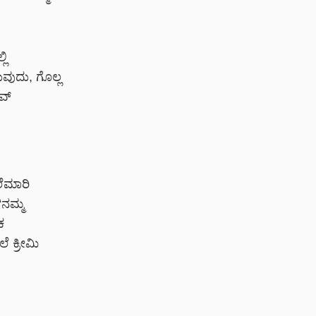
ಲಿ
ವುದು, ಗೊಲ್ಲ
ವ್
ೆಮಾರಿ
ನಮ್ಮ
ಕ
 ಕ್ರೀಮಿ