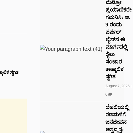
ಮೆಟ್ರೋ
ಪ್ರಯಾಣಿಕರೇ
ಗಮನಿಸಿ: ಆ.
9 ರಂದು
ಪರ್ಪಲ್
ಲೈನ್‌ನ ಈ
ಮಾರ್ಗದಲ್ಲಿ
ರೈಲು
ಸಂಚಾರ
ತಾತ್ಕಾಲಿಕ
ಲಿಕ ಸ್ಥಗಿತ
ಸ್ಥಗಿತ
August 7, 2026
|
0
ದೆಹಲಿಯಲ್ಲಿ
ರಣಮಳೆಗೆ
ಜನಜೀವನ
ಅಸ್ತವ್ಯಸ್ತ;