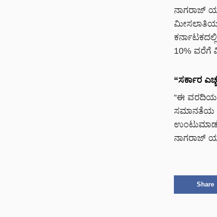
ನಾಗರಾಜ್ ಯ
ಮೀಸಲಾತಿಯನ್
ಕರ್ನಾಟಕದಲ್ಲಿ
10% ವರೆಗೆ 
“ಸರ್ಕಾರ ಎಚ
“ಈ ವರದಿಯಲ್ಲ
ಸಮಾನತೆಯ ಅಭ
ಉಂಟುಮಾಡಬಾ
ನಾಗರಾಜ್ ಯಾ
Share