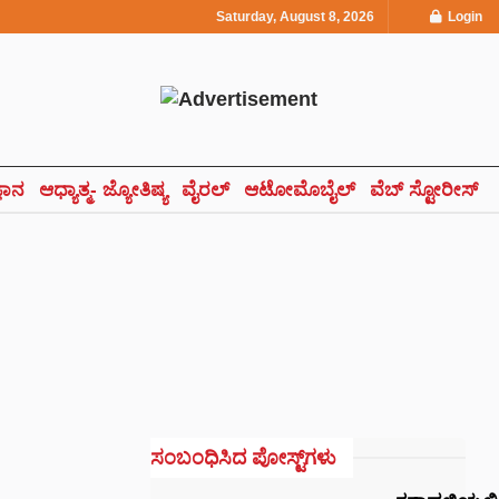
Saturday, August 8, 2026
Login
್ಞಾನ
ಆಧ್ಯಾತ್ಮ- ಜ್ಯೋತಿಷ್ಯ
ವೈರಲ್
ಆಟೋಮೊಬೈಲ್
ವೆಬ್ ಸ್ಟೋರೀಸ್
ಸಂಬಂಧಿಸಿದ ಪೋಸ್ಟ್‌ಗಳು