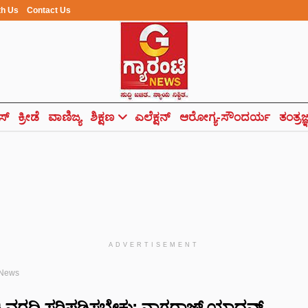
th Us
Contact Us
ಸ್
ಕ್ರೀಡೆ
ವಾಣಿಜ್ಯ
ಶಿಕ್ಷಣ
ಎಲೆಕ್ಷನ್
ಆರೋಗ್ಯ-ಸೌಂದರ್ಯ
ತಂತ್ರಜ
ADVERTISEMENT
 News
ಿ ವರದಿ ಸರಿಪಡಿಸಬೇಕು: ನಾಗರಾಜ್ ಯಾದವ್