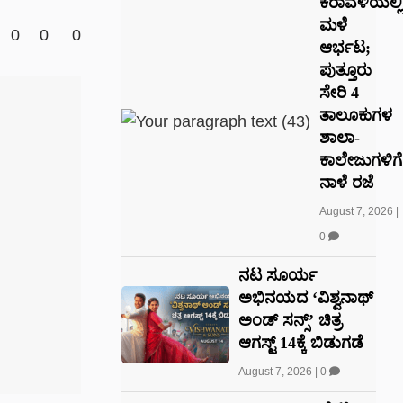
ಕರಾವಳಿಯಲ್ಲಿ
ಮಳೆ
0
0
0
ಆರ್ಭಟ;
ಪುತ್ತೂರು
ಸೇರಿ 4
ತಾಲೂಕುಗಳ
ಶಾಲಾ-
ಕಾಲೇಜುಗಳಿಗೆ
ನಾಳೆ ರಜೆ
August 7, 2026
|
0
ನಟ ಸೂರ್ಯ
ಅಭಿನಯದ ‘ವಿಶ್ವನಾಥ್
ಅಂಡ್ ಸನ್ಸ್’ ಚಿತ್ರ
ಆಗಸ್ಟ್ 14ಕ್ಕೆ ಬಿಡುಗಡೆ
August 7, 2026
|
0