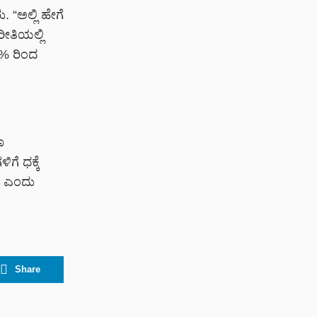
ಅಲ್ಲಿ ಹೇಗೆ
ೀತಿಯಲ್ಲಿ
 8% ರಿಂದ
ೂ
ೆ ಧಕ್ಕೆ
” ಎಂದು
Share