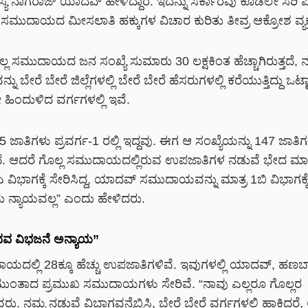
ದಸ್ಯ ನಾಗರಾಜ್ ಯಾದವ್ ಹೇಳಿದ್ದಾರೆ. ಇದನ್ನು ಸರ್ಕಾರವು ಕೊಡಲೇ ಸರಿ
 ಸಮುದಾಯದ ಮೀಸಲಾತಿ ಹಕ್ಕುಗಳ ವಿಚಾರ ಕುರಿತು ತೀವ್ರ ಆಕ್ರೋಶ ವ್ಯಕ್ತಪ
ೊಲ್ಲ ಸಮುದಾಯದ ಜನ ಸಂಖ್ಯೆ ಸುಮಾರು 30 ಲಕ್ಷಕಿಂತ ಹೆಚ್ಚಾಗಿರುತ್ತದೆ, ನ
ಬೇರೆ ಬೇರೆ ಜಿಲ್ಲೆಗಳಲ್ಲಿ ಬೇರೆ ಬೇರೆ ಹೆಸರುಗಳಲ್ಲಿ ಕರೆಯುತ್ತಿದ್ದು ಒಟ್
 ಹಿಂದುಳಿದ ವರ್ಗಗಳಲ್ಲಿ ಇವೆ.
ಜಾತಿಗಳು ಪ್ರವರ್ಗ-1 ರಲ್ಲಿ ಇದ್ದವು. ಈಗ ಆ ಸಂಖ್ಯೆಯನ್ನು 147 ಜಾತಿಗ
ಗಿದೆ. ಆದರೆ ಗೊಲ್ಲ ಸಮುದಾಯದಲ್ಲಿರುವ ಉಪಜಾತಿಗಳ ನಡುವೆ ಭೇದ ಮಾ
1ಎ ವಿಭಾಗಕ್ಕೆ ಸೇರಿಸಿದ್ದ, ಯಾದವ್ ಸಮುದಾಯವನ್ನು ಮಾತ್ರ 1ಬಿ ವಿಭಾಗಕ್ಕ
ು ನ್ಯಾಯವಲ್ಲ” ಎಂದು ಹೇಳಿದರು.
ದವ ವಿಭಜನೆ ಅನ್ಯಾಯ”
ಾಯದಲ್ಲಿ 28ಕ್ಕೂ ಹೆಚ್ಚು ಉಪಜಾತಿಗಳಿವೆ. ಇವುಗಳಲ್ಲಿ ಯಾದವ್, ಹಣಬ
ಮುಂತಾದ ಪ್ರಮುಖ ಸಮುದಾಯಗಳು ಸೇರಿವೆ. “ನಾವು ಎಲ್ಲರೂ ಗೊಲ್ಲರ
 ನಮ್ಮ ನಡುವೆ ವಿಭಾಗವನ್ನೆಬ್ಬಿಸಿ, ಬೇರೆ ಬೇರೆ ವರ್ಗಗಳಲ್ಲಿ ಹಾಕಿದರೆ,