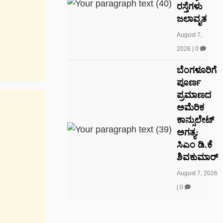
ರಸ್ತೆಗಳು
ಜಲಾವೃತ
August 7,
2026
|
0
ಬೆಂಗಳೂರಿಗೆ
ಪೂರ್ಣ
ಪ್ರಮಾಣದ
ಅಮೆರಿಕ
ಕಾನ್ಸುಲೇಟ್
ಅಗತ್ಯ:
ಸಿಎಂ ಡಿ.ಕೆ
ಶಿವಕುಮಾರ್
August 7, 2026
|
0