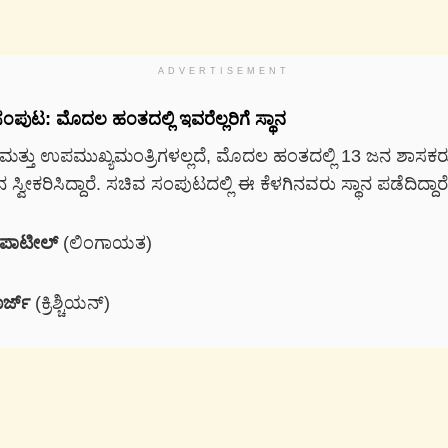
ADVERTISEMENT
ಪುಟ: ಮೊದಲ ಹಂತದಲ್ಲಿ ಇವರೆಲ್ಲರಿಗೆ ಸ್ಥಾನ
ಿ ಮತ್ತು ಉಪಮುಖ್ಯಮಂತ್ರಿಗಳಲ್ಲದೆ, ಮೊದಲ ಹಂತದಲ್ಲಿ 13 ಜನ ಶಾಸಕರ
ವೀಕರಿಸಿದ್ದಾರೆ. ಸಚಿವ ಸಂಪುಟದಲ್ಲಿ ಈ ಕೆಳಗಿನವರು ಸ್ಥಾನ ಪಡೆದಿದ್ದಾರೆ
 ಪಾಟೀಲ್
(ಲಿಂಗಾಯತ)
ಾರ್ಜ್
(ಕ್ರಿಶ್ಚಿಯನ್)