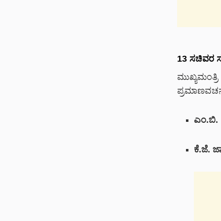
13 ಸಚಿವರ ಸಂ
ಮುಖ್ಯಮಂತ್ರ
ಪ್ರಮಾಣವಚನ ಸ್
ಎಂ.ಬಿ.
ಕೆ.ಜೆ. ಜ