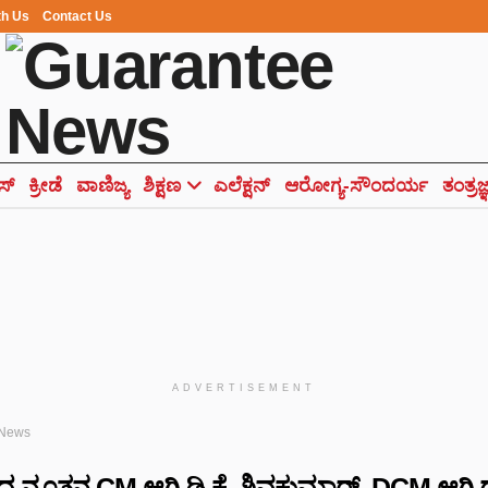
th Us
Contact Us
ಸ್
ಕ್ರೀಡೆ
ವಾಣಿಜ್ಯ
ಶಿಕ್ಷಣ
ಎಲೆಕ್ಷನ್
ಆರೋಗ್ಯ-ಸೌಂದರ್ಯ
ತಂತ್ರಜ
ADVERTISEMENT
 News
ದ ನೂತನ CM ಆಗಿ ಡಿ.ಕೆ. ಶಿವಕುಮಾರ್, DCM ಆಗಿ 