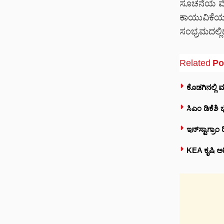
ಸೂಚನೆಯ ಮೇರೆ
ಕಾಯುವಿಕೆಯ 
ಸಂಭ್ರಮದಲ್ಲಿದ್
Related
Po
ಕೊಡಗಿನಲ್ಲಿ 
ಸಿಎಂ ಡಿಕೆಶ
ಇನ್‌ಸ್ಟಾಗ್ರ
KEA ಕೃಷಿ ಅಧ