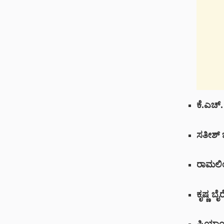
ಕೆ.ಎಚ್
ಸತೀಶ್ 
ರಾಮಲಿಂಗ
ಕೃಷ್ಣ ಬ