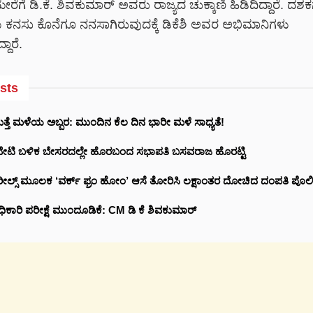
ಗೆ ಡಿ.ಕೆ. ಶಿವಕುಮಾರ್ ಅವರು ರಾಜ್ಯದ ಚುಕ್ಕಾಣಿ ಹಿಡಿದಿದ್ದಾರೆ. ದಶ
ಕನಸು ಕೊನೆಗೂ ನನಸಾಗಿರುವುದಕ್ಕೆ ಡಿಕೆಶಿ ಅವರ ಅಭಿಮಾನಿಗಳು
ದಾರೆ.
sts
ಮತ್ತೆ ಮಳೆಯ ಅಬ್ಬರ: ಮುಂದಿನ ಕೆಲ ದಿನ ಭಾರೀ ಮಳೆ ಸಾಧ್ಯತೆ!
ಿ ಭೇಟಿ ಬಳಿಕ ಬೇಸರದಲ್ಲೇ ಹೊರಬಂದ ಸಭಾಪತಿ ಬಸವರಾಜ ಹೊರಟ್ಟಿ
ಾಂ ರೀಲ್ಸ್‌ ಮೂಲಕ ‘ವರ್ಕ್ ಫ್ರಂ ಹೋಂ’ ಆಸೆ ತೋರಿಸಿ ಲಕ್ಷಾಂತರ ದೋಚಿದ ದಂಪತಿ ಪೊಲ
ಿಕಾರಿ ಪರೀಕ್ಷೆ ಮುಂದೂಡಿಕೆ: CM ಡಿ ಕೆ ಶಿವಕುಮಾರ್