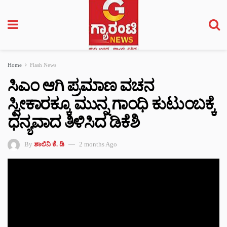
Home
Flash News
ಸಿಎಂ ಆಗಿ ಪ್ರಮಾಣ ವಚನ
ಸ್ವೀಕಾರಕ್ಕೂ ಮುನ್ನ ಗಾಂಧಿ ಕುಟುಂಬಕ್ಕೆ
ಧನ್ಯವಾದ ತಿಳಿಸಿದ ಡಿಕೆಶಿ
By
ಶಾಲಿನಿ ಕೆ. ಡಿ
2 months Ago