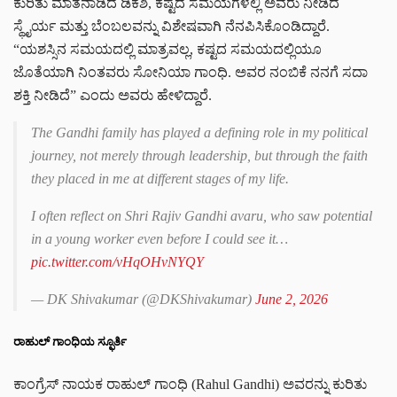
ಕುರಿತು ಮಾತನಾಡಿದ ಡಿಕೆಶಿ, ಕಷ್ಟದ ಸಮಯಗಳಲ್ಲಿ ಅವರು ನೀಡಿದ
ಸ್ಥೈರ್ಯ ಮತ್ತು ಬೆಂಬಲವನ್ನು ವಿಶೇಷವಾಗಿ ನೆನಪಿಸಿಕೊಂಡಿದ್ದಾರೆ.
“ಯಶಸ್ಸಿನ ಸಮಯದಲ್ಲಿ ಮಾತ್ರವಲ್ಲ, ಕಷ್ಟದ ಸಮಯದಲ್ಲಿಯೂ
ಜೊತೆಯಾಗಿ ನಿಂತವರು ಸೋನಿಯಾ ಗಾಂಧಿ. ಅವರ ನಂಬಿಕೆ ನನಗೆ ಸದಾ
ಶಕ್ತಿ ನೀಡಿದೆ” ಎಂದು ಅವರು ಹೇಳಿದ್ದಾರೆ.
The Gandhi family has played a defining role in my political
journey, not merely through leadership, but through the faith
they placed in me at different stages of my life.
I often reflect on Shri Rajiv Gandhi avaru, who saw potential
in a young worker even before I could see it…
pic.twitter.com/vHqOHvNYQY
— DK Shivakumar (@DKShivakumar)
June 2, 2026
ರಾಹುಲ್ ಗಾಂಧಿಯ ಸ್ಫೂರ್ತಿ
ಕಾಂಗ್ರೆಸ್ ನಾಯಕ ರಾಹುಲ್‌ ಗಾಂಧಿ (
Rahul Gandhi)
ಅವರನ್ನು ಕುರಿತು