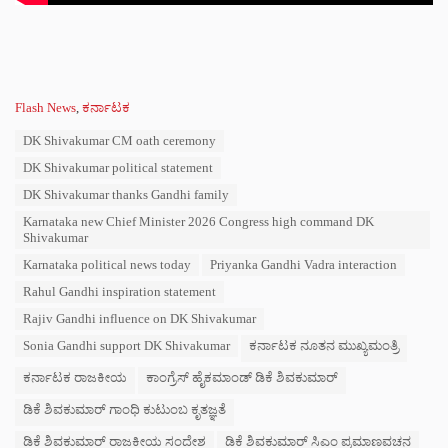
C
Flash News
,
ಕರ್ನಾಟಕ
a
T
DK Shivakumar CM oath ceremony
t
a
e
DK Shivakumar political statement
g
g
s
DK Shivakumar thanks Gandhi family
o
:
r
Karnataka new Chief Minister 2026 Congress high command DK
i
Shivakumar
e
Karnataka political news today
Priyanka Gandhi Vadra interaction
s
:
Rahul Gandhi inspiration statement
Rajiv Gandhi influence on DK Shivakumar
Sonia Gandhi support DK Shivakumar
ಕರ್ನಾಟಕ ನೂತನ ಮುಖ್ಯಮಂತ್ರಿ
ಕರ್ನಾಟಕ ರಾಜಕೀಯ
ಕಾಂಗ್ರೆಸ್ ಹೈಕಮಾಂಡ್ ಡಿಕೆ ಶಿವಕುಮಾರ್
ಡಿಕೆ ಶಿವಕುಮಾರ್ ಗಾಂಧಿ ಕುಟುಂಬ ಕೃತಜ್ಞತೆ
ಡಿಕೆ ಶಿವಕುಮಾರ್ ರಾಜಕೀಯ ಸಂದೇಶ
ಡಿಕೆ ಶಿವಕುಮಾರ್ ಸಿಎಂ ಪ್ರಮಾಣವಚನ