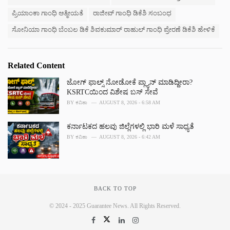
ಪ್ರಿಯಾಂಕಾ ಗಾಂಧಿ ಆತ್ಮೀಯತೆ
ರಾಜೀವ್ ಗಾಂಧಿ ಡಿಕೆಶಿ ಸಂಬಂಧ
ಸೋನಿಯಾ ಗಾಂಧಿ ಬೆಂಬಲ ಡಿಕೆ ಶಿವಕುಮಾರ್ ರಾಹುಲ್ ಗಾಂಧಿ ಪ್ರೇರಣೆ ಡಿಕೆಶಿ ಹೇಳಿಕೆ
Related Content
ಜೋಗ್ ಫಾಲ್ಸ್ ನೋಡೋಕೆ ಪ್ಲ್ಯಾನ್ ಮಾಡಿದ್ದೀರಾ?
KSRTCಯಿಂದ ವಿಶೇಷ ಬಸ್ ಸೇವೆ
BY
ಕವಿತಾ
AUGUST 8, 2026 - 6:58 AM
ಕರ್ನಾಟಕದ ಹಲವು ಜಿಲ್ಲೆಗಳಲ್ಲಿ ಭಾರಿ ಮಳೆ ಸಾಧ್ಯತೆ
BY
ಕವಿತಾ
AUGUST 8, 2026 - 6:42 AM
BACK TO TOP
© 2024 - 2025 Guarantee News. All Rights Reserved.