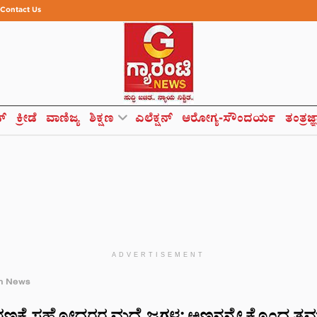
Contact Us
ಸ್
ಕ್ರೀಡೆ
ವಾಣಿಜ್ಯ
ಶಿಕ್ಷಣ
ಎಲೆಕ್ಷನ್
ಆರೋಗ್ಯ-ಸೌಂದರ್ಯ
ತಂತ್ರಜ್
ADVERTISEMENT
h News