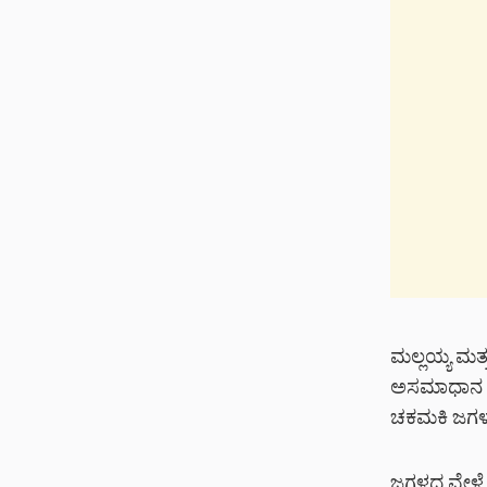
ಮಲ್ಲಯ್ಯ ಮತ್
ಅಸಮಾಧಾನ ಇತ್
ಚಕಮಕಿ ಜಗಳಕ್ಕ
ಜಗಳದ ವೇಳೆ ಅಣ