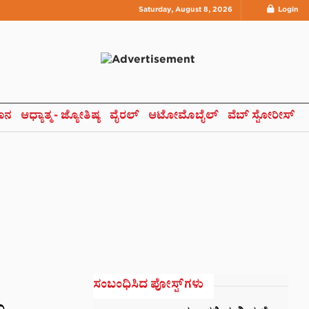
Saturday, August 8, 2026
Login
ಞಾನ
ಆಧ್ಯಾತ್ಮ- ಜ್ಯೋತಿಷ್ಯ
ವೈರಲ್
ಆಟೋಮೊಬೈಲ್
ವೆಬ್ ಸ್ಟೋರೀಸ್
ಸಂಬಂಧಿಸಿದ ಪೋಸ್ಟ್‌ಗಳು