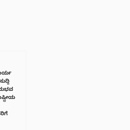
ಕಾರ್ಯ
ುದ್ದಿ
ಅನುಭವ
್ಟ್ರೀಯ
ರಿಗೆ