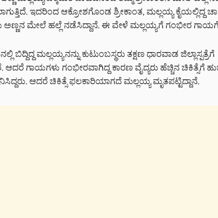
ುತ್ತಿದೆ. ಇದರಿಂದ ಆಕ್ರೋಶಗೊಂಡ ಶ್ರೀಕಾಂತ, ಮಲ್ಲಯ್ಯ ಕೈಯಲ್ಲಿದ್ದ ಚಾ
ಅಣ್ಣನ ಮೇಲೆ ಹಲ್ಲೆ ನಡೆಸಿದ್ದಾನೆ. ಈ ವೇಳೆ ಮಲ್ಲಯ್ಯಗೆ ಗಂಭೀರ ಗಾಯಗೊ
್ಲಿ ಬಿದ್ದಿದ್ದ ಮಲ್ಲಯ್ಯನನ್ನು ಕುಟುಂಬಸ್ಥರು ತಕ್ಷಣ ಧಾರವಾಡ ಜಿಲ್ಲಾಸ್ಪತ್ರೆಗೆ
ೆ. ಆದರೆ ಗಾಯಗಳು ಗಂಭೀರವಾಗಿದ್ದ ಕಾರಣ ವೈದ್ಯರು ಹೆಚ್ಚಿನ ಚಿಕಿತ್ಸೆಗೆ ಹುಬ್
ಾನಿಸಿದ್ದರು. ಆದರೆ ಚಿಕಿತ್ಸೆ ಫಲಕಾರಿಯಾಗದೆ ಮಲ್ಲಯ್ಯ ಮೃತಪಟ್ಟಿದ್ದಾನೆ.