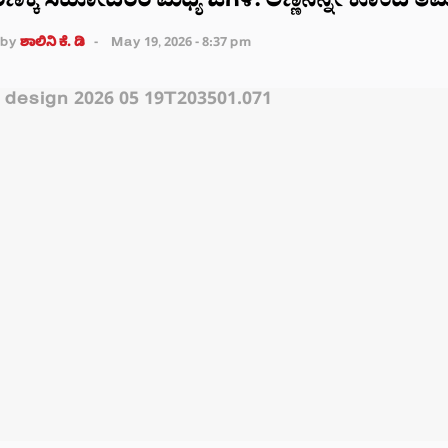
 ಕಾರಣಕ್ಕೆ ಸಹೋದರರ ಮಧ್ಯೆ ಜಗಳ: ಅಣ್ಣನನ್ನೇ ಕೊಂದ ತಮ್
by
ಶಾಲಿನಿ ಕೆ. ಡಿ
May 19, 2026 - 8:37 pm