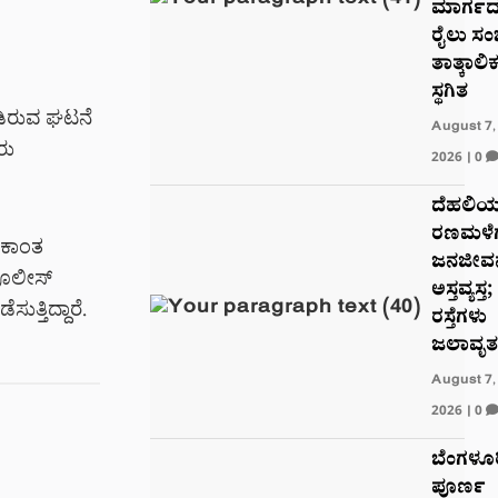
ಮಾರ್ಗದಲ್
ರೈಲು ಸ
ತಾತ್ಕಾಲಿ
ಸ್ಥಗಿತ
ಾಡಿರುವ ಘಟನೆ
August 7,
ರು
2026
|
0
ದೆಹಲಿಯಲ
ರಣಮಳೆಗ
ೀಕಾಂತ
ಜನಜೀವ
ಪೊಲೀಸ್
ಅಸ್ತವ್ಯಸ್ತ;
ತ್ತಿದ್ದಾರೆ.
ರಸ್ತೆಗಳು
ಜಲಾವೃತ
August 7,
2026
|
0
ಬೆಂಗಳೂರ
ಪೂರ್ಣ