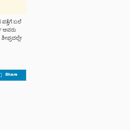
್ತೆಗೆ ಬಲೆ
ರ್ಯ ಅವರು
 ಶೀಘ್ರದಲ್ಲೇ
Share