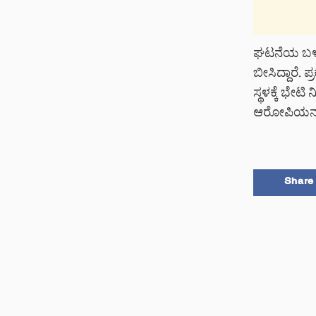
ಘಟನೆಯ ಬಳಿಕ
ಬೀಸಿದ್ದಾರೆ.
ಸ್ಥಳಕ್ಕೆ ಭೇಟ
ಆರೋಪಿಯನ್ನು 
Share