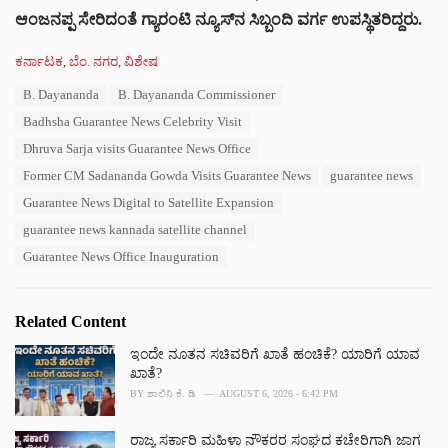
ಆಂಜನಪ್ಪ ಸೇರಿದಂತೆ ಗ್ಯಾರಂಟಿ ನ್ಯೂಸ್‌ನ ಸಿಬ್ಬಂದಿ ವರ್ಗ ಉಪಸ್ಥಿತರಿದ್ದರು.
C
ಕರ್ನಾಟಕ
,
ಬೆಂ. ನಗರ
,
ವಿಶೇಷ
a
T
B. Dayananda
B. Dayananda Commissioner
t
a
e
Badhsha Guarantee News Celebrity Visit
g
g
s
Dhruva Sarja visits Guarantee News Office
o
:
r
Former CM Sadananda Gowda Visits Guarantee News
guarantee news
i
Guarantee News Digital to Satellite Expansion
e
s
guarantee news kannada satellite channel
:
Guarantee News Office Inauguration
Related Content
ಇಂದೇ ನೂತನ ಸಚಿವರಿಗೆ ಖಾತೆ ಹಂಚಿಕೆ? ಯಾರಿಗೆ ಯಾವ
ಖಾತೆ?
BY
ಶಾಲಿನಿ ಕೆ. ಡಿ
AUGUST 6, 2026 - 6:42 PM
ರಾಜ್ಯ ಸರ್ಕಾರಿ ಮಹಿಳಾ ನೌಕರರ ಸಂಘದ ಕಚೇರಿಗಾಗಿ ಜಾಗ