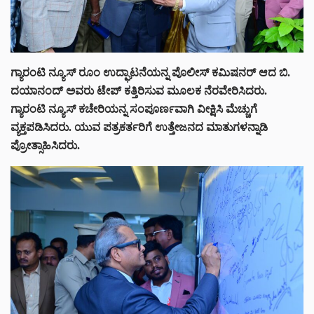
ಗ್ಯಾರಂಟಿ ನ್ಯೂಸ್‌ ರೂಂ ಉದ್ಘಾಟನೆಯನ್ನ ಪೊಲೀಸ್‌ ಕಮಿಷನರ್‌ ಆದ ಬಿ.
ದಯಾನಂದ್‌ ಅವರು ಟೇಪ್‌ ಕತ್ತಿರಿಸುವ ಮೂಲಕ ನೆರವೇರಿಸಿದರು.
ಗ್ಯಾರಂಟಿ ನ್ಯೂಸ್‌ ಕಚೇರಿಯನ್ನ ಸಂಪೂರ್ಣವಾಗಿ ವೀಕ್ಷಿಸಿ ಮೆಚ್ಚುಗೆ
ವ್ಯಕ್ತಪಡಿಸಿದರು. ಯುವ ಪತ್ರಕರ್ತರಿಗೆ ಉತ್ತೇಜನದ ಮಾತುಗಳನ್ನಾಡಿ
ಪ್ರೋತ್ಸಾಹಿಸಿದರು.