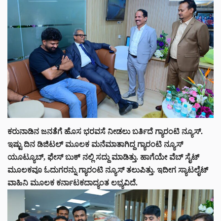
ಕರುನಾಡಿನ ಜನತೆಗೆ ಹೊಸ ಭರವಸೆ ನೀಡಲು ಬರ್ತಿದೆ ಗ್ಯಾರಂಟಿ ನ್ಯೂಸ್.
ಇಷ್ಟು ದಿನ ಡಿಜಿಟಲ್ ಮೂಲಕ ಮನೆಮಾತಾಗಿದ್ದ ಗ್ಯಾರಂಟಿ ನ್ಯೂಸ್
ಯೂಟ್ಯೂಬ್, ಫೇಸ್ ಬುಕ್ ನಲ್ಲಿ ಸದ್ದು ಮಾಡಿತ್ತು. ಹಾಗೆಯೇ ವೆಬ್ ಸೈಟ್
ಮೂಲಕವೂ ಓದುಗರನ್ನು ಗ್ಯಾರಂಟಿ ನ್ಯೂಸ್ ತಲುಪಿತ್ತು. ಇದೀಗ ಸ್ಯಾಟಲೈಟ್
ವಾಹಿನಿ ಮೂಲಕ ಕರ್ನಾಟಕದಾದ್ಯಂತ ಲಭ್ಯವಿದೆ.