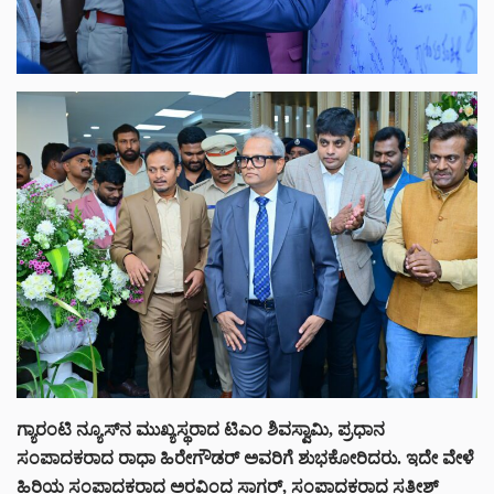
ಗ್ಯಾರಂಟಿ ನ್ಯೂಸ್‌ನ ಮುಖ್ಯಸ್ಥರಾದ ಟಿಎಂ ಶಿವಸ್ವಾಮಿ, ಪ್ರಧಾನ
ಸಂಪಾದಕರಾದ ರಾಧಾ ಹಿರೇಗೌಡರ್ ಅವರಿಗೆ ಶುಭಕೋರಿದರು. ಇದೇ ವೇಳೆ
ಹಿರಿಯ ಸಂಪಾದಕರಾದ ಅರವಿಂದ ಸಾಗರ್, ಸಂಪಾದಕರಾದ ಸತೀಶ್