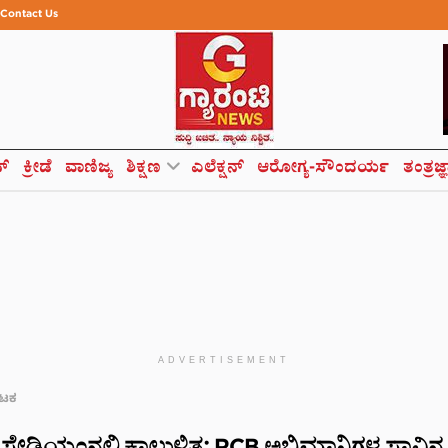
Contact Us
ಸ್
ಕ್ರೀಡೆ
ವಾಣಿಜ್ಯ
ಶಿಕ್ಷಣ
ಎಲೆಕ್ಷನ್
ಆರೋಗ್ಯ-ಸೌಂದರ್ಯ
ತಂತ್ರಜ್
ADVERTISEMENT
ಾಟಕ