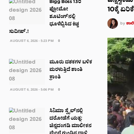
ಚಿನ್ನಸ್ವಾ
Bigg Boss 13ರ
10ಕ್ಕೆ ಏರಿಕೆ
ಪ್ರೋಮೋ
ಶೂಟಿಂಗ್‌ನಲ್ಲಿ
by
ಶಾಲಿನ
ಧೂಳೆಬ್ಬಿಸಿದ ಕಿಚ್ಚ
ಸುದೀಪ್.!
AUGUST 6, 2026 - 5:23 PM
0
ಮೂರು ದಶಕಗಳ ಬಳಿಕ
ಮರಳುತ್ತಿದೆ ಶಾಂತಿ
ಕ್ರಾಂತಿ
AUGUST 6, 2026 - 5:06 PM
0
ಸಿನಿಮಾ ಸ್ಟೈಲ್‌ನಲ್ಲಿ
ದರೋಡೆಗೆ ಯತ್ನ:
ಚಿನ್ನದಂಗಡಿ ಮಾಲೀಕನ
ಮೇಲೆ ಗುಂಡಿನ ದಾಳಿ