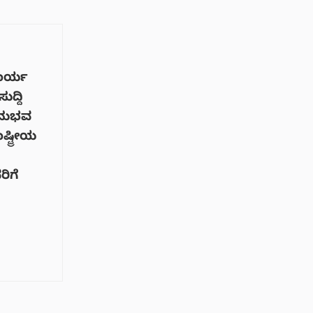
ಕಾರ್ಯ
ುದ್ದಿ
ಅನುಭವ
್ಟ್ರೀಯ
ರಿಗೆ