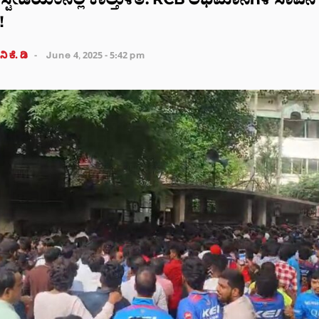
ಮಿ ಸ್ಟೇಡಿಯಂನಲ್ಲಿ ಕಾಲ್ತುಳಿತ: RCB ಅಭಿಮಾನಿಗಳ ಸಾವಿನ 
!
ಿ ಕೆ. ಡಿ
June 4, 2025 - 5:42 pm