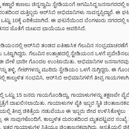
 ಕಣ್ಣಾರೆ ಕಾಣಲು ಚಿನ್ನಸ್ವಾಮಿ ಸ್ಟೇಡಿಯಂಗೆ ಆಗಮಿಸಿದ್ದ ಜನಸಾಗರದಲ್
ುರಂತದಿಂದ ಮತ್ತಿಬ್ಬರು ಆರ್‌ಸಿಬಿ ಅಭಿಮಾನಿಗಳು ಸಾವನ್ನಪ್ಪಿದ್ದಾರೆ. ಈ 
 ಒಟ್ಟು 10ಕ್ಕೆ ಏರಿಕೆಯಾಗಿದೆ. ಈ ಘಟನೆಯಿಂದ ಬೆಂಗಳೂರು ನಗರದಲ್ಲಿ ಆರ
ಂತಸದ ಜೊತೆಗೆ ದುಃಖದ ಛಾಯೆಯೂ ಆವರಿಸಿದೆ.
 ಸ್ಟೇಡಿಯಂನಲ್ಲಿ ಆರ್‌ಸಿಬಿ ತಂಡದ ಐತಿಹಾಸಿಕ ಗೆಲುವಿನ ಸಂಭ್ರಮಾಚರಣೆಗೆ
ಒಟ್ಟಾಗಿದ್ದರು. ಗೆಲುವಿನ ಉತ್ಸಾಹದಲ್ಲಿ ಸ್ಟೇಡಿಯಂನ ಒಳಗೆ ಪ್ರವೇಶಿಸ
ು, ಈ ವೇಳೆ ಭಾರೀ ಗೊಂದಲ ಉಂಟಾಯಿತು. ಅಭಿಮಾನಿಗಳ ಜನಸಾಗರವು
ಳನ್ನು ತಳ್ಳಿ, ಗೇಟ್‌ಗಳನ್ನು ಮುರಿದು ಸ್ಟೇಡಿಯಂ ಒಳಗೆ ನುಗ್ಗಿದ್ದರು. ಈ ಗ
ಿ ಕಾಲ್ತುಳಿತ ಸಂಭವಿಸಿ, ಆರ್‌ಸಿಬಿ ಅಭಿಮಾನಿಗಳಿಗೆ ತೀವ್ರ ಗಾಯಗಳಾಗಿ
ಿ ಒಟ್ಟು 15 ಜನರು ಗಾಯಗೊಂಡಿದ್ದು, ಗಾಯಾಳುಗಳನ್ನು ತಕ್ಷಣವೇ ವೈ
ಸ್ಪತ್ರೆಗೆ ದಾಖಲಿಸಲಾಯಿತು. ಗಾಯಾಳುಗಳ ಪೈಕಿ ಇಬ್ಬರ ಸ್ಥಿತಿ ಚಿಂತಾಜನಕವಾಗ
್ರೆಯಲ್ಲಿ ತೀವ್ರ ಚಿಕಿತ್ಸೆಯ ನಡುವೆಯೂ ಈ ಇಬ್ಬರು ಜೀವ ಉಳಿಸಿಕೊಳ್ಳಲು
್ಲ. ಈ ಸಾವುಗಳೊಂದಿಗೆ, ಕಾಲ್ತುಳಿತ ದುರಂತದಿಂದ ಮೃತಪಟ್ಟವರ ಸಂಖ್ಯೆ 10
 ಇತರ ಗಾಯಾಳುಗಳ ಸ್ಥಿತಿಯೂ ಚಿಂತಾಜನಕವಾಗಿದ್ದು, ಆಸ್ಪತ್ರೆಯಲ್ಲಿ ಚಿಕಿತ್