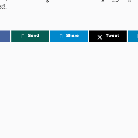
ದೆ.
Send
Share
Tweet