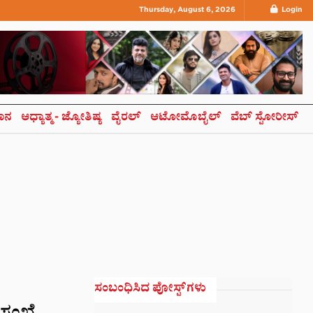
Thursday, August 6, 2026
Login
ಞಾನ
ಆಧ್ಯಾತ್ಮ- ಜ್ಯೋತಿಷ್ಯ
ವೈರಲ್
ಆಟೋಮೊಬೈಲ್
ವೆಬ್ ಸ್ಟೋರೀಸ್
ಸಂಬಂಧಿಸಿದ ಪೋಸ್ಟ್‌ಗಳು