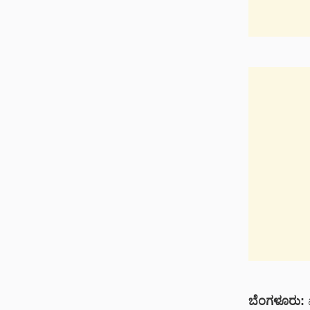
ಬೆಂಗಳೂರು:
ಐ