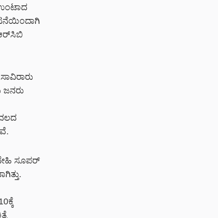
ಲಿ ಉಂಟಾದ
ಘಟನೆಯಿಂದಾಗಿ
್‌ಸಿಬಿ
 ಸಾವಿರಾರು
ಲು ಜನರು
ೊಂದಲದ
ವೆ.
ದೇಹಿ ಸೂಪರ್
ಿತ್ತು.
ಕ್ಕೆ
ಸೆ