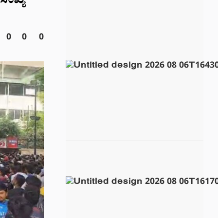
ಸಂಖ್ಯೆ
0
0
0