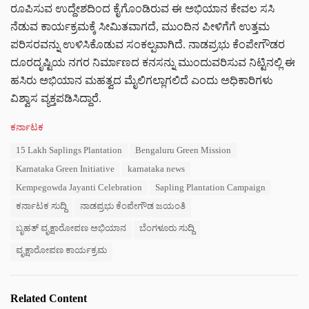
ರೂಪಿಸುವ ಉದ್ದೇಶದಿಂದ ಕೈಗೊಂಡಿರುವ ಈ ಅಭಿಯಾನ ಕೇವಲ ಸಸಿ
ನೆಡುವ ಕಾರ್ಯಕ್ರಮಕ್ಕೆ ಸೀಮಿತವಾಗದೆ, ಮುಂದಿನ ಪೀಳಿಗೆಗೆ ಉತ್ತಮ
ಪರಿಸರವನ್ನು ಉಳಿಸಿಕೊಡುವ ಸಂಕಲ್ಪವಾಗಿದೆ. ನಾಡಪ್ರಭು ಕೆಂಪೇಗೌಡರ
ದೂರದೃಷ್ಟಿಯ ನಗರ ನಿರ್ಮಾಣದ ಕನಸನ್ನು ಮುಂದುವರಿಸುವ ನಿಟ್ಟಿನಲ್ಲಿ ಈ
ಹಸಿರು ಅಭಿಯಾನ ಮಹತ್ವದ ಮೈಲಿಗಲ್ಲಾಗಲಿದೆ ಎಂದು ಅಧಿಕಾರಿಗಳು
ವಿಶ್ವಾಸ ವ್ಯಕ್ತಪಡಿಸಿದ್ದಾರೆ.
C
ಕರ್ನಾಟಕ
a
T
15 Lakh Saplings Plantation
Bengaluru Green Mission
t
a
e
Karnataka Green Initiative
karnataka news
g
g
s
Kempegowda Jayanti Celebration
Sapling Plantation Campaign
o
:
r
ಕರ್ನಾಟಕ ಸುದ್ದಿ
ನಾಡಪ್ರಭು ಕೆಂಪೇಗೌಡ ಜಯಂತಿ
i
e
ಬೃಹತ್ ವೃಕ್ಷಾರೋಪಣ ಅಭಿಯಾನ
ಬೆಂಗಳೂರು ಸುದ್ದಿ
s
ವೃಕ್ಷಾರೋಪಣ ಕಾರ್ಯಕ್ರಮ
:
Related Content