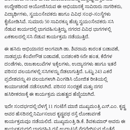
ಉದ್ದೇಶದಿಂದ ಆಯೋಜಿಸಿರುವ ಈ ಅಭಿಯಾನಕ್ಕೆ ಸಾವಿರಾರು ನಾಗರಿಕರು,
ವಿದ್ಯಾರ್ಥಿಗಳು, ಸ್ವಯಂಸೇವಕರು ಹಾಗೂ ವಿವಿಧ ಸಂಘ-ಸಂಸ್ಥೆಗಳು
ಕೈಜೋಡಿಸಿವೆ. ಸುಮಾರು 50 ಸಾವಿರಕ್ಕೂ ಹೆಚ್ಚು ಸ್ವಯಂಸೇವಕರು ಸಸಿ
ನೆಡುವ ಕಾರ್ಯದಲ್ಲಿ ಭಾಗವಹಿಸುತ್ತಿದ್ದು, ನಗರದ ವಿವಿಧ ಭಾಗಗಳಲ್ಲಿ
ಏಕಕಾಲದಲ್ಲಿ ಸಸಿ ನೆಡುವ ಕಾರ್ಯಕ್ರಮ ನಡೆಯುತ್ತಿದೆ.
ಈ ಹಸಿರು ಅಭಿಯಾನದ ಅಂಗವಾಗಿ ಡಾ. ಶಿವರಾಮ ಕಾರಂತ ಬಡಾವಣೆ,
ನಾಡಪ್ರಭು ಕೆಂಪೇಗೌಡ ಬಡಾವಣೆ, ಬನಶಂಕರಿ 6ನೇ ಹಂತ, ಕೆರೆಗಳ
ದಂಡೆಗಳು, ರಾಜಕಾಲುವೆಗಳ ಇಕ್ಕೆಲಗಳು, ಉದ್ಯಾನಗಳು ಹಾಗೂ ಇತರೆ
ಪರಿಸರ ವಲಯಗಳಲ್ಲಿ ಸಸಿಗಳನ್ನು ನೆಡಲಾಗುತ್ತಿದೆ. ಒಟ್ಟು 243 ಎಕರೆ
ಪ್ರದೇಶವನ್ನು 49 ವಲಯಗಳಾಗಿ ವಿಂಗಡಿಸಿ ಯೋಜಿತ ರೀತಿಯಲ್ಲಿ
ಕಾರ್ಯಾಚರಣೆ ನಡೆಸಲಾಗಿದೆ. ಪರಿಸರ ಸಂರಕ್ಷಣೆ ಮತ್ತು ನಗರ
ಹಸಿರೀಕರಣಕ್ಕೆ ಈ ಕಾರ್ಯಕ್ರಮ ಮಹತ್ವದ ಹೆಜ್ಜೆಯಾಗಿದೆ.
ಇದೇ ಸಂದರ್ಭದಲ್ಲಿ ಬೆಳಗ್ಗೆ 11 ಗಂಟೆಗೆ ಮಾಜಿ ಮುಖ್ಯಮಂತ್ರಿ ಎಸ್.ಎಂ. ಕೃಷ್ಣ
ಅವರ ಹೆಸರಿನಲ್ಲಿ ನಿರ್ಮಿಸಲಾದ ಕೃಷ್ಣಪಥ ರಸ್ತೆ ಲೋಕಾರ್ಪಣೆ
ಕಾರ್ಯಕ್ರಮವೂ ನಡೆಯಲಿದೆ. ಮುಖ್ಯಮಂತ್ರಿ ಡಿ.ಕೆ. ಶಿವಕುಮಾರ್ ಅವರು ಈ
ಕಾರ್ಯಕ್ರಮದಲ್ಲಿ ಭಾಗವಹಿಸಿ ರಸ್ತೆ ಉದ್ಘಾಟನೆ ನೆರವೇರಿಸುವ ಜೊತೆಗೆ