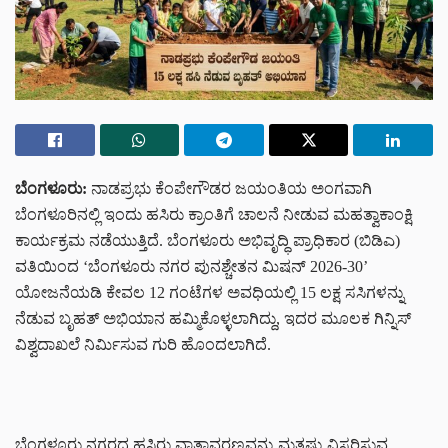
ಬೆಂಗಳೂರು:
ನಾಡಪ್ರಭು ಕೆಂಪೇಗೌಡರ ಜಯಂತಿಯ ಅಂಗವಾಗಿ
ಬೆಂಗಳೂರಿನಲ್ಲಿ ಇಂದು ಹಸಿರು ಕ್ರಾಂತಿಗೆ ಚಾಲನೆ ನೀಡುವ ಮಹತ್ವಾಕಾಂಕ್ಷಿ
ಕಾರ್ಯಕ್ರಮ ನಡೆಯುತ್ತಿದೆ. ಬೆಂಗಳೂರು ಅಭಿವೃದ್ಧಿ ಪ್ರಾಧಿಕಾರ (ಬಿಡಿಎ)
ವತಿಯಿಂದ ‘ಬೆಂಗಳೂರು ನಗರ ಪುನಶ್ಚೇತನ ಮಿಷನ್ 2026-30’
ಯೋಜನೆಯಡಿ ಕೇವಲ 12 ಗಂಟೆಗಳ ಅವಧಿಯಲ್ಲಿ 15 ಲಕ್ಷ ಸಸಿಗಳನ್ನು
ನೆಡುವ ಬೃಹತ್ ಅಭಿಯಾನ ಹಮ್ಮಿಕೊಳ್ಳಲಾಗಿದ್ದು, ಇದರ ಮೂಲಕ ಗಿನ್ನಿಸ್
ವಿಶ್ವದಾಖಲೆ ನಿರ್ಮಿಸುವ ಗುರಿ ಹೊಂದಲಾಗಿದೆ.
ಬೆಂಗಳೂರು ನಗರದ ಹಸಿರು ವಾತಾವರಣವನ್ನು ಮತ್ತಷ್ಟು ವಿಸ್ತರಿಸುವ