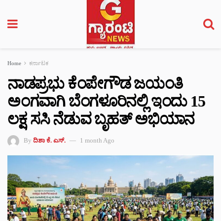
Home
ಕರ್ನಾಟಕ
ನಾಡಪ್ರಭು ಕೆಂಪೇಗೌಡ ಜಯಂತಿ
ಅಂಗವಾಗಿ ಬೆಂಗಳೂರಿನಲ್ಲಿ ಇಂದು 15
ಲಕ್ಷ ಸಸಿ ನೆಡುವ ಬೃಹತ್ ಅಭಿಯಾನ
By
ದಿಶಾ ಕೆ. ಎಸ್.
1 month Ago