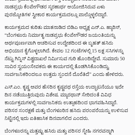
ನಾಡಪ್ರಭು ಕೆಂಪೇಗೌಡರ ಸ್ಮರಣಾರ್ಥ ಆಯೋಜಿಸಿರುವ ಏಳು
ಪುರಜ್ಯೋತಿಗಳ ಸ್ವೀಕಾರ ಕಾರ್ಯಕ್ರಮದಲ್ಲೂ ಪಾಲ್ಗೊಳ್ಳಲಿದ್ದಾರೆ.
ಕಾರ್ಯಕ್ರಮದ ಕುರಿತು ಮಾತನಾಡಿದ ಬಿಡಿಎ ಅಧ್ಯಕ್ಷ ಎನ್.ಎ. ಹ್ಯಾರಿಸ್,
“ಬೆಂಗಳೂರು ನಿರ್ಮಾತೃ ನಾಡಪ್ರಭು ಕೆಂಪೇಗೌಡರ ಜಯಂತಿಯನ್ನು
ಅರ್ಥಪೂರ್ಣವಾಗಿ ಆಚರಿಸುವ ಉದ್ದೇಶದಿಂದ ಈ ಬೃಹತ್ ಹಸಿರು
ಅಭಿಯಾನ ಕೈಗೊಳ್ಳಲಾಗಿದೆ. ಕೇವಲ 12 ಗಂಟೆಗಳಲ್ಲಿ 15 ಲಕ್ಷ ಸಸಿಗಳನ್ನು
ನೆಟ್ಟು ಗಿನ್ನಿಸ್ ವಿಶ್ವದಾಖಲೆ ನಿರ್ಮಿಸುವ ಗುರಿ ಹೊಂದಿದ್ದೇವೆ. ಸುಮಾರು 50
ಸಾವಿರ ಸ್ವಯಂಸೇವಕರು ಈ ಕಾರ್ಯದಲ್ಲಿ ತೊಡಗಿಸಿಕೊಂಡಿದ್ದು,
ಸಾರ್ವಜನಿಕರಿಂದಲೂ ಉತ್ತಮ ಸ್ಪಂದನೆ ದೊರೆತಿದೆ” ಎಂದು ಹೇಳಿದರು.
ಎಸ್.ಎಂ. ಕೃಷ್ಣ ಅವರ ಹೆಸರಿನ ಕೃಷ್ಣಪಥ ರಸ್ತೆಯ ಉದ್ಘಾಟನೆಯೂ ಇದೇ
ದಿನ ನಡೆಯುತ್ತಿರುವುದು ವಿಶೇಷ. ಮ್ಯಾರಥಾನ್ ಸೇರಿದಂತೆ ವಿವಿಧ
ಕಾರ್ಯಕ್ರಮಗಳಲ್ಲಿ ಸಾರ್ವಜನಿಕರು ಉತ್ಸಾಹದಿಂದ ಭಾಗವಹಿಸಿದ್ದಾರೆ.
ಪರಿಸರ ಸಂರಕ್ಷಣೆ ಮತ್ತು ಬೆಂಗಳೂರಿನ ಹಸಿರು ಪರಂಪರೆಯನ್ನು ಉಳಿಸುವ
ನಿಟ್ಟಿನಲ್ಲಿ ಇದು ಐತಿಹಾಸಿಕ ದಿನವಾಗಲಿದ ಎಂದರು.
ಬೆಂಗಳೂರನ್ನು ಮತ್ತಷ್ಟು ಹಸಿರು ಮತ್ತು ಪರಿಸರ ಸ್ನೇಹಿ ನಗರವನ್ನಾಗಿ