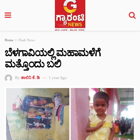
Home
Flash News
ಬೆಳಗಾವಿಯಲ್ಲಿ ಮಹಾಮಳೆಗೆ
ಮತ್ತೊಂದು ಬಲಿ
By
ಶಾಲಿನಿ ಕೆ. ಡಿ
1 year Ago