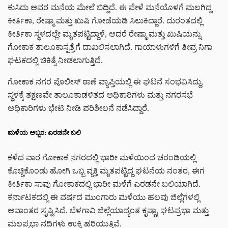
ಕುಸಿದು ಅವರ ಮನೆಯ ಮೇಲೆ ಬಿದ್ದಿದೆ. ಈ ವೇಳೆ ಮನೆಯೊಳಗೆ ಮಲಗಿದ್ದ
ಕೀರ್ತಿಕಾ, ರೇಷ್ಮಾ ಮತ್ತು ಖುಷಿ ಗೋಡೆಯಡಿ ಸಿಲುಕಿದ್ದಾರೆ. ದುರಂತದಲ್ಲಿ
ಕೀರ್ತಿಕಾ ಸ್ಥಳದಲ್ಲೇ ಮೃತಪಟ್ಟಿದ್ದಾಳೆ, ಆದರೆ ರೇಷ್ಮಾ ಮತ್ತು ಖುಷಿಯನ್ನು
ಗೋಕಾಕ ತಾಲೂಕಾಸ್ಪತ್ರೆಗೆ ದಾಖಲಿಸಲಾಗಿದೆ. ಗಾಯಾಳುಗಳಿಗೆ ತೀವ್ರ ನಿಗಾ
ಘಟಕದಲ್ಲಿ ಚಿಕಿತ್ಸೆ ನೀಡಲಾಗುತ್ತಿದೆ.
ಗೋಕಾಕ ನಗರ ಪೊಲೀಸ್ ಠಾಣೆ ವ್ಯಾಪ್ತಿಯಲ್ಲಿ ಈ ಘಟನೆ ಸಂಭವಿಸಿದ್ದು,
ಸ್ಥಳಕ್ಕೆ ತಕ್ಷಣವೇ ತಾಲೂಕಾಡಳಿತದ ಅಧಿಕಾರಿಗಳು ಮತ್ತು ನಗರಸಭೆ
ಅಧಿಕಾರಿಗಳು ಭೇಟಿ ನೀಡಿ ಪರಿಶೀಲನೆ ನಡೆಸಿದ್ದಾರೆ.
ಮಳೆಯ ಅಬ್ಬರ: ಎರಡನೇ ಬಲಿ
ಕಳೆದ ವಾರ ಗೋಕಾಕ ನಗರದಲ್ಲಿ ಭಾರೀ ಮಳೆಯಿಂದ ಚರಂಡಿಯಲ್ಲಿ
ಕೊಚ್ಚಿಕೊಂಡು ಹೋಗಿ ಒಬ್ಬ ವ್ಯಕ್ತಿ ಮೃತಪಟ್ಟಿದ್ದ ಘಟನೆಯ ನಂತರ, ಈಗ
ಕೀರ್ತಿಕಾ ಸಾವು ಗೋಕಾಕದಲ್ಲಿ ಭಾರೀ ಮಳೆಗೆ ಎರಡನೇ ಬಲಿಯಾಗಿದೆ.
ಕರ್ನಾಟಕದಲ್ಲಿ ಈ ವರ್ಷದ ಮುಂಗಾರು ಮಳೆಯು ಹಲವು ಜಿಲ್ಲೆಗಳಲ್ಲಿ
ಅವಾಂತರ ಸೃಷ್ಟಿಸಿದೆ. ಬೆಳಗಾವಿ ಜಿಲ್ಲೆಯಾದ್ಯಂತ ಕೃಷ್ಣಾ, ಘಟಪ್ರಭಾ ಮತ್ತು
ಮಲಪ್ರಭಾ ನದಿಗಳು ಉಕ್ಕಿ ಹರಿಯುತ್ತಿವೆ.