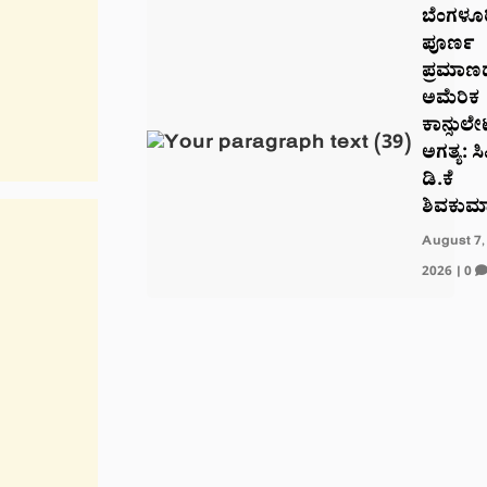
ಬೆಂಗಳೂರ
ಪೂರ್ಣ
ಪ್ರಮಾಣ
ಅಮೆರಿಕ
ಕಾನ್ಸುಲ
ಅಗತ್ಯ: ಸ
ಡಿ.ಕೆ
ಶಿವಕುಮ
August 7,
2026
|
0