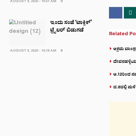
AUGUST 8, 2026 - 10:51 AM
0
ಇಂದು ಸಂಜೆ ‘ಟಾಕ್ಸಿಕ್’
ಟ್ರೈಲರ್ ಬಿಡುಗಡೆ
Related
Po
ಅಕ್ರಮ ಬಾಂಗ್
AUGUST 8, 2026 - 10:18 AM
0
ದೇವನಹಳ್ಳಿಯಲ್ಲ
ಆ.12ರಿಂದ ನಮ್
ದ.ಕದಲ್ಲಿ ಮಳ