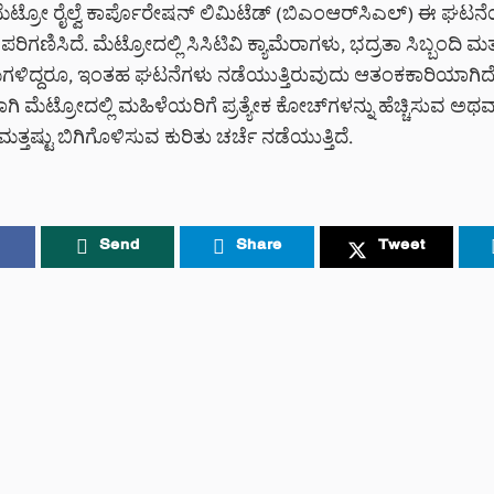
ಟ್ರೋ ರೈಲ್ವೆ ಕಾರ್ಪೊರೇಷನ್ ಲಿಮಿಟೆಡ್ (ಬಿಎಂಆರ್‌ಸಿಎಲ್) ಈ ಘಟನೆ
ಿಗಣಿಸಿದೆ. ಮೆಟ್ರೋದಲ್ಲಿ ಸಿಸಿಟಿವಿ ಕ್ಯಾಮೆರಾಗಳು, ಭದ್ರತಾ ಸಿಬ್ಬಂದಿ ಮತ
್ರಮಗಳಿದ್ದರೂ, ಇಂತಹ ಘಟನೆಗಳು ನಡೆಯುತ್ತಿರುವುದು ಆತಂಕಕಾರಿಯಾಗಿದ
 ಮೆಟ್ರೋದಲ್ಲಿ ಮಹಿಳೆಯರಿಗೆ ಪ್ರತ್ಯೇಕ ಕೋಚ್‌ಗಳನ್ನು ಹೆಚ್ಚಿಸುವ ಅಥ
ಮತ್ತಷ್ಟು ಬಿಗಿಗೊಳಿಸುವ ಕುರಿತು ಚರ್ಚೆ ನಡೆಯುತ್ತಿದೆ.
Send
Share
Tweet