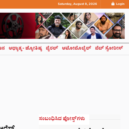
Saturday, August 8, 2026
Login
ಞಾನ
ಆಧ್ಯಾತ್ಮ- ಜ್ಯೋತಿಷ್ಯ
ವೈರಲ್
ಆಟೋಮೊಬೈಲ್
ವೆಬ್ ಸ್ಟೋರೀಸ್
ಸಂಬಂಧಿಸಿದ ಪೋಸ್ಟ್‌ಗಳು