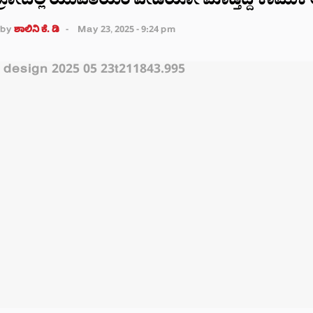
್ರೋದಲ್ಲಿ ಯುವತಿಯರ ವೀಡಿಯೋ ಮಾಡ್ತಿದ್ದ ಕಾಮುಕ ಅರೆ
by
ಶಾಲಿನಿ ಕೆ. ಡಿ
May 23, 2025 - 9:24 pm