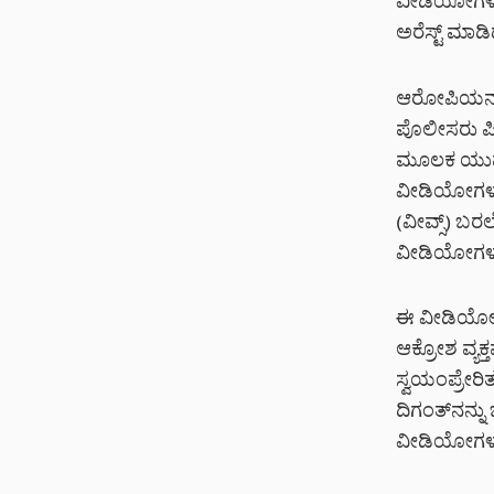
ವೀಡಿಯೋಗಳನ್ನ
ಅರೆಸ್ಟ್ ಮಾಡಿದ್
ಆರೋಪಿಯನ್ನು
ಪೊಲೀಸರು ಪೀಣ
ಮೂಲಕ ಯುವತಿಯ
ವೀಡಿಯೋಗಳನ್ನು
(ವೀವ್ಸ್) ಬರಲ
ವೀಡಿಯೋಗಳನ್ನು
ಈ ವೀಡಿಯೋಗಳ
ಆಕ್ರೋಶ ವ್
ಸ್ವಯಂಪ್ರೇರ
ದಿಗಂತ್‌ನನ್ನ
ವೀಡಿಯೋಗಳನ್