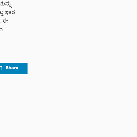
ಯನ್ನು
್ತು ಇತರ
ೆ. ಈ
ವಾ
Share