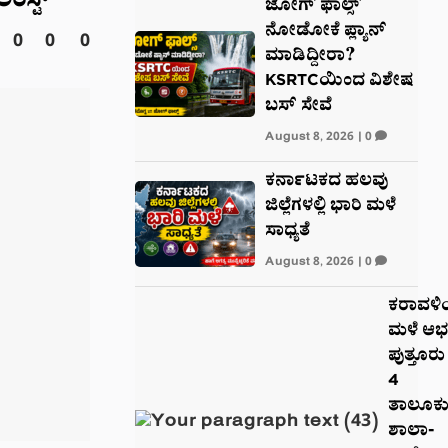
ಸ್ಟ್‌
ಜೋಗ್ ಫಾಲ್ಸ್
ನೋಡೋಕೆ ಪ್ಲ್ಯಾನ್
0
0
0
ಮಾಡಿದ್ದೀರಾ?
KSRTCಯಿಂದ ವಿಶೇಷ
ಬಸ್ ಸೇವೆ
August 8, 2026
|
0
ಕರ್ನಾಟಕದ ಹಲವು
ಜಿಲ್ಲೆಗಳಲ್ಲಿ ಭಾರಿ ಮಳೆ
ಸಾಧ್ಯತೆ
August 8, 2026
|
0
ಕರಾವಳಿಯ
ಮಳೆ ಆರ
ಪುತ್ತೂರು
4
ತಾಲೂಕ
ಶಾಲಾ-