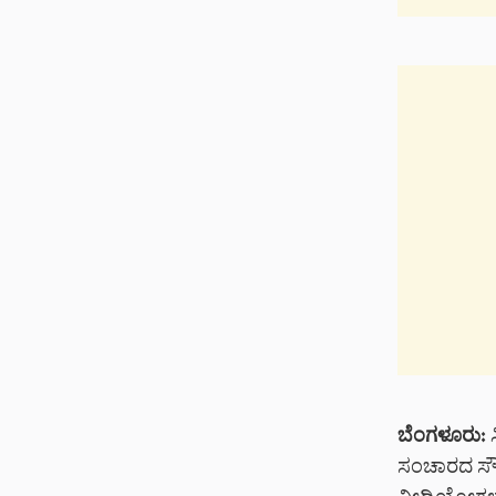
ಬೆಂಗಳೂರು:
ಸ
ಸಂಚಾರದ ಸೌಲಭ