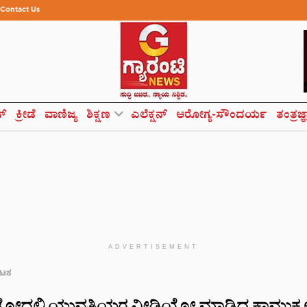
Contact Us
ಸ್
ಕ್ರೀಡೆ
ವಾಣಿಜ್ಯ
ಶಿಕ್ಷಣ
ಎಲೆಕ್ಷನ್
ಆರೋಗ್ಯ-ಸೌಂದರ್ಯ
ತಂತ್ರಜ್
ADVERTISEMENT
ಾಟಕ