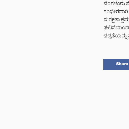
ಬೆಂಗಳೂರು ಮೆ
ಗಂಭೀರವಾಗಿ ಪರ
ಸುರಕ್ಷತಾ ಕ
ಘಟನೆಯಿಂದಾಗಿ
ಭದ್ರತೆಯನ್ನು 
Share