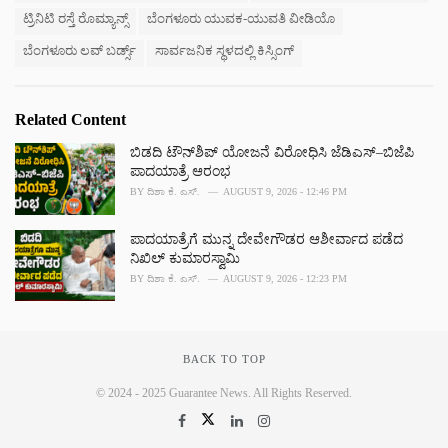
:
r
ಟ್ರಿನಿಟಿ ರಸ್ತೆ ರೊಮ್ಯಾನ್ಸ್
ಬೆಂಗಳೂರು ಯುವಕ-ಯುವತಿ ವೀಡಿಯೊ
i
e
ಬೆಂಗಳೂರು ಲವ್ ಬರ್ಡ್ಸ್
ಸಾರ್ವಜನಿಕ ಸ್ಥಳದಲ್ಲಿ ಕಿಸ್ಸಿಂಗ್
s
:
Related Content
ಬಿಡದಿ ಟೌನ್‌ಶಿಪ್ ಯೋಜನೆ ವಿರೋಧಿಸಿ ಜೆಡಿಎಸ್–ಬಿಜೆಪಿ
ಪಾದಯಾತ್ರೆ ಆರಂಭ
BY
ದಿಶಾ ಕೆ. ಎಸ್.
AUGUST 9, 2026 - 12:46 PM
ಪಾದಯಾತ್ರೆಗೆ ಮುನ್ನ ದೇವೇಗೌಡರ ಆಶೀರ್ವಾದ ಪಡೆದ
ನಿಖಿಲ್ ಕುಮಾರಸ್ವಾಮಿ
BY
ದಿಶಾ ಕೆ. ಎಸ್.
AUGUST 9, 2026 - 12:23 PM
BACK TO TOP
© 2024 - 2025 Guarantee News. All Rights Reserved.