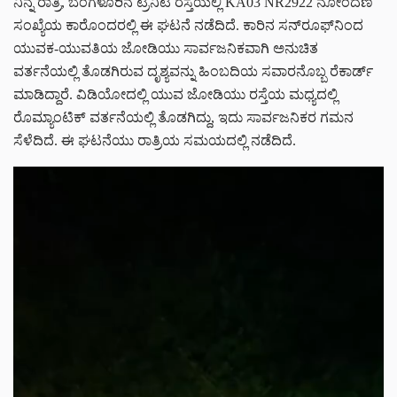
ನಿನ್ನೆ ರಾತ್ರಿ, ಬೆಂಗಳೂರಿನ ಟ್ರಿನಿಟಿ ರಸ್ತೆಯಲ್ಲಿ KA03 NR2922 ನೋಂದಣಿ
ಸಂಖ್ಯೆಯ ಕಾರೊಂದರಲ್ಲಿ ಈ ಘಟನೆ ನಡೆದಿದೆ. ಕಾರಿನ ಸನ್‌ರೂಫ್‌ನಿಂದ
ಯುವಕ-ಯುವತಿಯ ಜೋಡಿಯು ಸಾರ್ವಜನಿಕವಾಗಿ ಅನುಚಿತ
ವರ್ತನೆಯಲ್ಲಿ ತೊಡಗಿರುವ ದೃಶ್ಯವನ್ನು ಹಿಂಬದಿಯ ಸವಾರನೊಬ್ಬ ರೆಕಾರ್ಡ್
ಮಾಡಿದ್ದಾರೆ. ವಿಡಿಯೋದಲ್ಲಿ ಯುವ ಜೋಡಿಯು ರಸ್ತೆಯ ಮಧ್ಯದಲ್ಲಿ
ರೊಮ್ಯಾಂಟಿಕ್ ವರ್ತನೆಯಲ್ಲಿ ತೊಡಗಿದ್ದು, ಇದು ಸಾರ್ವಜನಿಕರ ಗಮನ
ಸೆಳೆದಿದೆ. ಈ ಘಟನೆಯು ರಾತ್ರಿಯ ಸಮಯದಲ್ಲಿ ನಡೆದಿದೆ.