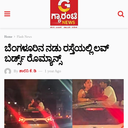
Home
Flash News
ಬೆಂಗಳೂರಿನ ನಡು ರಸ್ತೆಯಲ್ಲಿ ಲವ್
ಬರ್ಡ್ಸ್‌ ರೊಮ್ಯಾನ್ಸ್
By
ಶಾಲಿನಿ ಕೆ. ಡಿ
1 year Ago