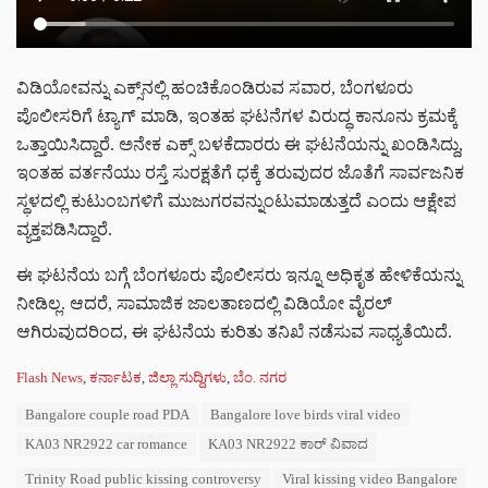
ವಿಡಿಯೋವನ್ನು ಎಕ್ಸ್‌ನಲ್ಲಿ ಹಂಚಿಕೊಂಡಿರುವ ಸವಾರ, ಬೆಂಗಳೂರು
ಪೊಲೀಸರಿಗೆ ಟ್ಯಾಗ್ ಮಾಡಿ, ಇಂತಹ ಘಟನೆಗಳ ವಿರುದ್ಧ ಕಾನೂನು ಕ್ರಮಕ್ಕೆ
ಒತ್ತಾಯಿಸಿದ್ದಾರೆ. ಅನೇಕ ಎಕ್ಸ್ ಬಳಕೆದಾರರು ಈ ಘಟನೆಯನ್ನು ಖಂಡಿಸಿದ್ದು,
ಇಂತಹ ವರ್ತನೆಯು ರಸ್ತೆ ಸುರಕ್ಷತೆಗೆ ಧಕ್ಕೆ ತರುವುದರ ಜೊತೆಗೆ ಸಾರ್ವಜನಿಕ
ಸ್ಥಳದಲ್ಲಿ ಕುಟುಂಬಗಳಿಗೆ ಮುಜುಗರವನ್ನುಂಟುಮಾಡುತ್ತದೆ ಎಂದು ಆಕ್ಷೇಪ
ವ್ಯಕ್ತಪಡಿಸಿದ್ದಾರೆ.
ಈ ಘಟನೆಯ ಬಗ್ಗೆ ಬೆಂಗಳೂರು ಪೊಲೀಸರು ಇನ್ನೂ ಅಧಿಕೃತ ಹೇಳಿಕೆಯನ್ನು
ನೀಡಿಲ್ಲ. ಆದರೆ, ಸಾಮಾಜಿಕ ಜಾಲತಾಣದಲ್ಲಿ ವಿಡಿಯೋ ವೈರಲ್
ಆಗಿರುವುದರಿಂದ, ಈ ಘಟನೆಯ ಕುರಿತು ತನಿಖೆ ನಡೆಸುವ ಸಾಧ್ಯತೆಯಿದೆ.
C
Flash News
,
ಕರ್ನಾಟಕ
,
ಜಿಲ್ಲಾ ಸುದ್ದಿಗಳು
,
ಬೆಂ. ನಗರ
a
T
Bangalore couple road PDA
Bangalore love birds viral video
t
a
e
KA03 NR2922 car romance
KA03 NR2922 ಕಾರ್ ವಿವಾದ
g
g
s
o
Trinity Road public kissing controversy
Viral kissing video Bangalore