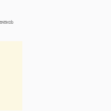
ೆ ಅಪಾಯ