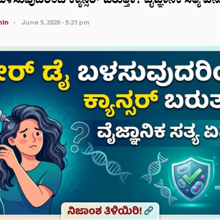
ಳಸುವುದರಿಂದ ಕ್ಯಾನ್ಸರ್ ಬರುತ್ತಾ? ವೈಜ್ಞಾನಿಕ ಸತ್ಯ ಏನ
in
June 5, 2026 - 5:21 pm