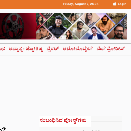
Friday, August 7, 2026
Login
ಞಾನ
ಆಧ್ಯಾತ್ಮ- ಜ್ಯೋತಿಷ್ಯ
ವೈರಲ್
ಆಟೋಮೊಬೈಲ್
ವೆಬ್ ಸ್ಟೋರೀಸ್
ಸಂಬಂಧಿಸಿದ ಪೋಸ್ಟ್‌ಗಳು