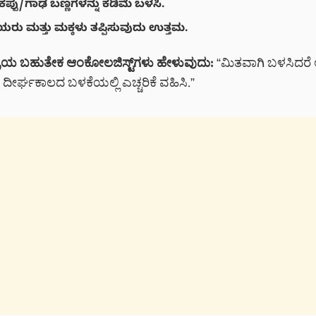
ಪ್ಪು/ಗಾಢ ಬಣ್ಣಗಳನ್ನು ಕಡಿಮೆ ಬಳಸಿ.
ಯರು ಮತ್ತು ಮಕ್ಕಳು ತಪ್ಪಿಸುವುದು ಉತ್ತಮ.
್ರಾಯ ಬಹುತೇಕ ಆಂಕೋಲಜಿಸ್ಟ್‌ಗಳು ಹೇಳುವುದು:
“ಮಿತವಾಗಿ ಬಳಸಿದರ
 ದೀರ್ಘಕಾಲದ ಬಳಕೆಯಲ್ಲಿ ಎಚ್ಚರಿಕೆ ವಹಿಸಿ.”