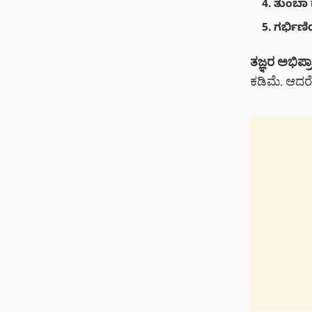
ತುಂಬಾ ಕ
ಗರ್ಭಿಣಿ
ತಜ್ಞರ ಅಭಿಪ
ಕಡಿಮೆ. ಆದರೆ