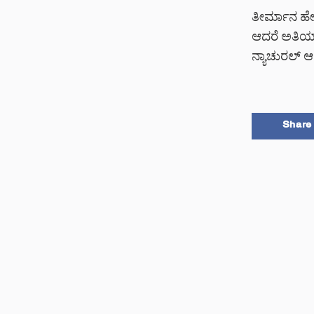
ತೀರ್ಮಾನ ಹೇರ
ಆದರೆ ಅತಿಯಾದ
ನ್ಯಾಚುರಲ್ ಆ
Share