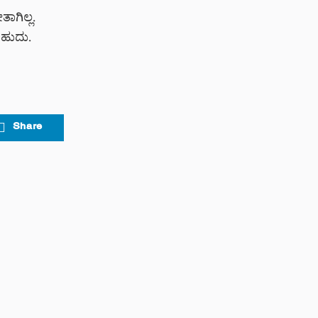
ಾಗಿಲ್ಲ.
ಬಹುದು.
Share