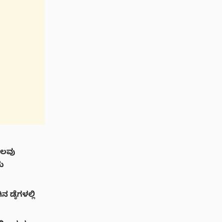
ೆಲವು
ು
ನ ಡೈಗಳಲ್ಲಿ