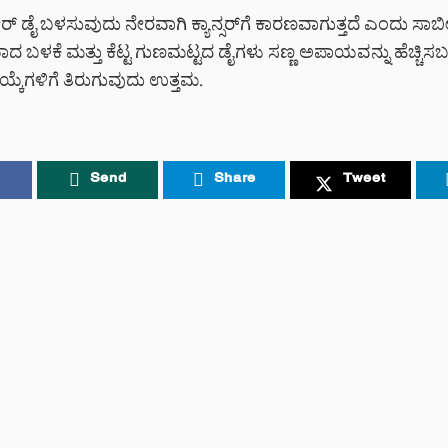
್ ಡೈ ಬಳಸುವುದು ನೇರವಾಗಿ ಕ್ಯಾನ್ಸರ್‌ಗೆ ಕಾರಣವಾಗುತ್ತದೆ ಎಂದು ಸಾಬೀತ
 ಬಳಕೆ ಮತ್ತು ಕೆಟ್ಟ ಗುಣಮಟ್ಟದ ಡೈಗಳು ಸಣ್ಣ ಅಪಾಯವನ್ನು ಹೆಚ್ಚಿಸ
ಯ್ಕೆಗಳಿಗೆ ತಿರುಗುವುದು ಉತ್ತಮ.
Send
Share
Tweet