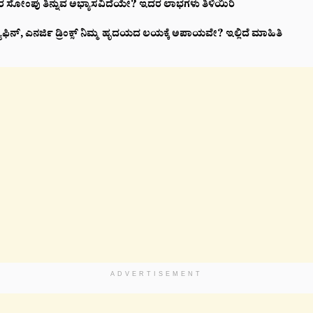
ೋಂಪು ತಿನ್ನುವ ಅಭ್ಯಾಸವಿದೆಯೇ? ಇದರ ಲಾಭಗಳು ತಿಳಿಯಿರಿ
ಫಿನ್, ಎನರ್ಜಿ ಡ್ರಿಂಕ್ಸ್ ನಿಮ್ಮ ಹೃದಯದ ಲಯಕ್ಕೆ ಅಪಾಯವೇ? ಇಲ್ಲಿದೆ ಮಾಹಿತಿ
ADVERTISEMENT