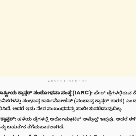
ADVERTISEMENT
್ಟ್ರೀಯ ಕ್ಯಾನ್ಸರ್ ಸಂಶೋಧನಾ ಸಂಸ್ಥೆ (IARC):
ಹೇರ್ ಡೈಗಳಲ್ಲಿರುವ ಕ
ಕಗಳನ್ನು ಸಂಭಾವ್ಯ ಕಾರ್ಸಿನೋಜೆನ್ (ಸಂಭಾವ್ಯ ಕ್ಯಾನ್ಸರ್ ಕಾರಕ) ಎಂದ
ರಿಸಿದೆ. ಆದರೆ ಇದು ನೇರ ಸಂಬಂಧವನ್ನು ಸಾಬೀತುಪಡಿಸುವುದಿಲ್ಲ.
್ಯಾನ್ಸರ್:
ಹಳೆಯ ಡೈಗಳಲ್ಲಿ ಆರೋಮ್ಯಾಟಿಕ್ ಅಮೈನ್ಸ್ ಇದ್ದವು. ಆದರೆ ಈಗಿ
್ನು ಬಹುತೇಕ ತೆಗೆದುಹಾಕಲಾಗಿದೆ.