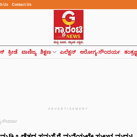
th Us
Contact Us
ಸ್
ಕ್ರೀಡೆ
ವಾಣಿಜ್ಯ
ಶಿಕ್ಷಣ
ಎಲೆಕ್ಷನ್
ಆರೋಗ್ಯ-ಸೌಂದರ್ಯ
ತಂತ್ರಜ
ADVERTISEMENT
ಯ-ಸೌಂದರ್ಯ
್ಮಡಿ ಒಡೆತದ ಸಮಸ್ಯೆಗೆ ಮನೆಯಲ್ಲೇ ಸುಲಭ ಮದ್ದು!