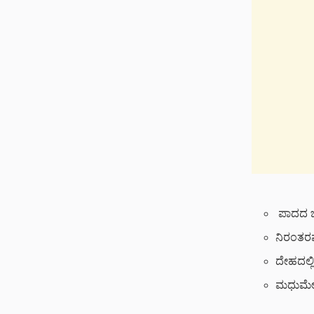
ಪಾದದ ಚರ್
ನಿರಂತರವ
ದೇಹದಲ್
ಮಧುಮೇಹ