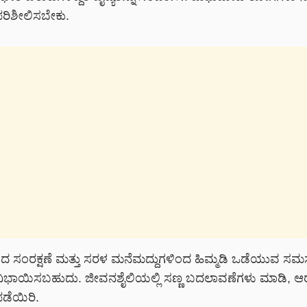
ಪರಿಶೀಲಿಸಬೇಕು.
 ಸಂರಕ್ಷಣೆ ಮತ್ತು ಸರಳ ಮನೆಮದ್ದುಗಳಿಂದ ಹಿಮ್ಮಡಿ ಒಡೆಯುವ ಸಮಸ್
ಿಭಾಯಿಸಬಹುದು. ಜೀವನಶೈಲಿಯಲ್ಲಿ ಸಣ್ಣ ಬದಲಾವಣೆಗಳು ಮಾಡಿ, ಆ
ಡೆಯಿರಿ.