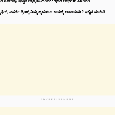
ಸೋಂಪು ತಿನ್ನುವ ಅಭ್ಯಾಸವಿದೆಯೇ? ಇದರ ಲಾಭಗಳು ತಿಳಿಯಿರಿ
ಫಿನ್, ಎನರ್ಜಿ ಡ್ರಿಂಕ್ಸ್ ನಿಮ್ಮ ಹೃದಯದ ಲಯಕ್ಕೆ ಅಪಾಯವೇ? ಇಲ್ಲಿದೆ ಮಾಹಿತಿ
ADVERTISEMENT