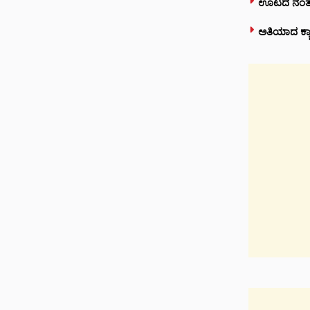
ಊಟದ ನಂತರ 
ಅತಿಯಾದ ಕ್ಯಾ