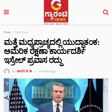
Home
Flash News
ಮತ್ತೆ ಮಧ್ಯಪ್ರಾಚ್ಯದಲ್ಲಿ ಯುದ್ಧಾತಂಕ:
ಅಮೆರಿಕ ರಕ್ಷಣಾ ಕಾರ್ಯದರ್ಶಿ
ಇಸ್ರೇಲ್ ಪ್ರವಾಸ ರದ್ದು
By
ಶಾಲಿನಿ ಕೆ. ಡಿ
4 weeks Ago