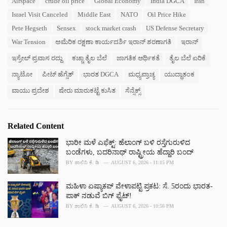
Airspace
crude oil price
Global Economy
India DGCA
Iran
t
a
e
Israel Visit Canceled
Middle East
NATO
Oil Price Hike
g
g
s
Pete Hegseth
Sensex
stock market crash
US Defense Secretary
o
:
r
War Tension
ಅಮೆರಿಕ ರಕ್ಷಣಾ ಕಾರ್ಯದರ್ಶಿ ಇರಾನ್ ಶರಣಾಗತಿ
ಇರಾನ್
i
e
ಇಸ್ರೇಲ್ ಪ್ರವಾಸ ರದ್ದು
ಕಚ್ಚಾ ತೈಲ ಬೆಲೆ
ಜಾಗತಿಕ ಆರ್ಥಿಕತೆ
ತೈಲ ಬೆಲೆ ಏರಿಕೆ
s
ನ್ಯಾಟೋ
ಪೀಟ್ ಹೆಗ್ಸೆತ್
ಭಾರತ DGCA
ಮಧ್ಯಪ್ರಾಚ್ಯ
ಯುದ್ಧಾತಂಕ
:
ವಾಯು ಪ್ರದೇಶ
ಷೇರು ಮಾರುಕಟ್ಟೆ ಕುಸಿತ
ಸೆನ್ಸೆಕ್ಸ್
Related Content
ಭಾರೀ ಮಳೆ ಎಫೆಕ್ಟ್‌: ಹೆಲಾಂಗ್ ಬಳಿ ರಸ್ತೆಗುರುಳಿದ
ಬಂಡೆಗಳು, ಬದರಿನಾಥ್‌ ರಾಷ್ಟ್ರೀಯ ಹೆದ್ದಾರಿ ಬಂದ್‌
BY
ಶಾಲಿನಿ ಕೆ. ಡಿ
AUGUST 6, 2026 - 11:15 PM
ಮಹಿಳಾ ಏಷ್ಯಾಕಪ್ ವೇಳಾಪಟ್ಟಿ ಪ್ರಕಟ: ಸೆ. 5ರಂದು ಭಾರತ-
ಪಾಕ್‌ ನಡುವೆ ಬಿಗ್ ಫೈಟ್!
BY
ಶಾಲಿನಿ ಕೆ. ಡಿ
AUGUST 6, 2026 - 10:56 PM