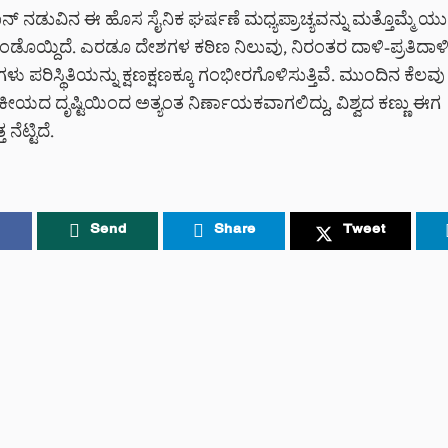
್ ನಡುವಿನ ಈ ಹೊಸ ಸೈನಿಕ ಘರ್ಷಣೆ ಮಧ್ಯಪ್ರಾಚ್ಯವನ್ನು ಮತ್ತೊಮ್ಮೆ ಯು
ೊಂಡೊಯ್ದಿದೆ. ಎರಡೂ ದೇಶಗಳ ಕಠಿಣ ನಿಲುವು, ನಿರಂತರ ದಾಳಿ-ಪ್ರತಿದಾ
ೆಗಳು ಪರಿಸ್ಥಿತಿಯನ್ನು ಕ್ಷಣಕ್ಷಣಕ್ಕೂ ಗಂಭೀರಗೊಳಿಸುತ್ತಿವೆ. ಮುಂದಿನ ಕೆಲವ
ೀಯದ ದೃಷ್ಟಿಯಿಂದ ಅತ್ಯಂತ ನಿರ್ಣಾಯಕವಾಗಲಿದ್ದು, ವಿಶ್ವದ ಕಣ್ಣು ಈಗ
 ನೆಟ್ಟಿದೆ.
Send
Share
Tweet