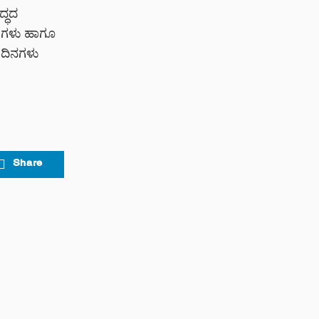
ದ್ಧದ
ಳಿಗಳು ಹಾಗೂ
ು ದಿನಗಳು
Share