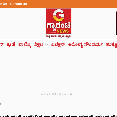
th Us
Contact Us
ಸ್
ಕ್ರೀಡೆ
ವಾಣಿಜ್ಯ
ಶಿಕ್ಷಣ
ಎಲೆಕ್ಷನ್
ಆರೋಗ್ಯ-ಸೌಂದರ್ಯ
ತಂತ್ರಜ
ADVERTISEMENT
ಶ