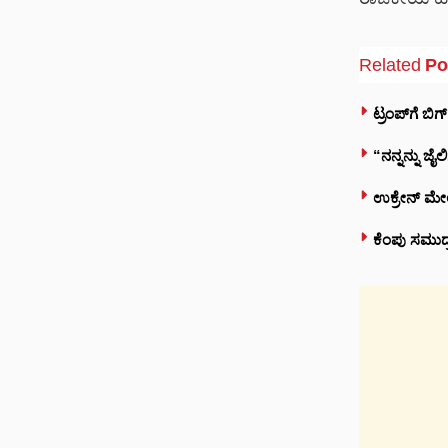
ರಾಜಕೀಯ ಹಾ
Related
Po
ಟ್ರಂಪ್‌ಗೆ ಬ
“ನನ್ನನ್ನು ಜ
ಉಕ್ರೇನ್ ಮೇಲ
ಕೆಂಪು ಸಮುದ್