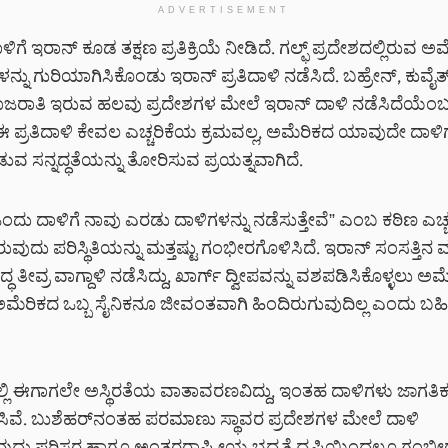
ADVERTISEMENT
ಗೆ ಇರಾನ್ ಕೂಡ ತಕ್ಷಣ ಪ್ರತಿಕ್ರಿಯೆ ನೀಡಿದೆ. ಗಲ್ಫ್ ಪ್ರದೇಶದಲ್ಲಿರುವ ಅ
್ನು ಗುರಿಯಾಗಿಸಿಕೊಂಡು ಇರಾನ್ ಪ್ರತಿದಾಳಿ ನಡೆಸಿದೆ. ಬಹ್ರೇನ್, ಕುವೈತ
ಜರಾತಿ ಇರುವ ಹಲವು ಪ್ರದೇಶಗಳ ಮೇಲೆ ಇರಾನ್ ದಾಳಿ ನಡೆಸಿದೆಯೆಂಬ
 ಈ ಪ್ರತಿದಾಳಿ ಕೇವಲ ಎಚ್ಚರಿಕೆಯ ಕ್ರಮವಲ್ಲ, ಅಮೆರಿಕದ ಯಾವುದೇ ದಾಳಿಗೆ 
ನೀಡುವ ಸನ್ನದ್ಧತೆಯನ್ನು ತೋರಿಸುವ ಪ್ರಯತ್ನವಾಗಿದೆ.
ದು ದಾಳಿಗೆ ನಾವು ಎರಡು ದಾಳಿಗಳನ್ನು ನಡೆಸುತ್ತೇವೆ” ಎಂಬ ಕಠಿಣ ಎಚ್ಚ
ವುದು ಪರಿಸ್ಥಿತಿಯನ್ನು ಮತ್ತಷ್ಟು ಗಂಭೀರಗೊಳಿಸಿದೆ. ಇರಾನ್ ಸಂಸತ್ತಿನ ವ
್ಧ ತೀವ್ರ ವಾಗ್ದಾಳಿ ನಡೆಸಿದ್ದು, ಖಾರ್ಗ್ ದ್ವೀಪವನ್ನು ವಶಪಡಿಸಿಕೊಳ್ಳಲು ಅಮ
 ಅಮೆರಿಕದ ಒಬ್ಬ ಸೈನಿಕನೂ ಜೀವಂತವಾಗಿ ಹಿಂದಿರುಗುವುದಿಲ್ಲ ಎಂದು ಬಹಿರ
ದಲ್ಲಿ ಈಗಾಗಲೇ ಅಸ್ಥಿರತೆಯ ವಾತಾವರಣವಿದ್ದು, ಇಂತಹ ದಾಳಿಗಳು ಜಾಗತಿಕ
ಿಸಿವೆ. ಬುಶೆಹರ್‌ನಂತಹ ಪರಮಾಣು ಸ್ಥಾವರ ಪ್ರದೇಶಗಳ ಮೇಲೆ ದಾಳಿ