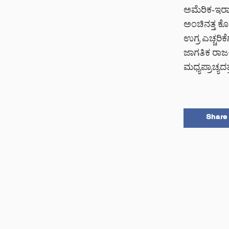
ಅಮೆರಿಕ-ಇರಾನ
ಅಂಚಿನತ್ತ ಕ
ಉಗ್ರ ಎಚ್ಚರಿಕ
ಜಾಗತಿಕ ರಾಜಕ
ಮಧ್ಯಪ್ರಾಚ್ಯದತ್ತ
Share