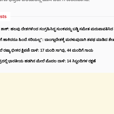
ಗೂ ಭದ್ರತಾ ವಲಯದಲ್ಲಿ ಹೊಸ ಚರ್ಚೆಗೆ ಕಾರಣವಾಗಿದೆ.
sts
ಿಗ್ ಶಾಕ್: ಹಲವು ದೇಶಗಳಿಂದ ಸಂಗ್ರಹಿಸಿದ್ದ ಸುಂಕವನ್ನು ಬಡ್ಡಿ ಸಮೇತ ಮರುಪಾವತಿಸಿದ
ೈಲಿಗೆ ಹಾಕಿದರೂ ಹಿಂದೆ ಸರಿಯಲ್ಲ”: ಬಾಂಗ್ಲಾದೇಶಕ್ಕೆ ಮರಳುವುದಾಗಿ ಶಪಥ ಮಾಡಿದ ಶ
ೆ ರಷ್ಯಾ ಭೀಕರ ಕ್ಷಿಪಣಿ ದಾಳಿ: 17 ಮಂದಿ ಸಾ*ವು, 44 ಮಂದಿಗೆ ಗಾಯ
ರದಲ್ಲಿ ಭಾರತೀಯ ಹಡಗಿನ ಮೇಲೆ ಮೊದಲ ದಾಳಿ: 14 ಸಿಬ್ಬಂದಿಗಳ ರಕ್ಷಣೆ