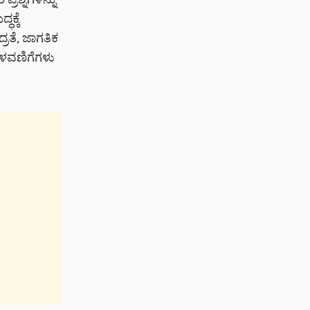
ರಶ್ನೆಗಳನ್ನು
ಕ್ಕೆ
್ರತೆ, ಜಾಗತಿಕ
ೆಳವಣಿಗೆಗಳು