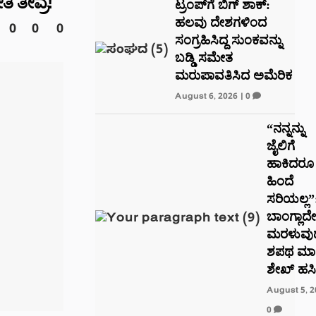
ಿ ತೀವ್ರ!
ಟ್ರಂಪ್‌ಗೆ ಬಿಗ್ ಶಾಕ್:
ಹಲವು ದೇಶಗಳಿಂದ
0
0
0
ಸಂಗ್ರಹಿಸಿದ್ದ ಸುಂಕವನ್ನು
ಬಡ್ಡಿ ಸಮೇತ
ಮರುಪಾವತಿಸಿದ ಅಮೆರಿಕ
August 6, 2026
|
0
“ನನ್ನನ್ನು
ಜೈಲಿಗೆ
ಹಾಕಿದರೂ
ಹಿಂದೆ
ಸರಿಯಲ್ಲ”
ಬಾಂಗ್ಲಾದೇಶ
ಮರಳುವುದ
ಶಪಥ ಮಾ
ಶೇಖ್ ಹಸ
August 5, 2
0