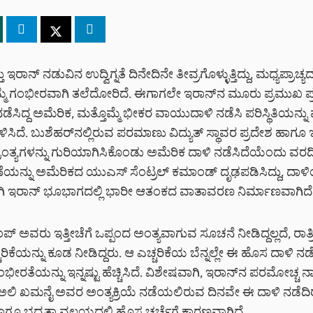
ಇರಾನ್ ನಡುವಿನ ಉದ್ವಿಗ್ನತೆ ದಿನೇದಿನೇ ತೀವ್ರಗೊಳ್ಳುತ್ತಿದ್ದು, ಮಧ್ಯಪ್ರಾಚ್ಯದ
ಮ್ಮೆ ಗಂಭೀರವಾಗಿ ತಲೆದೋರಿದೆ. ಈಗಾಗಲೇ ಇರಾನ್‌ನ ಮೂರು ಪ್ರಮುಖ ಪ
ೆಸಿದ್ದ ಅಮೆರಿಕ, ಮತ್ತೊಮ್ಮೆ ಭೀಕರ ವಾಯುದಾಳಿ ನಡೆಸಿ ಪರಿಸ್ಥಿತಿಯನ್ನು ಮ
ಸಿದೆ. ಬುಶೆಹರ್‌ನಲ್ಲಿರುವ ಪರಮಾಣು ವಿದ್ಯುತ್ ಸ್ಥಾವರ ಪ್ರದೇಶ ಹಾಗೂ 
ಾಂತ್ಯಗಳನ್ನು ಗುರಿಯಾಗಿಸಿಕೊಂಡು ಅಮೆರಿಕ ದಾಳಿ ನಡೆಸಿದೆಯೆಂದು ವರ
ಯನ್ನು ಅಮೆರಿಕದ ಯುಎಸ್ ಸೆಂಟ್ರಲ್ ಕಮಾಂಡ್ ದೃಢಪಡಿಸಿದ್ದು, ದಾ
 ಇರಾನ್‌ ಭೂಭಾಗದಲ್ಲಿ ಭಾರೀ ಆತಂಕದ ವಾತಾವರಣ ನಿರ್ಮಾಣವಾಗಿದೆ
ಂಪ್ ಅವರು ಇತ್ತೀಚೆಗೆ ಒಪ್ಪಂದ ಅಂತ್ಯವಾಗುವ ಸೂಚನೆ ನೀಡಿದ್ದಲ್ಲದೆ, ರಾತ್ರ
ರಿಕೆಯನ್ನು ಕೂಡ ನೀಡಿದ್ದರು. ಆ ಎಚ್ಚರಿಕೆಯ ಬೆನ್ನಲ್ಲೇ ಈ ಹೊಸ ದಾಳಿ ನ
ಗಂಭೀರತೆಯನ್ನು ಇನ್ನಷ್ಟು ಹೆಚ್ಚಿಸಿದೆ. ವಿಶೇಷವಾಗಿ, ಇರಾನ್‌ನ ಪರಮೋಚ್ಚ
ಲಿ ಖಮನೈ ಅವರ ಅಂತ್ಯಕ್ರಿಯೆ ನಡೆಯಲಿರುವ ದಿನವೇ ಈ ದಾಳಿ ನಡೆದಿ