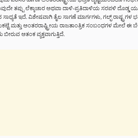
ವುದು ಪರಿಸರ ಹಾಗೂ ಅಂತರರಾಷ್ಟ್ರೀಯ ಭದ್ರತೆ ದೃಷ್ಟಿಯಿಂದಲೂ ಗಂಭೀರ ಪ್
ಾವುದೇ ತಪ್ಪು ಲೆಕ್ಕಾಚಾರ ಅಥವಾ ದಾಳಿ-ಪ್ರತಿದಾಳಿಯ ಸರಪಳಿ ದೊಡ್ಡ ಯುದ್ಧ
ಾಧ್ಯತೆ ಇದೆ. ವಿಶೇಷವಾಗಿ ತೈಲ ಸಾಗಣೆ ಮಾರ್ಗಗಳು, ಗಲ್ಫ್ ರಾಷ್ಟ್ರಗಳ ಭದ
ಟ್ಟೆ ಮತ್ತು ಅಂತರರಾಷ್ಟ್ರೀಯ ರಾಜತಾಂತ್ರಿಕ ಸಂಬಂಧಗಳ ಮೇಲೆ ಈ ಬ
ಬೀರುವ ಆತಂಕ ವ್ಯಕ್ತವಾಗುತ್ತಿದೆ.