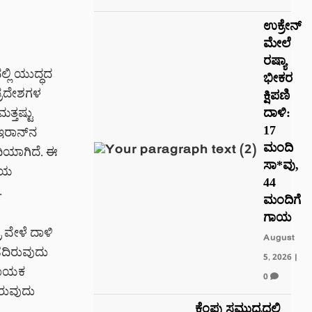
ಉಕ್ರೇನ್
ಮೇಲೆ
ರಷ್ಯಾ
ಲ್ಲಿ ಯುದ್ಧದ
ಭೀಕರ
್ರದೇಶಗಳ
ಕ್ಷಿಪಣಿ
ದಾಳಿ:
ತ್ತಷ್ಟು
17
ಇರಾನ್‌ನ
ಮಂದಿ
ದಿಯಾಗಿದೆ. ಈ
ಸಾ*ವು,
ಳಿಯ
44
.
ಮಂದಿಗೆ
ಗಾಯ
ಿ ವೇಳೆ ದಾಳಿ
August
ಡೆದಿರುವುದು
5, 2026
|
 ನಾಯಕ
0
ರುವುದು
ಕೆಂಪು ಸಮುದ್ರದಲ್ಲಿ