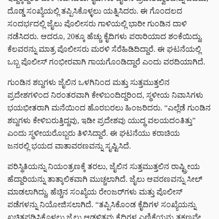
ದೊಡ್ಡ ಸಂಖ್ಯೆಯಲ್ಲಿ ತಪ್ಪಿಸಿಕೊಳ್ಳಲು ಯತ್ನಿಸಿದರು. ಈ ಗೊಂದಲದ
ಸಂದರ್ಭದಲ್ಲಿ ಜೈಲು ಪೊಲೀಸರು ಗಾಳಿಯಲ್ಲಿ ಭಾರೀ ಗುಂಡಿನ ದಾಳಿ
ನಡೆಸಿದರು. ಆದರೂ, 20ಕ್ಕೂ ಹೆಚ್ಚು ಕೈದಿಗಳು ಪರಾರಿಯಾದ ಶಂಕೆಯಿದ್ದು,
ಕೆಲವರನ್ನು ಮಾತ್ರ ಪೊಲೀಸರು ಮರಳಿ ಸೆರೆಹಿಡಿದಿದ್ದಾರೆ. ಈ ಘಟನೆಯಲ್ಲಿ
ಒಬ್ಬ ಪೊಲೀಸ್ ಗಂಭೀರವಾಗಿ ಗಾಯಗೊಂಡಿದ್ದಾರೆ ಎಂದು ವರದಿಯಾಗಿದೆ.
ಗುಂಡಿನ ಶಬ್ದಗಳು ಜೈಲಿನ ಒಳಗಿನಿಂದ ಮತ್ತು ಸುತ್ತಮುತ್ತಲಿನ
ಪ್ರದೇಶಗಳಿಂದ ನಿರಂತರವಾಗಿ ಕೇಳಿಬಂದಿದ್ದರಿಂದ, ಸ್ಥಳೀಯ ನಿವಾಸಿಗಳು
ಭಯಭೀತರಾಗಿ ಮನೆಯಿಂದ ಹೊರಬರಲು ಹಿಂಜರಿದರು. “ಎಲ್ಲೆಡೆ ಗುಂಡಿನ
ಶಬ್ದಗಳು ಕೇಳಿಬರುತ್ತಿದ್ದವು, ಇಡೀ ಪ್ರದೇಶವು ಯುದ್ಧ ವಲಯದಂತಿತ್ತು”
ಎಂದು ಸ್ಥಳೀಯರೊಬ್ಬರು ತಿಳಿಸಿದ್ದಾರೆ. ಈ ಘಟನೆಯು ಕರಾಚಿಯ
ಜನರಲ್ಲಿ ಭಯದ ವಾತಾವರಣವನ್ನು ಸೃಷ್ಟಿಸಿದೆ.
ಪರಿಸ್ಥಿತಿಯನ್ನು ನಿಯಂತ್ರಣಕ್ಕೆ ತರಲು, ಜೈಲಿನ ಸುತ್ತಮುತ್ತಲಿನ ರಾಷ್ಟ್ರೀಯ
ಹೆದ್ದಾರಿಯನ್ನು ತಾತ್ಕಾಲಿಕವಾಗಿ ಮುಚ್ಚಲಾಗಿದೆ. ಜೈಲು ಆವರಣವನ್ನು ಸೀಲ್
ಮಾಡಲಾಗಿದ್ದು, ಹೆಚ್ಚಿನ ಸಂಖ್ಯೆಯ ರೇಂಜರ್‌ಗಳು ಮತ್ತು ಪೊಲೀಸ್
ಪಡೆಗಳನ್ನು ನಿಯೋಜಿಸಲಾಗಿದೆ. “ತಪ್ಪಿಸಿಕೊಂಡ ಕೈದಿಗಳ ಸಂಖ್ಯೆಯನ್ನು
ಖಚಿತಪಡಿಸಿಕೊಳ್ಳಲು ಜೈಲು ಆಡಳಿತವು ಕೈದಿಗಳ ಎಣಿಕೆಯನ್ನು ತಕ್ಷಣವೇ