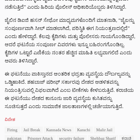
ನಡೆಸುತ್ತಿದೆ” ಎಂದು ಹಿರಿಯ ಪೊಲೀಸ್ ಅಧಿಕಾರಿಯೊಬ್ಬರು ತಿಳಿಸಿದ್ದಾರೆ.
ಜೈಲಿನ ಡಿಐಜಿ ಹಸನ್ ಸೇಥೋ ಮಾಧ್ಯಮಗಳೊಂದಿಗೆ ಮಾತನಾಡಿ, “ಜೈಲನ್ನು
ಸಂಪೂರ್ಣವಾಗಿ ಸೀಲ್ ಮಾಡಲಾಗಿದೆ, ಪರಿಸ್ಥಿತಿ ಈಗ ನಿಯಂತ್ರಣದಲ್ಲಿದೆ”
ಎಂದು ಹೇಳಿದ್ದಾರೆ. ಕೆಲವು ಕೈದಿಗಳು ಮತ್ತು ಪೊಲೀಸರು ಗಾಯಗೊಂಡಿದ್ದಾರೆ,
ಆದರೆ ಘಟನೆಯ ಸಂಪೂರ್ಣ ವಿವರಗಳು ಇನ್ನೂ ಬಹಿರಂಗಗೊಂಡಿಲ್ಲ.
ಕೈದಿಗಳ ಒಟ್ಟಾರೆ ಎಣಿಕೆಯ ನಂತರ ಹೆಚ್ಚಿನ ಮಾಹಿತಿ ಲಭ್ಯವಾಗಲಿದೆ ಎಂದು
ಅವರು ತಿಳಿಸಿದ್ದಾರೆ.
ಈ ಘಟನೆಯು ಪಾಕಿಸ್ತಾನದ ಆಂತರಿಕ ಭದ್ರತಾ ವ್ಯವಸ್ಥೆಯ ದೌರ್ಬಲ್ಯವನ್ನು
ಒಡ್ಡಿಹಾಕಿದೆ. ಶಹಬಾಜ್ ಷರೀಫ್ ಸರ್ಕಾರವು ದೇಶದ ಆಡಳಿತವನ್ನು
ನಿಯಂತ್ರಿಸುವಲ್ಲಿ ವಿಫಲವಾಗಿದೆ ಎಂಬ ಟೀಕೆಗಳು ಕೇಳಿಬರುತ್ತಿವೆ. ಕರಾಚಿಯ
ಈ ಘಟನೆಯು ದೇಶದ ಕಾನೂನು ಜಾರಿ ವ್ಯವಸ್ಥೆಯ ಕುಸಿತವನ್ನು
ಸೂಚಿಸುತ್ತದೆ ಎಂದು ಸಾಮಾಜಿಕ ಜಾಲತಾಣಗಳಲ್ಲಿ ಚರ್ಚೆಯಾಗುತ್ತಿದೆ.
C
ವಿದೇಶ
a
T
Firing
Jail Break
Kannada News
Karachi
Malir Jail
t
a
e
pakistan
Prisoner Attack
security failure
Shehbaz Sharif
ಕರಾಚಿ