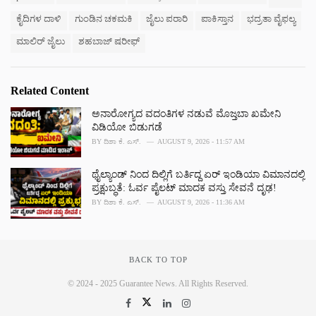
g
g
s
o
ಕೈದಿಗಳ ದಾಳಿ
ಗುಂಡಿನ ಚಕಮಕಿ
ಜೈಲು ಪರಾರಿ
ಪಾಕಿಸ್ತಾನ
ಭದ್ರತಾ ವೈಫಲ್ಯ
:
r
ಮಾಲಿರ್ ಜೈಲು
ಶಹಬಾಜ್ ಷರೀಫ್
i
e
s
:
Related Content
ಅನಾರೋಗ್ಯದ ವದಂತಿಗಳ ನಡುವೆ ಮೊಜ್ತಬಾ ಖಮೇನಿ
ವಿಡಿಯೋ ಬಿಡುಗಡೆ
BY
ದಿಶಾ ಕೆ. ಎಸ್.
AUGUST 9, 2026 - 11:57 AM
ಥೈಲ್ಯಾಂಡ್ ನಿಂದ ದಿಲ್ಲಿಗೆ ಬರ್ತಿದ್ದ ಏರ್ ಇಂಡಿಯಾ ವಿಮಾನದಲ್ಲಿ
ಪ್ರಕ್ಷುಬ್ಧತೆ: ಓರ್ವ ಪೈಲಟ್ ಮಾದಕ ವಸ್ತು ಸೇವನೆ ದೃಢ!
BY
ದಿಶಾ ಕೆ. ಎಸ್.
AUGUST 9, 2026 - 11:36 AM
BACK TO TOP
© 2024 - 2025 Guarantee News. All Rights Reserved.