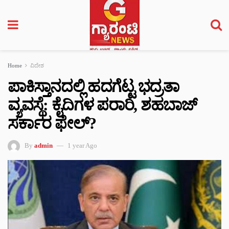
Home
ವಿದೇಶ
ಪಾಕಿಸ್ತಾನದಲ್ಲಿ ಹದಗೆಟ್ಟ ಭದ್ರತಾ
ವ್ಯವಸ್ಥೆ: ಕೈದಿಗಳ ಪರಾರಿ, ಶಹಬಾಜ್
ಸರ್ಕಾರ ಫೇಲ್​?
By
admin
1 year Ago