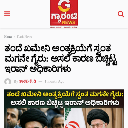
Home
Flash News
ತಂದೆ ಖಮೇನಿ ಅಂತ್ಯಕ್ರಿಯೆಗೆ ಸ್ವಂತ
ಮಗನೇ ಗೈರು: ಅಸಲಿ ಕಾರಣ ಬಿಚ್ಚಿಟ್ಟ
ಇರಾನ್‌ ಅಧಿಕಾರಿಗಳು
By
ಶಾಲಿನಿ ಕೆ. ಡಿ
1 month Ago