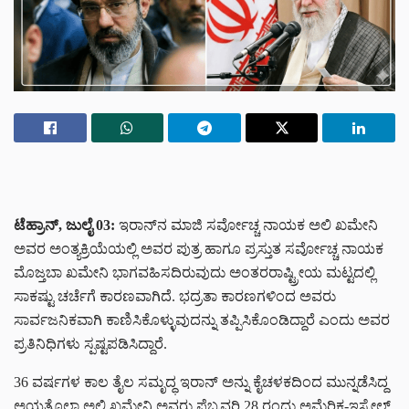
ಟೆಹ್ರಾನ್, ಜುಲೈ 03:
ಇರಾನ್‌ನ ಮಾಜಿ ಸರ್ವೋಚ್ಚ ನಾಯಕ ಅಲಿ ಖಮೇನಿ
ಅವರ ಅಂತ್ಯಕ್ರಿಯೆಯಲ್ಲಿ ಅವರ ಪುತ್ರ ಹಾಗೂ ಪ್ರಸ್ತುತ ಸರ್ವೋಚ್ಚ ನಾಯಕ
ಮೊಜ್ತಬಾ ಖಮೇನಿ ಭಾಗವಹಿಸದಿರುವುದು ಅಂತರರಾಷ್ಟ್ರೀಯ ಮಟ್ಟದಲ್ಲಿ
ಸಾಕಷ್ಟು ಚರ್ಚೆಗೆ ಕಾರಣವಾಗಿದೆ. ಭದ್ರತಾ ಕಾರಣಗಳಿಂದ ಅವರು
ಸಾರ್ವಜನಿಕವಾಗಿ ಕಾಣಿಸಿಕೊಳ್ಳುವುದನ್ನು ತಪ್ಪಿಸಿಕೊಂಡಿದ್ದಾರೆ ಎಂದು ಅವರ
ಪ್ರತಿನಿಧಿಗಳು ಸ್ಪಷ್ಟಪಡಿಸಿದ್ದಾರೆ.
36 ವರ್ಷಗಳ ಕಾಲ ತೈಲ ಸಮೃದ್ಧ ಇರಾನ್ ಅನ್ನು ಕೈಚಳಕದಿಂದ ಮುನ್ನಡೆಸಿದ್ದ
ಅಯತೊಲ್ಲಾ ಅಲಿ ಖಮೇನಿ ಅವರು ಫೆಬ್ರವರಿ 28 ರಂದು ಅಮೆರಿಕ-ಇಸ್ರೇಲ್