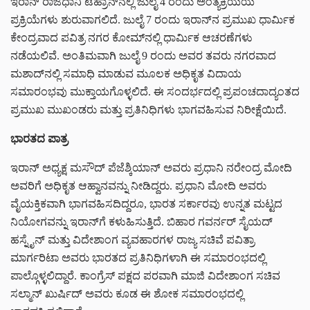
ಇರಾನ್ ರಾಜಧಾನಿ ಟೆಹ್ರಾನ್‌ನಲ್ಲಿ ಜುಲೈ 4 ರಂದು ಅಂತ್ಯಕ್ರಿಯೆಯ
ಪ್ರಕ್ರಿಯೆಗಳು ಶುರುವಾಗಲಿದೆ. ಜುಲೈ 7 ರಂದು ಇರಾನ್‌ನ ಪ್ರಮುಖ ಧಾರ್ಮಿಕ
ಕೇಂದ್ರವಾದ ಪವಿತ್ರ ನಗರ ಕೋಮ್‌ನಲ್ಲಿ ಧಾರ್ಮಿಕ ಆಚರಣೆಗಳು
ನಡೆಯಲಿವೆ. ಅಂತಿಮವಾಗಿ ಜುಲೈ 9 ರಂದು ಅವರ ತವರು ನಗರವಾದ
ಮಶಾದ್‌ನಲ್ಲಿ ಸಮಾಧಿ ಮಾಡುವ ಮೂಲಕ ಅಧಿಕೃತ ವಿದಾಯ
ಸಮಾರಂಭವು ಮುಕ್ತಾಯಗೊಳ್ಳಲಿದೆ. ಈ ಸಂದರ್ಭದಲ್ಲಿ ಪ್ರಪಂಚದಾದ್ಯಂತದ
ಪ್ರಮುಖ ಮುಖಂಡರು ಮತ್ತು ಪ್ರತಿನಿಧಿಗಳು ಭಾಗವಹಿಸುವ ನಿರೀಕ್ಷೆಯಿದೆ.
ಭಾರತದ ಪಾತ್ರ
ಇರಾನ್ ಅಧ್ಯಕ್ಷ ಮಸೌದ್ ಪೆಜೆಶ್ಕಿಯಾನ್ ಅವರು ಪ್ರಧಾನಿ ನರೇಂದ್ರ ಮೋದಿ
ಅವರಿಗೆ ಅಧಿಕೃತ ಆಹ್ವಾನವನ್ನು ನೀಡಿದ್ದರು. ಪ್ರಧಾನಿ ಮೋದಿ ಅವರು
ವೈಯಕ್ತಿಕವಾಗಿ ಭಾಗವಹಿಸದಿದ್ದರೂ, ಭಾರತ ಸರ್ಕಾರವು ಉನ್ನತ ಮಟ್ಟದ
ನಿಯೋಗವನ್ನು ಇರಾನ್‌ಗೆ ಕಳುಹಿಸುತ್ತಿದೆ. ಬಿಹಾರ ಗವರ್ನರ್ ಸೈಯದ್
ಹಸ್ನೈನ್ ಮತ್ತು ವಿದೇಶಾಂಗ ವ್ಯವಹಾರಗಳ ರಾಜ್ಯ ಸಚಿವೆ ಪವಿತ್ರಾ
ಮಾರ್ಗರಿಟಾ ಅವರು ಭಾರತದ ಪ್ರತಿನಿಧಿಗಳಾಗಿ ಈ ಸಮಾರಂಭದಲ್ಲಿ
ಪಾಲ್ಗೊಳ್ಳಲಿದ್ದಾರೆ. ಕಾಂಗ್ರೆಸ್ ಪಕ್ಷದ ಪರವಾಗಿ ಮಾಜಿ ವಿದೇಶಾಂಗ ಸಚಿವ
ಸಲ್ಮಾನ್ ಖುರ್ಷಿದ್ ಅವರು ಕೂಡ ಈ ಶೋಕ ಸಮಾರಂಭದಲ್ಲಿ