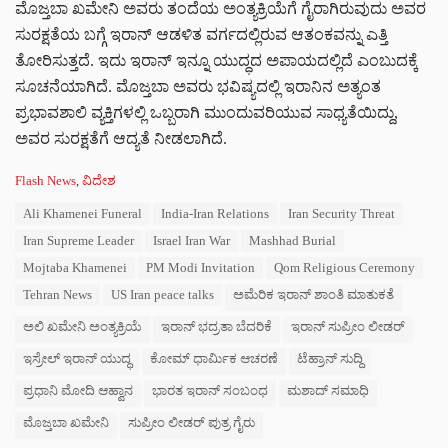
ಮೊಜ್ತಬಾ ಖಮೇನಿ ಅವರು ತಂದೆಯ ಅಂತ್ಯಕ್ರಿಯೆಗೆ ಗೈರಾಗಿರುವುದು ಅವರ
ಸುರಕ್ಷತೆಯ ಬಗ್ಗೆ ಇರಾನ್ ಆಡಳಿತ ವರ್ಗದಲ್ಲಿರುವ ಆತಂಕವನ್ನು ಎತ್ತಿ
ತೋರಿಸುತ್ತದೆ. ಇದು ಇರಾನ್ ಇನ್ನೂ ಯುದ್ಧದ ಅಪಾಯದಲ್ಲಿದೆ ಎಂಬುದಕ್ಕೆ
ಸೂಚನೆಯಾಗಿದೆ. ಮೊಜ್ತಬಾ ಅವರು ಭವಿಷ್ಯದಲ್ಲಿ ಇರಾನಿನ ಅತ್ಯಂತ
ಪ್ರಭಾವಶಾಲಿ ವ್ಯಕ್ತಿಗಳಲ್ಲಿ ಒಬ್ಬರಾಗಿ ಮುಂದುವರಿಯುವ ಸಾಧ್ಯತೆಯಿದ್ದು,
ಅವರ ಸುರಕ್ಷತೆಗೆ ಆದ್ಯತೆ ನೀಡಲಾಗಿದೆ.
C
Flash News
,
ವಿದೇಶ
a
T
Ali Khamenei Funeral
India-Iran Relations
Iran Security Threat
t
a
e
Iran Supreme Leader
Israel Iran War
Mashhad Burial
g
g
s
Mojtaba Khamenei
PM Modi Invitation
Qom Religious Ceremony
o
:
r
Tehran News
US Iran peace talks
ಅಮೆರಿಕ ಇರಾನ್ ಶಾಂತಿ ಮಾತುಕತೆ
i
e
ಅಲಿ ಖಮೇನಿ ಅಂತ್ಯಕ್ರಿಯೆ
ಇರಾನ್ ಭದ್ರತಾ ಬೆದರಿಕೆ
ಇರಾನ್ ಸುಪ್ರೀಂ ಲೀಡರ್
s
ಇಸ್ರೇಲ್ ಇರಾನ್ ಯುದ್ಧ
ಕೋಮ್ ಧಾರ್ಮಿಕ ಆಚರಣೆ
ಟೆಹ್ರಾನ್ ಸುದ್ದಿ
:
ಪ್ರಧಾನಿ ಮೋದಿ ಆಹ್ವಾನ
ಭಾರತ ಇರಾನ್ ಸಂಬಂಧ
ಮಶಾದ್ ಸಮಾಧಿ
ಮೊಜ್ತಬಾ ಖಮೇನಿ
ಸುಪ್ರೀಂ ಲೀಡರ್ ಪುತ್ರ ಗೈರು