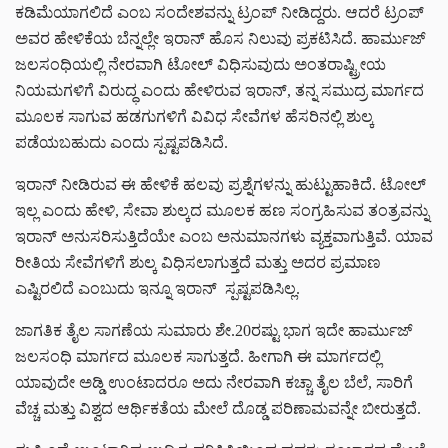
ಕಡಿಮೆಯಾಗಲಿದೆ ಎಂಬ ಸಂದೇಶವನ್ನು ಟ್ರಂಪ್ ನೀಡಿದ್ದರು. ಆದರೆ ಟ್ರಂಪ್
ಅವರ ಹೇಳಿಕೆಯ ಬೆನ್ನಲ್ಲೇ ಇರಾನ್ ಹೊಸ ನಿಲುವು ಪ್ರಕಟಿಸಿದೆ. ಹಾರ್ಮುಜ್
ಜಲಸಂಧಿಯಲ್ಲಿ ನೇರವಾಗಿ ಟೋಲ್ ವಿಧಿಸುವುದು ಅಂತರಾಷ್ಟ್ರೀಯ
ನಿಯಮಗಳಿಗೆ ವಿರುದ್ಧ ಎಂದು ಹೇಳಿರುವ ಇರಾನ್, ತನ್ನ ಸಮುದ್ರ ಮಾರ್ಗದ
ಮೂಲಕ ಸಾಗುವ ಹಡಗುಗಳಿಗೆ ವಿವಿಧ ಸೇವೆಗಳ ಹೆಸರಿನಲ್ಲಿ ಶುಲ್ಕ
ಪಡೆಯಬಹುದು ಎಂದು ಸ್ಪಷ್ಟಪಡಿಸಿದೆ.
ಇರಾನ್ ನೀಡಿರುವ ಈ ಹೇಳಿಕೆ ಹಲವು ಪ್ರಶ್ನೆಗಳನ್ನು ಹುಟ್ಟುಹಾಕಿದೆ. ಟೋಲ್
ಇಲ್ಲ ಎಂದು ಹೇಳಿ, ಸೇವಾ ಶುಲ್ಕದ ಮೂಲಕ ಹಣ ಸಂಗ್ರಹಿಸುವ ತಂತ್ರವನ್ನು
ಇರಾನ್ ಅನುಸರಿಸುತ್ತಿದೆಯೇ ಎಂಬ ಅನುಮಾನಗಳು ವ್ಯಕ್ತವಾಗುತ್ತಿವೆ. ಯಾವ
ರೀತಿಯ ಸೇವೆಗಳಿಗೆ ಶುಲ್ಕ ವಿಧಿಸಲಾಗುತ್ತದೆ ಮತ್ತು ಅದರ ಪ್ರಮಾಣ
ಎಷ್ಟಿರಲಿದೆ ಎಂಬುದು ಇನ್ನೂ ಇರಾನ್‌ ಸ್ಪಷ್ಟಪಡಿಸಿಲ್ಲ.
ಜಾಗತಿಕ ತೈಲ ಸಾಗಣೆಯ ಸುಮಾರು ಶೇ.20ರಷ್ಟು ಭಾಗ ಇದೇ ಹಾರ್ಮುಜ್
ಜಲಸಂಧಿ ಮಾರ್ಗದ ಮೂಲಕ ಸಾಗುತ್ತದೆ. ಹೀಗಾಗಿ ಈ ಮಾರ್ಗದಲ್ಲಿ
ಯಾವುದೇ ಅಡ್ಡಿ ಉಂಟಾದರೂ ಅದು ನೇರವಾಗಿ ಕಚ್ಚಾ ತೈಲ ಬೆಲೆ, ಸಾರಿಗೆ
ವೆಚ್ಚ ಮತ್ತು ವಿಶ್ವದ ಆರ್ಥಿಕತೆಯ ಮೇಲೆ ದೊಡ್ಡ ಪರಿಣಾಮವನ್ನೇ ಬೀರುತ್ತದೆ.