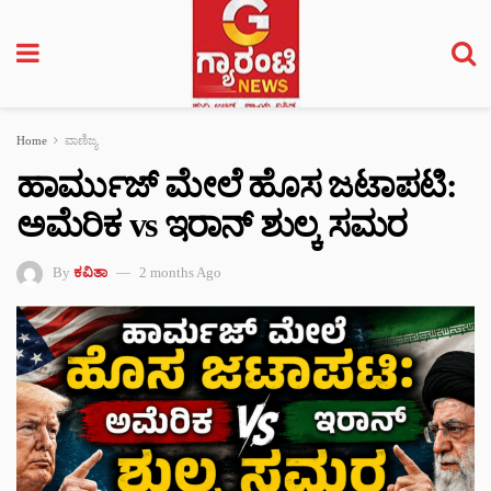
Home
ವಾಣಿಜ್ಯ
ಹಾರ್ಮುಜ್ ಮೇಲೆ ಹೊಸ ಜಟಾಪಟಿ:
ಅಮೆರಿಕ vs ಇರಾನ್ ಶುಲ್ಕ ಸಮರ
By
ಕವಿತಾ
2 months Ago