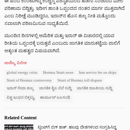
ಈ ಹಿಂದೆ ಉಂಟಾಗಿದ್ದ ಉದ್ವಿಗ್ನ ಪರಿಸ್ಥಿತಿಯಿಂದ ಹಡಗು ಸಂಚಾರದ ಮೇಲೆ
ಪರಿಣಾಮ ಬಿದ್ದಿತ್ತು. ಇದೀಗ ಶಾಂತಿ ಒಪ್ಪಂದದ ನಂತರ ಮಾರ್ಗ ಮುಕ್ತವಾಗಿದೆ
ಎಂಬ ನಿರೀಕ್ಷೆ ಮೂಡಿದ್ದರೂ, ಇರಾನ್‌ನ ಹೊಸ ಶುಲ್ಕ ನೀತಿ ಮತ್ತೊಂದು
ಸವಾಲಾಗಿ ಪರಿಣಮಿಸುವ ಸಾಧ್ಯತೆಯಿದೆ.
ಮುಂದಿನ ದಿನಗಳಲ್ಲಿ ಅಮೆರಿಕ ಮತ್ತು ಇರಾನ್ ಈ ವಿಚಾರದಲ್ಲಿ ಯಾವ
ರೀತಿಯ ಒಪ್ಪಂದಕ್ಕೆ ಬರುತ್ತವೆ ಎಂಬುದು ಜಾಗತಿಕ ಮಾರುಕಟ್ಟೆಯ ಪಾಲಿಗೆ
ಅತ್ಯಂತ ಮಹತ್ವದ ವಿಷಯವಾಗಿದೆ.
C
ವಾಣಿಜ್ಯ
,
ವಿದೇಶ
a
T
global energy crisis
Hormuz Strait news
Iran service fee on ships
t
a
e
Strait of Hormuz controversy
Strait of Hormuz toll dispute
g
g
s
ಇರಾನ್ ಸೇವಾ ಶುಲ್ಕ
ಜಾಗತಿಕ ತೈಲ ಬೆಲೆ ಸುದ್ದಿ
ಜಾಗತಿಕ ರಾಜಕೀಯ ಸುದ್ದಿ
o
:
r
ವಿಶ್ವ ಇಂಧನ ಬಿಕ್ಕಟ್ಟು
ಹಾರ್ಮುಜ್ ಜಲಸಂಧಿ
i
e
s
:
Related Content
ಟ್ರಂಪ್‌ಗೆ ಬಿಗ್ ಶಾಕ್: ಹಲವು ದೇಶಗಳಿಂದ ಸಂಗ್ರಹಿಸಿದ್ದ