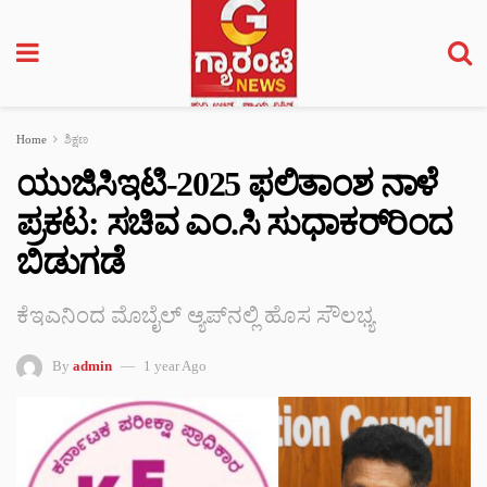
Home
ಶಿಕ್ಷಣ
ಯುಜಿಸಿಇಟಿ-2025 ಫಲಿತಾಂಶ ನಾಳೆ
ಪ್ರಕಟ: ಸಚಿವ ಎಂ.ಸಿ ಸುಧಾಕರ್‌ರಿಂದ
ಬಿಡುಗಡೆ
ಕೆಇಎನಿಂದ ಮೊಬೈಲ್ ಆ್ಯಪ್‌ನಲ್ಲಿ ಹೊಸ ಸೌಲಭ್ಯ
By
admin
1 year Ago