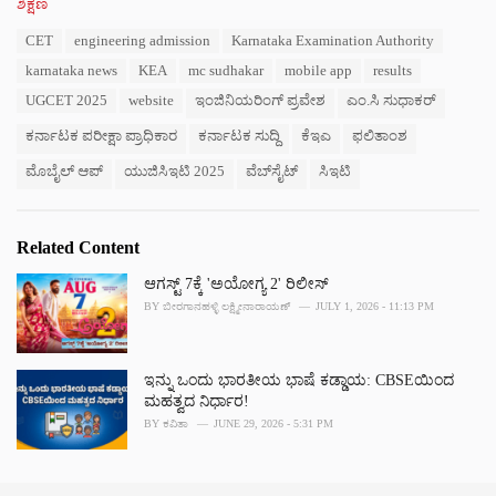
C
ಶಿಕ್ಷಣ
a
T
CET
engineering admission
Karnataka Examination Authority
t
a
e
karnataka news
KEA
mc sudhakar
mobile app
results
g
g
s
UGCET 2025
website
ಇಂಜಿನಿಯರಿಂಗ್ ಪ್ರವೇಶ
ಎಂ.ಸಿ ಸುಧಾಕರ್
o
:
r
ಕರ್ನಾಟಕ ಪರೀಕ್ಷಾ ಪ್ರಾಧಿಕಾರ
ಕರ್ನಾಟಕ ಸುದ್ದಿ
ಕೆಇಎ
ಫಲಿತಾಂಶ
i
e
ಮೊಬೈಲ್ ಆಪ್
ಯುಜಿಸಿಇಟಿ 2025
ವೆಬ್‌ಸೈಟ್
ಸಿಇಟಿ
s
:
Related Content
ಆಗಸ್ಟ್ 7ಕ್ಕೆ 'ಅಯೋಗ್ಯ 2' ರಿಲೀಸ್
BY
ಬೀರಗಾನಹಳ್ಳಿ ಲಕ್ಷ್ಮೀನಾರಾಯಣ್
JULY 1, 2026 - 11:13 PM
ಇನ್ನು ಒಂದು ಭಾರತೀಯ ಭಾಷೆ ಕಡ್ಡಾಯ: CBSEಯಿಂದ
ಮಹತ್ವದ ನಿರ್ಧಾರ!
BY
ಕವಿತಾ
JUNE 29, 2026 - 5:31 PM