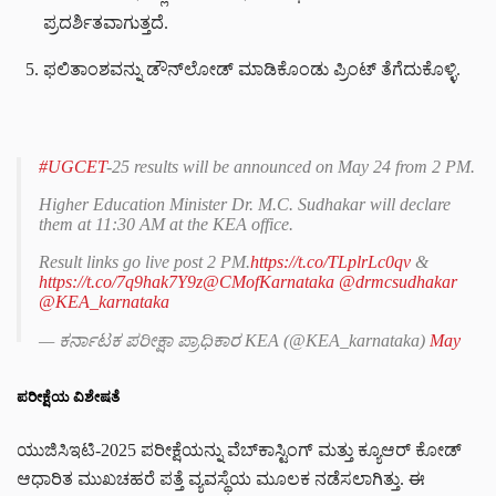
ಪ್ರದರ್ಶಿತವಾಗುತ್ತದೆ.
ಫಲಿತಾಂಶವನ್ನು ಡೌನ್‌ಲೋಡ್ ಮಾಡಿಕೊಂಡು ಪ್ರಿಂಟ್ ತೆಗೆದುಕೊಳ್ಳಿ.
#UGCET
-25 results will be announced on May 24 from 2 PM.
Higher Education Minister Dr. M.C. Sudhakar will declare
them at 11:30 AM at the KEA office.
Result links go live post 2 PM.
https://t.co/TLplrLc0qv
&
https://t.co/7q9hak7Y9z
@CMofKarnataka
@drmcsudhakar
@KEA_karnataka
— ಕರ್ನಾಟಕ ಪರೀಕ್ಷಾ ಪ್ರಾಧಿಕಾರ KEA (@KEA_karnataka)
May
23, 2025
ಪರೀಕ್ಷೆಯ ವಿಶೇಷತೆ
ಯುಜಿಸಿಇಟಿ-2025 ಪರೀಕ್ಷೆಯನ್ನು ವೆಬ್‌ಕಾಸ್ಟಿಂಗ್ ಮತ್ತು ಕ್ಯೂಆರ್ ಕೋಡ್‌
ಆಧಾರಿತ ಮುಖಚಹರೆ ಪತ್ತೆ ವ್ಯವಸ್ಥೆಯ ಮೂಲಕ ನಡೆಸಲಾಗಿತ್ತು. ಈ