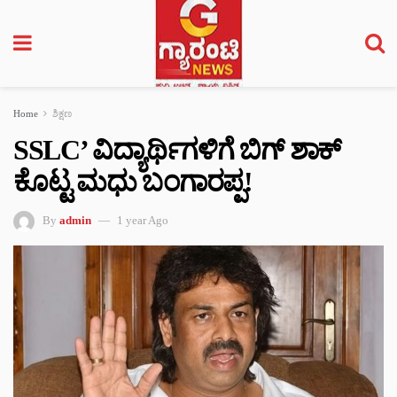
Home
ಶಿಕ್ಷಣ
SSLC’ ವಿದ್ಯಾರ್ಥಿಗಳಿಗೆ ಬಿಗ್ ಶಾಕ್‌
ಕೊಟ್ಟ ಮಧು ಬಂಗಾರಪ್ಪ!
By
admin
1 year Ago