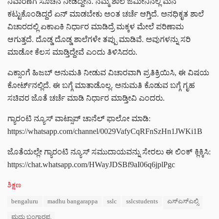
ನಿವಾರಣೆಗೆ ಸೂಚನೆ ನೀಡಿದ್ದೇನೆ. ನಮ್ಮ ಶಾಲೆ ಜಮೀನಿನಲ್ಲಿ ಮನೆ
ಕಟ್ಟುಕೊಂಡಿದ್ದರೆ ಏನ್ ಮಾಡಬೇಕು ಅಂತ ಚರ್ಚೆ ಆಗ್ತಿದೆ. ಅನಧಿಕೃತ ಶಾಲೆ
ವಿಚಾರದಲ್ಲಿ ಏಕಾಏಕಿ ನಿರ್ಧಾರ ಮಾಡಿದ್ರೆ ಮಕ್ಕಳ ಮೇಲೆ ಪರಿಣಾಮ
ಆಗುತ್ತದೆ. ದೊಡ್ಡ ದೊಡ್ಡ ಶಾಲೆಗಳೇ ತಪ್ಪು ಮಾಡಿವೆ. ಅವುಗಳನ್ನು ಸರಿ
ಮಾಡೋ ಕೆಲಸ ಮಾಡ್ತಿದ್ದೇವೆ ಎಂದು ತಿಳಿಸಿದರು.
ಎಕ್ಸಾಂಗೆ ಹಿಜಬ್ ಅನುಮತಿ ನೀಡುವ ವಿಚಾರವಾಗಿ ಪ್ರತಿಕ್ರಿಯಿಸಿ, ಈ ವಿಷಯ
ಕೋರ್ಟ್‌ನಲ್ಲಿದೆ. ಈ ಬಗ್ಗೆ ಮಾತಾಡೊಲ್ಲ. ಅನುಮತಿ ಕೊಡುವ ಬಗ್ಗೆ ಗೃಹ
ಸಚಿವರ ಜೊತೆ ಚರ್ಚೆ ಮಾಡಿ ನಿರ್ಧಾರ ಮಾಡ್ತೀವಿ ಎಂದರು.
ಗ್ಯಾರಂಟಿ ನ್ಯೂಸ್ ವಾಟ್ಸಾಪ್ ಚಾನೆಲ್ ಫಾಲೋ ಮಾಡಿ:
https://whatsapp.com/channel/0029VafyCqRFnSzHn1JWKi1B
ಜೊತೆಯಲ್ಲೇ ಗ್ಯಾರಂಟಿ ನ್ಯೂಸ್ ಸಮುದಾಯವನ್ನು ಸೇರಲು ಈ ಲಿಂಕ್ ಕ್ಲಿಕ್ಕಿಸಿ:
https://chat.whatsapp.com/HWayJDSBf9aI06q6jplPgc
C
ಶಿಕ್ಷಣ
a
T
bengaluru
madhu bangarappa
sslc
sslcstudents
ಎಸ್ಎಸ್ಎಲ್ಸಿ
t
a
e
ಮಧು ಬಂಗಾರಪ್ಪ
g