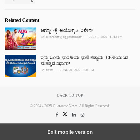
g
s
o
:
r
i
Related Content
e
s
ಆಗಸ್ಟ್ 7ಕ್ಕೆ 'ಅಯೋಗ್ಯ 2' ರಿಲೀಸ್
:
BY
ಬೀರಗಾನಹಳ್ಳಿ ಲಕ್ಷ್ಮೀನಾರಾಯಣ್
JULY 1, 2026 - 11:13 PM
ಇನ್ನು ಒಂದು ಭಾರತೀಯ ಭಾಷೆ ಕಡ್ಡಾಯ: CBSEಯಿಂದ
ಮಹತ್ವದ ನಿರ್ಧಾರ!
BY
ಕವಿತಾ
JUNE 29, 2026 - 5:31 PM
BACK TO TOP
© 2024 - 2025 Guarantee News. All Rights Reserved.
Exit mobile version