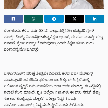
ಬೆಂಗಳೂರು: ಕಳೆದ ವರ್ಷ SSLC ಎಕ್ಸಾಂನಲ್ಲಿ 10% ಹೆಚ್ಚುವರಿ ಗ್ರೇಸ್
ಮಾರ್ಕ್ಸ್ ಕೊಟ್ಟು ವಿವಾದಕ್ಕೀಡಾಗಿದ್ದ ಶಿಕ್ಷಣ ಇಲಾಖೆ, ಈ ವರ್ಷ ಮಾರ್ಕ್ಸ್ ರದ್ದು
ಮಾಡಿದೆ. ಗ್ರೇಸ್ ಮಾರ್ಕ್ಸ್ ಕೊಡುವುದಿಲ್ಲ ಎಂದು ಶಿಕ್ಷಣ ಸಚಿವ ಮಧು
ಬಂಗಾರಪ್ಪ ಘೋಷಿಸಿದ್ದಾರೆ.
ಎಸ್‌ಎಸ್‌ಎಲ್‌ಸಿ ಪರೀಕ್ಷೆ ಶೀಘ್ರವೇ ಬರಲಿದೆ. ಕಳೆದ ವರ್ಷ ವೆಬ್‌ಕಾಸ್ಟ್
ಮಾಡುವುದರಿಂದ ಕಡಿಮೆ ಫಲಿತಾಂಶ ಬಂದಿತ್ತು. ಈ ಹಿನ್ನೆಲೆಯಲ್ಲಿ
ಫಲಿತಾಂಶ ವೃದ್ಧಿಗೆ ಏನು ಮಾಡಬೇಕು ಅಂತ ಚರ್ಚೆ ಮಾಡಿದ್ವಿ. ಈ ನಿಟ್ಟಿನಲ್ಲಿ
ಇಲಾಖೆ ಕೆಲಸ ಮಾಡಿದೆ. ಪ್ರತಿ ಜಿಲ್ಲೆಯ ಸಿಇಒಗಳು ಈ ಬಾರಿ ನಮಗೆ ಹೆಚ್ಚು
ಸಹಕಾರ ಕೊಟ್ಟಿದ್ದಾರೆ. ಮಕ್ಕಳಿಗೆ ಪರೀಕ್ಷಾ ಸಿದ್ಧತೆಗೆ ನಾವು
ಮಾರ್ಗೋಪಾಯಗಳನ್ನ ಸಿದ್ಧ ಮಾಡಿದ್ದೇವೆ ಎಂದು ತಿಳಿಸಿದರು.