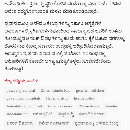
ಜನೌಷಧಿ ಕೇಂದ್ರಗಳನ್ನು ಸ್ಥಗಿತಗೊಳಿಸುವಂತೆ ರಾಜ್ಯ ಸರ್ಕಾರ ಹೊರಡಿಸಿದ
ಆದೇಶ ರದ್ದುಗೊಳಿಸುವಂತೆ ಮನವಿ ಮಾಡಿಕೊಂಡಿರುತ್ತಾರೆ.
ಪ್ರಧಾನ ಮಂತ್ರಿ ಜನೌಷಧಿ ಕೇಂದ್ರಗಳನ್ನು ಸರ್ಕಾರಿ ಆಸ್ಪತ್ರೆಗಳ
ಆವರಣಗಳಲ್ಲಿ ಸ್ಥಗಿತಗೊಳಿಸುವುದರಿಂದ ಸಾಮಾನ್ಯ ಬಡ ಜನರಿಗೆ ಉತ್ತಮ
ಗುಣಮಟ್ಟದ ಜನರಿಕ್ ಔಷಧಿಗಳನ್ನು ಕಡಿಮೆ ಹಾಗೂ ಕೈಗೆಟುಕುವ ದರಗಳಲ್ಲಿ
ದೊರಕಿಸುವ ಕೇಂದ್ರ ಸರ್ಕಾರದ ಉದ್ದೇಶಕ್ಕೆ ಅಡ್ಡಿಪಡಿಸಿದಂತಾಗುತ್ತದೆ.
ಆದುದ್ದರಿಂದ, ಸದರಿ ವಿಷಯದ ಬಗ್ಗೆ ಪರಿಶೀಲಿಸಿ ಸಂಬಂಧಪಟ್ಟ
ಅಧಿಕಾರಿಗಳಿಗೆ ಕೂಡಲೇ ಅಗತ್ಯ ಕ್ರಮಕೈಗೊಳ್ಳಲು ಸೂಚಿಸಬೇಕೆಂದು
ಕೋರಿದ್ದಾರೆ.
C
ಜಿಲ್ಲಾ ಸುದ್ದಿಗಳು
,
ಹಾವೇರಿ
a
T
basavaraj bommai
Dinesh Gundu Rao
generic medicines
t
a
e
government hospitals
Haveri district
health policy
g
g
s
Karnataka government
karnataka news
PM Jan Aushadhi Kendra
o
:
r
siddaramaiah
ಆರೋಗ್ಯ ನೀತಿ
ಕನ್ನಡ ಸುದ್ದಿ
ಕರ್ನಾಟಕ ಸರ್ಕಾರ
i
e
ಜನರಿಕ್ ಔಷಧಿಗಳು
ದಿನೇಶ್ ಗುಂಡೂರಾವ್
ಪ್ರಧಾನ ಮಂತ್ರಿ ಜನೌಷಧಿ ಕೇಂದ್ರ
s