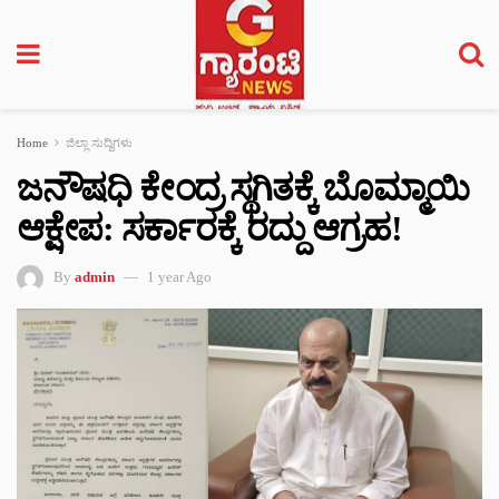
Home
ಜಿಲ್ಲಾ ಸುದ್ದಿಗಳು
ಜನೌಷಧಿ ಕೇಂದ್ರ ಸ್ಥಗಿತಕ್ಕೆ ಬೊಮ್ಮಾಯಿ
ಆಕ್ಷೇಪ: ಸರ್ಕಾರಕ್ಕೆ ರದ್ದು ಆಗ್ರಹ!
By
admin
1 year Ago