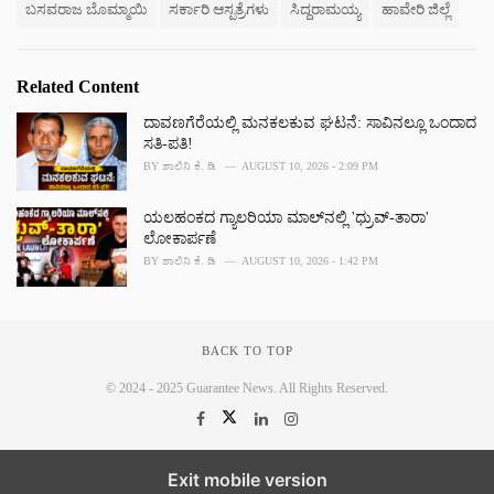
ಬಸವರಾಜ ಬೊಮ್ಮಾಯಿ
ಸರ್ಕಾರಿ ಆಸ್ಪತ್ರೆಗಳು
ಸಿದ್ದರಾಮಯ್ಯ
ಹಾವೇರಿ ಜಿಲ್ಲೆ
:
Related Content
ದಾವಣಗೆರೆಯಲ್ಲಿ ಮನಕಲಕುವ ಘಟನೆ: ಸಾವಿನಲ್ಲೂ ಒಂದಾದ
ಸತಿ-ಪತಿ!
BY
ಶಾಲಿನಿ ಕೆ. ಡಿ
AUGUST 10, 2026 - 2:09 PM
ಯಲಹಂಕದ ಗ್ಯಾಲರಿಯಾ ಮಾಲ್‌ನಲ್ಲಿ 'ಧ್ರುವ್-ತಾರಾ'
ಲೋಕಾರ್ಪಣೆ
BY
ಶಾಲಿನಿ ಕೆ. ಡಿ
AUGUST 10, 2026 - 1:42 PM
BACK TO TOP
© 2024 - 2025 Guarantee News. All Rights Reserved.
Exit mobile version