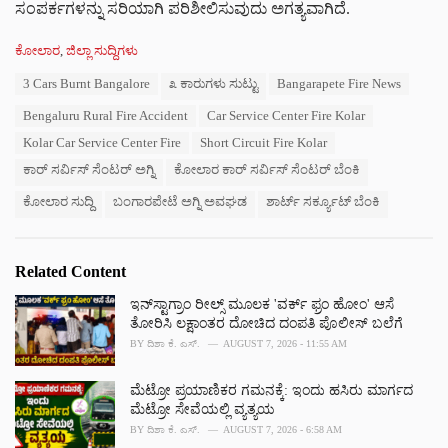
ಸಂಪರ್ಕಗಳನ್ನು ಸರಿಯಾಗಿ ಪರಿಶೀಲಿಸುವುದು ಅಗತ್ಯವಾಗಿದೆ.
C
ಕೋಲಾರ
,
ಜಿಲ್ಲಾ ಸುದ್ದಿಗಳು
a
T
3 Cars Burnt Bangalore
೩ ಕಾರುಗಳು ಸುಟ್ಟು
Bangarapete Fire News
t
a
e
Bengaluru Rural Fire Accident
Car Service Center Fire Kolar
g
g
s
o
Kolar Car Service Center Fire
Short Circuit Fire Kolar
:
r
ಕಾರ್ ಸರ್ವಿಸ್ ಸೆಂಟರ್ ಅಗ್ನಿ
ಕೋಲಾರ ಕಾರ್ ಸರ್ವಿಸ್ ಸೆಂಟರ್ ಬೆಂಕಿ
i
e
ಕೋಲಾರ ಸುದ್ದಿ
ಬಂಗಾರಪೇಟೆ ಅಗ್ನಿ ಅವಘಡ
ಶಾರ್ಟ್ ಸರ್ಕ್ಯೂಟ್ ಬೆಂಕಿ
s
:
Related Content
ಇನ್‌ಸ್ಟಾಗ್ರಾಂ ರೀಲ್ಸ್‌ ಮೂಲಕ 'ವರ್ಕ್ ಫ್ರಂ ಹೋಂ' ಆಸೆ
ತೋರಿಸಿ ಲಕ್ಷಾಂತರ ದೋಚಿದ ದಂಪತಿ ಪೊಲೀಸ್ ಬಲೆಗೆ
BY
ದಿಶಾ ಕೆ. ಎಸ್.
AUGUST 7, 2026 - 11:55 AM
ಮೆಟ್ರೋ ಪ್ರಯಾಣಿಕರ ಗಮನಕ್ಕೆ: ಇಂದು ಹಸಿರು ಮಾರ್ಗದ
ಮೆಟ್ರೋ ಸೇವೆಯಲ್ಲಿ ವ್ಯತ್ಯಯ
BY
ದಿಶಾ ಕೆ. ಎಸ್.
AUGUST 7, 2026 - 6:58 AM