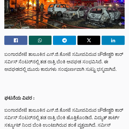
ಬಂಗಾರಪೇಟೆ ತಾಲೂಕಿನ ಎಸ್.ಜಿ.ಕೋಟೆ ಸಮೀಪವಿರುವ ಚೌಡೇಶ್ವರಿ ಕಾರ್
ಸರ್ವಿಸ್ ಸೆಂಟರ್‌‌ನಲ್ಲಿ ತಡ ರಾತ್ರಿ ಬೆಂಕಿ ಅವಘಡ ಸಂಭವಿಸಿದೆ. ಈ
ಅವಘಡದಲ್ಲಿ ಮೂರು ಕಾರುಗಳು ಸಂಪೂರ್ಣವಾಗಿ ಸುಟ್ಟು ಭಸ್ಮವಾಗಿವೆ.
ಘಟನೆಯ ವಿವರ :
ಬಂಗಾರಪೇಟೆ ತಾಲೂಕಿನ ಎಸ್.ಜಿ.ಕೋಟೆ ಸಮೀಪವಿರುವ ಚೌಡೇಶ್ವರಿ ಕಾರ್
ಸರ್ವಿಸ್ ಸೆಂಟರ್‌‌ನಲ್ಲಿ ತಡ ರಾತ್ರಿ ಬೆಂಕಿ ಹೊತ್ತಿಕೊಂಡಿದೆ. ವಿದ್ಯುತ್ ಶಾರ್ಟ್
ಸರ್ಕ್ಯೂಟ್ ನಿಂದ ಬೆಂಕಿ ಉಂಟಾಗಿರುವ ಶಂಕೆ ವ್ಯಕ್ತವಾಗಿದೆ. ಸರ್ವಿಸ್