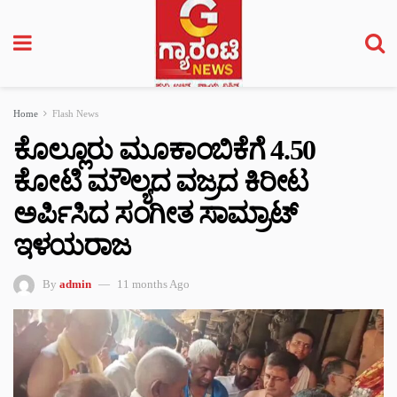
Home
Flash News
ಕೊಲ್ಲೂರು ಮೂಕಾಂಬಿಕೆಗೆ 4.50
ಕೋಟಿ ಮೌಲ್ಯದ ವಜ್ರದ ಕಿರೀಟ
ಅರ್ಪಿಸಿದ ಸಂಗೀತ ಸಾಮ್ರಾಟ್
ಇಳಯರಾಜ
By
admin
11 months Ago