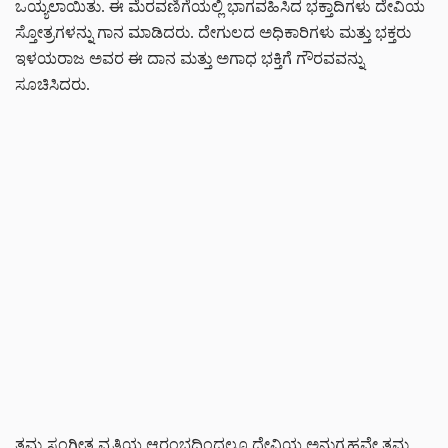
ಒಯ್ಯಲಾಯಿತು. ಈ ಮೆರವಣಿಗೆಯಲ್ಲಿ ಭಾಗವಹಿಸಿದ ಭಕ್ತಾದಿಗಳು ದೇವಿಯ
ಸ್ತೋತ್ರಗಳನ್ನು ಗಾನ ಮಾಡಿದರು. ದೇಗುಲದ ಅಧಿಕಾರಿಗಳು ಮತ್ತು ಭಕ್ತರು
ಇಳಯರಾಜ ಅವರ ಈ ದಾನ ಮತ್ತು ಅಗಾಧ ಭಕ್ತಿಗೆ ಗೌರವವನ್ನು
ಸೂಚಿಸಿದರು.
ತಮ್ಮ ಸಂಗೀತ ವೃತ್ತಿಯ ಆರಂಭದಿಂದಲೂ ದೇವಿಯ ಅನುಗ್ರಹವೇ ತಮ್ಮ