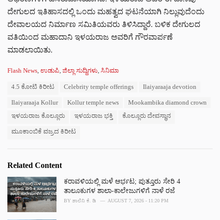
ದೇಗುಲದ ಇತಿಹಾಸದಲ್ಲಿ ಒಂದು ಮಹತ್ವದ ಘಟನೆಯಾಗಿ ನಿಲ್ಲುವುದೆಂದು
ದೇವಾಲಯದ ನಿರ್ಮಾಣ ಸಮಿತಿಯವರು ತಿಳಿಸಿದ್ದಾರೆ. ಬಳಿಕ ದೇಗುಲದ
ವತಿಯಿಂದ ಮಹಾದಾನಿ ಇಳಯರಾಜ ಅವರಿಗೆ ಗೌರವಾರ್ಪಣೆ
ಮಾಡಲಾಯಿತು.
C
Flash News
,
ಉಡುಪಿ
,
ಜಿಲ್ಲಾ ಸುದ್ದಿಗಳು
,
ಸಿನಿಮಾ
a
T
4.5 ಕೋಟಿ ಕಿರೀಟ
Celebrity temple offerings
Ilaiyaraaja devotion
t
a
e
Ilaiyaraaja Kollur
Kollur temple news
Mookambika diamond crown
g
g
s
o
ಇಳಯರಾಜ ಕೊಲ್ಲೂರು
ಇಳಯರಾಜ ಭಕ್ತಿ
ಕೊಲ್ಲೂರು ದೇವಸ್ಥಾನ
:
r
ಮೂಕಾಂಬಿಕೆ ವಜ್ರದ ಕಿರೀಟ
i
e
s
:
Related Content
ಕರಾವಳಿಯಲ್ಲಿ ಮಳೆ ಆರ್ಭಟ; ಪುತ್ತೂರು ಸೇರಿ 4
ತಾಲೂಕುಗಳ ಶಾಲಾ-ಕಾಲೇಜುಗಳಿಗೆ ನಾಳೆ ರಜೆ
BY
ಶಾಲಿನಿ ಕೆ. ಡಿ
AUGUST 7, 2026 - 11:20 PM