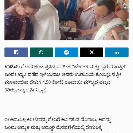
ಉಡುಪಿ:
ದೇಶದ ಕಂಡ ಪ್ರಸಿದ್ಧ ಸಂಗೀತ ನಿರ್ದೇಶಕ ಮತ್ತು ‘ಸ್ವರ ಮಾಂತ್ರಿಕ’
ಎಂದೇ ಖ್ಯಾತಿ ಪಡೆದ ಇಳಯರಾಜ
ಅವರು ಉಡುಪಿಯ ಕೊಲ್ಲೂರಿನ ಶ್ರೀ
ಮೂಕಾಂಬಿಕಾ ದೇವಿಗೆ
4.50 ಕೋಟಿ ರೂಪಾಯಿ ಮೌಲ್ಯದ ವಜ್ರದ
ಕಿರೀಟವನ್ನು ಅರ್ಪಿಸಿದ್ದಾರೆ.
ಈ ಅಮೂಲ್ಯ ಕಿರೀಟವನ್ನು ದೇವಿಗೆ ಅರ್ಪಿಸುವ ಮೊದಲು, ಅದನ್ನು
ಒಂದು ಅದ್ಭುತ ಮತ್ತು ಅದ್ದೂರಿ ಮೆರವಣಿಗೆಯಲ್ಲಿ
ದೇಗುಲಕ್ಕೆ