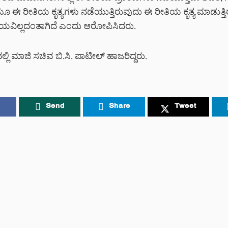
ಯೂ ಈ ರೀತಿಯ ಕೃತ್ಯಗಳು ನಡೆಯುತ್ತಿರುವುದು ಈ ರೀತಿಯ ಕೃತ್ಯ ಮಾಡುತ್ತ
ವಿಲ್ಲದಂತಾಗಿದೆ ಎಂದು ಆರೋಪಿಸಿದರು.
ಲಿ ಮಾಜಿ ಸಚಿವ ಬಿ.ಸಿ. ಪಾಟೀಲ್‌ ಹಾಜರಿದ್ದರು.
Send
Share
Tweet