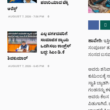
ಪರಾರಿಯಾದ ಟೆಕ್ಕಿ
ಅರೆಸ್ಟ್‌
AUGUST 7, 2026 - 7:56 PM
0
ಎಲ್ಲ ವರ್ಗದವರಿಗೆ
ಸಾಮಾಜಿಕ ನ್ಯಾಯ
ಹಾವೇರಿ:
ಇತ್ತ
ಒದಗಿಸಲು ಕಾಂಗ್ರೆಸ್
ಸಂಪೂರ್ಣ ತನ
ಬದ್ಧ: ಸಿಎಂ ಡಿ.ಕೆ
ಸಂಸದ ಬಸವರಾ
ಶಿವಕುಮಾರ್
AUGUST 7, 2026 - 6:45 PM
0
ಅವರು ಶನಿವಾರ
ಕುಟುಂಬಕ್ಕೆ
ಸ್ವಾತಿ ಬ್ಯಾ
ಗಂಡನನ್ನು ಕಳೆದ
ಅವರು ಕೆಲಸ ಮಾ
ಪಿಡುಗಾಗಿದೆ. 