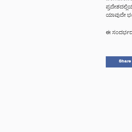
ಪ್ರದೇಶದಲ್ಲಿ
ಯಾವುದೇ ಭಯ
ಈ ಸಂದರ್ಭದಲ್
Share