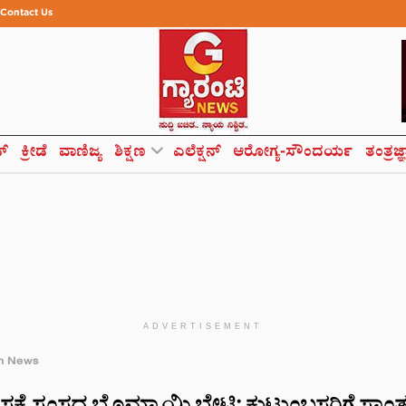
Contact Us
ಸ್
ಕ್ರೀಡೆ
ವಾಣಿಜ್ಯ
ಶಿಕ್ಷಣ
ಎಲೆಕ್ಷನ್
ಆರೋಗ್ಯ-ಸೌಂದರ್ಯ
ತಂತ್ರಜ್
ADVERTISEMENT
h News