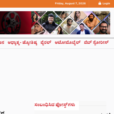
Friday, August 7, 2026
Login
ಞಾನ
ಆಧ್ಯಾತ್ಮ- ಜ್ಯೋತಿಷ್ಯ
ವೈರಲ್
ಆಟೋಮೊಬೈಲ್
ವೆಬ್ ಸ್ಟೋರೀಸ್
ಸಂಬಂಧಿಸಿದ ಪೋಸ್ಟ್‌ಗಳು