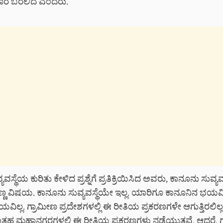
ಹೊರ ಬರಲಿದೆ ಎಂದರು.
ಸ್ಥೆಯ ಕುರಿತು ಕೇಳಿದ ಪ್ರಶ್ನೆಗೆ ಪ್ರತಿಕ್ರಿಯಿಸಿದ ಅವರು, ಕಾನೂನು ಸುವ್ಯವಸ್
ಣ್ಣ ವಿಷಯ. ಕಾನೂನು ಸುವ್ಯವಸ್ಥೆಯೇ ಇಲ್ಲ. ಯಾರಿಗೂ ಕಾನೂನಿನ ಭಯವಿಲ
ಲ್ಲ. ಗ್ರಾಮೀಣ ಪ್ರದೇಶಗಳಲ್ಲಿ ಈ ರೀತಿಯ ಪ್ರಕರಣಗಳೇ ಆಗುತ್ತಿರಲಿಲ್ಲ
ತಹ ಮಹಾನಗರಗಳಲ್ಲಿ ಈ ರೀತಿಯ ಪ್ರಕರಣಗಳು ನಡೆಯುತ್ತವೆ. ಆದರೆ, 