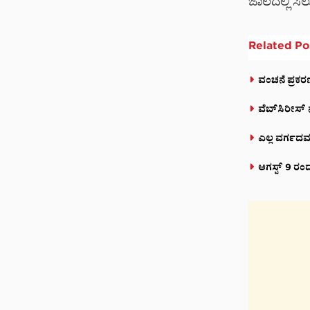
ಜಾಲದಲ್ಲಿ ಸಿ
Related
Po
ವಂಚನೆ ಪ್ರಕರ
ವೆಬ್‌ಸಿರೀಸ್‌
ಎಲ್ಲ ವರ್ಗದವ
ಆಗಸ್ಟ್ 9 ರಂ