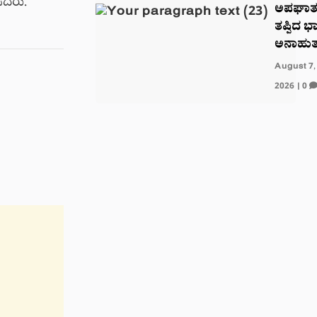
ಿದರು.
ಅಪಘಾತ
ತಪ್ಪಿದ ಭ
ಅನಾಹು
August 7,
2026
|
0