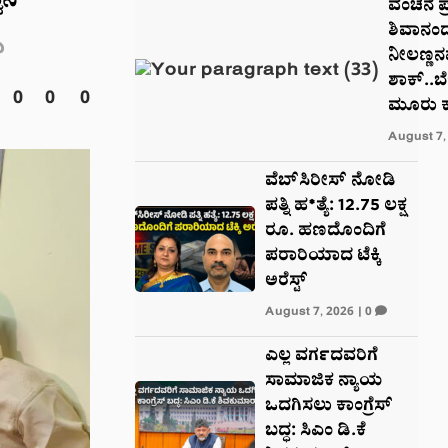
ವನ
ವಂಚನೆ ಪ
ಶಿವಾನಂ
ಿ
ನೀಲಣ್ಣನವ
ಶಾಕ್..ಬ
0
0
0
ಮೂರು ಕ
August 7,
ವೆಬ್‌ಸಿರೀಸ್‌ ನೋಡಿ
ಪತ್ನಿ ಹ*ತ್ಯೆ: 12.75 ಲಕ್ಷ
ರೂ. ಹಣದೊಂದಿಗೆ
ಪರಾರಿಯಾದ ಟೆಕ್ಕಿ
ಅರೆಸ್ಟ್‌
August 7, 2026
|
0
ಎಲ್ಲ ವರ್ಗದವರಿಗೆ
ಸಾಮಾಜಿಕ ನ್ಯಾಯ
ಒದಗಿಸಲು ಕಾಂಗ್ರೆಸ್
ಬದ್ಧ: ಸಿಎಂ ಡಿ.ಕೆ