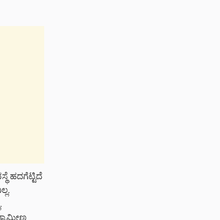
ಥೆ ಹದಗೆಟ್ಟಿದೆ
್ಲ.
.
ಗ್ರಾಮೀಣ