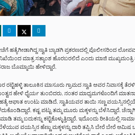
ೀಚೆಗೆ ಹತ್ಯೆಗೀಡಾಗಿದ್ದ ಸ್ವಾತಿ ಬ್ಯಾಡಗಿ ಪ್ರಕರಣದಲ್ಲಿ ಪೊಲೀಸರಿಂದ ಲೋಪವಾ
ಿಖೆಯಿಂದ ಮಾತ್ರ ಸತ್ಯಾಂಶ ಹೊರಬರಲಿದೆ ಎಂದು ಮಾಜಿ ಮುಖ್ಯಮಂತ್ರಿ
ಜ ಬೊಮ್ಮಾಯಿ ಹೇಳಿದ್ದಾರೆ.
 ರಟ್ಟಿಹಳ್ಳಿ ತಾಲೂಕಿನ ಮಾಸೂರು ಗ್ರಾಮದ ಸ್ವಾತಿ ಅವರ ನಿವಾಸಕ್ಕೆ ತೆರ
 ಸಾಂತ್ವನ ಹೇಳಿ ಧೈರ್ಯ ತುಂಬಿದರು. ನಂತರ ಮಾಧ್ಯಮಗಳೊಂದಿಗೆ ಮಾತನ
ಡಗಿ ಹತ್ಯೆ ಆಘಾತ ಉಂಟು ಮಾಡಿದೆ. ಸ್ವಾತಿಯವರ ತಾಯಿ ಸಣ್ಣ ವಯಸ್ಸಿನಲ್ಲಿಯ
ುಕೊಂಡಿದ್ದಾರೆ. ಕಷ್ಟ ಪಟ್ಟು ತಮ್ಮ ಮೂರು ಮಕ್ಕಳನ್ನು ಬೆಳೆಸಿದ್ದಾರೆ. ಚೆನ್ನಾಗಿ 
ಡಿ ತಮ್ಮ ಬದುಕನ್ನು ಕಟ್ಟಿಕೊಳ್ಳುತ್ತಿದ್ದಾರೆ. ಇದೊಂದು ರೀತಿಯಲ್ಲಿ ಸಾಮಾ
ಬೆಳೆಯುವ ವಯಸ್ಸಿನ ಹೆಣ್ಣು ಮಕ್ಕಳನ್ನು ದಾರಿ ತಪ್ಪಿಸಿ ಬೇರೆ ಬೇರೆ ಆಮಿಷ ಒ