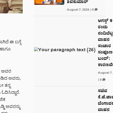
ಶಿವಕುಮಾರ್
August 7, 2026
|
0
ಆಗಸ್ಟ್ 9
ರಂದು
ನಂದಿಬೆಟ್ಟಕ್
ವಾಹನ
ಗಿದೆ ಈ ಬಗ್ಗೆ
ಸಂಚಾರ
 ಹಾಗೂ
ಸಂಪೂರ್
ಬಂದ್:
ಕಾರಣವ
ಳಿ ಅವರ
August 7,
ಾಡಿದ ಅವರು,
|
0
ೇ ತನ್ನ
ಸಚಿವ
ಓದಿಸಿದ್ದಾರೆ.
ಕೆ.ಜೆ.ಜಾ
ಜಿಕ
ಬೆಂಗಾವ
ಡ್ಡಿ ಅವರನ್ನು
ವಾಹನ