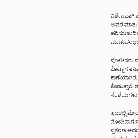
ವಿಶೇಷವಾಗಿ ಹ
ಅವರ ಮಾತುಕತೆ
ಹರಿಸಬಹುದಿತ್
ಮಾಡುವಂಥದ್ದು
ಪೊಲೀಸರು ಮೂ
ಕೊಟ್ಟಾಗ ತನ
ಕಾಣೆಯಾಗಿರುವ
ಕೊಡುತ್ತಾರೆ. 
ಸಂಶಯಗಳು ಹುಟ
ಇದರಲ್ಲಿ ಮೇಲ
ನೋಡಿದಾಗ ಸಂ
ಪ್ರಕರಣ ಅದರ