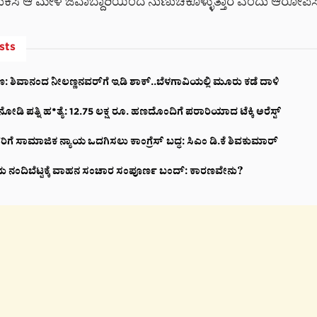
ಲುಕಿಸಿ ಆ ಮೇಳೆ ಜವಾಬ್ದಾರಿಯಿಂದ ನುಣುಚಿಕೊಳ್ಳುತ್ತಾರೆ ಎಂದು ಆರೋಪಿಸ
sts
ಣ: ಶಿವಾನಂದ ನೀಲಣ್ಣನವರ್​​ಗೆ ಇಡಿ ಶಾಕ್..ಬೆಳಗಾವಿಯಲ್ಲಿ ಮೂರು ಕಡೆ ದಾಳಿ
 ನೋಡಿ ಪತ್ನಿ ಹ*ತ್ಯೆ: 12.75 ಲಕ್ಷ ರೂ. ಹಣದೊಂದಿಗೆ ಪರಾರಿಯಾದ ಟೆಕ್ಕಿ ಅರೆಸ್ಟ್‌
ರಿಗೆ ಸಾಮಾಜಿಕ ನ್ಯಾಯ ಒದಗಿಸಲು ಕಾಂಗ್ರೆಸ್ ಬದ್ಧ: ಸಿಎಂ ಡಿ.ಕೆ ಶಿವಕುಮಾರ್
ದು ನಂದಿಬೆಟ್ಟಕ್ಕೆ ವಾಹನ ಸಂಚಾರ ಸಂಪೂರ್ಣ ಬಂದ್: ಕಾರಣವೇನು?