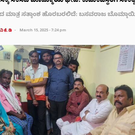
ವಾಸಕ್ಕೆ ಸಂಸದ ಬೊಮ್ಮಾಯಿ ಭೇಟಿ: ಕುಟುಂಬಸ್ಥರಿಗೆ ಸಾಂತ್
ದ ಮಾತ್ರ ಸತ್ಯಾಂಶ ಹೊರಬರಲಿದೆ: ಬಸವರಾಜ ಬೊಮ್ಮಾಯ
ಿ ಕೆ. ಡಿ
March 15, 2025 - 7:24 pm