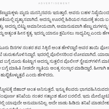
ADVERTISEMENT
ೆಣ್ಣುಮಕ್ಕಳು ಮೃದು ಮನಸ್ಸಿನವರು ಇರುತ್ತಾರೆ. ಅವರು ಬಹಳ ನಿಷ್ಠೆಯಿಂದ ಇ
ಯಲ್ಲಿ ವ್ಯತ್ಯಾಸವಾಗಿದೆ. ಅದನ್ನು ಊರಲ್ಲಿ ಹಿರಿಯರ ಗಮನಕ್ಕೆ ತಂದು ಬ
ತು. ಅದನ್ನು ಬಿಟ್ಟು ಅಮಾನೀಯವಾಗಿ, ಅಮಾನುಷವಾಗಿ ಹೆಣ್ಣು ಮಗಳನ್ನು
 ಅತ್ಯಂತ ಹೀನ ಕೃತ್ಯ. ಇದನ್ನು ಯಾರೂ ಕ್ಷಮಿಸಲು ಸಾಧ್ಯವಿಲ್ಲ ಎಂದು ಹೇ
ರು ದಿನಗಳ ನಂತರ ಶವ ಸಿಕ್ಕಿದೆ ಅಂತ ಹೇಳಿದ್ದಾರೆ ಅವರ ತಾಯಿ ಫೋ
ಿಖೆ ಚುರುಕುಗೊಳಿಸಿದ್ದಾರೆ. ಇದರಲ್ಲಿ ಪೊಲೀಸರಿಂದ ಲೋಪವಾಗಿದೆ. ಯಾ
 ಬಗ್ಗೆ ದೂರು ಕೊಟ್ಟಾಗ ಅದನ್ನು ಸುತ್ತಲಿನ ಪೊಲೀಸ್ ಸ್ಟೇಷನ್‌ಗಳಿಗೆ ಮಾಹ
ಆ ಬಗ್ಗೆ ಮಾಹಿತಿ ನೀಡದೇ ಸ್ವಾತಿಯ ಅಂತ್ಯ ಸಂಸ್ಕಾರ ಮಾಡಿದ್ದಾರೆ. ಹೀಗಾಗ
್ಟಿಕೊಳ್ಳುತ್ತವೆ ಎಂದು ಹೇಳಿದರು.
್ನೋಟಕ್ಕೆ ಜಿಹಾದ್‌ ಅಂತ ಅನಿಸುತ್ತದೆ. ಇನ್ನೂ ಕೆಲವರು ಭಾಗವಹಿಸಿರುವದನ್
ಪೂರ್ಣ ತನಿಖೆಯ ನಂತರ ಸತ್ಯಾಂಶ ಹೊರ ಬರಲಿದೆ. ಇದು ಮೇಲ್ನೋಟಕ್ಕ
ಲ್ಲಿ ಯಾವುದೇ ಅನುಮಾನವಿಲ್ಲ. ಅದೇ ಜಾಡು ಹಿಡಿದು ತನಿಖೆ ಮಾಡಬೇ