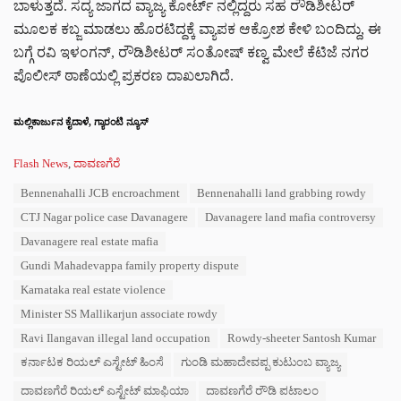
ಬಾಳುತ್ತದೆ. ಸದ್ಯ ಜಾಗದ ವ್ಯಾಜ್ಯ ಕೋರ್ಟ್ ನಲ್ಲಿದ್ದರು ಸಹ ರೌಡಿಶೀಟರ್
ಮೂಲಕ ಕಬ್ಜ ಮಾಡಲು ಹೊರಟಿದ್ದಕ್ಕೆ ವ್ಯಾಪಕ ಆಕ್ರೋಶ ಕೇಳಿ ಬಂದಿದ್ದು, ಈ
ಬಗ್ಗೆ ರವಿ ಇಳಂಗನ್, ರೌಡಿಶೀಟರ್ ಸಂತೋಷ್ ಕಣ್ವ ಮೇಲೆ ಕೆಟಿಜೆ ನಗರ
ಪೊಲೀಸ್ ಠಾಣೆಯಲ್ಲಿ ಪ್ರಕರಣ ದಾಖಲಾಗಿದೆ.
ಮಲ್ಲಿಕಾರ್ಜುನ ಕೈದಾಳೆ, ಗ್ಯಾರಂಟಿ ನ್ಯೂಸ್‌
C
Flash News
,
ದಾವಣಗೆರೆ
a
T
Bennenahalli JCB encroachment
Bennenahalli land grabbing rowdy
t
a
e
CTJ Nagar police case Davanagere
Davanagere land mafia controversy
g
g
s
Davanagere real estate mafia
o
:
r
Gundi Mahadevappa family property dispute
i
Karnataka real estate violence
e
s
Minister SS Mallikarjun associate rowdy
:
Ravi Ilangavan illegal land occupation
Rowdy-sheeter Santosh Kumar
ಕರ್ನಾಟಕ ರಿಯಲ್ ಎಸ್ಟೇಟ್ ಹಿಂಸೆ
ಗುಂಡಿ ಮಹಾದೇವಪ್ಪ ಕುಟುಂಬ ವ್ಯಾಜ್ಯ
ದಾವಣಗೆರೆ ರಿಯಲ್ ಎಸ್ಟೇಟ್ ಮಾಫಿಯಾ
ದಾವಣಗೆರೆ ರೌಡಿ ಪಟಾಲಂ