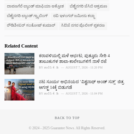
ದಾವಣಗೆರೆ ಲ್ಯಾಂಡ್ ಮಾಫಿಯಾ ಅಕ್ರೋಶ
ಬೆಣ್ಣೆನಗರಿ ಜೆಸಿಬಿ ಆಕ್ರಮಣ
ಬೆಣ್ಣೆನಗರಿ ಲ್ಯಾಂಡ್ ಗ್ರ್ಯಾಬಿಂಗ್
ರವಿ ಇಳಂಗನ್ ಜಮೀನು ಕಬ್ಜಾ
ರೌಡಿಶೀಟರ್ ಸಂತೋಷ್ ಕುಮಾರ್
ಸಿಟಿಜೆ ನಗರ ಪೊಲೀಸ್ ಪ್ರಕರಣ
Related Content
ಕರಾವಳಿಯಲ್ಲಿ ಮಳೆ ಆರ್ಭಟ; ಪುತ್ತೂರು ಸೇರಿ 4
ತಾಲೂಕುಗಳ ಶಾಲಾ-ಕಾಲೇಜುಗಳಿಗೆ ನಾಳೆ ರಜೆ
BY
ಶಾಲಿನಿ ಕೆ. ಡಿ
AUGUST 7, 2026 - 11:20 PM
ನಟ ಸೂರ್ಯ ಅಭಿನಯದ ‘ವಿಶ್ವನಾಥ್ ಅಂಡ್ ಸನ್ಸ್’ ಚಿತ್ರ
ಆಗಸ್ಟ್ 14ಕ್ಕೆ ಬಿಡುಗಡೆ
BY
ಶಾಲಿನಿ ಕೆ. ಡಿ
AUGUST 7, 2026 - 11:04 PM
BACK TO TOP
© 2024 - 2025 Guarantee News. All Rights Reserved.