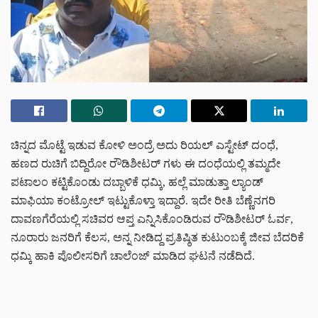
ಚಿನ್ನದ ಮೊಟ್ಟೆ ಇಡುವ ಕೋಳಿ ಅಂದ್ರೆ ಅದು ರಿಯಲ್ ಎಸ್ಟೇಟ್ ದಂಧೆ,
ಹಣದ ರುಚಿಗೆ ಬಿದ್ದಿರೋ ರೌಡಿಶೀಟರ್ ಗಳು ಈ ದಂಧೆಯಲ್ಲಿ ತಮ್ಮದೇ
ಪಟಾಲಂ ಕಟ್ಟಿಕೊಂಡು ದಬ್ಬಾಳಿಕೆ ಧಮ್ಕಿ, ಹಲ್ಲೆ ಮಾಡುತ್ತಾ ಲ್ಯಾಂಡ್
ಮಾಫಿಯಾ ಕಂಟ್ರೋಲ್ ಇಟ್ಟುಕೊಳ್ತಾ ಇದ್ದಾರೆ. ಇದೇ ರೀತಿ ಬೆಣ್ಣೆನಗರಿ
ದಾವಣಗೆರೆಯಲ್ಲಿ ಸಚಿವರ ಆಪ್ತ ಎನ್ನಿಸಿಕೊಂಡಿರುವ ರೌಡಿಶೀಟರ್ ಓರ್ವ,
ನೂರಾರು ಜನರಿಗೆ ಕೆಲಸ, ಅನ್ನ ನೀಡಿದ್ದ ಪ್ರತಿಷ್ಠಿತ ಕುಟುಂಬಕ್ಕೆ ಜೀವ ಬೆದರಿಕೆ
ಧಮ್ಕಿ ಹಾಕಿ ಪೊಲೀಸರಿಗೆ ಚಾಲೆಂಜ್ ಮಾಡಿದ ಘಟನೆ ನಡೆದಿದೆ.