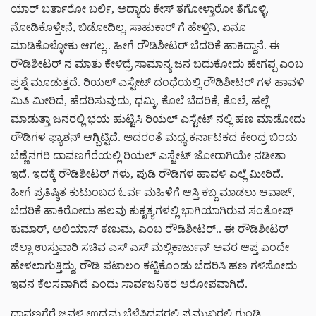
ಯಾರ್ ಬರ್ತಾರೋ ಬರ್ಲಿ, ಅದ್ಯಾರು ಕೇಸ್ ತಗೋಳ್ತಾರೋ ತೆಗೊಳ್ಳಿ,
ನೋಡಿಕೊಳ್ತೇನೆ, ಬಿಡೋದಿಲ್ಲ, ಸಾಹುಕಾರ್ ಗೆ ಹೇಳ್ತಿನಿ, ಏನೂ
ಮಾಡಿಕೊಳ್ಳೋಕು ಆಗಲ್ಲ.. ಹೀಗೆ ರೌಡಿಶೀಟರ್ ಬೆದರಿಕೆ ಹಾಕಿದ್ದಾನೆ. ಈ
ರೌಡಿಶೀಟರ್ ನ ಮಾತು ಕೇಳಿದ್ರೆ ಸಾಮಾನ್ಯ ಜನ ಬದುಕೋದು ಹೇಗಪ್ಪ ಎಂಬ
ಪ್ರಶ್ನೆ ಮೂಡುತ್ತದೆ. ರಿಯಲ್ ಎಸ್ಟೇಟ್ ದಂಧೆಯಲ್ಲಿ ರೌಡಿಶೀಟರ್ ಗಳ ಹಾವಳಿ
ಮಿತಿ ಮೀರಿದೆ, ಹೆದರಿಸುವುದು, ಧಮ್ಕಿ, ಕೊಲೆ ಬೆದರಿಕೆ, ಕೊಲೆ, ಹಲ್ಲೆ
ಮಾಡುತ್ತಾ ಜನರಲ್ಲಿ ಭಯ ಹುಟ್ಟಿಸಿ ರಿಯಲ್ ಎಸ್ಟೇಟ್ ನಲ್ಲಿ ಹಣ ಮಾಡೋದು
ರೌಡಿಗಳ ಫ್ಯಾಶನ್ ಆಗ್ಬಿಟ್ಟಿದೆ. ಅದರಂತೆ ಮಧ್ಯ ಕರ್ನಾಟಕದ ಕೇಂದ್ರ ಬಿಂದು
ಬೆಣ್ಣೆನಗರಿ ದಾವಣಗೆರೆಯಲ್ಲಿ ರಿಯಲ್ ಎಸ್ಟೇಟ್ ಜೋರಾಗಿಯೇ ನಡೀತಾ
ಇದೆ. ಇದಕ್ಕೆ ರೌಡಿಶೀಟರ್ ಗಳು, ಪುಡಿ ರೌಡಿಗಳ ಹಾವಳಿ ಎಲ್ಲೆ ಮೀರಿದೆ.
ಹೀಗೆ ಪ್ರತಿಷ್ಠಿತ ಕುಟುಂಬದ ಓರ್ವ ಮಹಿಳೆಗೆ ಆಸ್ತಿ ಕಬ್ಜ ಮಾಡಲು ಆವಾಜ್,
ಬೆದರಿಕೆ ಹಾಕಿರೋದು ಹಲವು ಕುಕೃತ್ಯಗಳಲ್ಲಿ ಭಾಗಿಯಾಗಿರುವ ಸಂತೋಷ್
ಕುಮಾರ್, ಅಲಿಯಾಸ್ ಕಣುಮ, ಎಂಬ ರೌಡಿಶೀಟರ್.. ಈ ರೌಡಿಶೀಟರ್
ಜಿಲ್ಲಾ ಉಸ್ತುವಾರಿ ಸಚಿವ ಎಸ್ ಎಸ್ ಮಲ್ಲಿಕಾರ್ಜುನ್ ಅವರ ಆಪ್ತ ಎಂದೇ
ಹೇಳಲಾಗುತ್ತಿದ್ದು, ರೌಡಿ ಪಟಾಲಂ‌ ಕಟ್ಟಿಕೊಂಡು ಬೆದರಿಸಿ ಹಣ ಗಳಿಸೋದು
ಇವನ ಕೆಲಸವಾಗಿದೆ ಎಂದು ಸಾರ್ವಜನಿಕರ ಆರೋಪವಾಗಿದೆ.
ದಾವಣಗೆರೆ ಜವಳಿ ಉದ್ಯಮ ಬೆಳೆಸಿದವರಲ್ಲಿ ಪ್ರಮುಖರಲ್ಲಿ ಗುಂಡಿ