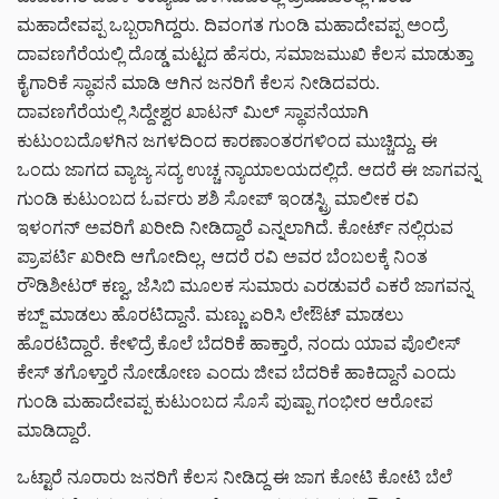
ಮಹಾದೇವಪ್ಪ ಒಬ್ಬರಾಗಿದ್ದರು. ದಿವಂಗತ ಗುಂಡಿ ಮಹಾದೇವಪ್ಪ ಅಂದ್ರೆ
ದಾವಣಗೆರೆಯಲ್ಲಿ ದೊಡ್ಡ ಮಟ್ಟದ ಹೆಸರು, ಸಮಾಜಮುಖಿ ಕೆಲಸ ಮಾಡುತ್ತಾ
ಕೈಗಾರಿಕೆ ಸ್ಥಾಪನೆ ಮಾಡಿ ಆಗಿನ ಜನರಿಗೆ ಕೆಲಸ ನೀಡಿದವರು.
ದಾವಣಗೆರೆಯಲ್ಲಿ ಸಿದ್ದೇಶ್ವರ ಖಾಟನ್ ಮಿಲ್ ಸ್ಥಾಪನೆಯಾಗಿ
ಕುಟುಂಬದೊಳಗಿನ ಜಗಳದಿಂದ ಕಾರಣಾಂತರಗಳಿಂದ ಮುಚ್ಚಿದ್ದು, ಈ
ಒಂದು ಜಾಗದ ವ್ಯಾಜ್ಯ ಸದ್ಯ ಉಚ್ಚ ನ್ಯಾಯಾಲಯದಲ್ಲಿದೆ. ಆದರೆ ಈ ಜಾಗವನ್ನ
ಗುಂಡಿ ಕುಟುಂಬದ ಓರ್ವರು ಶಶಿ ಸೋಪ್ ಇಂಡಸ್ಟ್ರಿ ಮಾಲೀಕ ರವಿ
ಇಳಂಗನ್ ಅವರಿಗೆ ಖರೀದಿ ನೀಡಿದ್ದಾರೆ ಎನ್ನಲಾಗಿದೆ. ಕೋರ್ಟ್ ನಲ್ಲಿರುವ
ಪ್ರಾಪರ್ಟಿ ಖರೀದಿ ಆಗೋದಿಲ್ಲ, ಆದರೆ ರವಿ ಅವರ ಬೆಂಬಲಕ್ಕೆ ನಿಂತ
ರೌಡಿಶೀಟರ್ ಕಣ್ವ, ಜೆಸಿಬಿ ಮೂಲಕ ಸುಮಾರು ಎರಡುವರೆ ಎಕರೆ ಜಾಗವನ್ನ
ಕಬ್ಜ್ ಮಾಡಲು ಹೊರಟಿದ್ದಾನೆ. ಮಣ್ಣು ಏರಿಸಿ ಲೇಔಟ್ ಮಾಡಲು
ಹೊರಟಿದ್ದಾರೆ. ಕೇಳಿದ್ರೆ ಕೊಲೆ ಬೆದರಿಕೆ ಹಾಕ್ತಾರೆ, ನಂದು ಯಾವ ಪೊಲೀಸ್
ಕೇಸ್ ತಗೊಳ್ತಾರೆ ನೋಡೋಣ ಎಂದು ಜೀವ ಬೆದರಿಕೆ ಹಾಕಿದ್ದಾನೆ ಎಂದು
ಗುಂಡಿ ಮಹಾದೇವಪ್ಪ ಕುಟುಂಬದ ಸೊಸೆ ಪುಷ್ಪಾ ಗಂಭೀರ ಆರೋಪ
ಮಾಡಿದ್ದಾರೆ.
ಒಟ್ಟಾರೆ ನೂರಾರು ಜನರಿಗೆ ಕೆಲಸ ನೀಡಿದ್ದ ಈ ಜಾಗ ಕೋಟಿ ಕೋಟಿ ಬೆಲೆ