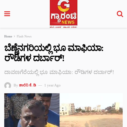
Home
Flash News
ಬೆಣ್ಣೆನಗರಿಯಲ್ಲಿ ಭೂ ಮಾಫಿಯಾ:
ರೌಡಿಗಳ ದರ್ಬಾರ್!
ದಾವಣಗೆರೆಯಲ್ಲಿ ಭೂ ಮಾಫಿಯಾ: ರೌಡಿಗಳ ದರ್ಬಾರ್!
By
ಶಾಲಿನಿ ಕೆ. ಡಿ
1 year Ago