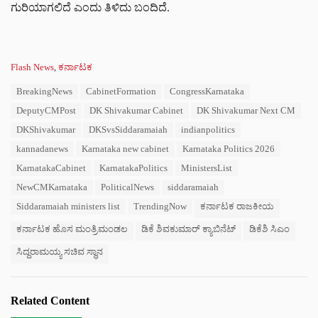
ಗುರಿಯಾಗಲಿದೆ ಎಂದು ತಿಳಿದು ಬಂದಿದೆ.
C
Flash News
,
ಕರ್ನಾಟಕ
a
T
BreakingNews
CabinetFormation
CongressKarnataka
t
a
e
DeputyCMPost
DK Shivakumar Cabinet
DK Shivakumar Next CM
g
g
s
DKShivakumar
DKSvsSiddaramaiah
indianpolitics
o
:
r
kannadanews
Karnataka new cabinet
Karnataka Politics 2026
i
KarnatakaCabinet
KarnatakaPolitics
MinistersList
e
s
NewCMKarnataka
PoliticalNews
siddaramaiah
:
Siddaramaiah ministers list
TrendingNow
ಕರ್ನಾಟಕ ರಾಜಕೀಯ
ಕರ್ನಾಟಕ ಹೊಸ ಮಂತ್ರಿಮಂಡಲ
ಡಿಕೆ ಶಿವಕುಮಾರ್ ಕ್ಯಾಬಿನೆಟ್
ಡಿಕೆಶಿ ಸಿಎಂ
ಸಿದ್ದರಾಮಯ್ಯ ಸಚಿವ ಸ್ಥಾನ
Related Content