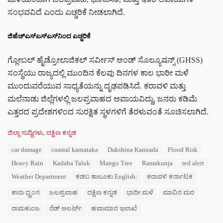
ಸಂಭವವಿದೆ ಎಂದು ಎಚ್ಚರಿಕೆ ನೀಡಲಾಗಿದೆ.
ಜಿಹೆಚ್‌ಎಸ್‌ಎಸ್‌ಎಸ್‌ನಿಂದ ಎಚ್ಚರಿಕೆ
ಗ್ಲೋಬಲ್ ಹೈಡ್ರೋಲಾಜಿಕಲ್ ಸರ್ವೀಸ್ ಆಂಡ್ ಸೊಲ್ಯೂಷನ್ಸ್ (GHSS)
ಸಂಸ್ಥೆಯು ರಾಜ್ಯದಲ್ಲಿ ಮುಂದಿನ ಕೆಲವು ದಿನಗಳ ಕಾಲ ಭಾರೀ ಮಳೆ
ಮುಂದುವರೆಯುವ ಸಾಧ್ಯತೆಯನ್ನು ದೃಢಪಡಿಸಿದೆ. ಕರಾವಳಿ ಮತ್ತು
ಮಲೆನಾಡು ಜಿಲ್ಲೆಗಳಲ್ಲಿ ಜಲಪ್ರವಾಹದ ಅಪಾಯವಿದ್ದು, ಜನರು ಕಡಿಮೆ
ಎತ್ತರದ ಪ್ರದೇಶಗಳಿಂದ ಸುರಕ್ಷಿತ ಸ್ಥಳಗಳಿಗೆ ತೆರಳುವಂತೆ ಸೂಚಿಸಲಾಗಿದೆ.
C
ಜಿಲ್ಲಾ ಸುದ್ದಿಗಳು
,
ದಕ್ಷಿಣ ಕನ್ನಡ
a
T
car damage
coastal karnataka
Dakshina Kannada
Flood Risk
t
a
e
Heavy Rain
Kadaba Taluk
Mango Tree
Ramakunja
red alert
g
g
s
Weather Department
ಕಡಬ ತಾಲೂಕು English:
ಕರಾವಳಿ ಕರ್ನಾಟಕ
o
:
r
ಕಾರು ಧ್ವಂಸ
ಜಲಪ್ರವಾಹ
ದಕ್ಷಿಣ ಕನ್ನಡ
ಭಾರೀ ಮಳೆ
ಮಾವಿನ ಮರ
i
e
ರಾಮಕುಂಜ
ರೆಡ್ ಅಲರ್ಟ್
ಹವಾಮಾನ ಇಲಾಖೆ
s
: