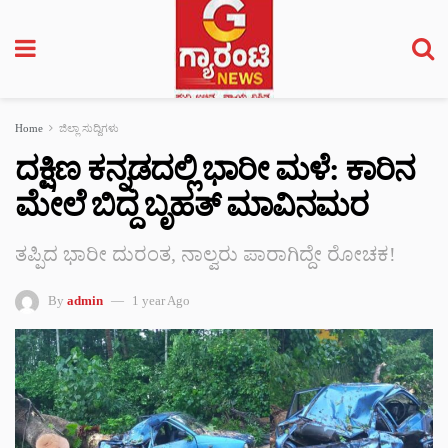
Home
ಜಿಲ್ಲಾ ಸುದ್ದಿಗಳು
ದಕ್ಷಿಣ ಕನ್ನಡದಲ್ಲಿ ಭಾರೀ ಮಳೆ: ಕಾರಿನ
ಮೇಲೆ ಬಿದ್ದ ಬೃಹತ್ ಮಾವಿನಮರ
ತಪ್ಪಿದ ಭಾರೀ ದುರಂತ, ನಾಲ್ವರು ಪಾರಾಗಿದ್ದೇ ರೋಚಕ!
By
admin
1 year Ago