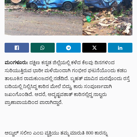
ಮಂಗಳೂರು:
ದಕ್ಷಿಣ ಕನ್ನಡ ಜಿಲ್ಲೆಯಲ್ಲಿ ಕಳೆದ ಕೆಲವು ದಿನಗಳಿಂದ
ಸುರಿಯುತ್ತಿರುವ ಭಾರೀ ಮಳೆಯಿಂದಾಗಿ ಗಂಭೀರ ಘಟನೆಯೊಂದು ಕಡಬ
ತಾಲೂಕಿನ ರಾಮಕುಂಜದಲ್ಲಿ ನಡೆದಿದೆ. ಬೃಹತ್ ಮಾವಿನ ಮರವೊಂದು ರಸ್ತೆ
ಬದಿಯಲ್ಲಿ ನಿಲ್ಲಿಸಿದ್ದ ಕಾರಿನ ಮೇಲೆ ಬಿದ್ದು, ಕಾರು ಸಂಪೂರ್ಣವಾಗಿ
ಜಖಂಗೊಂಡಿದೆ. ಆದರೆ, ಅದೃಷ್ಟವಶಾತ್ ಕಾರಿನಲ್ಲಿದ್ದ ನಾಲ್ವರು
ಪ್ರಾಣಾಪಾಯದಿಂದ ಪಾರಾಗಿದ್ದಾರೆ.
ಅಬ್ದುಲ್ ಸಲೀಂ ಎಂಬ ವ್ಯಕ್ತಿಯು ತಮ್ಮ ಮಾರುತಿ 800 ಕಾರನ್ನು