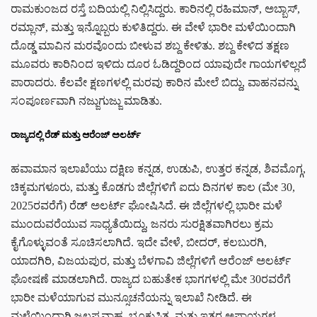
ರಾಮಕುಂಜದ ರಸ್ತೆ ಬದಿಯಲ್ಲಿ ನಿಲ್ಲಿಸಿದ್ದರು. ಕಾರಿನಲ್ಲಿ ರಹಿಮಾನ್, ಅಬ್ಬಾಸ್,
ರಮ್ಲಾನ್, ಮತ್ತು ಇನ್ನೊಬ್ಬರು ಕುಳಿತಿದ್ದರು. ಈ ವೇಳೆ ಭಾರೀ ಮಳೆಯಿಂದಾಗಿ
ದೊಡ್ಡ ಮಾವಿನ ಮರವೊಂದು ಬೀಳುವ ಶಬ್ದ ಕೇಳಿತು. ಶಬ್ದ ಕೇಳಿದ ತಕ್ಷಣ
ಮೂವರು ಕಾರಿನಿಂದ ಇಳಿದು ದೂರ ಓಡಿದ್ದರಿಂದ ಯಾವುದೇ ಗಾಯಗಳಿಲ್ಲದೆ
ಪಾರಾದರು. ಕೆಲವೇ ಕ್ಷಣಗಳಲ್ಲಿ ಮರವು ಕಾರಿನ ಮೇಲೆ ಬಿದ್ದು, ವಾಹನವನ್ನು
ಸಂಪೂರ್ಣವಾಗಿ ನಜ್ಜುಗುಜ್ಜು ಮಾಡಿತು.
ರಾಜ್ಯದಲ್ಲಿ ರೆಡ್ ಮತ್ತು ಆರೆಂಜ್ ಅಲರ್ಟ್
ಹವಾಮಾನ ಇಲಾಖೆಯು ದಕ್ಷಿಣ ಕನ್ನಡ, ಉಡುಪಿ, ಉತ್ತರ ಕನ್ನಡ, ಶಿವಮೊಗ್ಗ,
ಚಿಕ್ಕಮಗಳೂರು, ಮತ್ತು ಕೊಡಗು ಜಿಲ್ಲೆಗಳಿಗೆ ಐದು ದಿನಗಳ ಕಾಲ (ಮೇ 30,
2025ರವರೆಗೆ) ರೆಡ್ ಅಲರ್ಟ್ ಘೋಷಿಸಿದೆ. ಈ ಜಿಲ್ಲೆಗಳಲ್ಲಿ ಭಾರೀ ಮಳೆ
ಮುಂದುವರೆಯುವ ಸಾಧ್ಯತೆಯಿದ್ದು, ಜನರು ಸುರಕ್ಷಿತವಾಗಿರಲು ಕ್ರಮ
ಕೈಗೊಳ್ಳುವಂತೆ ಸೂಚಿಸಲಾಗಿದೆ. ಇದೇ ವೇಳೆ, ಬೀದರ್, ಕಲಬುರಗಿ,
ಯಾದಗಿರಿ, ವಿಜಯಪುರ, ಮತ್ತು ಬೆಳಗಾವಿ ಜಿಲ್ಲೆಗಳಿಗೆ ಆರೆಂಜ್ ಅಲರ್ಟ್
ಘೋಷಣೆ ಮಾಡಲಾಗಿದೆ. ರಾಜ್ಯದ ಬಹುತೇಕ ಭಾಗಗಳಲ್ಲಿ ಮೇ 30ರವರೆಗೆ
ಭಾರೀ ಮಳೆಯಾಗುವ ಮುನ್ಸೂಚನೆಯನ್ನು ಇಲಾಖೆ ನೀಡಿದೆ. ಈ
ಮಳೆಯಿಂದಾಗಿ ಜಲಪ್ರವಾಹ, ಭೂಕುಸಿತ, ಮತ್ತು ಇತರ ಅಪಾಯಗಳ