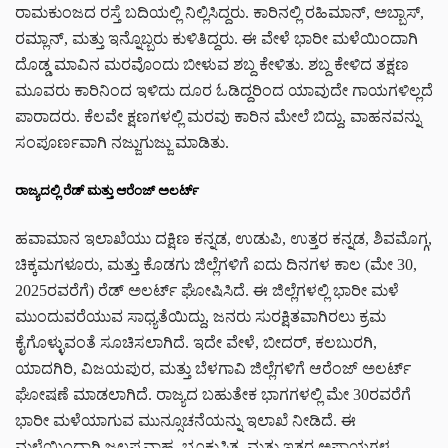
ರಾಮಕುಂಜದ ರಸ್ತೆ ಬದಿಯಲ್ಲಿ ನಿಲ್ಲಿಸಿದ್ದರು. ಕಾರಿನಲ್ಲಿ ರಹಿಮಾನ್, ಅಬ್ಬಾಸ್,
ರಮ್ಲಾನ್, ಮತ್ತು ಇನ್ನೊಬ್ಬರು ಕುಳಿತಿದ್ದರು. ಈ ವೇಳೆ ಭಾರೀ ಮಳೆಯಿಂದಾಗಿ
ದೊಡ್ಡ ಮಾವಿನ ಮರವೊಂದು ಬೀಳುವ ಶಬ್ದ ಕೇಳಿತು. ಶಬ್ದ ಕೇಳಿದ ತಕ್ಷಣ
ಮೂವರು ಕಾರಿನಿಂದ ಇಳಿದು ದೂರ ಓಡಿದ್ದರಿಂದ ಯಾವುದೇ ಗಾಯಗಳಿಲ್ಲದೆ
ಪಾರಾದರು. ಕೆಲವೇ ಕ್ಷಣಗಳಲ್ಲಿ ಮರವು ಕಾರಿನ ಮೇಲೆ ಬಿದ್ದು, ವಾಹನವನ್ನು
ಸಂಪೂರ್ಣವಾಗಿ ನಜ್ಜುಗುಜ್ಜು ಮಾಡಿತು.
ರಾಜ್ಯದಲ್ಲಿ ರೆಡ್ ಮತ್ತು ಆರೆಂಜ್ ಅಲರ್ಟ್
ಹವಾಮಾನ ಇಲಾಖೆಯು ದಕ್ಷಿಣ ಕನ್ನಡ, ಉಡುಪಿ, ಉತ್ತರ ಕನ್ನಡ, ಶಿವಮೊಗ್ಗ,
ಚಿಕ್ಕಮಗಳೂರು, ಮತ್ತು ಕೊಡಗು ಜಿಲ್ಲೆಗಳಿಗೆ ಐದು ದಿನಗಳ ಕಾಲ (ಮೇ 30,
2025ರವರೆಗೆ) ರೆಡ್ ಅಲರ್ಟ್ ಘೋಷಿಸಿದೆ. ಈ ಜಿಲ್ಲೆಗಳಲ್ಲಿ ಭಾರೀ ಮಳೆ
ಮುಂದುವರೆಯುವ ಸಾಧ್ಯತೆಯಿದ್ದು, ಜನರು ಸುರಕ್ಷಿತವಾಗಿರಲು ಕ್ರಮ
ಕೈಗೊಳ್ಳುವಂತೆ ಸೂಚಿಸಲಾಗಿದೆ. ಇದೇ ವೇಳೆ, ಬೀದರ್, ಕಲಬುರಗಿ,
ಯಾದಗಿರಿ, ವಿಜಯಪುರ, ಮತ್ತು ಬೆಳಗಾವಿ ಜಿಲ್ಲೆಗಳಿಗೆ ಆರೆಂಜ್ ಅಲರ್ಟ್
ಘೋಷಣೆ ಮಾಡಲಾಗಿದೆ. ರಾಜ್ಯದ ಬಹುತೇಕ ಭಾಗಗಳಲ್ಲಿ ಮೇ 30ರವರೆಗೆ
ಭಾರೀ ಮಳೆಯಾಗುವ ಮುನ್ಸೂಚನೆಯನ್ನು ಇಲಾಖೆ ನೀಡಿದೆ. ಈ
ಮಳೆಯಿಂದಾಗಿ ಜಲಪ್ರವಾಹ, ಭೂಕುಸಿತ, ಮತ್ತು ಇತರ ಅಪಾಯಗಳ