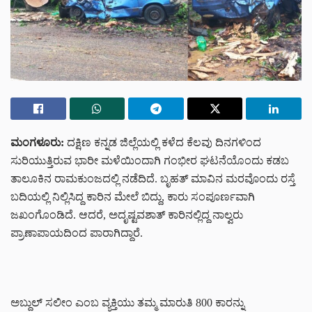
ಮಂಗಳೂರು:
ದಕ್ಷಿಣ ಕನ್ನಡ ಜಿಲ್ಲೆಯಲ್ಲಿ ಕಳೆದ ಕೆಲವು ದಿನಗಳಿಂದ
ಸುರಿಯುತ್ತಿರುವ ಭಾರೀ ಮಳೆಯಿಂದಾಗಿ ಗಂಭೀರ ಘಟನೆಯೊಂದು ಕಡಬ
ತಾಲೂಕಿನ ರಾಮಕುಂಜದಲ್ಲಿ ನಡೆದಿದೆ. ಬೃಹತ್ ಮಾವಿನ ಮರವೊಂದು ರಸ್ತೆ
ಬದಿಯಲ್ಲಿ ನಿಲ್ಲಿಸಿದ್ದ ಕಾರಿನ ಮೇಲೆ ಬಿದ್ದು, ಕಾರು ಸಂಪೂರ್ಣವಾಗಿ
ಜಖಂಗೊಂಡಿದೆ. ಆದರೆ, ಅದೃಷ್ಟವಶಾತ್ ಕಾರಿನಲ್ಲಿದ್ದ ನಾಲ್ವರು
ಪ್ರಾಣಾಪಾಯದಿಂದ ಪಾರಾಗಿದ್ದಾರೆ.
ಅಬ್ದುಲ್ ಸಲೀಂ ಎಂಬ ವ್ಯಕ್ತಿಯು ತಮ್ಮ ಮಾರುತಿ 800 ಕಾರನ್ನು