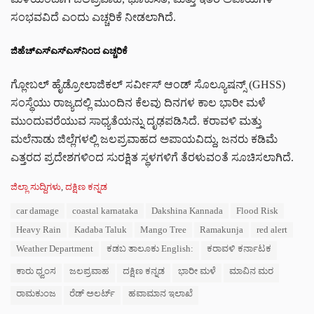
ಸಂಭವವಿದೆ ಎಂದು ಎಚ್ಚರಿಕೆ ನೀಡಲಾಗಿದೆ.
ಜಿಹೆಚ್‌ಎಸ್‌ಎಸ್‌ಎಸ್‌ನಿಂದ ಎಚ್ಚರಿಕೆ
ಗ್ಲೋಬಲ್ ಹೈಡ್ರೋಲಾಜಿಕಲ್ ಸರ್ವೀಸ್ ಆಂಡ್ ಸೊಲ್ಯೂಷನ್ಸ್ (GHSS)
ಸಂಸ್ಥೆಯು ರಾಜ್ಯದಲ್ಲಿ ಮುಂದಿನ ಕೆಲವು ದಿನಗಳ ಕಾಲ ಭಾರೀ ಮಳೆ
ಮುಂದುವರೆಯುವ ಸಾಧ್ಯತೆಯನ್ನು ದೃಢಪಡಿಸಿದೆ. ಕರಾವಳಿ ಮತ್ತು
ಮಲೆನಾಡು ಜಿಲ್ಲೆಗಳಲ್ಲಿ ಜಲಪ್ರವಾಹದ ಅಪಾಯವಿದ್ದು, ಜನರು ಕಡಿಮೆ
ಎತ್ತರದ ಪ್ರದೇಶಗಳಿಂದ ಸುರಕ್ಷಿತ ಸ್ಥಳಗಳಿಗೆ ತೆರಳುವಂತೆ ಸೂಚಿಸಲಾಗಿದೆ.
C
ಜಿಲ್ಲಾ ಸುದ್ದಿಗಳು
,
ದಕ್ಷಿಣ ಕನ್ನಡ
a
T
car damage
coastal karnataka
Dakshina Kannada
Flood Risk
t
a
e
Heavy Rain
Kadaba Taluk
Mango Tree
Ramakunja
red alert
g
g
s
Weather Department
ಕಡಬ ತಾಲೂಕು English:
ಕರಾವಳಿ ಕರ್ನಾಟಕ
o
:
r
ಕಾರು ಧ್ವಂಸ
ಜಲಪ್ರವಾಹ
ದಕ್ಷಿಣ ಕನ್ನಡ
ಭಾರೀ ಮಳೆ
ಮಾವಿನ ಮರ
i
e
ರಾಮಕುಂಜ
ರೆಡ್ ಅಲರ್ಟ್
ಹವಾಮಾನ ಇಲಾಖೆ
s
: