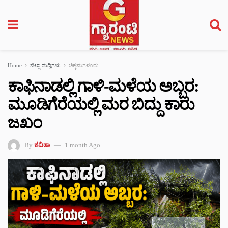
Home
ಜಿಲ್ಲಾ ಸುದ್ದಿಗಳು
ಚಿಕ್ಕಮಗಳೂರು
ಕಾಫಿನಾಡಲ್ಲಿ ಗಾಳಿ-ಮಳೆಯ ಅಬ್ಬರ:
ಮೂಡಿಗೆರೆಯಲ್ಲಿ ಮರ ಬಿದ್ದು ಕಾರು
ಜಖಂ
By
ಕವಿತಾ
1 month Ago