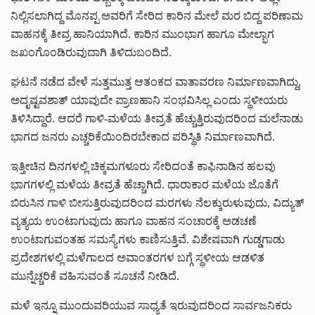
ನಿಲ್ಲಿಸಲಾಗಿದ್ದ ಮೊನಪ್ಪ ಅವರಿಗೆ ಸೇರಿದ ಕಾರಿನ ಮೇಲೆ ಮರ ಬಿದ್ದ ಪರಿಣಾಮ
ವಾಹನಕ್ಕೆ ತೀವ್ರ ಹಾನಿಯಾಗಿದೆ. ಕಾರಿನ ಮುಂಭಾಗ ಹಾಗೂ ಮೇಲ್ಭಾಗ
ಜಖಂಗೊಂಡಿರುವುದಾಗಿ ತಿಳಿದುಬಂದಿದೆ.
ಘಟನೆ ನಡೆದ ವೇಳೆ ಸುತ್ತಮುತ್ತ ಆತಂಕದ ವಾತಾವರಣ ನಿರ್ಮಾಣವಾಗಿದ್ದು,
ಅದೃಷ್ಟವಶಾತ್ ಯಾವುದೇ ಪ್ರಾಣಹಾನಿ ಸಂಭವಿಸಿಲ್ಲ ಎಂದು ಸ್ಥಳೀಯರು
ತಿಳಿಸಿದ್ದಾರೆ. ಆದರೆ ಗಾಳಿ-ಮಳೆಯ ತೀವ್ರತೆ ಹೆಚ್ಚುತ್ತಿರುವುದರಿಂದ ಮಲೆನಾಡು
ಭಾಗದ ಜನರು ಎಚ್ಚರಿಕೆಯಿಂದಿರಬೇಕಾದ ಪರಿಸ್ಥಿತಿ ನಿರ್ಮಾಣವಾಗಿದೆ.
ಇತ್ತೀಚಿನ ದಿನಗಳಲ್ಲಿ ಚಿಕ್ಕಮಗಳೂರು ಸೇರಿದಂತೆ ಕಾಫಿನಾಡಿನ ಹಲವು
ಭಾಗಗಳಲ್ಲಿ ಮಳೆಯ ತೀವ್ರತೆ ಹೆಚ್ಚಾಗಿದೆ. ಧಾರಾಕಾರ ಮಳೆಯ ಜೊತೆಗೆ
ಬಿರುಸಿನ ಗಾಳಿ ಬೀಸುತ್ತಿರುವುದರಿಂದ ಮರಗಳು ನೆಲಕ್ಕುರುಳುವುದು, ವಿದ್ಯುತ್
ವ್ಯತ್ಯಯ ಉಂಟಾಗುವುದು ಹಾಗೂ ವಾಹನ ಸಂಚಾರಕ್ಕೆ ಅಡಚಣೆ
ಉಂಟಾಗುವಂತಹ ಸಮಸ್ಯೆಗಳು ಕಾಣಿಸುತ್ತಿವೆ. ವಿಶೇಷವಾಗಿ ಗುಡ್ಡಗಾಡು
ಪ್ರದೇಶಗಳಲ್ಲಿ ಮಳೆಗಾಲದ ಅವಾಂತರಗಳ ಬಗ್ಗೆ ಸ್ಥಳೀಯ ಆಡಳಿತ
ಮುನ್ನೆಚ್ಚರಿಕೆ ವಹಿಸುವಂತೆ ಸೂಚನೆ ನೀಡಿದೆ.
ಮಳೆ ಇನ್ನೂ ಮುಂದುವರಿಯುವ ಸಾಧ್ಯತೆ ಇರುವುದರಿಂದ ಸಾರ್ವಜನಿಕರು