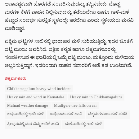
ಅನಾವಶ್ಯಕವಾಗಿ ಹೊರಗಡೆ ಸಂಚರಿಸುವುದನ್ನು ತಪ್ಪಿಸಬೇಕು. ದೊಡ್ಡ
ಮರಗಳ ಕೆಳಗೆ ವಾಹನ ನಿಲ್ಲಿಸುವುದನ್ನು ತಡೆಯಬೇಕು ಹಾಗೂ ಗಾಳಿ-ಮಳೆ
ಹೆಚ್ಚಾದ ಸಂದರ್ಭ ಸುರಕ್ಷಿತ ಸ್ಥಳದಲ್ಲೇ ಇರಬೇಕು ಎಂದು ಸ್ಥಳೀಯರು ಮನವಿ
ಮಾಡಿದ್ದಾರೆ.
ಪಶ್ಚಿಮ ಘಟ್ಟಗಳ ಸಾಲಿನಲ್ಲಿ ಧಾರಾಕಾರ ಮಳೆ ಸುರಿಯುತ್ತಿದ್ದು, ಇದರ ಜೊತೆಗೆ
ದಟ್ಟ ಮಂಜು ಆವರಿಸಿದೆ. ದಕ್ಷಿಣ ಕನ್ನಡ ಹಾಗೂ ಚಿಕ್ಕಮಗಳೂರನ್ನು
ಸಂಪರ್ಕಿಸುವ ಈ ಘಾಟಿಯಲ್ಲಿ ಒಮ್ಮೆ ದಟ್ಟ ಮಂಜು, ಮತ್ತೊಂದು ಮಳೆರಾಯ
ಅಬ್ಬರಿಸುತ್ತಿದ್ದಾನೆ. ಇದರಿಂದಾಗಿ ವಾಹನ ಸವಾರರಿಗೆ ಅಡೆ-ತಡೆ ಉಂಟಾಗಿವೆ.
C
ಚಿಕ್ಕಮಗಳೂರು
a
T
Chikkamagaluru heavy wind incident
t
a
e
Heavy rain and wind in Karnataka
Heavy rain in Chikkamagaluru
g
g
s
Malnad weather damage
Mudigere tree falls on car
o
:
r
ಕಾಫಿನಾಡಿನಲ್ಲಿ ಭಾರಿ ಮಳೆ
ಕಾಫಿನಾಡು ಮಳೆ ಹಾನಿ
ಚಿಕ್ಕಮಗಳೂರು ಮಳೆ ವರದಿ
i
e
ತ್ರೀಪುರದಲ್ಲಿ ಮರ ಬಿದ್ದು ಕಾರಿಗೆ ಹಾನಿ
ಮಲೆನಾಡಿನಲ್ಲಿ ಗಾಳಿ ಮಳೆ
s
: