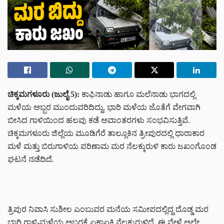
ಚಿಕ್ಕಮಗಳೂರು (ಜುಲೈ 5):
ಕಾಫಿನಾಡು ಹಾಗೂ ಮಲೆನಾಡು ಭಾಗದಲ್ಲಿ
ಮಳೆಯ ಅಬ್ಬರ ಮುಂದುವರಿದಿದ್ದು, ಭಾರಿ ಮಳೆಯ ಜೊತೆಗೆ ವೇಗವಾಗಿ
ಬೀಸಿದ ಗಾಳಿಯಿಂದ ಹಲವು ಕಡೆ ಅವಾಂತರಗಳು ಸಂಭವಿಸುತ್ತಿವೆ.
ಚಿಕ್ಕಮಗಳೂರು ಜಿಲ್ಲೆಯ ಮೂಡಿಗೆರೆ ತಾಲ್ಲೂಕಿನ ತ್ರೀಪುರದಲ್ಲಿ ಧಾರಾಕಾರ
ಮಳೆ ಮತ್ತು ಬಿರುಗಾಳಿಯ ಪರಿಣಾಮ ಮರ ನೆಲಕ್ಕುರುಳಿ ಕಾರು ಜಖಂಗೊಂಡ
ಘಟನೆ ನಡೆದಿದೆ.
ತ್ರಿಪುರ ನಿವಾಸಿ ಸುಶೀಲ ಎಂಬುವರ ಮನೆಯ ಸಮೀಪದಲ್ಲಿದ್ದ ದೊಡ್ಡ ಮರ
ಭಾರಿ ಗಾಳಿ-ಮಳೆಯ ಅಬ್ಬರಕ್ಕೆ ಏಕಾಏಕಿ ನೆಲಕ್ಕುರುಳಿದೆ. ಈ ವೇಳೆ ಅಲ್ಲೇ