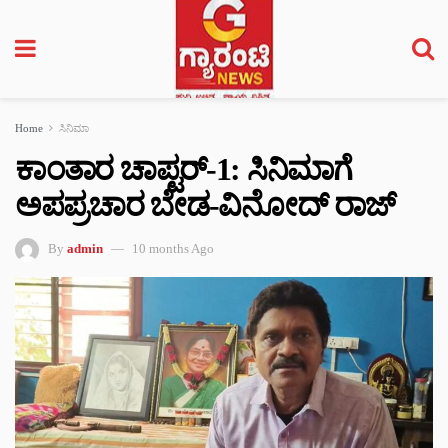
Home
ಸಿನಿಮಾ
ಕಾಂತಾರ ಚಾಪ್ಟರ್-1: ಸಿನಿಮಾಗೆ
ಅಪಪ್ರಚಾರ ಬೇಡ-ವಿನೋದ್‌ ರಾಜ್
By
admin
10 months Ago