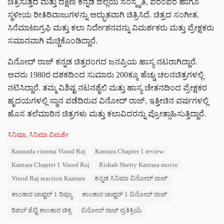
ಚಿತ್ರಿಸುತ್ತದೆ ಮತ್ತು ದಕ್ಷಿಣ ಕನ್ನಡ ಜಿಲ್ಲೆಯ ಸಂಸ್ಕೃತಿ, ಪರಂಪರೆ ಹಾಗೂ
ಸ್ಥಳೀಯ ರೀತಿರಿವಾಜುಗಳನ್ನು ಅದ್ಭುತವಾಗಿ ಚಿತ್ರಿಸಿದೆ. ಚಿತ್ರದ ಸಂಗೀತ,
ಸಿನೆಮಾಟಾಗ್ರಫಿ ಮತ್ತು ಕಲಾ ನಿರ್ದೇಶನವನ್ನು ವಿಮರ್ಶಕರು ಮತ್ತು ಪ್ರೇಕ್ಷಕರು
ಸಮಾನವಾಗಿ ಮೆಚ್ಚಿಕೊಂಡಿದ್ದಾರೆ.
ವಿನೋದ್ ರಾಜ್ ಕನ್ನಡ ಚಿತ್ರರಂಗದ ಜನಪ್ರಿಯ ಹಾಸ್ಯ ನಟರಾಗಿದ್ದಾರೆ.
ಅವರು 1980ರ ದಶಕದಿಂದ ಸುಮಾರು 200ಕ್ಕೂ ಹೆಚ್ಚು ಚಲನಚಿತ್ರಗಳಲ್ಲಿ
ನಟಿಸಿದ್ದಾರೆ. ತಮ್ಮ ವಿಶಿಷ್ಟ ನಟನಶೈಲಿ ಮತ್ತು ಹಾಸ್ಯ ಚೇತನದಿಂದ ಪ್ರೇಕ್ಷಕರ
ಹೃದಯಗಳಲ್ಲಿ ಸ್ಥಾನ ಪಡೆದಿರುವ ವಿನೋದ್ ರಾಜ್, ಇತ್ತೀಚಿನ ವರ್ಷಗಳಲ್ಲಿ
ಹೊಸ ತಲೆಮಾರಿನ ಚಿತ್ರಗಳು ಮತ್ತು ಕಲಾವಿದರನ್ನು ಪ್ರೋತ್ಸಾಹಿಸುತ್ತಿದ್ದಾರೆ.
C
ಸಿನಿಮಾ
,
ಸಿನಿಮಾ ವಿಮರ್ಶೆ
a
T
Kannada cinema Vinod Raj
Kantara Chapter 1 review
t
a
e
Kantara Chapter 1 Vinod Raj
Rishab Shetty Kantara movie
g
g
s
Vinod Raj reaction Kantara
ಕನ್ನಡ ಸಿನಿಮಾ ವಿನೋದ್ ರಾಜ್
o
:
r
ಕಾಂತಾರ ಚಾಪ್ಟರ್ 1 ರಿವ್ಯೂ
ಕಾಂತಾರ ಚಾಪ್ಟರ್ 1 ವಿನೋದ್ ರಾಜ್
i
e
ರಿಶಬ್ ಶೆಟ್ಟಿ ಕಾಂತಾರ ಚಿತ್ರ
ವಿನೋದ್ ರಾಜ್ ಪ್ರತಿಕ್ರಿಯೆ
s