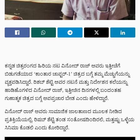
ಕನ್ನಡ ಚಿತ್ರರಂಗದ ಹಿರಿಯ ನಟ ವಿನೋದ್ ರಾಜ್ ಅವರು ಇತ್ತೀಚೆಗೆ
ಬಿಡುಗಡೆಯಾದ ‘ಕಾಂತಾರ ಚಾಪ್ಟರ್-1’ ಚಿತ್ರದ ಬಗ್ಗೆ ತಮ್ಮ ಮೆಚ್ಚುಗೆಯನ್ನು
ವ್ಯಕ್ತಪಡಿಸಿದ್ದಾರೆ. ರಿಶಬ್ ಶೆಟ್ಟಿ ಅವರ ನಟನೆ ಮತ್ತು ನಿರ್ದೇಶನ ಕಲೆಯನ್ನು
ಹಾಡಿಹೊಗಳಿದ ವಿನೋದ್ ರಾಜ್, ಇತ್ತೀಚಿನ ದಿನಗಳಲ್ಲಿ ಬಂದಂತಹ
ಗುಣಾತ್ಮಕ ಚಿತ್ರದ ಬಗ್ಗೆ ಅಪಪ್ರಚಾರ ಬೇಡ ಎಂದು ಹೇಳಿದ್ದಾರೆ.
ವಿನೋದ್ ರಾಜ್ ಅವರು ಸಾಮಾಜಿಕ ಜಾಲತಾಣದ ಮೂಲಕ ನೀಡಿದ
ಪ್ರತಿಕ್ರಿಯೆಯಲ್ಲಿ, ರಿಷಬ್ ಶೆಟ್ಟಿ ತಂಡ ಸಂತೋಷದಿಂದಿರಲಿ, ಮತ್ತಷ್ಟು ಒಳ್ಳೆಯ
ಸಿನಿಮಾ ಕೊಡಲಿ ಎಂದು ಕೋರಿದ್ದಾರೆ.