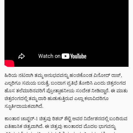
ಹಿರಿಯ ನಟರಾಗಿ ತಮ್ಮ ಅನುಭವವನ್ನು ಹಂಚಿಕೊಂಡ ವಿನೋದ್ ರಾಜ್,
ಎಲ್ಲರಿಗೂ ಸಮಯ ಬರುತ್ತೆ, ಬಂದಾಗ ಪ್ರತಿಭೆ ತೋರಿಸಿ ಎಂದು ಚಿತ್ರರಂಗದ
ಹೊಸ ತಲೆಮಾರಿನವರಿಗೆ ಪ್ರೋತ್ಸಾಹನೀಯ ಸಂದೇಶ ನೀಡಿದ್ದಾರೆ. ಈ ಮಾತು
ಚಿತ್ರರಂಗದಲ್ಲಿ ತಮ್ಮ ದಾರಿ ಹುಡುಕುತ್ತಿರುವ ಎಲ್ಲಾ ಕಲಾವಿದರಿಗೂ
ಸ್ಫೂರ್ತಿದಾಯಕವಾಗಿದೆ.
ಕಾಂತಾರ ಚಾಪ್ಟರ್-1 ಚಿತ್ರವು ರಿಶಬ್ ಶೆಟ್ಟಿ ಅವರ ನಿರ್ದೇಶನದಲ್ಲಿ ಬಂದಿರುವ
ಐತಿಹಾಸಿಕ ಚಿತ್ರವಾಗಿದೆ. ಈ ಚಿತ್ರವು ಕಾಂತಾರದ ಮೊದಲ ಭಾಗವನ್ನು