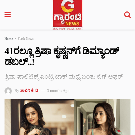
Home
Flash News
41ರಲ್ಲೂ ತ್ರಿಷಾ ಕೃಷ್ಣನ್‌‌ಗೆ ಡಿಮ್ಯಾಂಡ್
ಡಬಲ್..!
ತ್ರಿಷಾ ಪಾಲಿಟಿಕ್ಸ್ ಎಂಟ್ರಿ ಟಾಕ್ ಮಧ್ಯೆ ಬಂತು ಬಿಗ್ ಆಫರ್
By
ಶಾಲಿನಿ ಕೆ. ಡಿ
3 months Ago