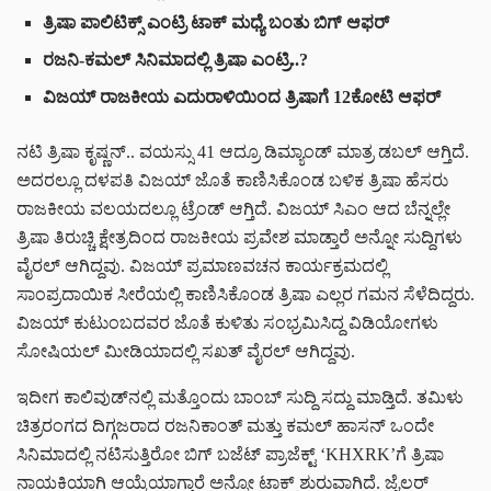
ತ್ರಿಷಾ ಪಾಲಿಟಿಕ್ಸ್ ಎಂಟ್ರಿ ಟಾಕ್ ಮಧ್ಯೆ ಬಂತು ಬಿಗ್ ಆಫರ್
ರಜನಿ-ಕಮಲ್ ಸಿನಿಮಾದಲ್ಲಿ ತ್ರಿಷಾ ಎಂಟ್ರಿ..?
ವಿಜಯ್ ರಾಜಕೀಯ ಎದುರಾಳಿಯಿಂದ ತ್ರಿಷಾಗೆ 12ಕೋಟಿ ಆಫರ್
ನಟಿ ತ್ರಿಷಾ ಕೃಷ್ಣನ್.. ವಯಸ್ಸು 41 ಆದ್ರೂ ಡಿಮ್ಯಾಂಡ್ ಮಾತ್ರ ಡಬಲ್ ಆಗ್ತಿದೆ.
ಅದರಲ್ಲೂ ದಳಪತಿ ವಿಜಯ್ ಜೊತೆ ಕಾಣಿಸಿಕೊಂಡ ಬಳಿಕ ತ್ರಿಷಾ ಹೆಸರು
ರಾಜಕೀಯ ವಲಯದಲ್ಲೂ ಟ್ರೆಂಡ್ ಆಗ್ತಿದೆ. ವಿಜಯ್ ಸಿಎಂ ಆದ ಬೆನ್ನಲ್ಲೇ
ತ್ರಿಷಾ ತಿರುಚ್ಚಿ ಕ್ಷೇತ್ರದಿಂದ ರಾಜಕೀಯ ಪ್ರವೇಶ ಮಾಡ್ತಾರೆ ಅನ್ನೋ ಸುದ್ದಿಗಳು
ವೈರಲ್ ಆಗಿದ್ದವು. ವಿಜಯ್ ಪ್ರಮಾಣವಚನ ಕಾರ್ಯಕ್ರಮದಲ್ಲಿ
ಸಾಂಪ್ರದಾಯಿಕ ಸೀರೆಯಲ್ಲಿ ಕಾಣಿಸಿಕೊಂಡ ತ್ರಿಷಾ ಎಲ್ಲರ ಗಮನ ಸೆಳೆದಿದ್ದರು.
ವಿಜಯ್ ಕುಟುಂಬದವರ ಜೊತೆ ಕುಳಿತು ಸಂಭ್ರಮಿಸಿದ್ದ ವಿಡಿಯೋಗಳು
ಸೋಷಿಯಲ್ ಮೀಡಿಯಾದಲ್ಲಿ ಸಖತ್ ವೈರಲ್ ಆಗಿದ್ದವು.
ಇದೀಗ ಕಾಲಿವುಡ್‌ನಲ್ಲಿ ಮತ್ತೊಂದು ಬಾಂಬ್ ಸುದ್ದಿ ಸದ್ದು ಮಾಡ್ತಿದೆ. ತಮಿಳು
ಚಿತ್ರರಂಗದ ದಿಗ್ಗಜರಾದ ರಜನಿಕಾಂತ್ ಮತ್ತು ಕಮಲ್ ಹಾಸನ್ ಒಂದೇ
ಸಿನಿಮಾದಲ್ಲಿ ನಟಿಸುತ್ತಿರೋ ಬಿಗ್ ಬಜೆಟ್ ಪ್ರಾಜೆಕ್ಟ್ ‘KHXRK’ಗೆ ತ್ರಿಷಾ
ನಾಯಕಿಯಾಗಿ ಆಯ್ಕೆಯಾಗ್ತಾರೆ ಅನ್ನೋ ಟಾಕ್ ಶುರುವಾಗಿದೆ. ಜೈಲರ್