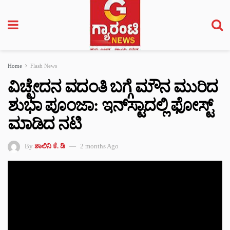
Home
Flash News
ವಿಚ್ಛೇದನ ವದಂತಿ ಬಗ್ಗೆ ಮೌನ ಮುರಿದ
ಶುಭಾ ಪೂಂಜಾ: ಇನ್‌ಸ್ಟಾದಲ್ಲಿ ಫೋಸ್ಟ್
ಮಾಡಿದ ನಟಿ
By
ಶಾಲಿನಿ ಕೆ. ಡಿ
2 months Ago