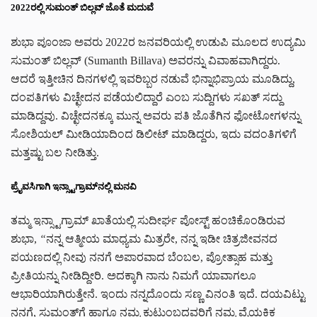
2022ರಲ್ಲಿ ಸುಮಂತ್ ಬಿಲ್ಲವ್ ಜೊತೆ ಮದುವೆ
ಶುಭಾ ಪೂಂಜಾ ಅವರು 2022ರ ಜನವರಿಯಲ್ಲಿ ಉಡುಪಿ ಮೂಲದ ಉದ್ಯಮಿ
ಸುಮಂತ್ ಬಿಲ್ಲವ್ (Sumanth Billava) ಅವರನ್ನು ವಿವಾಹವಾಗಿದ್ದರು.
ಆದರೆ ಇತ್ತೀಚಿನ ದಿನಗಳಲ್ಲಿ ಇವರಿಬ್ಬರ ನಡುವೆ ಭಿನ್ನಾಭಿಪ್ರಾಯ ಮೂಡಿದ್ದು,
ದಂಪತಿಗಳು ವಿಚ್ಛೇದನ ಪಡೆಯಲಿದ್ದಾರೆ ಎಂಬ ಸುದ್ದಿಗಳು ಸಖತ್ ಸದ್ದು
ಮಾಡಿದ್ದವು. ವಿಚ್ಛೇದನಕ್ಕೂ ಮುನ್ನ ಅವರು ಪತಿ ಜೊತೆಗಿನ ಫೋಟೋಗಳನ್ನು
ಸೋಶಿಯಲ್ ಮೀಡಿಯಾದಿಂದ ಡಿಲೀಟ್ ಮಾಡಿದ್ದರು, ಇದು ವದಂತಿಗಳಿಗೆ
ಮತ್ತಷ್ಟು ಬಲ ನೀಡಿತ್ತು.
ಪ್ರೈವಸಿಗಾಗಿ ಇನ್ಸ್ಟಾಗ್ರಾಮ್‌ನಲ್ಲಿ ಮನವಿ
ತಮ್ಮ ಇನ್ಸ್ಟಾಗ್ರಾಮ್ ಖಾತೆಯಲ್ಲಿ ಸುದೀರ್ಘ ಪೋಸ್ಟ್ ಹಂಚಿಕೊಂಡಿರುವ
ಶುಭಾ,
“
ನನ್ನ ಆತ್ಮೀಯ ಮಾಧ್ಯಮ ಮಿತ್ರರೇ, ನನ್ನ ಇಡೀ ಚಿತ್ರಜೀವನದ
ಪಯಣದಲ್ಲಿ ನೀವು ನನಗೆ ಅಪಾರವಾದ ಬೆಂಬಲ, ಪ್ರೋತ್ಸಾಹ ಮತ್ತು
ಪ್ರೀತಿಯನ್ನು ನೀಡಿದ್ದೀರಿ. ಅದಕ್ಕಾಗಿ ನಾನು ನಿಮಗೆ ಯಾವಾಗಲೂ
ಆಭಾರಿಯಾಗಿರುತ್ತೇನೆ. ಇಂದು ನನ್ನದೊಂದು ಸಣ್ಣ ವಿನಂತಿ ಇದೆ. ದಯವಿಟ್ಟು
ನನಗೆ, ಸುಮಂತ್‌ಗೆ ಹಾಗೂ ನಮ್ಮ ಕುಟುಂಬದವರಿಗೆ ನಮ್ಮ ವೈಯಕ್ತಿಕ