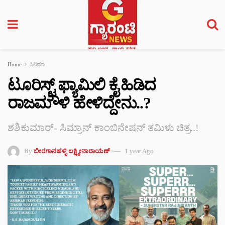
Home
ಸಿನಿಮಾ
ಟೂರಿಸ್ಟ್ ಫ್ಯಾಮಿಲಿ ಕೈ ಹಿಡಿದ
ರಾಜಮೌಳಿ ಹೇಳಿದ್ದೇನು..?
ಶಶಿಕುಮಾರ್- ಸಿಮ್ರಾನ್ ಕಾಂಬಿನೇಷನ್ ತಮಿಳು ಚಿತ್ರ..!
By
ಬೀರಗಾನಹಳ್ಳಿ ಲಕ್ಷ್ಮೀನಾರಾಯಣ್
1 year Ago