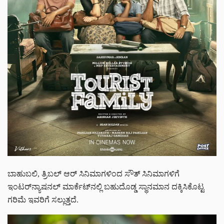
ಬಾಹುಬಲಿ, ತ್ರಿಬಲ್ ಆರ್ ಸಿನಿಮಾಗಳಿಂದ ಸೌತ್ ಸಿನಿಮಾಗಳಿಗೆ
ಇಂಟರ್‌‌ನ್ಯಾಷನಲ್ ಮಾರ್ಕೆಟ್‌‌ನಲ್ಲಿ ಬಹುದೊಡ್ಡ ಸ್ಥಾನಮಾನ ದಕ್ಕಿಸಿಕೊಟ್ಟ
ಗರಿಮೆ ಇವರಿಗೆ ಸಲ್ಲುತ್ತದೆ.