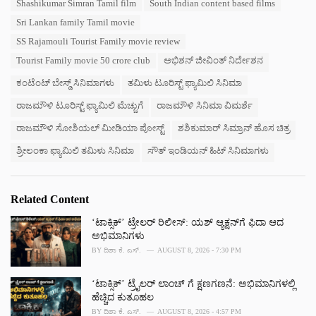
e
Shashikumar Simran Tamil film
South Indian content based films
s
Sri Lankan family Tamil movie
:
SS Rajamouli Tourist Family movie review
Tourist Family movie 50 crore club
ಅಭಿಶನ್ ಜೀವಿಂತ್ ನಿರ್ದೇಶನ
ಕಂಟೆಂಟ್ ಬೇಸ್ಡ್ ಸಿನಿಮಾಗಳು
ತಮಿಳು ಟೂರಿಸ್ಟ್ ಫ್ಯಾಮಿಲಿ ಸಿನಿಮಾ
ರಾಜಮೌಳಿ ಟೂರಿಸ್ಟ್ ಫ್ಯಾಮಿಲಿ ಮೆಚ್ಚುಗೆ
ರಾಜಮೌಳಿ ಸಿನಿಮಾ ವಿಮರ್ಶೆ
ರಾಜಮೌಳಿ ಸೋಶಿಯಲ್ ಮೀಡಿಯಾ ಪೋಸ್ಟ್
ಶಶಿಕುಮಾರ್ ಸಿಮ್ರಾನ್ ಹೊಸ ಚಿತ್ರ
ಶ್ರೀಲಂಕಾ ಫ್ಯಾಮಿಲಿ ತಮಿಳು ಸಿನಿಮಾ
ಸೌತ್ ಇಂಡಿಯನ್ ಹಿಟ್ ಸಿನಿಮಾಗಳು
Related Content
‘ಟಾಕ್ಸಿಕ್’ ಟ್ರೇಲರ್ ರಿಲೀಸ್: ಯಶ್‌ ಆ್ಯಕ್ಷನ್‌ಗೆ ಫಿದಾ ಆದ
ಅಭಿಮಾನಿಗಳು
BY
ದಿಶಾ ಕೆ. ಎಸ್.
AUGUST 8, 2026 - 7:30 PM
‘ಟಾಕ್ಸಿಕ್’ ಟ್ರೈಲರ್‌ ಲಾಂಚ್ ಗೆ ಕ್ಷಣಗಣನೆ: ಅಭಿಮಾನಿಗಳಲ್ಲಿ
ಹೆಚ್ಚಿದ ಕುತೂಹಲ
BY
ದಿಶಾ ಕೆ. ಎಸ್.
AUGUST 8, 2026 - 4:57 PM