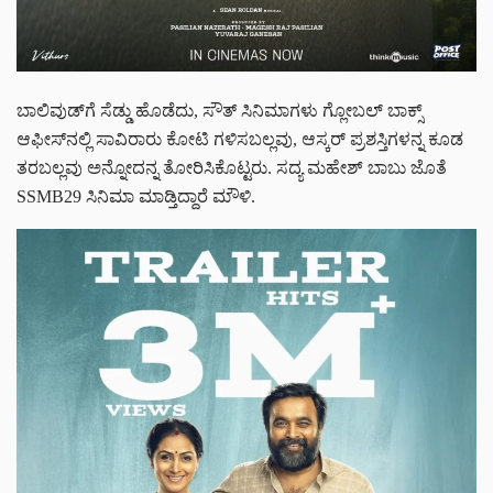
ಬಾಲಿವುಡ್‌ಗೆ ಸೆಡ್ಡು ಹೊಡೆದು, ಸೌತ್ ಸಿನಿಮಾಗಳು ಗ್ಲೋಬಲ್ ಬಾಕ್ಸ್
ಆಫೀಸ್‌‌ನಲ್ಲಿ ಸಾವಿರಾರು ಕೋಟಿ ಗಳಿಸಬಲ್ಲವು, ಆಸ್ಕರ್ ಪ್ರಶಸ್ತಿಗಳನ್ನ ಕೂಡ
ತರಬಲ್ಲವು ಅನ್ನೋದನ್ನ ತೋರಿಸಿಕೊಟ್ಟರು. ಸದ್ಯ ಮಹೇಶ್ ಬಾಬು ಜೊತೆ
SSMB29 ಸಿನಿಮಾ ಮಾಡ್ತಿದ್ದಾರೆ ಮೌಳಿ.