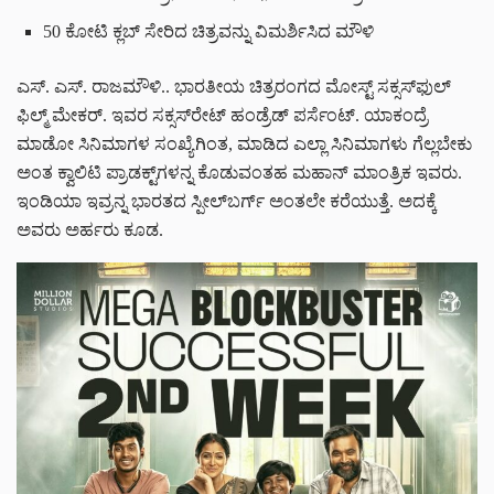
50 ಕೋಟಿ ಕ್ಲಬ್ ಸೇರಿದ ಚಿತ್ರವನ್ನು ವಿಮರ್ಶಿಸಿದ ಮೌಳಿ
ಎಸ್. ಎಸ್. ರಾಜಮೌಳಿ.. ಭಾರತೀಯ ಚಿತ್ರರಂಗದ ಮೋಸ್ಟ್ ಸಕ್ಸಸ್‌ಫುಲ್
ಫಿಲ್ಮ್ ಮೇಕರ್. ಇವರ ಸಕ್ಸಸ್‌ರೇಟ್ ಹಂಡ್ರೆಡ್ ಪರ್ಸೆಂಟ್. ಯಾಕಂದ್ರೆ
ಮಾಡೋ ಸಿನಿಮಾಗಳ ಸಂಖ್ಯೆಗಿಂತ, ಮಾಡಿದ ಎಲ್ಲಾ ಸಿನಿಮಾಗಳು ಗೆಲ್ಲಬೇಕು
ಅಂತ ಕ್ವಾಲಿಟಿ ಪ್ರಾಡಕ್ಟ್‌‌ಗಳನ್ನ ಕೊಡುವಂತಹ ಮಹಾನ್ ಮಾಂತ್ರಿಕ ಇವರು.
ಇಂಡಿಯಾ ಇವ್ರನ್ನ ಭಾರತದ ಸ್ಪೀಲ್‌ಬರ್ಗ್‌‌ ಅಂತಲೇ ಕರೆಯುತ್ತೆ. ಅದಕ್ಕೆ
ಅವರು ಅರ್ಹರು ಕೂಡ.