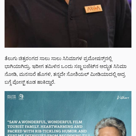
ತೆಲುಗು ಚಿತ್ರರಂಗದ ಸಾಲು ಸಾಲು ಸಿನಿಮಾಗಳ ಪ್ರಮೋಷನ್ಸ್‌‌ನಲ್ಲಿ
ಭಾಗಿಯಾಗಿದ್ರು. ಇದೀಗ ತಮಿಳಿನ ಒಂದು ಸಣ್ಣ ಬಜೆಟ್‌ನ ಅದ್ಭುತ ಸಿನಿಮಾ
ನೋಡಿ, ಮನಸಾರೆ ಹೊಗಳಿ, ತನ್ನದೇ ಸೋಶಿಯಲ್ ಮೀಡಿಯಾದಲ್ಲಿ ಅದ್ರ
ಬಗ್ಗೆ ಪೋಸ್ಟ್ ಕೂಡ ಹಾಕಿದ್ದಾರೆ.