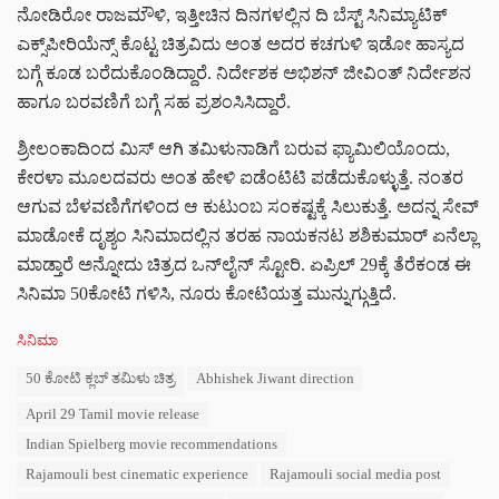
ನೋಡಿರೋ ರಾಜಮೌಳಿ, ಇತ್ತೀಚಿನ ದಿನಗಳಲ್ಲಿನ ದಿ ಬೆಸ್ಟ್ ಸಿನಿಮ್ಯಾಟಿಕ್
ಎಕ್ಸ್‌ಪೀರಿಯೆನ್ಸ್ ಕೊಟ್ಟ ಚಿತ್ರವಿದು ಅಂತ ಅದರ ಕಚಗುಳಿ ಇಡೋ ಹಾಸ್ಯದ
ಬಗ್ಗೆ ಕೂಡ ಬರೆದುಕೊಂಡಿದ್ದಾರೆ. ನಿರ್ದೇಶಕ ಅಭಿಶನ್ ಜೀವಿಂತ್ ನಿರ್ದೇಶನ
ಹಾಗೂ ಬರವಣಿಗೆ ಬಗ್ಗೆ ಸಹ ಪ್ರಶಂಸಿಸಿದ್ದಾರೆ.
ಶ್ರೀಲಂಕಾದಿಂದ ಮಿಸ್ ಆಗಿ ತಮಿಳುನಾಡಿಗೆ ಬರುವ ಫ್ಯಾಮಿಲಿಯೊಂದು,
ಕೇರಳಾ ಮೂಲದವರು ಅಂತ ಹೇಳಿ ಐಡೆಂಟಿಟಿ ಪಡೆದುಕೊಳ್ಳುತ್ತೆ. ನಂತರ
ಆಗುವ ಬೆಳವಣಿಗೆಗಳಿಂದ ಆ ಕುಟುಂಬ ಸಂಕಷ್ಟಕ್ಕೆ ಸಿಲುಕುತ್ತೆ. ಅದನ್ನ ಸೇವ್
ಮಾಡೋಕೆ ದೃಶ್ಯಂ ಸಿನಿಮಾದಲ್ಲಿನ ತರಹ ನಾಯಕನಟ ಶಶಿಕುಮಾರ್ ಏನೆಲ್ಲಾ
ಮಾಡ್ತಾರೆ ಅನ್ನೋದು ಚಿತ್ರದ ಒನ್‌ಲೈನ್ ಸ್ಟೋರಿ. ಏಪ್ರಿಲ್ 29ಕ್ಕೆ ತೆರೆಕಂಡ ಈ
ಸಿನಿಮಾ 50ಕೋಟಿ ಗಳಿಸಿ, ನೂರು ಕೋಟಿಯತ್ತ ಮುನ್ನುಗ್ಗುತ್ತಿದೆ.
C
ಸಿನಿಮಾ
a
T
50 ಕೋಟಿ ಕ್ಲಬ್ ತಮಿಳು ಚಿತ್ರ
Abhishek Jiwant direction
t
a
e
April 29 Tamil movie release
g
g
s
o
Indian Spielberg movie recommendations
:
r
Rajamouli best cinematic experience
Rajamouli social media post
i