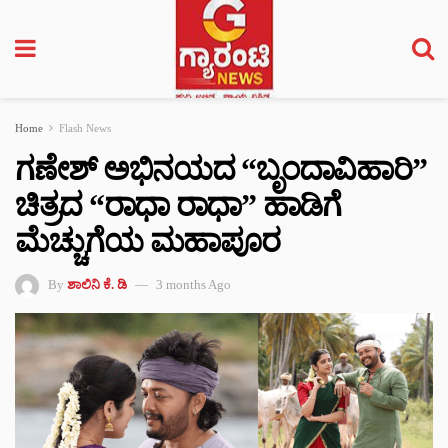
Home
Flash News
ಗಣೇಶ್ ಅಭಿನಯದ “ಬೃಂದಾವಿಹಾರಿ”
ಚಿತ್ರದ “ರಾಧಾ ರಾಧಾ” ಹಾಡಿಗೆ
ಮೆಚ್ಚುಗೆಯ ಮಹಾಪೂರ
By
ಶಾಲಿನಿ ಕೆ. ಡಿ
3 months Ago