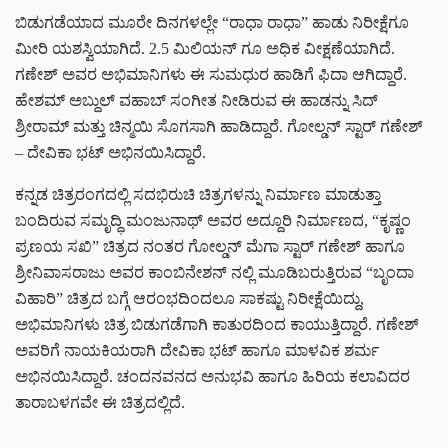
ಬಿಡುಗಡೆಯಾದ ಮೂರೇ ದಿನಗಳಲ್ಲೇ “ರಾಧಾ ರಾಧಾ” ಹಾಡು ನಿರೀಕ್ಷೆಗೂ
ಮೀರಿ ಯಶಸ್ವಿಯಾಗಿದೆ. 2.5 ಮಿಲಿಯನ್ ಗೂ ಅಧಿಕ ವೀಕ್ಷಣೆಯಾಗಿದೆ.
ಗಣೇಶ್ ಅವರ ಅಭಿಮಾನಿಗಳು ಈ ಸುಮಧುರ ಹಾಡಿಗೆ ಫಿದಾ ಆಗಿದ್ದಾರೆ.
ಹೇಶಮ್ ಅಬ್ದುಲ್ ವಹಾಬ್ ಸಂಗೀತ ನೀಡಿರುವ ಈ ಹಾಡನ್ನು ಸಿದ್
ಶ್ರೀರಾಮ್ ಮತ್ತು ಚಿನ್ಮಯಿ ಸೊಗಸಾಗಿ ಹಾಡಿದ್ದಾರೆ. ಗೋಲ್ಡನ್ ಸ್ಟಾರ್ ಗಣೇಶ್
– ದೇವಿಕಾ ಭಟ್ ಅಭಿನಯಿಸಿದ್ದಾರೆ.
ಕನ್ನಡ ಚಿತ್ರರಂಗದಲ್ಲಿ ಸದಭಿರುಚಿ ಚಿತ್ರಗಳನ್ನು ನಿರ್ಮಾಣ ಮಾಡುತ್ತಾ
ಬಂದಿರುವ ಸಮೃದ್ಧಿ ಮಂಜುನಾಥ್ ಅವರ ಅದ್ದೂರಿ ನಿರ್ಮಾಣದ, “ಕೃಷ್ಣಂ
ಪ್ರಣಯ ಸಖಿ” ಚಿತ್ರದ ನಂತರ ಗೋಲ್ಡನ್ ಮೆಗಾ ಸ್ಟಾರ್ ಗಣೇಶ್ ಹಾಗೂ
ಶ್ರೀನಿವಾಸರಾಜು ಅವರ ಕಾಂಬಿನೇಶನ್ ನಲ್ಲಿ ಮೂಡಿಬರುತ್ತಿರುವ “ಬೃಂದಾ
ವಿಹಾರಿ” ಚಿತ್ರದ ಬಗ್ಗೆ ಆರಂಭದಿಂದಲೂ ಸಾಕಷ್ಟು ನಿರೀಕ್ಷೆಯಿದ್ದು,
ಅಭಿಮಾನಿಗಳು ಚಿತ್ರ ಬಿಡುಗಡೆಗಾಗಿ ಕಾತುರದಿಂದ ಕಾಯುತ್ತಿದ್ದಾರೆ. ಗಣೇಶ್
ಅವರಿಗೆ ನಾಯಕಿಯರಾಗಿ ದೇವಿಕಾ ಭಟ್ ಹಾಗೂ ಮಾಳವಿಕ ಶರ್ಮ
ಅಭಿನಯಿಸಿದ್ದಾರೆ. ಚಂದನವನದ ಅನುಭವಿ ಹಾಗೂ ಹಿರಿಯ ಕಲಾವಿದರ
ತಾರಾಬಳಗವೇ ಈ ಚಿತ್ರದಲ್ಲಿದೆ.