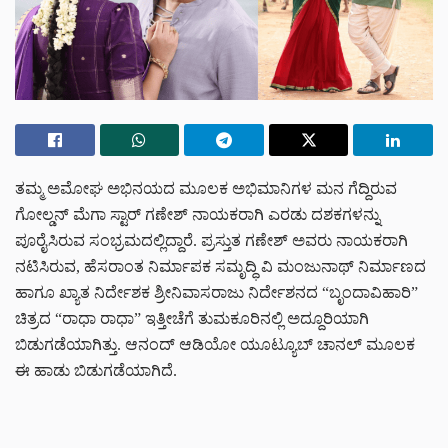
ತಮ್ಮ ಅಮೋಘ ಅಭಿನಯದ ಮೂಲಕ ಅಭಿಮಾನಿಗಳ ಮನ ಗೆದ್ದಿರುವ
ಗೋಲ್ಡನ್ ಮೆಗಾ ಸ್ಟಾರ್ ಗಣೇಶ್ ನಾಯಕರಾಗಿ ಎರಡು ದಶಕಗಳನ್ನು
ಪೂರೈಸಿರುವ ಸಂಭ್ರಮದಲ್ಲಿದ್ದಾರೆ‌. ಪ್ರಸ್ತುತ ಗಣೇಶ್ ಅವರು ನಾಯಕರಾಗಿ
ನಟಿಸಿರುವ, ಹೆಸರಾಂತ ನಿರ್ಮಾಪಕ ಸಮೃದ್ಧಿ ವಿ ಮಂಜುನಾಥ್ ನಿರ್ಮಾಣದ
ಹಾಗೂ ಖ್ಯಾತ ನಿರ್ದೇಶಕ ಶ್ರೀನಿವಾಸರಾಜು ನಿರ್ದೇಶನದ “ಬೃಂದಾವಿಹಾರಿ”
ಚಿತ್ರದ “ರಾಧಾ ರಾಧಾ” ಇತ್ತೀಚೆಗೆ ತುಮಕೂರಿನಲ್ಲಿ ಅದ್ದೂರಿಯಾಗಿ
ಬಿಡುಗಡೆಯಾಗಿತ್ತು. ಆನಂದ್ ಆಡಿಯೋ ಯೂಟ್ಯೂಬ್ ಚಾನಲ್ ಮೂಲಕ
ಈ ಹಾಡು ಬಿಡುಗಡೆಯಾಗಿದೆ.