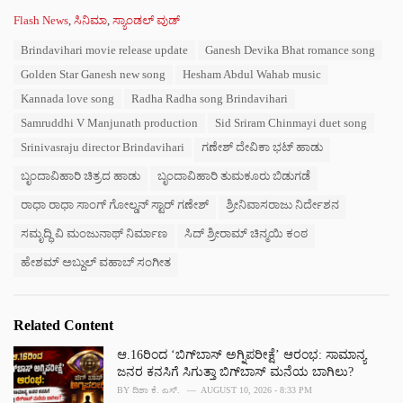
C
Flash News
,
ಸಿನಿಮಾ
,
ಸ್ಯಾಂಡಲ್ ವುಡ್
a
T
Brindavihari movie release update
Ganesh Devika Bhat romance song
t
a
e
Golden Star Ganesh new song
Hesham Abdul Wahab music
g
g
s
Kannada love song
Radha Radha song Brindavihari
o
:
r
Samruddhi V Manjunath production
Sid Sriram Chinmayi duet song
i
Srinivasraju director Brindavihari
ಗಣೇಶ್ ದೇವಿಕಾ ಭಟ್ ಹಾಡು
e
s
ಬೃಂದಾವಿಹಾರಿ ಚಿತ್ರದ ಹಾಡು
ಬೃಂದಾವಿಹಾರಿ ತುಮಕೂರು ಬಿಡುಗಡೆ
:
ರಾಧಾ ರಾಧಾ ಸಾಂಗ್ ಗೋಲ್ಡನ್ ಸ್ಟಾರ್ ಗಣೇಶ್
ಶ್ರೀನಿವಾಸರಾಜು ನಿರ್ದೇಶನ
ಸಮೃದ್ಧಿ ವಿ ಮಂಜುನಾಥ್ ನಿರ್ಮಾಣ
ಸಿದ್ ಶ್ರೀರಾಮ್ ಚಿನ್ಮಯಿ ಕಂಠ
ಹೇಶಮ್ ಅಬ್ದುಲ್ ವಹಾಬ್ ಸಂಗೀತ
Related Content
ಆ.16ರಿಂದ ‘ಬಿಗ್‌ಬಾಸ್‌ ಅಗ್ನಿಪರೀಕ್ಷೆ’ ಆರಂಭ: ಸಾಮಾನ್ಯ
ಜನರ ಕನಸಿಗೆ ಸಿಗುತ್ತಾ ಬಿಗ್‌ಬಾಸ್‌ ಮನೆಯ ಬಾಗಿಲು?
BY
ದಿಶಾ ಕೆ. ಎಸ್.
AUGUST 10, 2026 - 8:33 PM