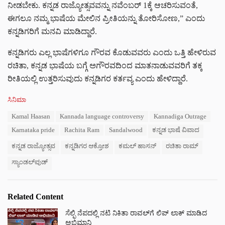
ನೀಡಬೇಕು. ಕನ್ನಡ ರಾಜ್ಯೋತ್ಸವವನ್ನು ನವೆಂಬರ್ 1ಕ್ಕೆ ಆಚರಿಸುವಂತೆ,
ಈಗಲೂ ನಮ್ಮ ಭಾಷೆಯ ಮೇಲಿನ ಪ್ರೀತಿಯನ್ನು ತೋರಿಸೋಣ,” ಎಂದು
ಕನ್ನಡಿಗರಿಗೆ ಮನವಿ ಮಾಡಿದ್ದಾರೆ.
ಕನ್ನಡಿಗರು ಎಲ್ಲ ಭಾಷೆಗಳಿಗೂ ಗೌರವ ಕೊಡುವವರು ಎಂದು ಒತ್ತಿ ಹೇಳಿರುವ
ರಚಿತಾ, ಕನ್ನಡ ಭಾಷೆಯ ಬಗ್ಗೆ ಅಗೌರವದಿಂದ ಮಾತನಾಡುವವರಿಗೆ ತಕ್ಕ
ರೀತಿಯಲ್ಲಿ ಉತ್ತರಿಸುವುದು ಕನ್ನಡಿಗರ ಕರ್ತವ್ಯ ಎಂದು ಹೇಳಿದ್ದಾರೆ.
C
ಸಿನಿಮಾ
a
T
Kamal Haasan
Kannada language controversy
Kannadiga Outrage
t
a
e
Karnataka pride
Rachita Ram
Sandalwood
ಕನ್ನಡ ಭಾಷೆ ವಿವಾದ
g
g
s
o
ಕನ್ನಡ ರಾಜ್ಯೋತ್ಸವ
ಕನ್ನಡಿಗರ ಆಕ್ರೋಶ
ಕಮಲ್ ಹಾಸನ್
ರಚಿತಾ ರಾಮ್
:
r
ಸ್ಯಾಂಡಲ್‌ವುಡ್
i
e
s
:
Related Content
ಸೆಲ್ಫಿ ನೆಪದಲ್ಲಿ ನಟಿ ನಿಕಿತಾ ರಾವಲ್‌‌ಗೆ ಲಿಪ್ ಲಾಕ್ ಮಾಡಿದ
ಅಭಿಮಾನಿ