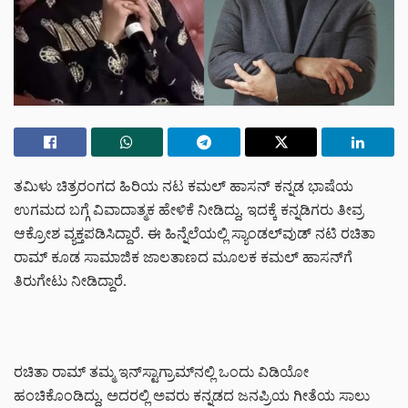
ತಮಿಳು ಚಿತ್ರರಂಗದ ಹಿರಿಯ ನಟ ಕಮಲ್ ಹಾಸನ್ ಕನ್ನಡ ಭಾಷೆಯ
ಉಗಮದ ಬಗ್ಗೆ ವಿವಾದಾತ್ಮಕ ಹೇಳಿಕೆ ನೀಡಿದ್ದು, ಇದಕ್ಕೆ ಕನ್ನಡಿಗರು ತೀವ್ರ
ಆಕ್ರೋಶ ವ್ಯಕ್ತಪಡಿಸಿದ್ದಾರೆ. ಈ ಹಿನ್ನೆಲೆಯಲ್ಲಿ ಸ್ಯಾಂಡಲ್‌ವುಡ್ ನಟಿ ರಚಿತಾ
ರಾಮ್ ಕೂಡ ಸಾಮಾಜಿಕ ಜಾಲತಾಣದ ಮೂಲಕ ಕಮಲ್ ಹಾಸನ್‌ಗೆ
ತಿರುಗೇಟು ನೀಡಿದ್ದಾರೆ.
ರಚಿತಾ ರಾಮ್ ತಮ್ಮ ಇನ್‌ಸ್ಟಾಗ್ರಾಮ್‌ನಲ್ಲಿ ಒಂದು ವಿಡಿಯೋ
ಹಂಚಿಕೊಂಡಿದ್ದು, ಅದರಲ್ಲಿ ಅವರು ಕನ್ನಡದ ಜನಪ್ರಿಯ ಗೀತೆಯ ಸಾಲು