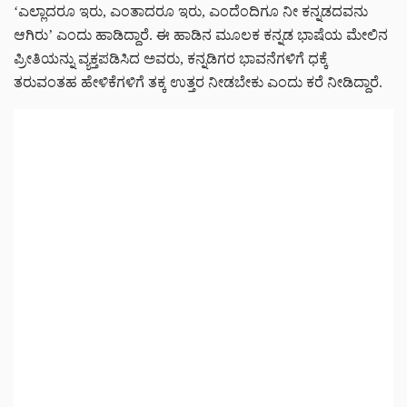
‘ಎಲ್ಲಾದರೂ ಇರು, ಎಂತಾದರೂ ಇರು, ಎಂದೆಂದಿಗೂ ನೀ ಕನ್ನಡದವನು
ಆಗಿರು’ ಎಂದು ಹಾಡಿದ್ದಾರೆ. ಈ ಹಾಡಿನ ಮೂಲಕ ಕನ್ನಡ ಭಾಷೆಯ ಮೇಲಿನ
ಪ್ರೀತಿಯನ್ನು ವ್ಯಕ್ತಪಡಿಸಿದ ಅವರು, ಕನ್ನಡಿಗರ ಭಾವನೆಗಳಿಗೆ ಧಕ್ಕೆ
ತರುವಂತಹ ಹೇಳಿಕೆಗಳಿಗೆ ತಕ್ಕ ಉತ್ತರ ನೀಡಬೇಕು ಎಂದು ಕರೆ ನೀಡಿದ್ದಾರೆ.