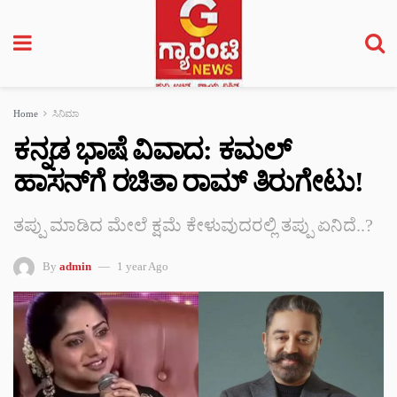
Home
ಸಿನಿಮಾ
ಕನ್ನಡ ಭಾಷೆ ವಿವಾದ: ಕಮಲ್
ಹಾಸನ್‌ಗೆ ರಚಿತಾ ರಾಮ್ ತಿರುಗೇಟು!
ತಪ್ಪು ಮಾಡಿದ ಮೇಲೆ ಕ್ಷಮೆ ಕೇಳುವುದರಲ್ಲಿ ತಪ್ಪು ಏನಿದೆ..?
By
admin
1 year Ago