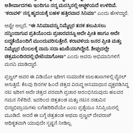
ಆಶೀರ್ವಾದಗಳು ಇಂದಿಗೂ ನನ್ನ ಮನಸ್ಸಿನಲ್ಲಿ ಅಚ್ಚಳಿಯದೆ ಉಳಿದಿವೆ.
‘ಕರಾವಳಿ’ ನನ್ನ ಹೃದಯಕ್ಕೆ ಬಹಳ ಹತ್ತಿರವಾದ ಸಿನಿಮಾ”
ಎಂದು ಹೇಳಿದ್ದಾರೆ.
ಅಷ್ಟೇ ಅಲ್ಲದೆ,
“ಈ ಸಿನಿಮಾವನ್ನು ನಿಮ್ಮೆಲ್ಲರ ತನಕ ತಲುಪಿಸಲು
ನನ್ನಿಂದಾಗುವ ಪ್ರತಿಯೊಂದು ಪ್ರಚಾರವನ್ನೂ ಅದೇ ಪ್ರೀತಿ ಹಾಗೂ ಅದೇ
ಬದ್ಧತೆಯೊಂದಿಗೆ ಮುಂದುವರಿಸುತ್ತೇನೆ. ಕರಾವಳಿಯ ಜನರ ಪ್ರೀತಿ ಮತ್ತು
ನಿಮ್ಮೆಲ್ಲರ ಬೆಂಬಲಕ್ಕೆ ನಾನು ಸದಾ ಋಣಿಯಾಗಿದ್ದೇನೆ. ಶೀಘ್ರದಲ್ಲೇ
ಚಿತ್ರಮಂದಿರದಲ್ಲಿ ಭೇಟಿಯಾಗೋಣ”
ಎಂದು ಅವರು ಅಭಿಮಾನಿಗಳಿಗೆ
ಮನವಿ ಮಾಡಿದ್ದಾರೆ.
ಪ್ರಜ್ವಲ್ ಅವರ ಈ ವಿಡಿಯೋ ಇದೀಗ ಸಾಮಾಜಿಕ ಜಾಲತಾಣಗಳಲ್ಲಿ ವೈರಲ್
ಆಗುತ್ತಿದೆ. ಕೆಲವು ದಿನಗಳ ಹಿಂದೆ ಚಿತ್ರದ ವಿರುದ್ಧ ಅಸಮಾಧಾನ ವ್ಯಕ್ತಪಡಿಸಿದ್ದ
ನಟ ಇದೀಗ ಅದೇ ಚಿತ್ರದ ಪರವಾಗಿ ಪ್ರಚಾರ ಆರಂಭಿಸಿರುವುದು ಹಲವರ
ಗಮನ ಸೆಳೆದಿದೆ. ಇದರಿಂದ ಚಿತ್ರತಂಡ ಮತ್ತು ನಟನ ನಡುವಿನ
ಭಿನ್ನಾಭಿಪ್ರಾಯಗಳು ಬಗೆಹರಿದಿವೆಯೇ ಎಂಬ ಪ್ರಶ್ನೆಯೂ ಸಿನಿಪ್ರಿಯರಲ್ಲಿ
ಮೂಡಿದೆ. ಆದರೆ ಈ ಬಗ್ಗೆ ಚಿತ್ರತಂಡ ಅಥವಾ ಪ್ರಜ್ವಲ್ ದೇವರಾಜ್
ಅಧಿಕೃತವಾಗಿ ಯಾವುದೇ ಸ್ಪಷ್ಟನೆ ನೀಡಿಲ್ಲ.