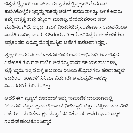
ಚಿತ್ರದ ಟ್ರೈಲರ್ ಲಾಂಚ್ ಕಾರ್ಯಕ್ರಮದಲ್ಲಿ ಪ್ರಜ್ವಲ್ ದೇವರಾಜ್
ಕಾಣಿಸಿಕೊಳ್ಳದೇ ಇದ್ದದ್ದು ಸಾಕಷ್ಟು ಚರ್ಚೆಗೆ ಕಾರಣವಾಗಿತ್ತು. ಬಳಿಕ ಅವರು
ತಮ್ಮ ಪಾತ್ರಕ್ಕೆ ತಾವು ಡಬ್ಬಿಂಗ್ ಮಾಡಿಲ್ಲ, ಬೇರೆಯವರಿಂದ ಡಬ್
ಮಾಡಿಸಲಾಗಿದೆ. ಅಲ್ಲದೆ, ತಮಗೆ ನೀಡಬೇಕಿದ್ದ ಸಂಪೂರ್ಣ ಸಂಭಾವನೆಯೂ
ಪಾವತಿಯಾಗಿಲ್ಲ ಎಂದು ಬಹಿರಂಗವಾಗಿ ಆರೋಪಿಸಿದ್ದರು. ಈ ಹೇಳಿಕೆಗಳು
ಚಿತ್ರತಂಡದ ವಿರುದ್ಧ ದೊಡ್ಡ ಮಟ್ಟದ ಚರ್ಚೆಗೆ ಕಾರಣವಾಗಿದ್ದವು.
ಪ್ರಜ್ವಲ್ ಅವರ ಈ ಆರೋಪಗಳ ಬಳಿಕ ಅವರ ಅಭಿಮಾನಿಗಳೂ ಚಿತ್ರದ
ನಿರ್ದೇಶಕ ಗುರುದತ್ ಗಾಣಿಗ ಅವರನ್ನು ಸಾಮಾಜಿಕ ಜಾಲತಾಣಗಳಲ್ಲಿ
ಪ್ರಶ್ನಿಸಿದ್ದರು. ಚಿತ್ರದ ಬಗ್ಗೆ ಹಲವಾರು ರೀತಿಯ ಟ್ರೋಲ್‌ಗಳು ಹರಿದಾಡಿದ್ದವು.
ಇದರಿಂದ ‘ಕರಾವಳಿ’ ಸಿನಿಮಾ ಬಿಡುಗಡೆಗೂ ಮುನ್ನವೇ ಸಾಕಷ್ಟು
ವಿವಾದಗಳಿಗೆ ಗುರಿಯಾಗಿತ್ತು.
ಆದರೆ ಈಗ ಪ್ರಜ್ವಲ್ ದೇವರಾಜ್ ತಮ್ಮ ಸಾಮಾಜಿಕ ಜಾಲತಾಣದಲ್ಲಿ
‘ಕರಾವಳಿ’ ಚಿತ್ರದ ಪ್ರಚಾರಕ್ಕೆ ಚಾಲನೆ ನೀಡಿದ್ದಾರೆ. ಚಿತ್ರದ ಚಿತ್ರೀಕರಣದ ವೇಳೆ
ನಡೆದ ಒಂದು ವಿಶೇಷ ಕ್ಷಣವನ್ನು ನೆನಪಿಸಿಕೊಂಡು ಅವರು ಭಾವನಾತ್ಮಕ
ಸಂದೇಶ ಹಂಚಿಕೊಂಡಿದ್ದಾರೆ.