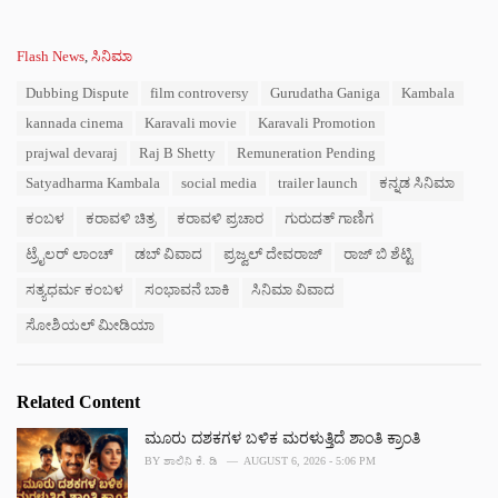
C
Flash News
,
ಸಿನಿಮಾ
a
T
Dubbing Dispute
film controversy
Gurudatha Ganiga
Kambala
t
a
e
kannada cinema
Karavali movie
Karavali Promotion
g
g
s
prajwal devaraj
Raj B Shetty
Remuneration Pending
o
:
r
Satyadharma Kambala
social media
trailer launch
ಕನ್ನಡ ಸಿನಿಮಾ
i
e
ಕಂಬಳ
ಕರಾವಳಿ ಚಿತ್ರ
ಕರಾವಳಿ ಪ್ರಚಾರ
ಗುರುದತ್ ಗಾಣಿಗ
s
ಟ್ರೈಲರ್ ಲಾಂಚ್
ಡಬ್ ವಿವಾದ
ಪ್ರಜ್ವಲ್ ದೇವರಾಜ್
ರಾಜ್ ಬಿ ಶೆಟ್ಟಿ
:
ಸತ್ಯಧರ್ಮ ಕಂಬಳ
ಸಂಭಾವನೆ ಬಾಕಿ
ಸಿನಿಮಾ ವಿವಾದ
ಸೋಶಿಯಲ್ ಮೀಡಿಯಾ
Related Content
ಮೂರು ದಶಕಗಳ ಬಳಿಕ ಮರಳುತ್ತಿದೆ ಶಾಂತಿ ಕ್ರಾಂತಿ
BY
ಶಾಲಿನಿ ಕೆ. ಡಿ
AUGUST 6, 2026 - 5:06 PM