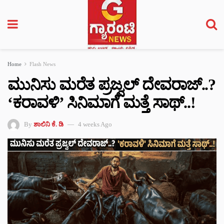
Home
Flash News
ಮುನಿಸು ಮರೆತ ಪ್ರಜ್ವಲ್ ದೇವರಾಜ್..?
‘ಕರಾವಳಿ’ ಸಿನಿಮಾಗೆ ಮತ್ತೆ ಸಾಥ್..!
By
ಶಾಲಿನಿ ಕೆ. ಡಿ
4 weeks Ago