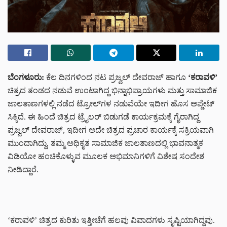
ಬೆಂಗಳೂರು:
ಕೆಲ ದಿನಗಳಿಂದ ನಟ ಪ್ರಜ್ವಲ್ ದೇವರಾಜ್ ಹಾಗೂ
‘ಕರಾವಳಿ’
ಚಿತ್ರದ ತಂಡದ ನಡುವೆ ಉಂಟಾಗಿದ್ದ ಭಿನ್ನಾಭಿಪ್ರಾಯಗಳು ಮತ್ತು ಸಾಮಾಜಿಕ
ಜಾಲತಾಣಗಳಲ್ಲಿ ನಡೆದ ಟ್ರೋಲ್‌ಗಳ ನಡುವೆಯೇ ಇದೀಗ ಹೊಸ ಅಪ್ಡೇಟ್‌‌
ಸಿಕ್ಕಿದೆ. ಈ ಹಿಂದೆ ಚಿತ್ರದ ಟ್ರೈಲರ್ ಬಿಡುಗಡೆ ಕಾರ್ಯಕ್ರಮಕ್ಕೆ ಗೈರಾಗಿದ್ದ
ಪ್ರಜ್ವಲ್ ದೇವರಾಜ್, ಇದೀಗ ಅದೇ ಚಿತ್ರದ ಪ್ರಚಾರ ಕಾರ್ಯಕ್ಕೆ ಸಕ್ರಿಯವಾಗಿ
ಮುಂದಾಗಿದ್ದು, ತಮ್ಮ ಅಧಿಕೃತ ಸಾಮಾಜಿಕ ಜಾಲತಾಣದಲ್ಲಿ ಭಾವನಾತ್ಮಕ
ವಿಡಿಯೋ ಹಂಚಿಕೊಳ್ಳುವ ಮೂಲಕ ಅಭಿಮಾನಿಗಳಿಗೆ ವಿಶೇಷ ಸಂದೇಶ
ನೀಡಿದ್ದಾರೆ.
‘ಕರಾವಳಿ’ ಚಿತ್ರದ ಕುರಿತು ಇತ್ತೀಚೆಗೆ ಹಲವು ವಿವಾದಗಳು ಸೃಷ್ಟಿಯಾಗಿದ್ದವು.