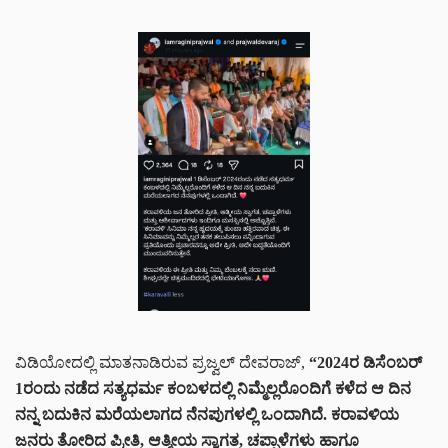
ವಿಡಿಯೋದಲ್ಲಿ ಮಾತನಾಡಿರುವ ಪ್ರಜ್ವಲ್ ದೇವರಾಜ್,
“2024ರ ಡಿಸೆಂಬರ್
1ರಂದು ನಡೆದ ಸತ್ಯಧರ್ಮ ಕಂಬಳದಲ್ಲಿ ನಿಮ್ಮೆಲ್ಲರೊಂದಿಗೆ ಕಳೆದ ಆ ದಿನ
ನನ್ನ ಬದುಕಿನ ಮರೆಯಲಾಗದ ನೆನಪುಗಳಲ್ಲಿ ಒಂದಾಗಿದೆ. ಕರಾವಳಿಯ
ಜನರು ತೋರಿದ ಪ್ರೀತಿ, ಆತ್ಮೀಯ ಸ್ವಾಗತ, ಚಪ್ಪಾಳೆಗಳು ಹಾಗೂ