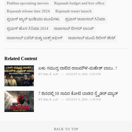
e
Prabhas upcoming movies
Rajasaab budget and box office
g
g
s
Rajasaab release date 2024
Rajasaab teaser launch
o
:
r
ಪ್ರಭಾಸ್ ಪ್ಯಾನ್ ಇಂಡಿಯಾ ಮೂವಿಗಳು
ಪ್ರಭಾಸ್ ರಾಜಾಸಾಬ್ ಸಿನಿಮಾ
i
e
ಪ್ರಭಾಸ್ ಹೊಸ ಸಿನಿಮಾ 2024
ರಾಜಾಸಾಬ್ ಟೀಸರ್ ಲಾಂಚ್
s
ರಾಜಾಸಾಬ್ ಬಜೆಟ್ ಮತ್ತು ಬಾಕ್ಸ್ ಆಫೀಸ್
ರಾಜಾಸಾಬ್ ಮೂವಿ ರಿಲೀಸ್ ಡೇಟ್
:
Related Content
ಏಳು ಸಮುದ್ರ ದಾಟಿದ ರಾಜಮೌಳಿ-ಮಹೇಶ್ ಬಾಬು..!
BY
ದಿಶಾ ಕೆ. ಎಸ್.
AUGUST 6, 2026 - 2:02 PM
7 ದಿನದಲ್ಲಿ 10 ಸಾವಿರ ಕೋಟಿ ಬಾಚಿದ ಸ್ಪೈಡರ್ ಮ್ಯಾನ್
BY
ದಿಶಾ ಕೆ. ಎಸ್.
AUGUST 6, 2026 - 1:59 PM
BACK TO TOP