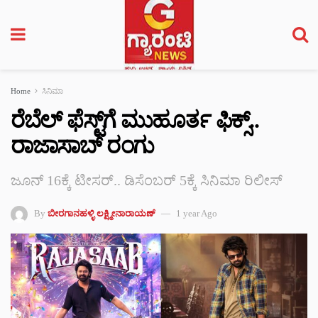
Home
ಸಿನಿಮಾ
ರೆಬೆಲ್ ಫೆಸ್ಟ್‌ಗೆ ಮುಹೂರ್ತ ಫಿಕ್ಸ್..
ರಾಜಾಸಾಬ್ ರಂಗು
ಜೂನ್ 16ಕ್ಕೆ ಟೀಸರ್.. ಡಿಸೆಂಬರ್ 5ಕ್ಕೆ ಸಿನಿಮಾ ರಿಲೀಸ್
By
ಬೀರಗಾನಹಳ್ಳಿ ಲಕ್ಷ್ಮೀನಾರಾಯಣ್
1 year Ago