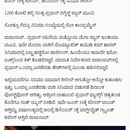
ಜೂನ್ 16ಕ್ಕೆ ಟೀಸರ್.. ಡಿಸೆಂಬರ್ 5ಕ್ಕೆ ಸಿನಿಮಾ ರಿಲೀಸ್
1200 ಕೋಟಿ ಕಲ್ಕಿ ನಂತ್ರ ಪ್ರಭಾಸ್ ಬಿಗ್ಗೆಸ್ಟ್ ಪ್ಯಾನ್ ಮೂವಿ
ಸೋತ್ರೂ ಗೆದ್ರೂ ಸಿನಿಮಾ ಸಂಖ್ಯೆಯಲ್ಲಿ ನೋ ಕಾಂಪ್ರಮೈಸ್
ರಾಜಾಸಾಬ್.. ಪ್ರಭಾಸ್ ನಟನೆಯ ಮತ್ತೊಂದು ಮೆಗಾ ಪ್ಯಾನ್ ಇಂಡಿಯಾ
ಮೂವಿ. ಇದೇ ಮೊದಲ ಬಾರಿಗೆ ರೊಮ್ಯಾಂಟಿಕ್ ಕಾಮಿಡಿ ಕಮ್ ಹಾರರ್
ಸಿನಿಮಾದಲ್ಲಿ ಬಣ್ಣ ಹಚ್ಚಿರೋ ಡಾರ್ಲಿಂಗ್, ಹಿಂದೆಂದೂ ಕಾಣದೇ ಇರೋ
ಲುಕ್ಸ್‌ನಿಂದ ಕಿಕ್ ಕೊಡಲಿದ್ದಾರೆ. ಮಾರುತಿ ನಿರ್ದೇಶನದ ರಾಜಾಸಾಬ್‌‌ನಲ್ಲಿ
ಪ್ರಭಾಸ್ ಒಂದಲ್ಲ ಎರಡೆರಡು ಶೇಡ್‌‌ಗಳಲ್ಲಿ ಮಿಂಚು ಹರಿಸಲಿದ್ದಾರೆ.
ಇಲ್ಲಿಯವರೆಗೂ ಸಿನಿಮಾ ಯಾವಾಗ ರಿಲೀಸ್ ಆಗುತ್ತೋ ಅನ್ನೋ ಕುತೂಹಲ
ಇತ್ತು. ಒಂದಲ್ಲ ಎರಡೆರಡು ಬಾರಿ ಸಿನಿಮಾದ ಬಿಡುಗಡೆ ದಿನಾಂಕ
ಪೋಸ್ಟ್‌ಪೋನ್ ಆಗಿತ್ತು. ಆದ್ರೀಗ ಬಾಹುಬಲಿ ಪ್ರಭಾಸ್ ಫ್ಯಾನ್ಸ್‌ಗೆ ಚಿತ್ರತಂಡ
ಕೊನೆಗೂ ಗುಡ್ ನ್ಯೂಸ್ ನೀಡಿದೆ. ಇದೇ ಜೂನ್ 16ಕ್ಕೆ ಟೀಸರ್ ಲಾಂಚ್
ಆಗ್ತಿದ್ದು, ವರ್ಷಾಂತ್ಯದಲ್ಲಿ ಅಂದ್ರೆ ಡಿಸೆಂಬರ್ 5ಕ್ಕೆ ವರ್ಲ್ಡ್‌ವೈಡ್ ಗ್ರ್ಯಾಂಡ್
ರಿಲೀಸ್ ಆಗ್ತಿದೆ ರಾಜಾಸಾಬ್.