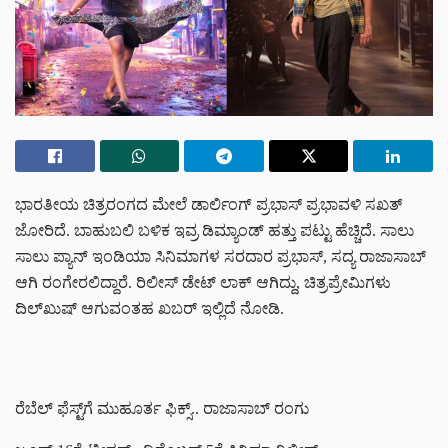
ಭಾರತೀಯ ಚಿತ್ರರಂಗದ ಮೇಲೆ ಡಾರ್ಲಿಂಗ್ ಪ್ರಭಾಸ್ ಪ್ರಭಾವಳಿ ಸಖತ್
ಜೋರಿದೆ. ಬಾಹುಬಲಿ ಬಳಿಕ ಇವ್ರ ಡಿಮ್ಯಾಂಡ್ ಹತ್ತು ಪಟ್ಟು ಹೆಚ್ಚಿದೆ. ಸಾಲು
ಸಾಲು ಪ್ಯಾನ್ ಇಂಡಿಯಾ ಸಿನಿಮಾಗಳ ಸರದಾರ ಪ್ರಭಾಸ್, ಸದ್ಯ ರಾಜಾಸಾಬ್
ಆಗಿ ರಂಗೇರಲಿದ್ದಾರೆ. ರಿಲೀಸ್ ಡೇಟ್ ಲಾಕ್ ಆಗಿದ್ದು, ಚಿತ್ರಪ್ರೇಮಿಗಳು
ದಿಲ್‌ಖುಷ್ ಆಗುವಂತಹ ಖಬರ್ ಇಲ್ಲಿದೆ ನೋಡಿ.
ರೆಬೆಲ್ ಫೆಸ್ಟ್‌ಗೆ ಮುಹೂರ್ತ ಫಿಕ್ಸ್.. ರಾಜಾಸಾಬ್ ರಂಗು