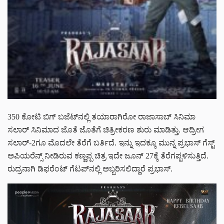
350 ಕೋಟಿ ಬಿಗ್ ಬಜೆಟ್‌‌ನಲ್ಲಿ ತಯಾರಾಗಿರೋ ರಾಜಾಸಾಬ್ ಸಿನಿಮಾ
ಸಲಾರ್ ಸಿನಿಮಾದ ಜೊತೆ ಜೊತೆಗೆ ಚಿತ್ರೀಕರಣ ಶುರು ಮಾಡಿತ್ತು. ಆದ್ರೀಗ
ಸಲಾರ್-2ಗೂ ಮೊದಲೇ ತೆರೆಗೆ ಬರ್ತಿದೆ. ಇನ್ನು ಇದಕ್ಕೂ ಮುನ್ನ ಪ್ರಭಾಸ್ ಗೆಸ್ಟ್
ಅಪಿಯರೆನ್ಸ್ ನೀಡಿರುವ ಕಣ್ಣಪ್ಪ ಚಿತ್ರ ಇದೇ ಜೂನ್ 27ಕ್ಕೆ ತೆರೆಗಪ್ಪಳಿಸುತ್ತಿದೆ.
ರುದ್ರನಾಗಿ ಡಿಫರೆಂಟ್ ಗೆಟಪ್‌‌ನಲ್ಲಿ ಅಬ್ಬರಿಸಲಿದ್ದಾರೆ ಪ್ರಭಾಸ್.