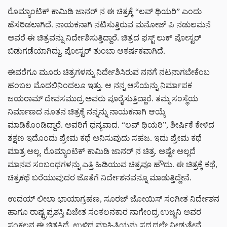
ರೊಮ್ಯಾಂಟಿಕ್ ಕಾಮಿಡಿ ಜಾನರ್ ನ ಈ ಚಿತ್ರಕ್ಕೆ “ಲವ್ ಥಿಯರಿ” ಎಂದು
ಹೆಸರಿಡಲಾಗಿದೆ. ನಾಯಕನಾಗಿ ನಟಿಸುತ್ತಿರುವ ಮನೋಜ್ ಪಿ ನಡುಲಮನೆ
ಅವರೆ ಈ ಚಿತ್ರವನ್ನು ನಿರ್ದೇಶಿಸುತ್ತಿದ್ದಾರೆ. ಚಿತ್ರದ ಫಸ್ಟ್ ಲುಕ್ ಪೋಸ್ಟರ್
ಬಿಡುಗಡೆಯಾಗಿದ್ದು, ಪೋಸ್ಟರ್ ತುಂಬಾ ಆಕರ್ಷಕವಾಗಿದೆ.
ಈವರೆಗೂ ಮೂರು ಚಿತ್ರಗಳನ್ನು ನಿರ್ದೇಶಿಸಿರುವ ನನಗೆ ನಟನಾಗಬೇಕೆಂಬ
ಹಂಬಲ ಮೊದಲಿನಿಂದಲೂ ಇತ್ತು. ಆ ನನ್ನ ಆಸೆಯನ್ನು ನಿರ್ಮಾಪಕ
ಜಯರಾಮ್ ದೇವಸಮುದ್ರ ಅವರು ಪೂರೈಸುತ್ತಿದ್ದಾರೆ‌. ತಮ್ಮ ಸಂಸ್ಥೆಯ
ನಿರ್ಮಾಣದ ನೂತನ ಚಿತ್ರಕ್ಕೆ ನನ್ನನ್ನು ನಾಯಕನಾಗಿ ಆಯ್ಕೆ
ಮಾಡಿಕೊಂಡಿದ್ದಾರೆ. ಅವರಿಗೆ ಧನ್ಯವಾದ. “ಲವ್ ಥಿಯರಿ”, ಶೀರ್ಷಿಕೆ ಕೇಳಿದ
ತಕ್ಷಣ ಇದೊಂದು ಪ್ರೇಮ ಕಥೆ ಅನಿಸುವುದು ಸಹಜ.‌ ಇದು ಪ್ರೇಮ ಕಥೆ
ಮಾತ್ರ ಅಲ್ಲ. ರೊಮ್ಯಾಂಟಿಕ್ ಕಾಮಿಡಿ ಜಾನರ್ ನ ಚಿತ್ರ. ಅಷ್ಟೇ ಅಲ್ಲದೆ
ಮಾನವ ಸಂಬಂಧಗಳನ್ನು ಎತ್ತಿ ಹಿಡಿಯುವ ಚಿತ್ರವೂ ಹೌದು. ಈ ಚಿತ್ರಕ್ಕೆ ಕಥೆ,
ಚಿತ್ರಕಥೆ ಬರೆಯುವುದರ ಜೊತೆಗೆ ನಿರ್ದೇಶನವನ್ನೂ ಮಾಡುತ್ತಿದ್ದೇನೆ.
ಉದಯ್ ಲೀಲಾ‌ ಛಾಯಾಗ್ರಹಣ, ಸೂರಜ್ ಜೋಯಿಸ್ ಸಂಗೀತ ನಿರ್ದೇಶನ
ಹಾಗೂ ರಾಷ್ಟ್ರಪ್ರಶಸ್ತಿ ವಿಜೇತ ಸಂಕಲನಕಾರ ನಾಗೇಂದ್ರ ಉಜ್ಜನಿ ಅವರ
ಸಂಕಲನ ಈ ಚಿತ್ರಕ್ಕಿದೆ. ಉಳಿದ ಮಾಹಿತಿಯನ್ನು ಸದ್ಯದಲ್ಲೇ ನೀಡುತ್ತೇವೆ.