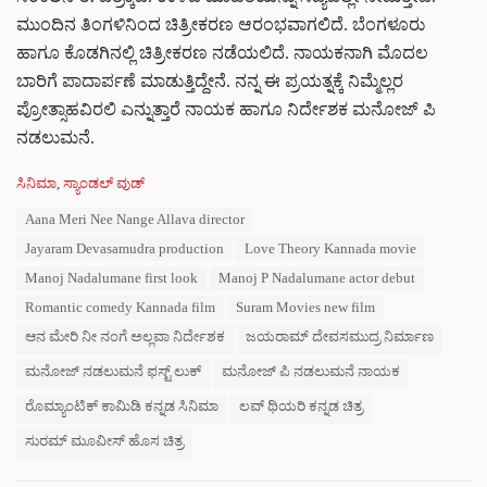
ಮುಂದಿನ ತಿಂಗಳಿನಿಂದ ಚಿತ್ರೀಕರಣ ಆರಂಭವಾಗಲಿದೆ. ಬೆಂಗಳೂರು
ಹಾಗೂ ಕೊಡಗಿನಲ್ಲಿ ಚಿತ್ರೀಕರಣ ನಡೆಯಲಿದೆ. ನಾಯಕನಾಗಿ ಮೊದಲ
ಬಾರಿಗೆ ಪಾದಾರ್ಪಣೆ ಮಾಡುತ್ತಿದ್ದೇನೆ. ನನ್ನ ಈ ಪ್ರಯತ್ನಕ್ಕೆ ನಿಮ್ಮೆಲ್ಲರ
ಪ್ರೋತ್ಸಾಹವಿರಲಿ ಎನ್ನುತ್ತಾರೆ ನಾಯಕ‌ ಹಾಗೂ ನಿರ್ದೇಶಕ ಮನೋಜ್ ಪಿ
ನಡಲುಮನೆ.
C
ಸಿನಿಮಾ
,
ಸ್ಯಾಂಡಲ್ ವುಡ್
a
T
Aana Meri Nee Nange Allava director
t
a
e
Jayaram Devasamudra production
Love Theory Kannada movie
g
g
s
Manoj Nadalumane first look
Manoj P Nadalumane actor debut
o
:
r
Romantic comedy Kannada film
Suram Movies new film
i
ಆನ ಮೇರಿ ನೀ ನಂಗೆ ಅಲ್ಲವಾ ನಿರ್ದೇಶಕ
ಜಯರಾಮ್ ದೇವಸಮುದ್ರ ನಿರ್ಮಾಣ
e
s
ಮನೋಜ್ ನಡಲುಮನೆ ಫಸ್ಟ್ ಲುಕ್
ಮನೋಜ್ ಪಿ ನಡಲುಮನೆ ನಾಯಕ
:
ರೊಮ್ಯಾಂಟಿಕ್ ಕಾಮಿಡಿ ಕನ್ನಡ ಸಿನಿಮಾ
ಲವ್ ಥಿಯರಿ ಕನ್ನಡ ಚಿತ್ರ
ಸುರಮ್ ಮೂವೀಸ್ ಹೊಸ ಚಿತ್ರ