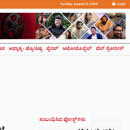
Sunday, August 9, 2026
Login
ಞಾನ
ಆಧ್ಯಾತ್ಮ- ಜ್ಯೋತಿಷ್ಯ
ವೈರಲ್
ಆಟೋಮೊಬೈಲ್
ವೆಬ್ ಸ್ಟೋರೀಸ್
ಸಂಬಂಧಿಸಿದ ಪೋಸ್ಟ್‌ಗಳು