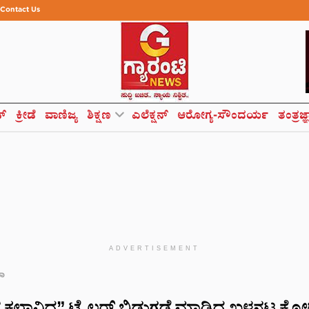
Contact Us
ಸ್
ಕ್ರೀಡೆ
ವಾಣಿಜ್ಯ
ಶಿಕ್ಷಣ
ಎಲೆಕ್ಷನ್
ಆರೋಗ್ಯ-ಸೌಂದರ್ಯ
ತಂತ್ರಜ್
ADVERTISEMENT
ಮಾ