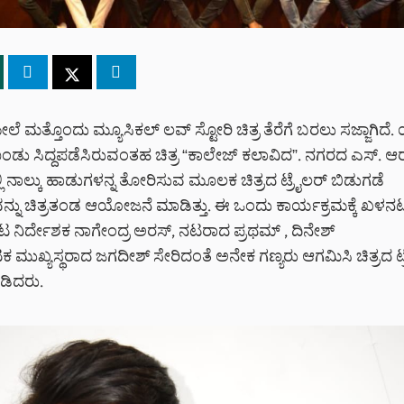
ಮೇಲೆ ಮತ್ತೊಂದು ಮ್ಯೂಸಿಕಲ್ ಲವ್ ಸ್ಟೋರಿ ಚಿತ್ರ ತೆರೆಗೆ ಬರಲು ಸಜ್ಜಾಗಿ
ಡು ಸಿದ್ದಪಡೆಸಿರುವಂತಹ ಚಿತ್ರ “ಕಾಲೇಜ್ ಕಲಾವಿದ”. ನಗರದ ಎಸ್. ಆರ್. ವಿ
ಿ ನಾಲ್ಕು ಹಾಡುಗಳನ್ನ ತೋರಿಸುವ ಮೂಲಕ ಚಿತ್ರದ ಟ್ರೈಲರ್ ಬಿಡುಗಡೆ
ನ್ನು ಚಿತ್ರತಂಡ ಆಯೋಜನೆ ಮಾಡಿತ್ತು. ಈ ಒಂದು ಕಾರ್ಯಕ್ರಮಕ್ಕೆ ಖಳ
ನಟ ನಿರ್ದೇಶಕ ನಾಗೇಂದ್ರ ಅರಸ್, ನಟರಾದ ಪ್ರಥಮ್ , ದಿನೇಶ್
ಮುಖ್ಯಸ್ಥರಾದ ಜಗದೀಶ್ ಸೇರಿದಂತೆ ಅನೇಕ ಗಣ್ಯರು ಆಗಮಿಸಿ ಚಿತ್ರದ ಟ
ಡಿದರು.