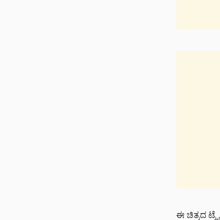
ಈ ಚಿತ್ರದ ಟ್