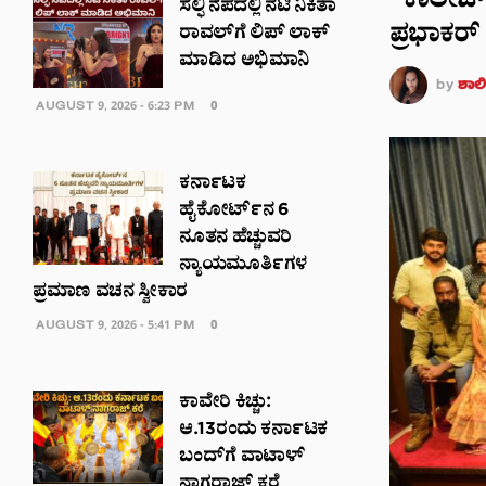
“ಕಾಲೇಜ್
ಸೆಲ್ಫಿ ನೆಪದಲ್ಲಿ ನಟಿ ನಿಕಿತಾ
ಪ್ರಭಾಕರ್
ರಾವಲ್‌‌ಗೆ ಲಿಪ್ ಲಾಕ್
ಮಾಡಿದ ಅಭಿಮಾನಿ
by
ಶಾಲಿನ
AUGUST 9, 2026 - 6:23 PM
0
ಕರ್ನಾಟಕ
ಹೈಕೋರ್ಟ್‌ನ 6
ನೂತನ ಹೆಚ್ಚುವರಿ
ನ್ಯಾಯಮೂರ್ತಿಗಳ
ಪ್ರಮಾಣ ವಚನ ಸ್ವೀಕಾರ
AUGUST 9, 2026 - 5:41 PM
0
ಕಾವೇರಿ ಕಿಚ್ಚು:
ಆ.13ರಂದು ಕರ್ನಾಟಕ
ಬಂದ್‌ಗೆ ವಾಟಾಳ್
ನಾಗರಾಜ್ ಕರೆ