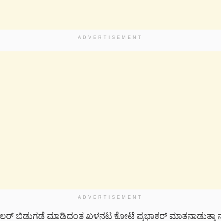
ADVERTISEMENT
ADVERTISEMENT
ರೈಲರ್ ಬಿಡುಗಡೆ ಮಾಡಿದಂತ ಖಳನಟ ಕೋಟೆ ಪ್ರಭಾಕರ್ ಮಾತನಾಡುತ್ತಾ ನನ್