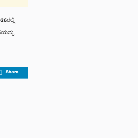
6ರಲ್ಲಿ
ೆಯನ್ನು
Share