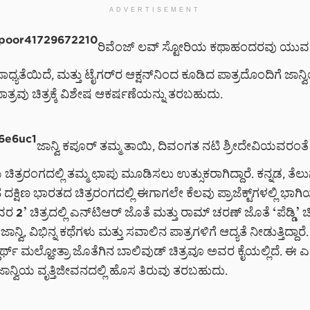
ADVERTISEMENT
ರಿವೆಂಜ್ ಲವ್ ಸ್ಟೋರಿಯ ಕಥಾಹಂದರವು ಯುವ 
ಧ್ಯತೆಯಿದೆ, ಮತ್ತು ಟೈಗರ್‌ರ ಆಕ್ಷನ್‌ನಿಂದ ಕೂಡಿದ ಪಾತ್ರದೊಂದಿಗೆ ಜಾನ್
ಾತ್ರವು ಚಿತ್ರಕ್ಕೆ ವಿಶೇಷ ಆಕರ್ಷಣೆಯನ್ನು ತರಬಹುದು.
ಜಾನ್ವಿ ಕಪೂರ್ ತಮ್ಮ ತಾಯಿ, ದಿವಂಗತ ನಟಿ ಶ್ರೀದೇವಿಯವರಂತೆ
ತ್ರರಂಗದಲ್ಲಿ ತಮ್ಮ ಛಾಪು ಮೂಡಿಸಲು ಉತ್ಸುಕರಾಗಿದ್ದಾರೆ. ಕನ್ನಡ, ತೆಲುಗ
್ಷಿಣ ಭಾರತದ ಚಿತ್ರರಂಗದಲ್ಲಿ ಈಗಾಗಲೇ ಕೆಲವು ಪ್ರಾಜೆಕ್ಟ್‌ಗಳಲ್ಲಿ ಭಾಗಿಯಾ
ರ 2’ ಚಿತ್ರದಲ್ಲಿ ಎನ್‌ಟಿಆರ್ ಜೊತೆ ಮತ್ತು ರಾಮ್ ಚರಣ್ ಜೊತೆ ‘ಪೆಡ್ಡಿ’ ಚಿತ
ಜಾನ್ವಿ, ವಿಭಿನ್ನ ಕಥೆಗಳು ಮತ್ತು ಸವಾಲಿನ ಪಾತ್ರಗಳಿಗೆ ಆದ್ಯತೆ ನೀಡುತ್ತಿದ್ದಾರ
ಧಾರ್ಥ್ ಮಲ್ಹೋತ್ರಾ ಜೊತೆಗಿನ ಬಾಲಿವುಡ್ ಚಿತ್ರವೂ ಅವರ ಕೈಯಲ್ಲಿದೆ. ಈ ಎಲ
ಳು ಜಾನ್ವಿಯ ವೃತ್ತಿಜೀವನದಲ್ಲಿ ಹೊಸ ತಿರುವು ತರಬಹುದು.