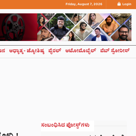
Friday, August 7, 2026
Login
ಞಾನ
ಆಧ್ಯಾತ್ಮ- ಜ್ಯೋತಿಷ್ಯ
ವೈರಲ್
ಆಟೋಮೊಬೈಲ್
ವೆಬ್ ಸ್ಟೋರೀಸ್
ಸಂಬಂಧಿಸಿದ ಪೋಸ್ಟ್‌ಗಳು