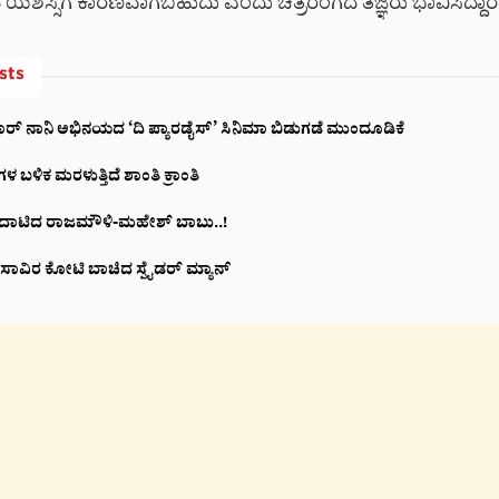
ಿತ್ರದ ಯಶಸ್ಸಿಗೆ ಕಾರಣವಾಗಬಹುದು ಎಂದು ಚಿತ್ರರಂಗದ ತಜ್ಞರು ಭಾವಿಸಿದ್ದಾರೆ
sts
್ಟಾರ್ ನಾನಿ ಅಭಿನಯದ ‘ದಿ ಪ್ಯಾರಡೈಸ್’ ಸಿನಿಮಾ ಬಿಡುಗಡೆ ಮುಂದೂಡಿಕೆ
ಬಳಿಕ ಮರಳುತ್ತಿದೆ ಶಾಂತಿ ಕ್ರಾಂತಿ
 ದಾಟಿದ ರಾಜಮೌಳಿ-ಮಹೇಶ್ ಬಾಬು..!
0 ಸಾವಿರ ಕೋಟಿ ಬಾಚಿದ ಸ್ಪೈಡರ್ ಮ್ಯಾನ್