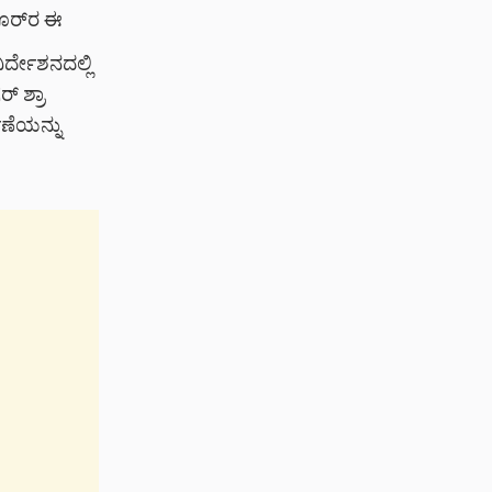
ಪೂರ್‌ರ ಈ
ರ್ದೇಶನದಲ್ಲಿ
ಗರ್ ಶ್ರಾ
ಷಣೆಯನ್ನು