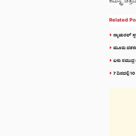
ಕೆಮಿಸ್ಟ್ರಿ ಚ
Related
Po
ನ್ಯಾಚುರಲ್ ಸ
ಮೂರು ದಶಕಗಳ 
ಏಳು ಸಮುದ್ರ
7 ದಿನದಲ್ಲಿ 1