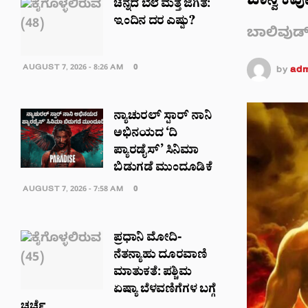
ಜಾನ್ವಿ ಕಪ
ಚಿನ್ನದ ಬೆಲೆ ಮತ್ತೆ ಜಿಗಿತ:
ಇಂದಿನ ದರ ಎಷ್ಟು?
ಬಾಲಿವುಡ್‌ನ
AUGUST 7, 2026 - 8:26 AM
0
by
adm
ನ್ಯಾಚುರಲ್ ಸ್ಟಾರ್ ನಾನಿ
ಅಭಿನಯದ ‘ದಿ
ಪ್ಯಾರಡೈಸ್’ ಸಿನಿಮಾ
ಬಿಡುಗಡೆ ಮುಂದೂಡಿಕೆ
AUGUST 7, 2026 - 7:58 AM
0
ಪ್ರಧಾನಿ ಮೋದಿ-
ನೆತನ್ಯಾಹು ದೂರವಾಣಿ
ಮಾತುಕತೆ: ಪಶ್ಚಿಮ
ಏಷ್ಯಾ ಬೆಳವಣಿಗೆಗಳ ಬಗ್ಗೆ
ಚರ್ಚೆ