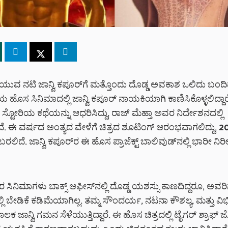
ಯುವ ನಟಿ ಜಾನ್ವಿ ಕಪೂರ್‌ಗೆ ಮತ್ತೊಂದು ದೊಡ್ಡ ಅವಕಾಶ ಒಲಿದು ಬಂದಿದ
ಯ ಹೊಸ ಸಿನಿಮಾದಲ್ಲಿ ಜಾನ್ವಿ ಕಪೂರ್ ನಾಯಕಿಯಾಗಿ ಕಾಣಿಸಿಕೊಳ್ಳಲಿದ್ದಾರೆ
 ಸ್ಟೋರಿಯ ಕಥೆಯನ್ನು ಆಧರಿಸಿದ್ದು, ರಾಜ್ ಮೆಹ್ತಾ ಅವರ ನಿರ್ದೇಶನದಲ್ಲಿ
 ಈ ವರ್ಷದ ಅಂತ್ಯದ ವೇಳೆಗೆ ಚಿತ್ರದ ಶೂಟಿಂಗ್ ಆರಂಭವಾಗಲಿದ್ದು, 202
ೆ ಬರಲಿದೆ. ಜಾನ್ವಿ ಕಪೂರ್‌ರ ಈ ಹೊಸ ಪ್ರಾಜೆಕ್ಟ್ ಬಾಲಿವುಡ್‌ನಲ್ಲಿ ಭಾರೀ ನಿರೀಕ
‌ರ ಸಿನಿಮಾಗಳು ಬಾಕ್ಸ್ ಆಫೀಸ್‌ನಲ್ಲಿ ದೊಡ್ಡ ಯಶಸ್ಸು ಕಾಣದಿದ್ದರೂ, ಅವರಿ
ಲಿ ಬೇಡಿಕೆ ಕಡಿಮೆಯಾಗಿಲ್ಲ. ತಮ್ಮ ಸೌಂದರ್ಯ, ನಟನಾ ಕೌಶಲ್ಯ, ಮತ್ತು ವಿಭಿ
 ಜಾನ್ವಿ ಗಮನ ಸೆಳೆಯುತ್ತಿದ್ದಾರೆ. ಈ ಹೊಸ ಚಿತ್ರದಲ್ಲಿ ಟೈಗರ್ ಶ್ರಾಫ್