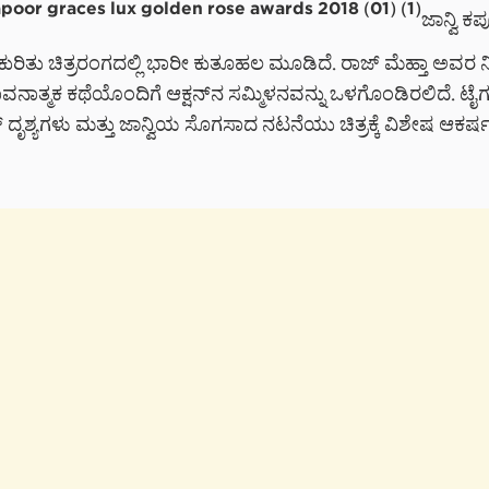
ಜಾನ್ವಿ ಕ
ಕುರಿತು ಚಿತ್ರರಂಗದಲ್ಲಿ ಭಾರೀ ಕುತೂಹಲ ಮೂಡಿದೆ. ರಾಜ್ ಮೆಹ್ತಾ ಅವರ ನಿ
ಾವನಾತ್ಮಕ ಕಥೆಯೊಂದಿಗೆ ಆಕ್ಷನ್‌ನ ಸಮ್ಮಿಳನವನ್ನು ಒಳಗೊಂಡಿರಲಿದೆ. ಟೈ
 ದೃಶ್ಯಗಳು ಮತ್ತು ಜಾನ್ವಿಯ ಸೊಗಸಾದ ನಟನೆಯು ಚಿತ್ರಕ್ಕೆ ವಿಶೇಷ ಆಕರ್