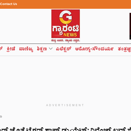
Contact Us
ಸ್
ಕ್ರೀಡೆ
ವಾಣಿಜ್ಯ
ಶಿಕ್ಷಣ
ಎಲೆಕ್ಷನ್
ಆರೋಗ್ಯ-ಸೌಂದರ್ಯ
ತಂತ್ರಜ್
ADVERTISEMENT
ಮಾ