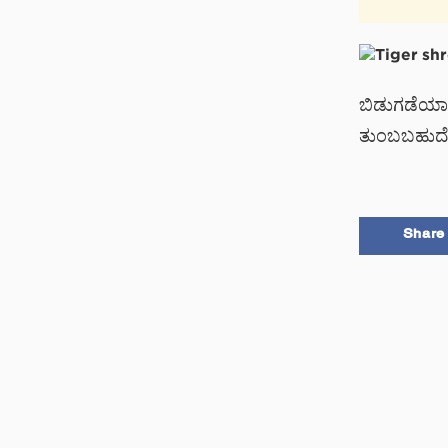
ಬಿಡುಗಡೆಯಾಗು
ತುಂಬಬಹುದ
Share