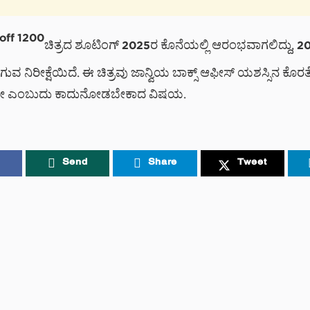
ಚಿತ್ರದ ಶೂಟಿಂಗ್ 2025ರ ಕೊನೆಯಲ್ಲಿ ಆರಂಭವಾಗಲಿದ್ದು, 202
ವ ನಿರೀಕ್ಷೆಯಿದೆ. ಈ ಚಿತ್ರವು ಜಾನ್ವಿಯ ಬಾಕ್ಸ್ ಆಫೀಸ್ ಯಶಸ್ಸಿನ ಕೊರತ
ೇ ಎಂಬುದು ಕಾದುನೋಡಬೇಕಾದ ವಿಷಯ.
Send
Share
Tweet