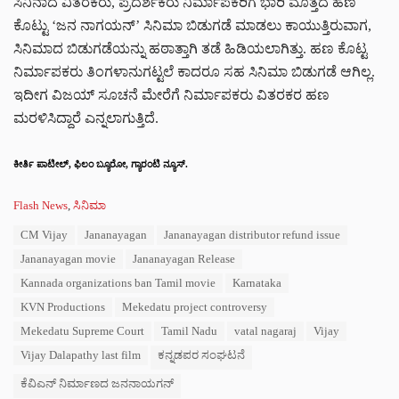
ಸಿನಿನಾದ ವಿತರಕರು, ಪ್ರದರ್ಶಕರು ನಿರ್ಮಾಪಕರಿಗೆ ಭಾರಿ ಮೊತ್ತದ ಹಣ
ಕೊಟ್ಟು ‘ಜನ ನಾಗಯನ್’ ಸಿನಿಮಾ ಬಿಡುಗಡೆ ಮಾಡಲು ಕಾಯುತ್ತಿರುವಾಗ,
ಸಿನಿಮಾದ ಬಿಡುಗಡೆಯನ್ನು ಹಠಾತ್ತಾಗಿ ತಡೆ ಹಿಡಿಯಲಾಗಿತ್ತು. ಹಣ ಕೊಟ್ಟ
ನಿರ್ಮಾಪಕರು ತಿಂಗಳಾನುಗಟ್ಟಲೆ ಕಾದರೂ ಸಹ ಸಿನಿಮಾ ಬಿಡುಗಡೆ ಆಗಿಲ್ಲ.
ಇದೀಗ ವಿಜಯ್ ಸೂಚನೆ ಮೇರೆಗೆ ನಿರ್ಮಾಪಕರು ವಿತರಕರ ಹಣ
ಮರಳಿಸಿದ್ದಾರೆ ಎನ್ನಲಾಗುತ್ತಿದೆ.
ಕೀರ್ತಿ ಪಾಟೀಲ್, ಫಿಲಂ ಬ್ಯೂರೋ, ಗ್ಯಾರಂಟಿ ನ್ಯೂಸ್.
C
Flash News
,
ಸಿನಿಮಾ
a
T
CM Vijay
Jananayagan
Jananayagan distributor refund issue
t
a
e
Jananayagan movie
Jananayagan Release
g
g
s
Kannada organizations ban Tamil movie
Karnataka
o
:
r
KVN Productions
Mekedatu project controversy
i
Mekedatu Supreme Court
Tamil Nadu
vatal nagaraj
Vijay
e
s
Vijay Dalapathy last film
ಕನ್ನಡಪರ ಸಂಘಟನೆ
:
ಕೆವಿಎನ್ ನಿರ್ಮಾಣದ ಜನನಾಯಗನ್