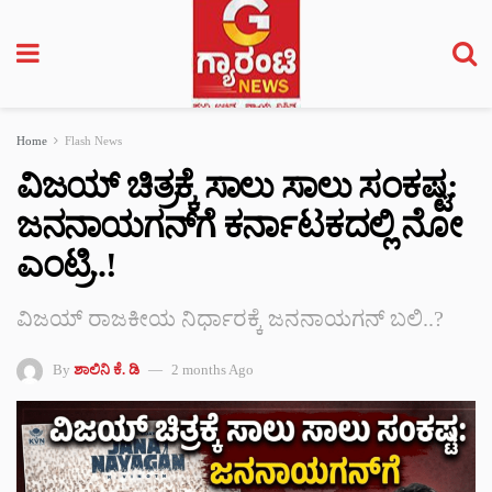
Home
Flash News
ವಿಜಯ್ ಚಿತ್ರಕ್ಕೆ ಸಾಲು ಸಾಲು ಸಂಕಷ್ಟ:
ಜನನಾಯಗನ್‌ಗೆ ಕರ್ನಾಟಕದಲ್ಲಿ ನೋ
ಎಂಟ್ರಿ..!
ವಿಜಯ್ ರಾಜಕೀಯ ನಿರ್ಧಾರಕ್ಕೆ ಜನನಾಯಗನ್‌ ಬಲಿ..?
By
ಶಾಲಿನಿ ಕೆ. ಡಿ
2 months Ago