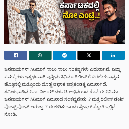
ಜನನಾಯಗನ್ ಸಿನಿಮಾಗೆ ಸಾಲು ಸಾಲು ಸಂಕಷ್ಟಗಳು ಎದುರಾಗಿವೆ. ಎಲ್ಲಾ
ಸಮಸ್ಯೆಗಳು ಇತ್ಯರ್ಥವಾಗಿ ಇನ್ನೇನು ಸಿನಿಮಾ ರಿಲೀಸ್ ಗೆ ಬರಬೇಕು ಎನ್ನವ
ಹೊತ್ತಿನಲ್ಲಿ ಮತ್ತೊಂದು ದೊಡ್ಡ ಆಘಾತ ಚಿತ್ರತಂಡಕ್ಕೆ ಎದುರಾಗಿದೆ.
ತಮಿಳುನಾಡಿನ ಸಿಎಂ ವಿಜಯ್ ದಳಪತಿ ಅಭಿನಯದ ಕೊನೆಯ ಸಿನಿಮಾ
ಜನನಾಯಗನ್ ಸಿನಿಮಾಗೆ ಎದುರಾದ ಸಂಕಷ್ಟವೇನು..? ಮತ್ತೆ ರಿಲೀಸ್ ಡೇಟ್
ಪೋಸ್ಟ್ ಪೋನ್ ಆಗುತ್ತಾ..? ಈ ಕುರಿತು ಒಂದು ಸ್ಪೇಷಲ್‌ ಸ್ಟೋರಿ ಇಲ್ಲಿದೆ
ನೋಡಿ.