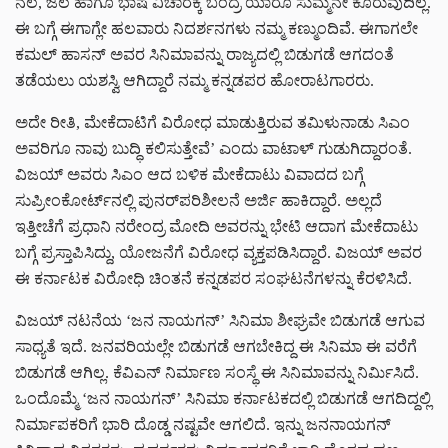
ನೆಲ, ಜಲ ಹಾಗೂ ಭಾಷೆ ವಿಚಾರಕ್ಕೆ ಬಂದ್ರೆ ಯಾರೂ ಸುಮ್ಮನೇ ಕೂರುವುದಿಲ್ಲ.
ಈ ಬಗ್ಗೆ ಈಗಾಗ್ಲೇ ಹಲವಾರು ನಿದರ್ಶನಗಳು ನಮ್ಮ ಕಣ್ಮುಂದಿವೆ. ಈಗಾಗಲೇ
ಕಮಲ್ ಹಾಸನ್ ಅವರ ಸಿನಿಮಾವನ್ನು ರಾಜ್ಯದಲ್ಲಿ ಬಿಡುಗಡೆ ಆಗದಂತೆ
ತಡೆಯಲು ಯಶಸ್ವಿ ಆಗಿದ್ದಾರೆ ನಮ್ಮ ಕನ್ನಡಪರ ಹೋರಾಟಗಾರರು.
ಅದೇ ರೀತಿ, ಮೇಕೆದಾಟಿಗೆ ವಿರೋಧ ಮಾಡುತ್ತಿರುವ ತಮಿಳುನಾಡು ಸಿಎಂ
ಅವರಿಗೂ ನಾವು ಬುದ್ಧಿ ಕಲಿಸುತ್ತೇವೆ’ ಎಂದು ವಾಟಾಳ್ ಗುಡುಗಿದ್ದಾರಂತೆ.
ವಿಜಯ್ ಅವರು ಸಿಎಂ ಆದ ಬಳಿಕ ಮೇಕೆದಾಟು ವಿವಾದದ ಬಗ್ಗೆ
ಸುಪ್ರೀಂಕೋರ್ಟ್​​ನಲ್ಲಿ ಪುನರ್​​ಪರಿಶೀಲನೆ ಅರ್ಜಿ ಹಾಕಿದ್ದಾರೆ. ಅಲ್ಲದೆ
ಇತ್ತೀಚೆಗೆ ಪ್ರಧಾನಿ ನರೇಂದ್ರ ಮೋದಿ ಅವರನ್ನು ಭೇಟಿ ಆದಾಗ ಮೇಕೆದಾಟು
ಬಗ್ಗೆ ಪ್ರಸ್ತಾಪಿಸಿದ್ದು, ಯೋಜನೆಗೆ ವಿರೋಧ ವ್ಯಕ್ತಪಡಿಸಿದ್ದಾರೆ. ವಿಜಯ್ ಅವರ
ಈ ಕರ್ನಾಟಕ ವಿರೋಧಿ ಚಿಂತನೆ ಕನ್ನಡಪರ ಸಂಘಟನೆಗಳನ್ನು ಕೆರಳಿಸಿದೆ.
ವಿಜಯ್ ನಟನೆಯ ‘ಜನ ನಾಯಗನ್’ ಸಿನಿಮಾ ಶೀಘ್ರವೇ ಬಿಡುಗಡೆ ಆಗುವ
ಸಾಧ್ಯತೆ ಇದೆ. ಜನವರಿಯಲ್ಲೇ ಬಿಡುಗಡೆ ಆಗಬೇಕಿದ್ದ ಈ ಸಿನಿಮಾ ಈ ವರೆಗೆ
ಬಿಡುಗಡೆ ಆಗಿಲ್ಲ. ಕೆವಿಎನ್ ನಿರ್ಮಾಣ ಸಂಸ್ಥೆ ಈ ಸಿನಿಮಾವನ್ನು ನಿರ್ಮಿಸಿದೆ.
ಒಂದೊಮ್ಮೆ ‘ಜನ ನಾಯಗನ್’ ಸಿನಿಮಾ ಕರ್ನಾಟಕದಲ್ಲಿ ಬಿಡುಗಡೆ ಆಗದಿದ್ದಲ್ಲಿ
ನಿರ್ಮಾಪಕರಿಗೆ ಭಾರಿ ದೊಡ್ಡ ನಷ್ಟವೇ ಆಗಲಿದೆ. ಇನ್ನು ಜನನಾಯಗನ್