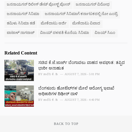
ಜನನಾಯಗನ್ ರಿಲೀಸ್ ಡೇಟ್ ಪೋಸ್ಟ್ ಪೋನ್
ಜನನಾಯಗನ್ ವಿರೋಧ
ಜನನಾಯಗನ್ ಸಿನಿಮಾ
ಜನನಾಯಗನ್ ಸಿನಿಮಾಗೆ ಕರ್ನಾಟಕದಲ್ಲಿ ನೋ ಎಂಟ್ರಿ
ತಮಿಳು ಸಿನಿಮಾ ತಡೆ
ಮೇಕೆದಾಟು ಅರ್ಜಿ
ಮೇಕೆದಾಟು ವಿವಾದ
ವಾಟಾಳ್ ನಾಗರಾಜ್
ವಿಜಯ್ ದಳಪತಿ ಕೊನೆಯ ಸಿನಿಮಾ
ವಿಜಯ್ ಸಿಎಂ
Related Content
ಸಚಿವ ಕೆ.ಜೆ.ಜಾರ್ಜ್ ಬೆಂಗಾವಲು ವಾಹನ ಅಪಘಾತ: ತಪ್ಪಿದ
ಭಾರೀ ಅನಾಹುತ
BY
ಶಾಲಿನಿ ಕೆ. ಡಿ
AUGUST 7, 2026 - 5:01 PM
ಬೆಂಗಳೂರು ಹೋಟೆಲ್‌ಗಳ ಮೇಲೆ ಆರೋಗ್ಯ ಇಲಾಖೆ
ಅಧಿಕಾರಿಗಳ ದಿಢೀರ್ ದಾಳಿ
BY
ಶಾಲಿನಿ ಕೆ. ಡಿ
AUGUST 7, 2026 - 4:40 PM
BACK TO TOP