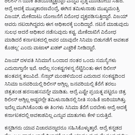
ರಿಲೀಸ್ ಗೆ ಯಾಕೆ ತಡಯೊಡ್ಡುತ್ತಿದ್ದಾರೆ ಎನ್ನುವ ಪ್ರಶ್ನೆ ಮೂಡೋದು ಸಹಜ.
ಆದ್ರೆ ಅದಕ್ಕೆ ಮುಖ್ಯಕಾರಣವೆಂದ್ರೆ, ಈಗಿನ ತಮಿಳುನಾಡು ಮುಖ್ಯಮಂತ್ರಿ
ವಿಜಯ್, ಮೇಕೆದಾಟು ಯೋಜನೆಗೆ ವಿರೋಧ ವ್ಯಕ್ತಪಡಿಸುತ್ತಿದ್ದಾರೆ. ವಿಜಯ್
ಅವರು ನಟರಾಗಿದ್ದವರು ಈಗ ಅಧಿಕಾರಕ್ಕೆ ಬಂದಿದ್ದಾರೆ. ನಟನೆ ಮಾಡುವುದು
ಸುಲಭ ಆದರೆ ಅಧಿಕಾರ ನಡೆಸುವುದು ಕಷ್ಟ. ಮೇಕೆದಾಟಿಗೆ ವಿರೋಧ
ಮಾಡಿದರೆ ಕರ್ನಾಟಕದಲ್ಲಿ ಅವರ ಯಾವುದೇ ಸಿನಿಮಾ ಬಿಡುಗಡೆಗೆ ಅವಕಾಶ
ಕೊಡಲ್ಲ’ ಎಂದು ವಾಟಾಳ್ ಖಡಕ್ ಎಚ್ಚರಿಕೆ ನೀಡಿದ್ದಾರೆ.
ವಿಜಯ್ ದಳಪತಿ ಸಿನಿಮಾಗೆ ಒಂದಾದ ನಂತರ ಒಂದು ಸಮಸ್ಯೆಗಳು
ಎದುರಾಗ್ತಾನೇ ಇವೆ. ಅದೆಲ್ಲ ಸಂಕಷ್ಟಗಳನ್ನ ನೆಟ್ಟಿನಿಂತು ಈಗ ರಿಲೀಸ್
ಹಂತವನ್ನ ತಲುಪಿದೆ. ಸೆನ್ಸಾರ್ ಮಂಡಳಿಯಿಂದ ಎದುರಾದ ಸಂಕಷ್ಟದಿಂದ
ಸಿನಿಮಾ ಜನವರಿಯಲ್ಲಿ ರಿಲೀಸ್ ಆಗ್ಲಿಲ್ಲ. ಜನವರಿಯಲ್ಲಿ ತೆರೆಗೆ ತರಲು
ಚಿತ್ರತಂಡ ಹರಸಾಹಸವನ್ನೇ ಮಾಡಿತು. ಆದ್ರೆ ಎಷ್ಟೇ ಪ್ರಯತ್ನ ಪಟ್ಟರೂ ಚಿತ್ರ
ರಿಲೀಸ್ ಆಗ್ಲಿಲ್ಲ ಅಷ್ಟರಲ್ಲೇ ತಮಿಳುನಾಡಿನಲ್ಲಿ ನೀತಿ ಸಂಹಿತೆ ಜಾರಿಯಾಗಿತ್ತು.
ಇದೆಲ್ಲ ಮುಗಿಸಿಕೊಂಡು ಈ ತಿಂಗಳು ಸಿನಿಮಾ ತೆರೆಗೆ ಬರಬೇಕು ಆದ್ರೆ ಅದಕ್ಕೆ
ಕರ್ನಾಟಕದಲ್ಲಿ ಅವಕಾಶವಿಲ್ಲ ಎನ್ನುವ ಮಾತುಗಳು ಕೇಳಿ ಬರುತ್ತಿವೆ.
ಕನ್ನಡಿಗರು ಯಾವ ವಿಚಾರವನ್ನಾದರೂ ಸಹಿಸಿಕೊಳ್ಳುತ್ತಾರೆ. ಆದ್ರೆ ಕನ್ನಡದ