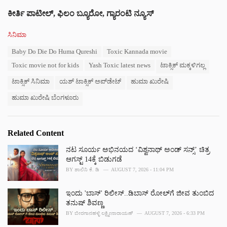
ಕೀರ್ತಿ ಪಾಟೀಲ್, ಫಿಲಂ ಬ್ಯೂರೋ, ಗ್ಯಾರಂಟಿ ನ್ಯೂಸ್
C
ಸಿನಿಮಾ
a
T
Baby Do Die Do Huma Qureshi
Toxic Kannada movie
t
a
e
Toxic movie not for kids
Yash Toxic latest news
ಟಾಕ್ಸಿಕ್ ಮಕ್ಕಳಿಗಲ್ಲ
g
g
s
o
ಟಾಕ್ಸಿಕ್ ಸಿನಿಮಾ
ಯಶ್ ಟಾಕ್ಸಿಕ್ ಅಪ್‌ಡೇಟ್
ಹುಮಾ ಖುರೇಷಿ
:
r
ಹುಮಾ ಖುರೇಷಿ ಬೆಂಗಳೂರು
i
e
s
:
Related Content
ನಟ ಸೂರ್ಯ ಅಭಿನಯದ ‘ವಿಶ್ವನಾಥ್ ಅಂಡ್ ಸನ್ಸ್’ ಚಿತ್ರ
ಆಗಸ್ಟ್ 14ಕ್ಕೆ ಬಿಡುಗಡೆ
BY
ಶಾಲಿನಿ ಕೆ. ಡಿ
AUGUST 7, 2026 - 11:04 PM
ಇಂದು 'ಬಾಸ್' ರಿಲೀಸ್..ಡಿಬಾಸ್ ರೋಲ್‌ಗೆ ಜೀವ ತುಂಬಿದ
ತನುಷ್ ಶಿವಣ್ಣ
BY
ಬೀರಗಾನಹಳ್ಳಿ ಲಕ್ಷ್ಮೀನಾರಾಯಣ್
AUGUST 7, 2026 - 6:33 PM