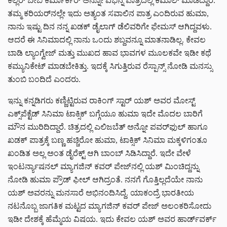
ಕಿಲ್ಲರ್ ಬೇಬಿ ಕರ್ಮಾರ್ಕರ್ ಅನ್ನೋ ವಿಭಿನ್ನ ಪಾತ್ರದಲ್ಲಿ ಕಮಾಲ್ ಮಾಡಿದ್ದಾರೆ.
ತಮ್ಮ ಕರಿಯರ್‌ನಲ್ಲೇ ಇದು ಅತ್ಯಂತ ಸವಾಲಿನ ಪಾತ್ರ ಎಂದಿರುವ ಹುಮಾ,
ನಾನು ಇಷ್ಟು ದಿನ ನನ್ನ ಖಡಕ್ ಡೈಲಾಗ್ ಡೆಲಿವರಿಗೇ ಫೇಮಸ್ ಆಗಿದ್ದವಳು.
ಆದರೆ ಈ ಸಿನಿಮಾದಲ್ಲಿ ನಾನು ಒಂದು ಶಬ್ದವನ್ನೂ ಮಾತನಾಡಿಲ್ಲ. ಕೇವಲ
ಬಾಡಿ ಲ್ಯಾಂಗ್ವೇಜ್ ಮತ್ತು ಮುಖದ ಹಾವ ಭಾವಗಳ ಮೂಲಕವೇ ಇಡೀ ಕಥೆ
ಕಮ್ಯುನಿಕೇಟ್ ಮಾಡಬೇಕಿತ್ತು. ಇದಕ್ಕೆ ಸಿಗುತ್ತಿರುವ ರೆಸ್ಪಾನ್ಸ್ ನೋಡಿ ಮನಸ್ಸು
ತುಂಬಿ ಬಂದಿದೆ ಎಂದರು.
ಇನ್ನು ಕನ್ನಡಿಗರು ಕಣ್ಣಿಟ್ಟಿರುವ ರಾಕಿಂಗ್ ಸ್ಟಾರ್ ಯಶ್ ಅವರ ಮೋಸ್ಟ್
ಎಕ್ಸ್‌ಪೆಕ್ಟೆಡ್ ಸಿನಿಮಾ ಟಾಕ್ಸಿಕ್ ಬಗ್ಗೆಯೂ ಹುಮಾ ಇದೇ ಮೊದಲ ಬಾರಿಗೆ
ಮೌನ ಮುರಿದಿದ್ದಾರೆ. ಚಿತ್ರದಲ್ಲಿ ಎಲಿಜಬೆತ್ ಅನ್ನೋ ಪವರ್‌ಫುಲ್ ಹಾಗೂ
ಖಡಕ್ ಪಾತ್ರಕ್ಕೆ ಬಣ್ಣ ಹಚ್ಚಿರೋ ಹುಮಾ, ಟಾಕ್ಸಿಕ್ ಸಿನಿಮಾ ಮಕ್ಕಳಿಗಂತೂ
ಖಂಡಿತ ಅಲ್ಲ ಅಂತ ಡೈರೆಕ್ಟ್ ಆಗಿ ಬಾಂಬ್ ಸಿಡಿಸಿದ್ದಾರೆ. ಇದೇ ವೇಳೆ
ಇಂಟರ್ನ್ಯಾಷನಲ್ ಮ್ಯಾಗಜಿನ್ ಕವರ್ ಪೇಜ್‌‌ನಲ್ಲಿ ಯಶ್ ಮಿಂಚಿದ್ದನ್ನು
ನೋಡಿ ಹುಮಾ ಪ್ರೌಡ್ ಫೀಲ್ ಆಗಿದ್ರಂತೆ. ನನಗೆ ಗೊತ್ತಿಲ್ಲದೆಯೇ ನಾನು
ಯಶ್ ಅವರನ್ನು ಮನಸಾರೆ ಅಭಿನಂದಿಸಿದ್ದೆ. ಯಾಕಂದ್ರೆ ಭಾರತೀಯ
ನಟನೊಬ್ಬ ಜಾಗತಿಕ ಮಟ್ಟದ ಮ್ಯಾಗಜಿನ್‌ ಕವರ್ ಪೇಜ್ ಅಲಂಕರಿಸೋದು
ಇಡೀ ದೇಶಕ್ಕೆ ಹೆಮ್ಮೆಯ ವಿಷಯ. ಇದು ಕೇವಲ ಯಶ್ ಅವರ ಹಾರ್ಡ್‌ವರ್ಕ್