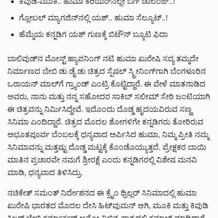
ಕಿವುಡಿ-ಮೂಕಿ.. ಹುಮಾ ಕರಿಯರ್‌ನಲ್ಲೇ ಬಿಗ್ ಚಾಲೆಂಜ್..!
ಗ್ಲೋಬಲ್ ಮ್ಯಾಗಜಿನ್‌ನಲ್ಲಿ ಯಶ್.. ಹುಮಾ ಸೆಲ್ಯೂಟ್..!
ಹೆಮ್ಮೆಯ ಕನ್ನಡಿಗ ಯಶ್ ಗುಣಕ್ಕೆ ಬಿಟೌನ್ ಬ್ಯೂಟಿ ಫಿದಾ
ಬಾಲಿವುಡ್‌ನ ಮೋಸ್ಟ್ ಹ್ಯಾಪನಿಂಗ್ ನಟಿ ಹುಮಾ ಖುರೇಷಿ ಸದ್ಯ ತಮ್ಮದೇ
ನಿರ್ಮಾಣದ ಬೇಬಿ ಡು ಡೈ ಡು ಚಿತ್ರದ ಸ್ಪೆಷಲ್ ಸ್ಕ್ರೀನಿಂಗ್‌ಗಾಗಿ ಬೆಂಗಳೂರಿನ
ಒರಾಯನ್ ಮಾಲ್‌ಗೆ ಗ್ರ್ಯಾಂಡ್ ಎಂಟ್ರಿ ಕೊಟ್ಟಿದ್ದಾರೆ. ಈ ವೇಳೆ ಮಾತನಾಡಿದ
ಅವರು, ನಾನು ಮತ್ತು ನನ್ನ ಸಹೋದರ ಸಾಕಿಬ್ ಸಲೀಮ್ ಸೇರಿ ಜಂಟಿಯಾಗಿ
ಈ ಚಿತ್ರವನ್ನು ನಿರ್ಮಿಸಿದ್ದೇವೆ. ಇದೊಂದು ದೊಡ್ಡ ಹೃದಯವಿರುವ ಸಣ್ಣ
ಸಿನಿಮಾ ಎಂದಿದ್ದಾರೆ. ಚಿತ್ರದ ಮೊದಲ ಶೋಗಳಿಗೇ ಕನ್ನಡಿಗರು ತೋರಿರುವ
ಅಭೂತಪೂರ್ವ ಬೆಂಬಲಕ್ಕೆ ಧನ್ಯವಾದ ಅರ್ಪಿಸಿದ ಹುಮಾ, ನಿಮ್ಮ ಪ್ರೀತಿ ನಮ್ಮ
ಸಿನಿಮಾವನ್ನು ಮತ್ತಷ್ಟು ದೊಡ್ಡ ಮಟ್ಟಕ್ಕೆ ಕೊಂಡೊಯ್ಯುತ್ತದೆ. ಪ್ರೇಕ್ಷಕರ ಬಾಯಿ
ಮಾತಿನ ಪ್ರಚಾರವೇ ನಮಗೆ ಶ್ರೀರಕ್ಷೆ ಎಂದು ಕನ್ನಡಿಗರಲ್ಲಿ ವಿಶೇಷ ಮನವಿ
ಮಾಡಿ, ಧನ್ಯವಾದ ತಿಳಿಸಿದ್ರು.
ನಚಿಕೇತ್ ಸಮಂತ್ ನಿರ್ದೇಶನದ ಈ ಕ್ರೈಂ ಥ್ರಿಲ್ಲರ್ ಸಿನಿಮಾದಲ್ಲಿ ಹುಮಾ
ಖುರೇಷಿ ಭಾರತದ ಮೊದಲ ದೇಸಿ ಹಿಟ್‌ವುಮನ್ ಆಗಿ, ಮೂಕಿ ಮತ್ತು ಕಿವುಡಿ