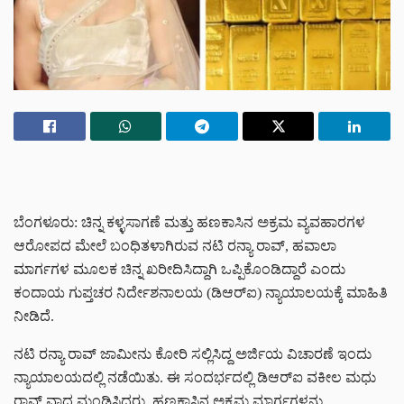
ಬೆಂಗಳೂರು: ಚಿನ್ನ ಕಳ್ಳಸಾಗಣೆ ಮತ್ತು ಹಣಕಾಸಿನ ಅಕ್ರಮ ವ್ಯವಹಾರಗಳ
ಆರೋಪದ ಮೇಲೆ ಬಂಧಿತಳಾಗಿರುವ ನಟಿ ರನ್ಯಾ ರಾವ್, ಹವಾಲಾ
ಮಾರ್ಗಗಳ ಮೂಲಕ ಚಿನ್ನ ಖರೀದಿಸಿದ್ದಾಗಿ ಒಪ್ಪಿಕೊಂಡಿದ್ದಾರೆ ಎಂದು
ಕಂದಾಯ ಗುಪ್ತಚರ ನಿರ್ದೇಶನಾಲಯ (ಡಿಆರ್‌ಐ) ನ್ಯಾಯಾಲಯಕ್ಕೆ ಮಾಹಿತಿ
ನೀಡಿದೆ.
ನಟಿ ರನ್ಯಾ ರಾವ್ ಜಾಮೀನು ಕೋರಿ ಸಲ್ಲಿಸಿದ್ದ ಅರ್ಜಿಯ ವಿಚಾರಣೆ ಇಂದು
ನ್ಯಾಯಾಲಯದಲ್ಲಿ ನಡೆಯಿತು. ಈ ಸಂದರ್ಭದಲ್ಲಿ ಡಿಆರ್‌ಐ ವಕೀಲ ಮಧು
ರಾವ್ ವಾದ ಮಂಡಿಸಿದರು. ಹಣಕಾಸಿನ ಅಕ್ರಮ ಮಾರ್ಗಗಳನ್ನು