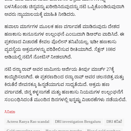
ಬಳಸಿಕೊಂಡು ಚಿನ್ನವನ್ನು ಖರೀದಿಸಿರುವುದನ್ನು ನಟಿ ಒಪ್ಪಿಕೊಂಡಿರುವುದಾಗಿ
ಅವರು ನ್ಯಾಯಾಲಯಕ್ಕೆ ಮಾಹಿತಿ ನೀಡಿದರು.
ಹವಾಲಾ ಮಾರ್ಗಗಳ ಮೂಲಕ ಹಣ ವರ್ಗಾವಣೆ ಮಾಡಿರುವುದು ದೇಶದ
ಹಣಕಾಸು ಕಾನೂನುಗಳ ಉಲ್ಲಂಘನೆ ಎಂಬುದಾಗಿ ಡಿಆರ್‌ಐ ವಾದಿಸಿದೆ. ಈ
ಪ್ರಕರಣದ ವಿಚಾರಣೆ ಕೇವಲ ಪೊಲೀಸ್ ತನಿಖೆಯಲ್ಲ, ಇಡೀ ಹಣಕಾಸು
ವ್ಯವಸ್ಥೆಯ ಅಕ್ರಮಗಳನ್ನು ಪರಿಶೀಲಿಸುವ ರೀತಿಯಾಗಿದೆ. ಸೆಕ್ಷನ್ 108ರ
ಅಡಿಯಲ್ಲಿ ನಟಿಗೆ ನೋಟಿಸ್ ನೀಡಲಾಗಿದೆ.
ನಟಿ ರನ್ಯಾ ರಾವ್ ಅವರ ಜಾಮೀನು ಅರ್ಜಿಯ ತೀರ್ಪು ಮಾರ್ಚ್ 27ಕ್ಕೆ
ಕಾಯ್ದಿರಿಸಲಾಗಿದೆ.
ಈ ಪ್ರಕರಣದಿಂದ ರನ್ಯಾ ರಾವ್ ಅವರ ಚಲನಚಿತ್ರ ಮತ್ತು
ಕಿರುತೆರೆ ಜೀವನಕ್ಕೂ ಹಿನ್ನಡೆಯಾಗುವ ಸಾಧ್ಯತೆಯಿದೆ. ಅಕ್ರಮ ಹಣ
ವರ್ಗಾವಣೆ, ಚಿನ್ನ ಕಳ್ಳಸಾಗಣೆ ಮತ್ತು ಹಣಕಾಸು ನಿಯಮಗಳ ಉಲ್ಲಂಘನೆಗೆ
ಸಂಬಂಧಿಸಿದಂತೆ ಮುಂದಿನ ದಿನಗಳಲ್ಲಿ ಇನ್ನಷ್ಟು ವಿಚಾರಣೆಗಳು ನಡೆಯಲಿವೆ.
C
ಸಿನಿಮಾ
a
T
Actress Ranya Rao scandal
DRI investigation Bengaluru
DRI ತನಿಖೆ
t
a
e
Gold smuggling case
Hawala money transfer
Illegal gold purchase