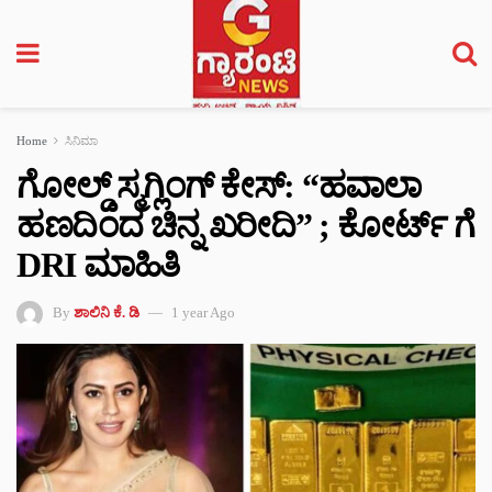
Home
ಸಿನಿಮಾ
ಗೋಲ್ಡ್​ ಸ್ಮಗ್ಲಿಂಗ್ ಕೇಸ್‌: “ಹವಾಲಾ
ಹಣದಿಂದ ಚಿನ್ನ ಖರೀದಿ” ; ಕೋರ್ಟ್ ಗೆ
DRI ಮಾಹಿತಿ
By
ಶಾಲಿನಿ ಕೆ. ಡಿ
1 year Ago