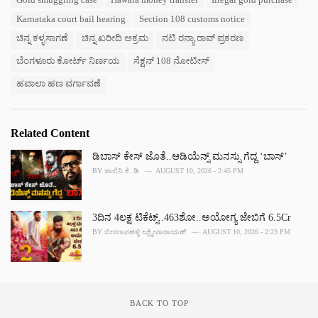
g
g
s
o
Karnataka court bail hearing
Section 108 customs notice
:
r
ಚಿನ್ನ ಕಳ್ಳಸಾಗಣೆ
ಚಿನ್ನ ಖರೀದಿ ಅಕ್ರಮ
ನಟಿ ರನ್ಯಾ ರಾವ್ ಪ್ರಕರಣ
i
e
ಬೆಂಗಳೂರು ಕೋರ್ಟ್ ನಿರ್ಣಯ
ಸೆಕ್ಷನ್ 108 ನೋಟೀಸ್
s
:
ಹವಾಲಾ ಹಣ ವರ್ಗಾವಣೆ
Related Content
ಡಿಬಾಸ್ ಕೇಸ್ ಜೊತೆ..ಆಡಿಯೆನ್ಸ್ ಮನಸ್ಸು ಗೆದ್ದ ‘ಬಾಸ್’
BY
ಶಾಲಿನಿ ಕೆ. ಡಿ
AUGUST 10, 2026 - 2:45 PM
3ದಿನ 4ಲಕ್ಷ ಟಿಕೆಟ್ಸ್..463ಶೋ..ಅಯೋಗ್ಯ ಜೇಬಿಗೆ 6.5Cr
BY
ಬೀರಗಾನಹಳ್ಳಿ ಲಕ್ಷ್ಮೀನಾರಾಯಣ್
AUGUST 10, 2026 - 2:23 PM
BACK TO TOP