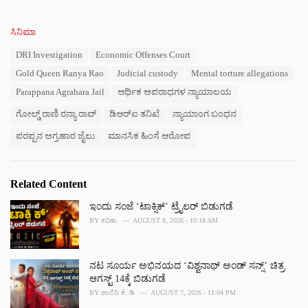
C
ಸಿನಿಮಾ
a
T
DRI Investigation
Economic Offenses Court
t
a
e
Gold Queen Ranya Rao
Judicial custody
Mental torture allegations
g
g
s
Parappana Agrahara Jail
ಆರ್ಥಿಕ ಅಪರಾಧಗಳ ನ್ಯಾಯಾಲಯ
o
:
r
ಗೋಲ್ಡ್ ರಾಣಿ ರನ್ಯಾ ರಾವ್
ಡಿಆರ್‌ಐ ತನಿಖೆ
ನ್ಯಾಯಾಂಗ ಬಂಧನ
i
e
ಪರಪ್ಪನ ಅಗ್ರಹಾರ ಜೈಲು
ಮಾನಸಿಕ ಹಿಂಸೆ ಆರೋಪ
s
:
Related Content
ಇಂದು ಸಂಜೆ ‘ಟಾಕ್ಸಿಕ್’ ಟ್ರೈಲರ್ ಬಿಡುಗಡೆ
BY
ಕವಿತಾ
AUGUST 8, 2026 - 10:18 AM
ನಟ ಸೂರ್ಯ ಅಭಿನಯದ ‘ವಿಶ್ವನಾಥ್ ಅಂಡ್ ಸನ್ಸ್’ ಚಿತ್ರ
ಆಗಸ್ಟ್ 14ಕ್ಕೆ ಬಿಡುಗಡೆ
BY
ಶಾಲಿನಿ ಕೆ. ಡಿ
AUGUST 7, 2026 - 11:04 PM