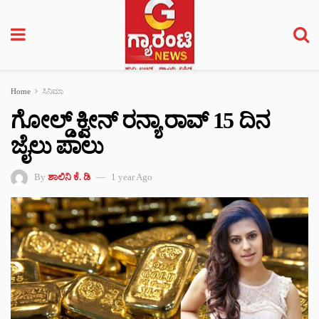
Home
ಸಿನಿಮಾ
ಗೋಲ್ಡ್‌ ಕ್ವೀನ್ ರನ್ಯಾ ರಾವ್‌ 15 ದಿನ
ಜೈಲು ಪಾಲು
By
ಶಾಲಿನಿ ಕೆ. ಡಿ
1 year Ago