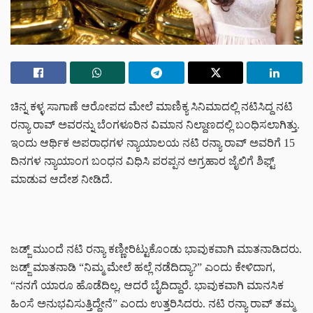
ಚಿನ್ನ ಕಳ್ಳ ಸಾಗಾಣೆ ಆರೋಪದ ಮೇಲೆ ಮಾಣಿಕ್ಯ ಸಿನಿಮಾದಲ್ಲಿ ನಟಿಸಿದ್ದ ನಟಿ
ರನ್ಯಾ ರಾವ್‌ ಅವರನ್ನು ಬೆಂಗಳೂರಿನ ವಿಮಾನ ನಿಲ್ದಾಣದಲ್ಲಿ ಬಂಧಿಸಲಾಗಿತ್ತು.
ಇಂದು
ಆರ್ಥಿಕ ಅಪರಾಧಗಳ ನ್ಯಾಯಾಲಯ ನಟಿ ರನ್ಯಾ ರಾವ್‌ ಅವರಿಗೆ 15
ದಿನಗಳ ನ್ಯಾಯಾಂಗ ಬಂಧನ ವಿಧಿಸಿ ಪರಪ್ಪನ ಅಗ್ರಹಾರ ಜೈಲಿಗೆ ಶಿಫ್ಟ್
ಮಾಡುವ ಆದೇಶ ನೀಡಿದೆ.
ಜಡ್ಜ್‌ ಮುಂದೆ ನಟಿ ರನ್ಯಾ ಕಣ್ಣೀರಿಟ್ಟುಕೊಂಡು ಭಾವುಕವಾಗಿ ಮಾತನಾಡಿದರು.
ಜಡ್ಜ್‌ ಮಾತನಾಡಿ “ನಿಮ್ಮ ಮೇಲೆ ಹಲ್ಲೆ ನಡೆದಿದ್ಯಾ?” ಎಂದು ಕೇಳಿದಾಗ,
“ನನಗೆ ಯಾರೂ ಹೊಡೆದಿಲ್ಲ, ಆದರೆ ಬೈದಿದ್ದಾರೆ. ಭಾವುಕವಾಗಿ ಮಾನಸಿಕ
ಹಿಂಸೆ ಅನುಭವಿಸುತ್ತಿದ್ದೇನೆ” ಎಂದು ಉತ್ತರಿಸಿದರು. ನಟಿ ರನ್ಯಾ ರಾವ್ ತಮ್ಮ