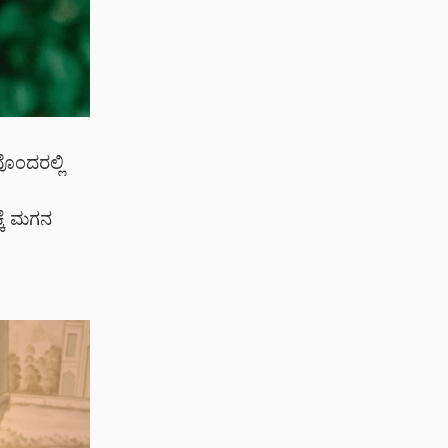
ವೊಂದರಲ್ಲಿ
್ಕೆ ಮಗನ