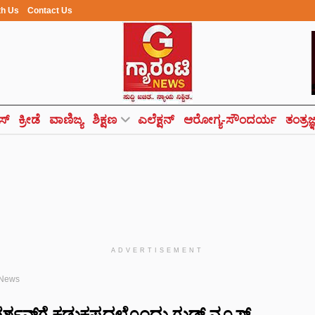
th Us
Contact Us
ಸ್
ಕ್ರೀಡೆ
ವಾಣಿಜ್ಯ
ಶಿಕ್ಷಣ
ಎಲೆಕ್ಷನ್
ಆರೋಗ್ಯ-ಸೌಂದರ್ಯ
ತಂತ್ರಜ
ADVERTISEMENT
 News
ರ್ಶನ್‌ಗೆ ಕಡುಕಷ್ಟದಲ್ಲೊಂದು ಗುಡ್‌ ನ್ಯೂಸ್