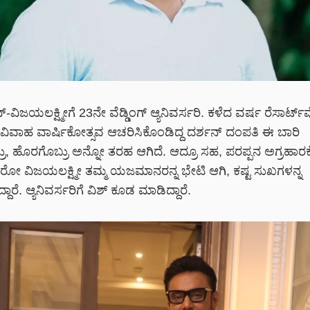
ವಿಜಯಲಕ್ಷ್ಮೀಗೆ 23ನೇ ವೆಡ್ಡಿಂಗ್ ಆ್ಯನಿವರ್ಸರಿ. ಕಳೆದ ವರ್ಷ ರೆಸಾರ್ಟ್‌
ಗಿ ವಿವಾಹ ವಾರ್ಷಿಕೋತ್ಸವ ಆಚರಿಸಿಕೊಂಡಿದ್ದ ದರ್ಶನ್ ದಂಪತಿ ಈ ಬಾರಿ
ು, ಹೊರಗೊಬ್ರು ಅನ್ನೋ ತರಹ ಆಗಿದೆ. ಆದ್ರೂ ಸಹ, ಪರಪ್ಪನ ಅಗ್ರಹಾರಕ
ರೋ ವಿಜಯಲಕ್ಷ್ಮೀ ತಮ್ಮ ಯಜಮಾನರನ್ನ ಭೇಟಿ ಆಗಿ, ಕಷ್ಟ ಸುಖಗಳನ್ನ
ಾರೆ. ಆ್ಯನಿವರ್ಸರಿಗೆ ವಿಶ್ ಕೂಡ ಮಾಡಿದ್ದಾರೆ.