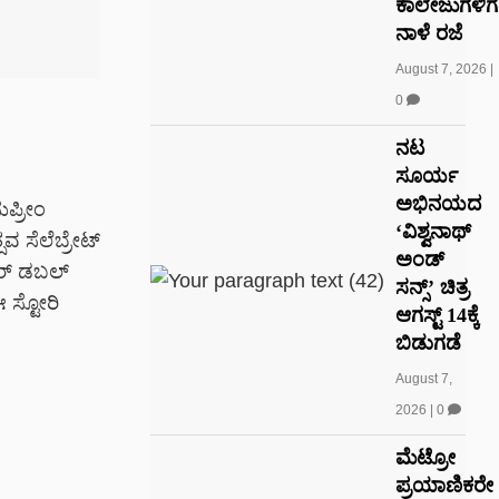
ಕಾಲೇಜುಗಳಿಗೆ
ನಾಳೆ ರಜೆ
August 7, 2026
|
0
ನಟ
ಸೂರ್ಯ
ಅಭಿನಯದ
ಸುಪ್ರೀಂ
‘ವಿಶ್ವನಾಥ್
ಸವ ಸೆಲೆಬ್ರೇಟ್
ಅಂಡ್
ರ್‌‌ ಡಬಲ್
ಸನ್ಸ್’ ಚಿತ್ರ
ಈ ಸ್ಟೋರಿ
ಆಗಸ್ಟ್ 14ಕ್ಕೆ
ಬಿಡುಗಡೆ
August 7,
2026
|
0
ಮೆಟ್ರೋ
ಪ್ರಯಾಣಿಕರೇ