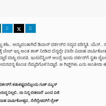
 ಸ್ವಲ್ಪ ಕಹಿ.. ಅನ್ನುವಂತಾಗಿದೆ ಡಿಬಾಸ್ ದರ್ಶನ್‌‌ರ ಸದ್ಯದ ಪರಿಸ್ಥಿತಿ. ಯೆಸ್.. 
್ಕೆ ಬೇಲ್ ಇಲ್ಲ ಅಂತ ಶಾಕ್ ನೀಡಿದ ಬೆನ್ನಲ್ಲೇ 23ನೇ ವಿವಾಹ ವಾರ್ಷಿಕೋತ್
ಾರೆ ದಚ್ಚು ದಂಪತಿ. ಇಂಟರೆಸ್ಟಿಂಗ್ ಅಂದ್ರೆ ಇಂದು ದರ್ಶನ್‌ಗೆ ಸ್ವತಃ ಜೈಲ
 ಜೀವನವನ್ನ ಕೊಂಚ ನೆಮ್ಮದಿಗೊಳಿಸಿದ್ದಾರೆ. ಆ ಗಿಫ್ಟ್‌ಗಳು ಏನು ಅಂತೀರಾ 
ದರ್ಶನ್‌ಗೆ ಕಡುಕಷ್ಟದಲ್ಲೊಂದು ಗುಡ್‌ ನ್ಯೂಸ್
ಿರುದ್ಧ ನಿಲ್ಲಲಿ.. ನಾ ನಿನ್ನ ಬಿಡಲಾರೆ’ ಎಂದ ವಿಜಿ
ಾಹ ವಾರ್ಷಿಕೋತ್ಸವ.. ಸೆಲೆಬ್ರೇಷನ್‌ಗೆ ಬ್ರೇಕ್