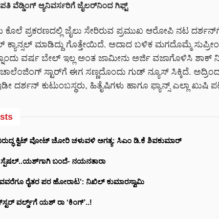
ತಿ ವೆಡ್ಡಿಂಗ್ ಆ್ಯನಿವರ್ಸರಿಗೆ ಜೈಲರ್‌‌ನಿಂದ ಗಿಫ್ಟ್
ಿ ಕೊಲೆ ಪ್ರಕರಣದಲ್ಲಿ ಜೈಲು ಸೇರಿರುವ ಪ್ರಮುಖ ಆರೋಪಿ ನಟ ದರ್ಶನ್‌‌ಗೆ
 ಕ್ಯಾನ್ಸಲ್ ಮಾಡಿದ್ದು ಗೊತ್ತೇಯಿದೆ. ಅದಾದ ಬಳಿಕ ಮಗದೊಮ್ಮೆ ಸುಪ್ರೀಂ ಮ
ನೊಂದು ವರ್ಷ ಬೇಲ್ ಇಲ್ಲ ಅಂತ ಜಾಮೀನು ಅರ್ಜಿ ವಜಾಗೊಳಿಸಿ ಶಾಕ್ ನೀ
 ಚಾಲೆಂಜಿಂಗ್ ಸ್ಟಾರ್‌ಗೆ ಈಗ ಸಣ್ಣದೊಂದು ಗುಡ್‌‌ ನ್ಯೂಸ್ ಸಿಕ್ಕಿದೆ. ಅದ್ರಿಂ
ಇಡೀ ದರ್ಶನ್ ಕುಟುಂಬಸ್ಥರು, ಹಿತೈಷಿಗಳು ಹಾಗೂ ಫ್ಯಾನ್ಸ್ ಎಲ್ಲಾ ಖುಷಿ ಪಟ್ಟಿ
sts
ರುದ್ಧ ಕ್ವಿಟ್ ವೋಟ್ ಚೋರಿ ಚಳುವಳಿ ಅಗತ್ಯ: ಸಿಎಂ ಡಿ.ಕೆ ಶಿವಕುಮಾರ್
ಗೆ ಸ್ಪೆಷಲ್..ಯಶ್‌ಗಾಗಿ ಬಂದೆ- ನಯನತಾರಾ
ವವರೆಗೂ ರೈತರ ಪರ ಹೋರಾಟ’: ನಿಖಿಲ್ ಕುಮಾರಸ್ವಾಮಿ
‌ಸ್ಟರ್ ವರ್ಲ್ಡ್‌‌ಗೆ ಯಶ್ ರಾ ‘ಕಿಂಗ್’..!