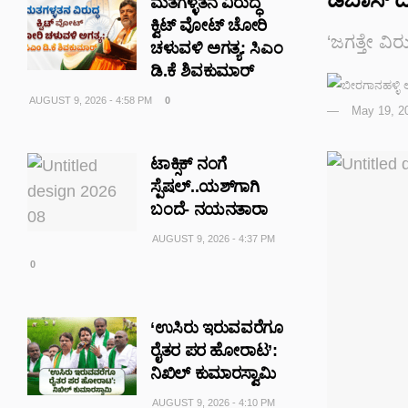
ಮತಗಳ್ಳತನ ವಿರುದ್ಧ
ಕ್ವಿಟ್ ವೋಟ್ ಚೋರಿ
‘ಜಗತ್ತೇ ವಿರ
ಚಳುವಳಿ ಅಗತ್ಯ: ಸಿಎಂ
ಡಿ.ಕೆ ಶಿವಕುಮಾರ್
AUGUST 9, 2026 - 4:58 PM
0
May 19, 2
ಟಾಕ್ಸಿಕ್ ನಂಗೆ
ಸ್ಪೆಷಲ್..ಯಶ್‌ಗಾಗಿ
ಬಂದೆ- ನಯನತಾರಾ
AUGUST 9, 2026 - 4:37 PM
0
‘ಉಸಿರು ಇರುವವರೆಗೂ
ರೈತರ ಪರ ಹೋರಾಟ’:
ನಿಖಿಲ್ ಕುಮಾರಸ್ವಾಮಿ
AUGUST 9, 2026 - 4:10 PM