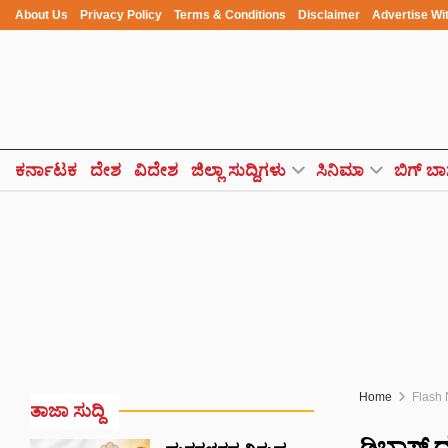
About Us
Privacy Policy
Terms & Conditions
Disclaimer
Advertise Wi
ಕರ್ನಾಟಕ
ದೇಶ
ವಿದೇಶ
ಜಿಲ್ಲಾ ಸುದ್ದಿಗಳು
ಸಿನಿಮಾ
ಬಿಗ್ ಬಾ
Home
Flash
ತಾಜಾ ಸುದ್ದಿ
ಡಿಬಾಸ್‌ ದ