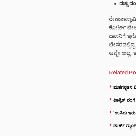
ದಚ್ಚು ದಂಪ
ರೇಣುಕಾಸ್ವಾಮ
ಕೋರ್ಟ್ ಬೇಲ್
ದಾಸನಿಗೆ ಇನ್
ಬೇಸರದಲ್ಲಿದ್ದ
ಅಷ್ಟೇ ಅಲ್ಲ, 
Related
Po
ಮತಗಳ್ಳತನ ವಿ
ಟಾಕ್ಸಿಕ್ ನಂ
‘ಉಸಿರು ಇರು
ಡಾರ್ಕ್ ಗ್ಯಾಂಗ್