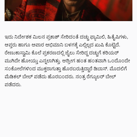
ಇದು ನಿರ್ದೇಶಕ ಮಿಲನ ಪ್ರಕಾಶ್ ಸೇರಿದಂತೆ ದಚ್ಚು ಫ್ಯಾಮಿಲಿ, ಹಿತೈಷಿಗಳು,
ಆಪ್ತರು ಹಾಗೂ ಅಪಾರ ಅಭಿಮಾನಿ ಬಳಗಕ್ಕೆ ಎಲ್ಲಿಲ್ಲದ ಖುಷಿ ಕೊಟ್ಟಿದೆ.
ರೇಣುಕಾಸ್ವಾಮಿ ಕೊಲೆ ಪ್ರಕರಣದಲ್ಲಿ ಜೈಲು ಸೇರಿದ್ದ ದಚ್ಚುಗೆ ಕರಿಯರ್
ಮುಗಿದೇ ಹೋಯ್ತು ಎನ್ನಲಾಗಿತ್ತು. ಆದ್ರೀಗ ಹಂತ ಹಂತವಾಗಿ ಒಂದೊಂದೇ
ಸಂಕೋಲೆಗಳಿಂದ ಮುಕ್ತರಾಗುತ್ತಾ ಹೊರಬರುತ್ತಿದ್ದಾರೆ ಡಿಬಾಸ್. ಮೊದಲಿಗೆ
ಮೆಡಿಕಲ್ ಬೇಲ್ ಪಡೆದು ಹೊರಬಂದರು. ನಂತ್ರ ರೆಗ್ಯೂಲರ್ ಬೇಲ್
ಪಡೆದರು.