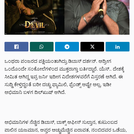
ಒಂಥರಾ ಪಂಜರದ ಪಕ್ಷಿಯಂತಾಗಿದ್ರು ಡಿಬಾಸ್ ದರ್ಶನ್. ಆದ್ರೀಗ
ಒಂದೊಂದೇ ಸಂಕೋಲೆಗಳಿಂದ ಮುಕ್ತರಾಗ್ತಾ ಬರ್ತಿದ್ದಾರೆ. ಯೆಸ್.. ದೇಶಕ್ಕೆ
ಸೀಮಿತ ಆಗಿದ್ದ ಇವ್ರ ಜರ್ನಿ ಇದೀಗ ವಿದೇಶಗಳವರೆಗೆ ವಿಸ್ತರಣೆ ಆಗಿದೆ. ಈ
ಸುದ್ದಿ ಕೇಳ್ತಿದ್ದಂತೆ ಬರೀ ದಚ್ಚು ಫ್ಯಾಮಿಲಿ, ಫ್ರೆಂಡ್ಸ್ ಅಷ್ಟೇ ಅಲ್ಲ, ಇಡೀ
ಅಭಿಮಾನಿ ಬಳಗ ದಿಲ್‌ಖುಷ್ ಆಗಿದೆ.
ಅಭಿಮಾನಿಗಳ ನೆಚ್ಚಿನ ಡಿಬಾಸ್, ಬಾಕ್ಸ್ ಆಫೀಸ್ ಸುಲ್ತಾನ, ಕುಟುಂಬದ
ಪಾಲಿನ ಯಜಮಾನ, ಆಪ್ತರ ಅಚ್ಚುಮೆಚ್ಚಿನ ಐರಾವತ, ನಂಬಿದವರ ಒಡೆಯ,