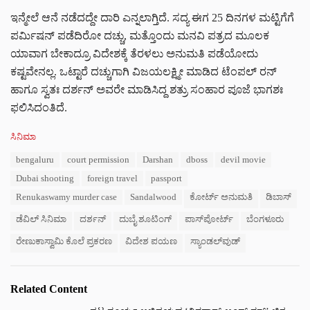
ಇನ್ಮೇಲೆ ಆನೆ ನಡೆದದ್ದೇ ದಾರಿ ಎನ್ನಲಾಗ್ತಿದೆ. ಸದ್ಯ ಈಗ 25 ದಿನಗಳ ಮಟ್ಟಿಗೆಗೆ
ಪರ್ಮಿಷನ್ ಪಡೆದಿರೋ ದಚ್ಚು, ಮತ್ತೊಂದು ಮನವಿ ಪತ್ರದ ಮೂಲಕ
ಯಾವಾಗ ಬೇಕಾದ್ರೂ ವಿದೇಶಕ್ಕೆ ತೆರಳಲು ಅನುಮತಿ ಪಡೆಯೋದು
ಕಷ್ಟವೇನಲ್ಲ. ಒಟ್ಟಾರೆ ದಚ್ಚುಗಾಗಿ ವಿಜಯಲಕ್ಷ್ಮೀ ಮಾಡಿದ ಟೆಂಪಲ್ ರನ್
ಹಾಗೂ ಸ್ವತಃ ದರ್ಶನ್ ಅವರೇ ಮಾಡಿಸಿದ್ದ ಶತ್ರು ಸಂಹಾರ ಪೂಜೆ ಭಾಗಶಃ
ಫಲಿಸಿದಂತಿದೆ.
C
ಸಿನಿಮಾ
a
T
bengaluru
court permission
Darshan
dboss
devil movie
t
a
e
Dubai shooting
foreign travel
passport
g
g
s
Renukaswamy murder case
Sandalwood
ಕೋರ್ಟ್ ಅನುಮತಿ
ಡಿಬಾಸ್
o
:
r
ಡೆವಿಲ್ ಸಿನಿಮಾ
ದರ್ಶನ್
ದುಬೈ ಶೂಟಿಂಗ್
ಪಾಸ್‌ಪೋರ್ಟ್
ಬೆಂಗಳೂರು
i
e
ರೇಣುಕಾಸ್ವಾಮಿ ಕೊಲೆ ಪ್ರಕರಣ
ವಿದೇಶ ಪಯಣ
ಸ್ಯಾಂಡಲ್‌ವುಡ್
s
:
Related Content