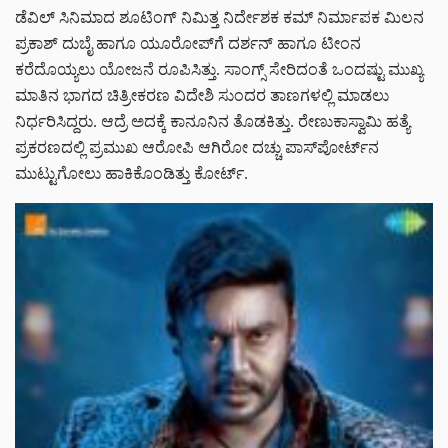
ಡೆವಿಲ್ ಸಿನಿಮಾದ ಶೂಟಿಂಗ್ ನಿಮಿತ್ತ ನಿರ್ದೇಶಕ ಕಮ್ ನಿರ್ಮಾಪಕ ಮಿಲನ
ಪ್ರಕಾಶ್ ದುಬೈ ಹಾಗೂ ಯೂರೋಪ್‌‌ಗೆ ದರ್ಶನ್ ಹಾಗೂ ಟೀಂನ
ಕರೆದೊಯ್ಯಲು ಯೋಜನೆ ರೂಪಿಸಿತ್ತು. ಸಾಂಗ್ಸ್ ಸೇರಿದಂತೆ ಒಂದಷ್ಟು ಮುಖ್ಯ
ಮಾತಿನ ಭಾಗದ ಚಿತ್ರೀಕರಣ ವಿದೇಶಿ ಸುಂದರ ತಾಣಗಳಲ್ಲಿ ಮಾಡಲು
ನಿರ್ಧರಿಸಿದ್ದರು. ಆದ್ರೆ ಅದಕ್ಕೆ ಕಾನೂನಿನ ತೊಡಕಿತ್ತು. ರೇಣುಕಾಸ್ವಾಮಿ ಹತ್ಯೆ
ಪ್ರಕರಣದಲ್ಲಿ ಪ್ರಮುಖ ಆರೋಪಿ ಆಗಿರೋ ದಚ್ಚು ಪಾಸ್‌ಪೋರ್ಟ್‌ನ
ಮುಟ್ಟುಗೋಲು ಹಾಕಿಕೊಂಡಿತ್ತು ಕೋರ್ಟ್‌.