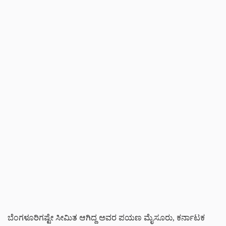
ಬೆಂಗಳೂರಿಗಷ್ಟೇ ಸೀಮಿತ ಆಗಿದ್ದ ಅವರ ಪಯಣ ಮೈಸೂರು, ಕರ್ನಾಟಕ