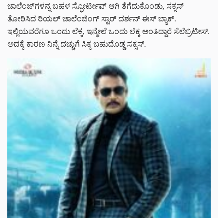
ಚಾಲೆಂಜ್‌ಗಳನ್ನ ಬಹಳ ಸ್ಫೋರ್ಟೀವ್ ಆಗಿ ತೆಗೆದುಕೊಂಡು, ಸಕ್ಸಸ್
ತೋರಿಸಿದ ರಿಯಲ್ ಚಾಲೆಂಜಿಂಗ್ ಸ್ಟಾರ್ ದರ್ಶನ್ ಈಸ್ ಬ್ಯಾಕ್.
ಇಲ್ಲಿಯವರೆಗೂ ಒಂದು ಲೆಕ್ಕ, ಇನ್ಮೇಲೆ ಒಂದು ಲೆಕ್ಕ ಅಂತಿದ್ದಾರೆ ಸೆಲೆಬ್ರಿಟೀಸ್.
ಅದಕ್ಕೆ ಕಾರಣ ನಿನ್ನೆ ದಚ್ಚುಗೆ ಸಿಕ್ಕ ಬಹುದೊಡ್ಡ ಸಕ್ಸಸ್.