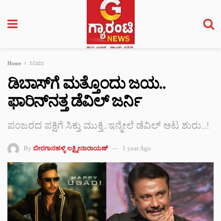
Home
ಸಿನಿಮಾ
ಡಿಬಾಸ್‌ಗೆ ಮತ್ತೊಂದು ಜಯ..
ಫಾರಿನ್‌‌‌‌‌‌ನತ್ತ ಡೆವಿಲ್ ಜರ್ನಿ
ಪಂಜರದ ಪಕ್ಷಿಗೆ ಸಿಕ್ತು ಮುಕ್ತಿ..ಇನ್ಮೇಲೆ ಡೆವಿಲ್ ಆಟ ಶುರು..!
By
ಬೀರಗಾನಹಳ್ಳಿ ಲಕ್ಷ್ಮೀನಾರಾಯಣ್
1 year Ago