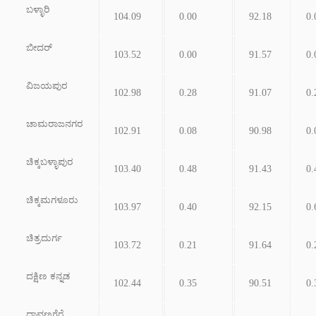
ಬಳ್ಳಾರಿ
104.09
0.00
92.18
0.
ಬೀದರ್
103.52
0.00
91.57
0.
ವಿಜಯಪುರ
102.98
0.28
91.07
0.
ಚಾಮರಾಜನಗರ
102.91
0.08
90.98
0.
ಚಿಕ್ಕಬಳ್ಳಾಪುರ
103.40
0.48
91.43
0.
ಚಿಕ್ಕಮಗಳೂರು
103.97
0.40
92.15
0.
ಚಿತ್ರದುರ್ಗ
103.72
0.21
91.64
0.
ದಕ್ಷಿಣ ಕನ್ನಡ
102.44
0.35
90.51
0.
ದಾವಣಗೆರೆ