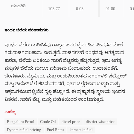
ಯಾದಗಿರಿ
103.77
0.03
91.80
0.
ಇಂಧನ ಬೆಲೆಯ ಪರಿಣಾಮಗಳು:
ಇಂಧನ ಬೆಲೆಯ ಏರಿಳಿತವು ರಾಜ್ಯದ ಜನರ ದೈನಂದಿನ ಜೀವನದ ಮೇಲೆ
ಗಮನಾರ್ಹ ಪರಿಣಾಮ ಬೀರುತ್ತದೆ. ವಾಹನಗಳಿಗೆ ಇಂಧನವು ಅಗತ್ಯವಾದ
ಕಾರಣ, ಬೆಲೆಯ ಏರಿಕೆಯು ಸಾರಿಗೆ ವೆಚ್ಚವನ್ನು ಹೆಚ್ಚಿಸುತ್ತದೆ, ಇದು ಅಗತ್ಯ
ವಸ್ತುಗಳ ಬೆಲೆಯ ಮೇಲೂ ಪರಿಣಾಮ ಬೀರಬಹುದು. ಉದಾಹರಣೆಗೆ,
ಬೆಂಗಳೂರು, ಮೈಸೂರು, ಮತ್ತು ಉಡುಪಿಯಂತಹ ನಗರಗಳಲ್ಲಿ ಪೆಟ್ರೋಲ್
ಮತ್ತು ಡೀಸೆಲ್ ಬೆಲೆ ಕಡಿಮೆಯಾದರೆ, ಇತರ ಜಿಲ್ಲೆಗಳಾದ ಬಳ್ಳಾರಿ ಮತ್ತು
ಚಿಕ್ಕಮಗಳೂರಿನಲ್ಲಿ ಬೆಲೆ ಸ್ವಲ್ಪ ಹೆಚ್ಚಾಗಿದೆ. ಈ ವ್ಯತ್ಯಾಸವು ಸ್ಥಳೀಯ ಇಂಧನ
ವಿತರಣೆ, ಸಾರಿಗೆ ವೆಚ್ಚ, ಮತ್ತು ಬೇಡಿಕೆಯಿಂದ ಉಂಟಾಗುತ್ತದೆ.
C
ವಾಣಿಜ್ಯ
a
T
Bengaluru Petrol
Crude Oil
diesel price
district-wise price
t
a
e
Dynamic fuel pricing
Fuel Rates
karnataka fuel
g
g