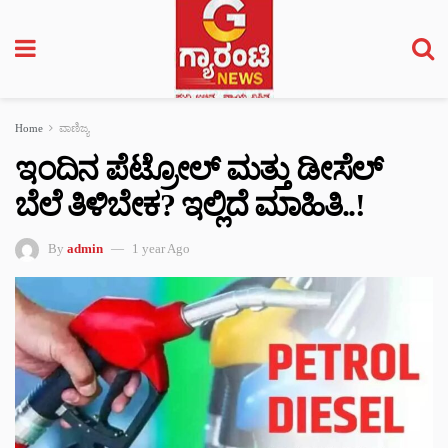
Home
ವಾಣಿಜ್ಯ
ಇಂದಿನ ಪೆಟ್ರೋಲ್ ಮತ್ತು ಡೀಸೆಲ್
ಬೆಲೆ ತಿಳಿಬೇಕ? ಇಲ್ಲಿದೆ ಮಾಹಿತಿ..!
By
admin
1 year Ago