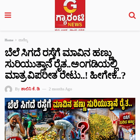
Home
ವಾಣಿಜ್ಯ
ಬೆಲೆ ಸಿಗದೆ ರಸ್ತೆಗೆ ಮಾವಿನ ಹಣ್ಣು
ಸುರಿಯುತ್ತಾನೆ ರೈತ..ಅಂಗಡಿಯಲ್ಲಿ
ಮಾತ್ರ ವಿಪರೀತ ರೇಟು..! ಹೀಗೇಕೆ..?
By
ಶಾಲಿನಿ ಕೆ. ಡಿ
2 months Ago