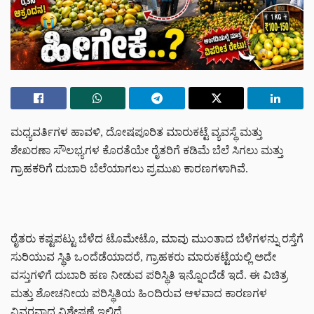
ಮಧ್ಯವರ್ತಿಗಳ ಹಾವಳಿ, ದೋಷಪೂರಿತ ಮಾರುಕಟ್ಟೆ ವ್ಯವಸ್ಥೆ ಮತ್ತು
ಶೇಖರಣಾ ಸೌಲಭ್ಯಗಳ ಕೊರತೆಯೇ ರೈತರಿಗೆ ಕಡಿಮೆ ಬೆಲೆ ಸಿಗಲು ಮತ್ತು
ಗ್ರಾಹಕರಿಗೆ ದುಬಾರಿ ಬೆಲೆಯಾಗಲು ಪ್ರಮುಖ ಕಾರಣಗಳಾಗಿವೆ.
ರೈತರು ಕಷ್ಟಪಟ್ಟು ಬೆಳೆದ ಟೊಮೇಟೊ, ಮಾವು ಮುಂತಾದ ಬೆಳೆಗಳನ್ನು ರಸ್ತೆಗೆ
ಸುರಿಯುವ ಸ್ಥಿತಿ ಒಂದೆಡೆಯಾದರೆ, ಗ್ರಾಹಕರು ಮಾರುಕಟ್ಟೆಯಲ್ಲಿ ಅದೇ
ವಸ್ತುಗಳಿಗೆ ದುಬಾರಿ ಹಣ ನೀಡುವ ಪರಿಸ್ಥಿತಿ ಇನ್ನೊಂದೆಡೆ ಇದೆ. ಈ ವಿಚಿತ್ರ
ಮತ್ತು ಶೋಚನೀಯ ಪರಿಸ್ಥಿತಿಯ ಹಿಂದಿರುವ ಆಳವಾದ ಕಾರಣಗಳ
ವಿವರವಾದ ವಿಶ್ಲೇಷಣೆ ಇಲ್ಲಿದೆ.