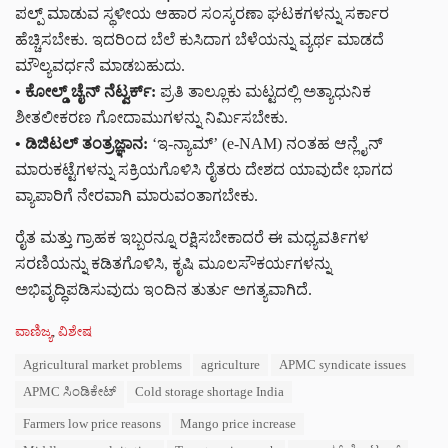
ಪಲ್ಪ್ ಮಾಡುವ ಸ್ಥಳೀಯ ಆಹಾರ ಸಂಸ್ಕರಣಾ ಘಟಕಗಳನ್ನು ಸರ್ಕಾರ
ಹೆಚ್ಚಿಸಬೇಕು. ಇದರಿಂದ ಬೆಲೆ ಕುಸಿದಾಗ ಬೆಳೆಯನ್ನು ವ್ಯರ್ಥ ಮಾಡದೆ
ಮೌಲ್ಯವರ್ಧನೆ ಮಾಡಬಹುದು.
• ಕೋಲ್ಡ್ ಚೈನ್ ನೆಟ್ವರ್ಕ್:
ಪ್ರತಿ ತಾಲ್ಲೂಕು ಮಟ್ಟದಲ್ಲಿ ಅತ್ಯಾಧುನಿಕ
ಶೀತಲೀಕರಣ ಗೋದಾಮುಗಳನ್ನು ನಿರ್ಮಿಸಬೇಕು.
• ಡಿಜಿಟಲ್ ತಂತ್ರಜ್ಞಾನ:
‘ಇ-ನ್ಯಾಮ್’ (e-NAM) ನಂತಹ ಆನ್ಲೈನ್
ಮಾರುಕಟ್ಟೆಗಳನ್ನು ಸಕ್ರಿಯಗೊಳಿಸಿ ರೈತರು ದೇಶದ ಯಾವುದೇ ಭಾಗದ
ವ್ಯಾಪಾರಿಗೆ ನೇರವಾಗಿ ಮಾರುವಂತಾಗಬೇಕು.
ರೈತ ಮತ್ತು ಗ್ರಾಹಕ ಇಬ್ಬರನ್ನೂ ರಕ್ಷಿಸಬೇಕಾದರೆ ಈ ಮಧ್ಯವರ್ತಿಗಳ
ಸರಣಿಯನ್ನು ಕಡಿತಗೊಳಿಸಿ, ಕೃಷಿ ಮೂಲಸೌಕರ್ಯಗಳನ್ನು
ಅಭಿವೃದ್ಧಿಪಡಿಸುವುದು ಇಂದಿನ ತುರ್ತು ಅಗತ್ಯವಾಗಿದೆ.
C
ವಾಣಿಜ್ಯ
,
ವಿಶೇಷ
a
T
Agricultural market problems
agriculture
APMC syndicate issues
t
a
e
APMC ಸಿಂಡಿಕೇಟ್
Cold storage shortage India
g
g
s
o
Farmers low price reasons
Mango price increase
:
r