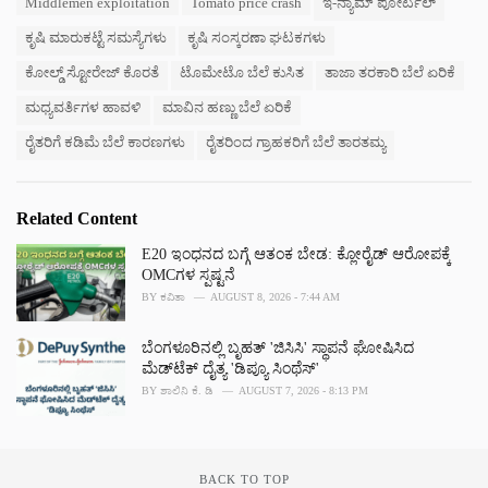
Middlemen exploitation
Tomato price crash
ಇ-ನ್ಯಾಮ್ ಪೋರ್ಟಲ್
i
e
ಕೃಷಿ ಮಾರುಕಟ್ಟೆ ಸಮಸ್ಯೆಗಳು
ಕೃಷಿ ಸಂಸ್ಕರಣಾ ಘಟಕಗಳು
s
:
ಕೋಲ್ಡ್ ಸ್ಟೋರೇಜ್ ಕೊರತೆ
ಟೊಮೇಟೊ ಬೆಲೆ ಕುಸಿತ
ತಾಜಾ ತರಕಾರಿ ಬೆಲೆ ಏರಿಕೆ
ಮಧ್ಯವರ್ತಿಗಳ ಹಾವಳಿ
ಮಾವಿನ ಹಣ್ಣು ಬೆಲೆ ಏರಿಕೆ
ರೈತರಿಗೆ ಕಡಿಮೆ ಬೆಲೆ ಕಾರಣಗಳು
ರೈತರಿಂದ ಗ್ರಾಹಕರಿಗೆ ಬೆಲೆ ತಾರತಮ್ಯ
Related Content
E20 ಇಂಧನದ ಬಗ್ಗೆ ಆತಂಕ ಬೇಡ: ಕ್ಲೋರೈಡ್ ಆರೋಪಕ್ಕೆ
OMCಗಳ ಸ್ಪಷ್ಟನೆ
BY
ಕವಿತಾ
AUGUST 8, 2026 - 7:44 AM
ಬೆಂಗಳೂರಿನಲ್ಲಿ ಬೃಹತ್ 'ಜಿಸಿಸಿ' ಸ್ಥಾಪನೆ ಘೋಷಿಸಿದ
ಮೆಡ್‌ಟೆಕ್‌ ದೈತ್ಯ 'ಡಿಪ್ಯೂ ಸಿಂಥೆಸ್'
BY
ಶಾಲಿನಿ ಕೆ. ಡಿ
AUGUST 7, 2026 - 8:13 PM
BACK TO TOP