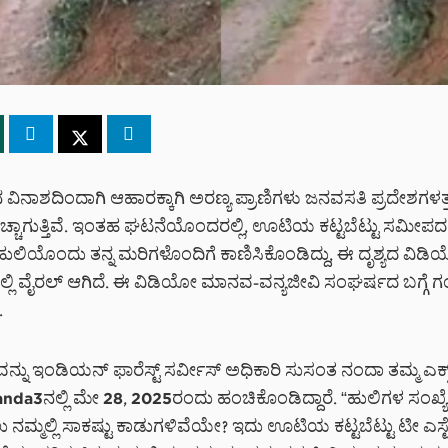
 ವಿನಾಶದಿಂದಾಗಿ ಆಹಾರಕ್ಕಾಗಿ ಅರಣ್ಯ ಪ್ರಾಣಿಗಳು ಜನವಸತಿ ಪ್ರದೇಶಗಳತ್ತ
ಚ್ಚಾಗುತ್ತಿವೆ. ಇಂತಹ ಘಟನೆಯೊಂದರಲ್ಲಿ, ಊಟಿಯ ಕಟ್ಟಬೆಟ್ಟು ಸಮೀಪದ
ಲಿ ಹುಲಿಯೊಂದು ತನ್ನ ಮರಿಗಳೊಂದಿಗೆ ಕಾಣಿಸಿಕೊಂಡಿದ್ದು, ಈ ದೃಶ್ಯದ ವಿ
ಲಿ ವೈರಲ್ ಆಗಿದೆ. ಈ ವಿಡಿಯೋ ಮಾನವ-ವನ್ಯಜೀವಿ ಸಂಘರ್ಷದ ಬಗ್ಗೆ ಗಂ
.
್ನು ಇಂಡಿಯನ್ ಫಾರೆಸ್ಟ್ ಸರ್ವೀಸ್ ಅಧಿಕಾರಿ ಸುಸಂತ ನಂದಾ ತಮ್ಮ ಎಕ
da3ನಲ್ಲಿ ಮೇ 28, 2025ರಂದು ಹಂಚಿಕೊಂಡಿದ್ದಾರೆ. “ಹುಲಿಗಳ ಸಂಖ್ಯ
 ನಮ್ಮಲ್ಲಿ ಸಾಕಷ್ಟು ಕಾಡುಗಳಿವೆಯೇ? ಇದು ಊಟಿಯ ಕಟ್ಟಬೆಟ್ಟು ಟೀ ಎಸ್ಟೇಟ್