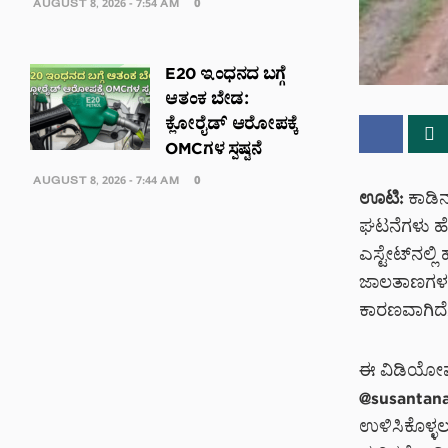
AUGUST 8, 2026 - 7:54 AM
0
E20 ಇಂಧನದ ಬಗ್ಗೆ
ಆತಂಕ ಬೇಡ:
ಕ್ಲೋರೈಡ್ ಆರೋಪಕ್ಕೆ
OMCಗಳ ಸ್ಪಷ್ಟನೆ
AUGUST 8, 2026 - 7:44 AM
0
ಊಟಿ:
ಕಾಡಿನ
ಘಟನೆಗಳು ಹೆ
ಎಸ್ಟೇಟ್‌ನಲ್
ಜಾಲತಾಣಗಳಲ್
ಕಾರಣವಾಗಿದೆ
ಈ ವಿಡಿಯೋವನ
@susantanan
ಉಳಿಸಿಕೊಳ್ಳಲು