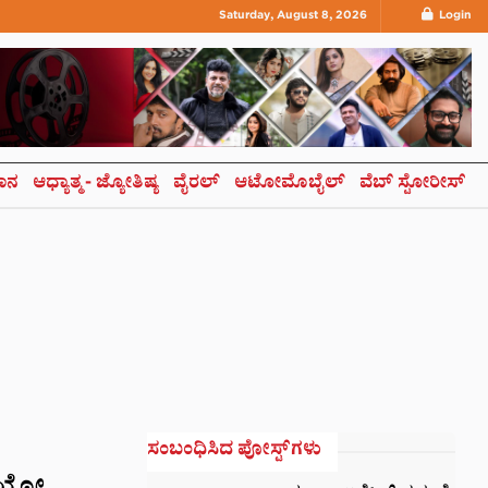
Saturday, August 8, 2026
Login
ಞಾನ
ಆಧ್ಯಾತ್ಮ- ಜ್ಯೋತಿಷ್ಯ
ವೈರಲ್
ಆಟೋಮೊಬೈಲ್
ವೆಬ್ ಸ್ಟೋರೀಸ್
ಸಂಬಂಧಿಸಿದ ಪೋಸ್ಟ್‌ಗಳು