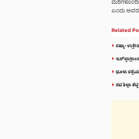
ಮರಿಗಳೊಂದಿಗ
ಎಂದು ಅವರು ಕ್ಯ
Related
Po
ರಷ್ಯಾ- ಉಕ್ರ
ಇನ್‌ಸ್ಟಾಗ್ರಾ
ಧೂಳು ರಸ್ತೆಯಲ
ನಟಿ ಶಿಲ್ಪಾ ಶೆ