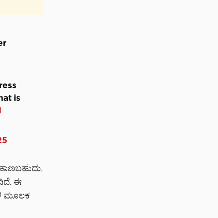
er
ress
at is
d
25
ನು ಕಾಣಬಹುದು.
ಿದೆ. ಈ
‌ಗಳ ಮೂಲಕ