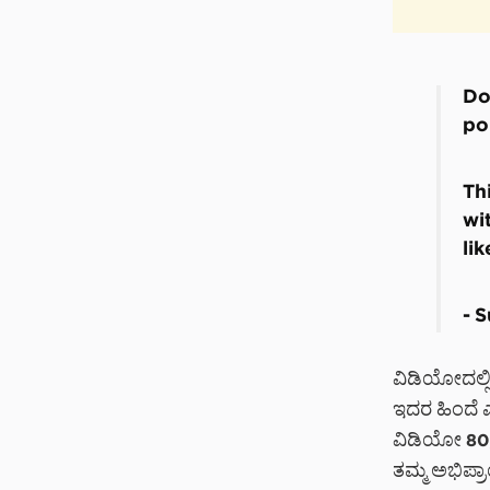
Do
po
Th
wit
li
— 
ವಿಡಿಯೋದಲ್ಲಿ
ಇದರ ಹಿಂದೆ ಎ
ವಿಡಿಯೋ 80,0
ತಮ್ಮ ಅಭಿಪ್ರಾಯ