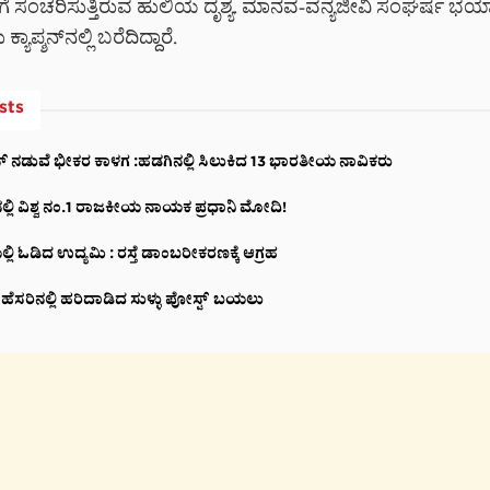
ೆ ಸಂಚರಿಸುತ್ತಿರುವ ಹುಲಿಯ ದೃಶ್ಯ. ಮಾನವ-ವನ್ಯಜೀವಿ ಸಂಘರ್ಷ ಭಯಾ
ಾಪ್ಶನ್‌ನಲ್ಲಿ ಬರೆದಿದ್ದಾರೆ.
sts
ೇನ್ ನಡುವೆ ಭೀಕರ ಕಾಳಗ :ಹಡಗಿನಲ್ಲಿ ಸಿಲುಕಿದ 13 ಭಾರತೀಯ ನಾವಿಕರು
ಂನಲ್ಲಿ ವಿಶ್ವ ನಂ.1 ರಾಜಕೀಯ ನಾಯಕ ಪ್ರಧಾನಿ ಮೋದಿ!
್ಲಿ ಓಡಿದ ಉದ್ಯಮಿ : ರಸ್ತೆ ಡಾಂಬರೀಕರಣಕ್ಕೆ ಆಗ್ರಹ
ಟ್ಟಿ ಹೆಸರಿನಲ್ಲಿ ಹರಿದಾಡಿದ ಸುಳ್ಳು ಪೋಸ್ಟ್‌ ಬಯಲು