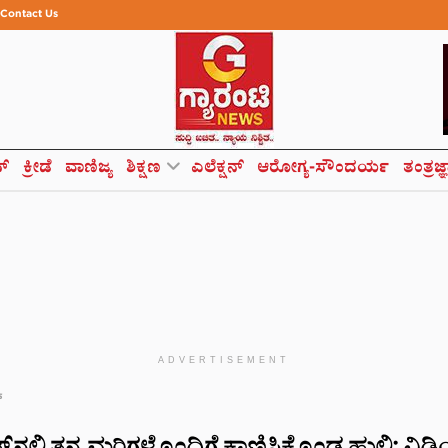
Contact Us
ಸ್
ಕ್ರೀಡೆ
ವಾಣಿಜ್ಯ
ಶಿಕ್ಷಣ
ಎಲೆಕ್ಷನ್
ಆರೋಗ್ಯ-ಸೌಂದರ್ಯ
ತಂತ್ರಜ್
ADVERTISEMENT
್