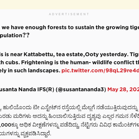
ADVERTISEMENT
 we have enough forests to sustain the growing tig
pulation??
is is near Kattabettu, tea estate,Ooty yesterday. Tig
h cubs. Frightening is the human- wildlife conflict th
kely in such landscapes.
pic.twitter.com/98qL29re4
Susanta Nanda IFS(R) (@susantananda3)
May 28, 20
, ಹುಲಿಯೊಂದು ಟೀ ಎಸ್ಟೇಟ್‌ನ ರಸ್ತೆಯಲ್ಲಿ ಮೆಲ್ಲಗೆ ನಡೆಯುತ್ತಿರುವುದನ್
ರಡು ಮರಿಗಳು ಅದನ್ನು ಹಿಂಬಾಲಿಸುತ್ತಿರುವ ದೃಶ್ಯವು ಎಲ್ಲರ ಗಮನ ಸೆಳೆದ
00ಕ್ಕೂ ಅಧಿಕ ವೀಕ್ಷಣೆಗಳನ್ನು ಪಡೆದಿದ್ದು, ನೆಟ್ಟಿಗರು ವಿವಿಧ ಕಾಮೆಂಟ್
ಗಳನ್ನು ವ್ಯಕ್ತಪಡಿಸಿದ್ದಾರೆ.