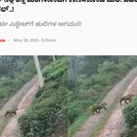
ಟ್‌ನಲ್ಲಿ ತನ್ನ ಮರಿಗಳೊಂದಿಗೆ ಕಾಣಿಸಿಕೊಂಡ ಹುಲಿ: ವಿ
ಲ್..!
 ಟೀ ಎಸ್ಟೇಟ್‌ಗೆ ಹುಲಿಗಳ ಆಗಮನ!
in
May 29, 2025 - 5:25 pm