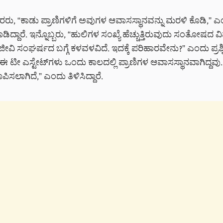
ರರು, “ಕಾಡು ಪ್ರಾಣಿಗಳಿಗೆ ಅವುಗಳ ಆವಾಸಸ್ಥಾನವನ್ನು ಮರಳಿ ಕೊಡಿ,” 
ಿದ್ದಾರೆ. ಇನ್ನೊಬ್ಬರು, “ಹುಲಿಗಳ ಸಂಖ್ಯೆ ಹೆಚ್ಚುತ್ತಿರುವುದು ಸಂತೋಷದ
ಿ ಸಂಘರ್ಷದ ಬಗ್ಗೆ ಕಳವಳವಿದೆ. ಇದಕ್ಕೆ ಪರಿಹಾರವೇನು?” ಎಂದು ಪ್ರಶ್ನಿಸಿ
 “ಈ ಟೀ ಎಸ್ಟೇಟ್‌ಗಳು ಒಂದು ಕಾಲದಲ್ಲಿ ಪ್ರಾಣಿಗಳ ಆವಾಸಸ್ಥಾನವಾಗಿದ್ದವು.
ಿಸಲಾಗಿದೆ,” ಎಂದು ತಿಳಿಸಿದ್ದಾರೆ.