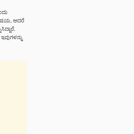
ಎಂದು
 ವಿಷಯ, ಆದರೆ
ದ್ದಾರೆ.
 ಇವುಗಳನ್ನು