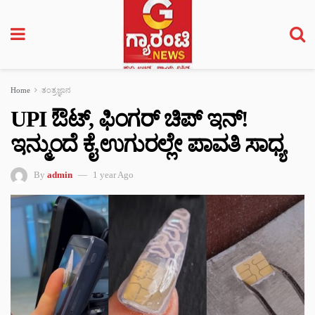
Home
ತಂತ್ರಜ್ಞಾನ
UPI ಔಟ್, ಫಿಂಗರ್ ಚಿಪ್ ಇನ್!
ಇನ್ಮುಂದೆ ಕೈ ಉಗುರಲ್ಲೇ ಪಾವತಿ ಸಾಧ್ಯ
By
admin
1 year Ago