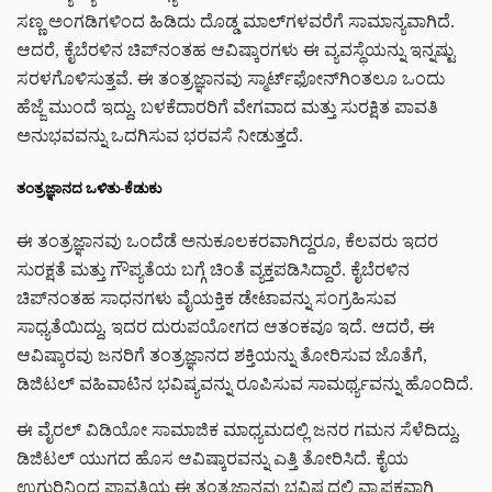
ಸಣ್ಣ ಅಂಗಡಿಗಳಿಂದ ಹಿಡಿದು ದೊಡ್ಡ ಮಾಲ್‌ಗಳವರೆಗೆ ಸಾಮಾನ್ಯವಾಗಿದೆ.
ಆದರೆ, ಕೈಬೆರಳಿನ ಚಿಪ್‌ನಂತಹ ಆವಿಷ್ಕಾರಗಳು ಈ ವ್ಯವಸ್ಥೆಯನ್ನು ಇನ್ನಷ್ಟು
ಸರಳಗೊಳಿಸುತ್ತವೆ. ಈ ತಂತ್ರಜ್ಞಾನವು ಸ್ಮಾರ್ಟ್‌ಫೋನ್‌ಗಿಂತಲೂ ಒಂದು
ಹೆಜ್ಜೆ ಮುಂದೆ ಇದ್ದು, ಬಳಕೆದಾರರಿಗೆ ವೇಗವಾದ ಮತ್ತು ಸುರಕ್ಷಿತ ಪಾವತಿ
ಅನುಭವವನ್ನು ಒದಗಿಸುವ ಭರವಸೆ ನೀಡುತ್ತದೆ.
ತಂತ್ರಜ್ಞಾನದ ಒಳಿತು-ಕೆಡುಕು
ಈ ತಂತ್ರಜ್ಞಾನವು ಒಂದೆಡೆ ಅನುಕೂಲಕರವಾಗಿದ್ದರೂ, ಕೆಲವರು ಇದರ
ಸುರಕ್ಷತೆ ಮತ್ತು ಗೌಪ್ಯತೆಯ ಬಗ್ಗೆ ಚಿಂತೆ ವ್ಯಕ್ತಪಡಿಸಿದ್ದಾರೆ. ಕೈಬೆರಳಿನ
ಚಿಪ್‌ನಂತಹ ಸಾಧನಗಳು ವೈಯಕ್ತಿಕ ಡೇಟಾವನ್ನು ಸಂಗ್ರಹಿಸುವ
ಸಾಧ್ಯತೆಯಿದ್ದು, ಇದರ ದುರುಪಯೋಗದ ಆತಂಕವೂ ಇದೆ. ಆದರೆ, ಈ
ಆವಿಷ್ಕಾರವು ಜನರಿಗೆ ತಂತ್ರಜ್ಞಾನದ ಶಕ್ತಿಯನ್ನು ತೋರಿಸುವ ಜೊತೆಗೆ,
ಡಿಜಿಟಲ್ ವಹಿವಾಟಿನ ಭವಿಷ್ಯವನ್ನು ರೂಪಿಸುವ ಸಾಮರ್ಥ್ಯವನ್ನು ಹೊಂದಿದೆ.
ಈ ವೈರಲ್ ವಿಡಿಯೋ ಸಾಮಾಜಿಕ ಮಾಧ್ಯಮದಲ್ಲಿ ಜನರ ಗಮನ ಸೆಳೆದಿದ್ದು,
ಡಿಜಿಟಲ್ ಯುಗದ ಹೊಸ ಆವಿಷ್ಕಾರವನ್ನು ಎತ್ತಿ ತೋರಿಸಿದೆ. ಕೈಯ
ಉಗುರಿನಿಂದ ಪಾವತಿಯ ಈ ತಂತ್ರಜ್ಞಾನವು ಭವಿಷ್ಯದಲ್ಲಿ ವ್ಯಾಪಕವಾಗಿ