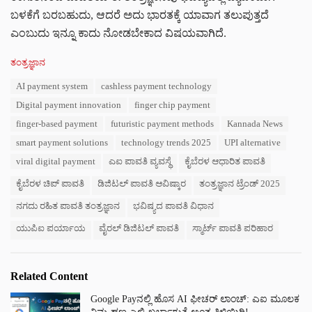
ಬಳಕೆಗೆ ಬರಬಹುದು, ಆದರೆ ಅದು ಭಾರತಕ್ಕೆ ಯಾವಾಗ ತಲುಪುತ್ತದೆ
ಎಂಬುದು ಇನ್ನೂ ಕಾದು ನೋಡಬೇಕಾದ ವಿಷಯವಾಗಿದೆ.
C
ತಂತ್ರಜ್ಞಾನ
a
T
AI payment system
cashless payment technology
t
a
e
Digital payment innovation
finger chip payment
g
g
s
finger-based payment
futuristic payment methods
Kannada News
o
:
r
smart payment solutions
technology trends 2025
UPI alternative
i
viral digital payment
ಎಐ ಪಾವತಿ ವ್ಯವಸ್ಥೆ
ಕೈಬೆರಳ ಆಧಾರಿತ ಪಾವತಿ
e
s
ಕೈಬೆರಳ ಚಿಪ್ ಪಾವತಿ
ಡಿಜಿಟಲ್ ಪಾವತಿ ಆವಿಷ್ಕಾರ
ತಂತ್ರಜ್ಞಾನ ಟ್ರೆಂಡ್ 2025
:
ನಗದು ರಹಿತ ಪಾವತಿ ತಂತ್ರಜ್ಞಾನ
ಭವಿಷ್ಯದ ಪಾವತಿ ವಿಧಾನ
ಯುಪಿಐ ಪರ್ಯಾಯ
ವೈರಲ್ ಡಿಜಿಟಲ್ ಪಾವತಿ
ಸ್ಮಾರ್ಟ್ ಪಾವತಿ ಪರಿಹಾರ
Related Content
Google Payನಲ್ಲಿ ಹೊಸ AI ಫೀಚರ್ ಲಾಂಚ್: ಎಐ ಮೂಲಕ