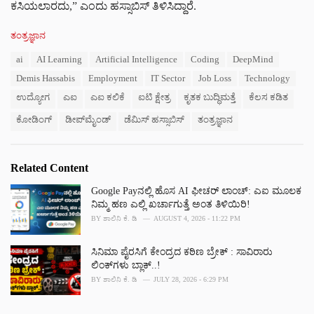
ಕಸಿಯಲಾರದು,” ಎಂದು ಹಸ್ಸಾಬಿಸ್ ತಿಳಿಸಿದ್ದಾರೆ.
C
ತಂತ್ರಜ್ಞಾನ
a
T
ai
AI Learning
Artificial Intelligence
Coding
DeepMind
t
a
e
Demis Hassabis
Employment
IT Sector
Job Loss
Technology
g
g
s
ಉದ್ಯೋಗ
ಎಐ
ಎಐ ಕಲಿಕೆ
ಐಟಿ ಕ್ಷೇತ್ರ
ಕೃತಕ ಬುದ್ಧಿಮತ್ತೆ
ಕೆಲಸ ಕಡಿತ
o
:
r
ಕೋಡಿಂಗ್
ಡೀಪ್‌ಮೈಂಡ್
ಡೆಮಿಸ್ ಹಸ್ಸಾಬಿಸ್
ತಂತ್ರಜ್ಞಾನ
i
e
s
:
Related Content
Google Payನಲ್ಲಿ ಹೊಸ AI ಫೀಚರ್ ಲಾಂಚ್: ಎಐ ಮೂಲಕ
ನಿಮ್ಮ ಹಣ ಎಲ್ಲಿ ಖರ್ಚಾಗುತ್ತೆ ಅಂತ ತಿಳಿಯಿರಿ!
BY
ಶಾಲಿನಿ ಕೆ. ಡಿ
AUGUST 4, 2026 - 11:22 PM
ಸಿನಿಮಾ ಪೈರಸಿಗೆ ಕೇಂದ್ರದ ಕಠಿಣ ಬ್ರೇಕ್‌ : ಸಾವಿರಾರು
ಲಿಂಕ್‌ಗಳು ಬ್ಲಾಕ್‌..!
BY
ಶಾಲಿನಿ ಕೆ. ಡಿ
JULY 28, 2026 - 6:29 PM