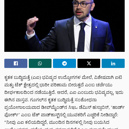
ಕೃತಕ ಬುದ್ಧಿಮತ್ತೆ (ಎಐ) ಭವಿಷ್ಯದ ಉದ್ಯೋಗಗಳ ಮೇಲೆ, ವಿಶೇಷವಾಗಿ ಐಟಿ
ಮತ್ತು ಟೆಕ್ ಕ್ಷೇತ್ರದಲ್ಲಿ ಭಾರೀ ಪರಿಣಾಮ ಬೀರುತ್ತದೆ ಎಂಬ ಚರ್ಚೆಯು
ದೀರ್ಘಕಾಲದಿಂದ ನಡೆಯುತ್ತಿದೆ. ಆದರೆ, ಎಐ ಎಂಬುದು ಭವಿಷ್ಯವಲ್ಲ, ಇದು
ಈಗಿನ ವಾಸ್ತವ. ಗೂಗಲ್‌ನ ಕೃತಕ ಬುದ್ಧಿಮತ್ತೆ ಸಂಶೋಧನಾ
ಪ್ರಯೋಗಾಲಯವಾದ ಡೀಪ್‌ಮೈಂಡ್‌ನ ಸಿಇಒ ಡೆಮಿಸ್ ಹಸ್ಸಾಬಿಸ್, ‘ಹಾರ್ಡ್
ಫೋರ್ಕ್’ ಎಂಬ ಟೆಕ್ ಪಾಡ್‌ಕಾಸ್ಟ್‌ನಲ್ಲಿ ಯುವಕರಿಗೆ ಎಚ್ಚರಿಕೆ ನೀಡಿದ್ದಾರೆ:
“ನೀವು ಎಐ ಕಲಿಯದಿದ್ದರೆ, ಮುಂದಿನ ದಿನಗಳಲ್ಲಿ ನೀವು ಬಯಸಿದ